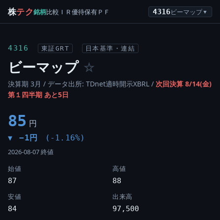
株
テク
銘柄
比較
ＩＲ
優待
保有
ＰＦ
4316
ビーマップ
▼
4316
東証GRT
日本基準・連結
ビーマップ
☆
決算期 3月 / データ出所: TDnet適時開示XBRL /
次回決算 8/14(金)
第１四半期 あと5日
85
円
−1円
(-1.16%)
▼
2026-08-07 終値
始値
高値
87
88
安値
出来高
84
97,500