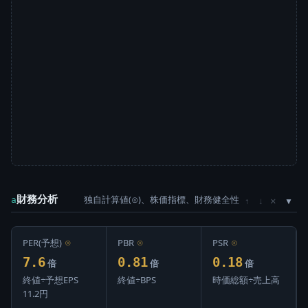
財務分析
独自計算値(⊙)、株価指標、財務健全性
×
a
↑
↓
PER(予想)
⊙
PBR
⊙
PSR
⊙
7.6
0.81
0.18
倍
倍
倍
終値÷予想EPS
終値÷BPS
時価総額÷売上高
11.2円