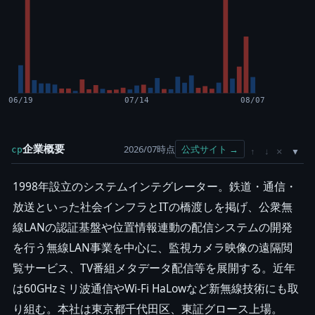
06/19
07/14
08/07
企業概要
2026/07時点
公式サイト →
cp
×
↑
↓
1998年設立のシステムインテグレーター。鉄道・通信・
放送といった社会インフラとITの橋渡しを掲げ、公衆無
線LANの認証基盤や位置情報連動の配信システムの開発
を行う無線LAN事業を中心に、監視カメラ映像の遠隔閲
覧サービス、TV番組メタデータ配信等を展開する。近年
は60GHzミリ波通信やWi-Fi HaLowなど新無線技術にも取
り組む。本社は東京都千代田区、東証グロース上場。