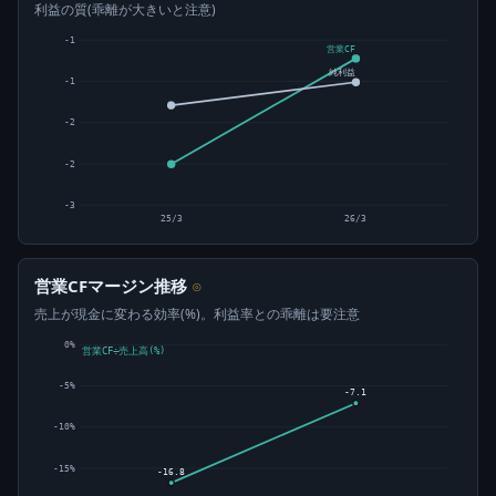
利益の質(乖離が大きいと注意)
-1
営業CF
純利益
-1
-2
-2
-3
25/3
26/3
営業CFマージン推移
⊙
売上が現金に変わる効率(%)。利益率との乖離は要注意
0%
営業CF÷売上高(%)
-5%
-7.1
-10%
-15%
-16.8