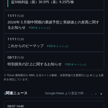
益50純利益（親）30 EPS（基）9.25円/株
11/11
15:30
2026年３月期中間期の業績予想と実績値との差異に関す
るお知らせ
PDF(キャッシュ)
11/11
15:30
これからのビーマップ
PDF(キャッシュ)
08/13
15:30
特別損失の計上に関するお知らせ
PDF(キャッシュ)
※ TDnet 適時開示の XBRL を当サイトが解析。決算関連の主要開示には AI による要
約を併記しています。
関連ニュース
Google News より直近15件
×
g
↑
↓
08/07 14:40