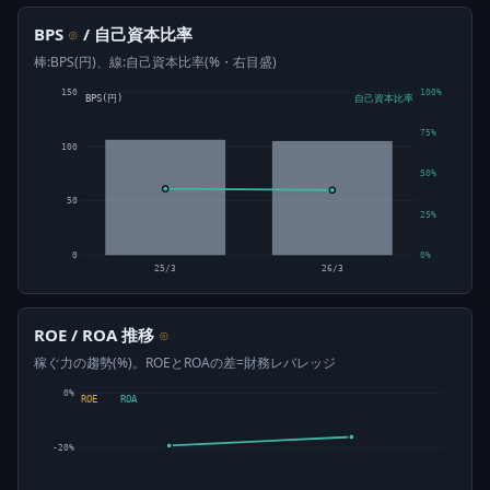
BPS
/ 自己資本比率
⊙
棒:BPS(円)、線:自己資本比率(%・右目盛)
150
100%
BPS(円)
自己資本比率
75%
100
50%
50
25%
0
0%
25/3
26/3
ROE / ROA 推移
⊙
稼ぐ力の趨勢(%)。ROEとROAの差=財務レバレッジ
0%
ROE
ROA
-20%