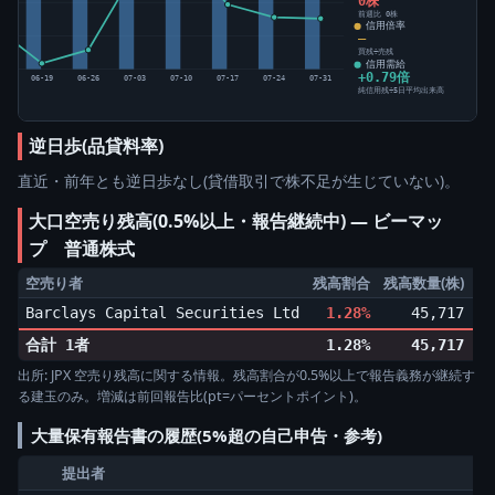
0株
前週比 0株
信用倍率
―
買残÷売残
信用需給
+0.79倍
12
06-19
06-26
07-03
07-10
07-17
07-24
07-31
純信用残÷5日平均出来高
逆日歩(品貸料率)
直近・前年とも逆日歩なし(貸借取引で株不足が生じていない)。
大口空売り残高(0.5%以上・報告継続中) ― ビーマッ
プ 普通株式
空売り者
残高割合
残高数量(株)
増
Barclays Capital Securities Ltd
1.28%
45,717
▼1
合計 1者
1.28%
45,717
出所: JPX 空売り残高に関する情報。残高割合が0.5%以上で報告義務が継続す
る建玉のみ。増減は前回報告比(pt=パーセントポイント)。
大量保有報告書の履歴(5%超の自己申告・参考)
提出者
保