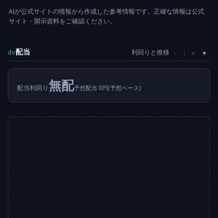
AIが公式サイトの情報から作成した参考情報です。正確な情報は公式
サイト・開示資料をご確認ください。
配当
利回りと推移
×
dv
↑
↓
無配
配当利回り
予想配当 0円(予想ベース)