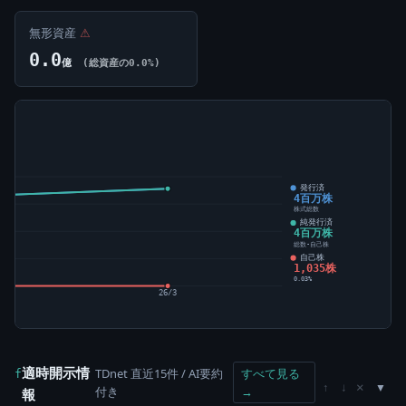
無形資産
⚠
0.0
億
(総資産の0.0%)
発行済
4百万株
株式総数
純発行済
4百万株
総数-自己株
自己株
1,035株
0.03%
26/3
適時開示情
TDnet 直近15件 / AI要約
すべて見る
f
×
↑
↓
付き
→
報