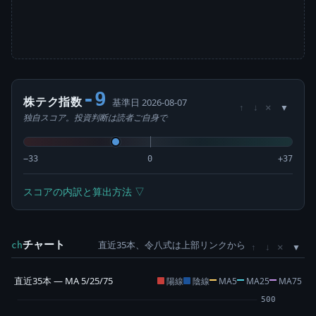
-9
株テク指数
基準日 2026-08-07
×
↑
↓
独自スコア。投資判断は読者ご自身で
−33
0
+37
スコアの内訳と算出方法 ▽
チャート
直近35本、令八式は上部リンクから
×
ch
↑
↓
直近35本 — MA 5/25/75
陽線
陰線
MA5
MA25
MA75
500