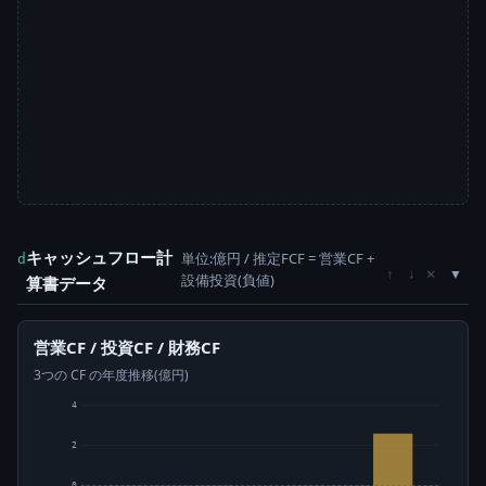
キャッシュフロー計
単位:億円 / 推定FCF = 営業CF +
d
×
↑
↓
設備投資(負値)
算書データ
営業CF / 投資CF / 財務CF
3つの CF の年度推移(億円)
4
2
0