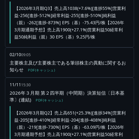
【2026年3月期Q3】売上高1038(+7.6%)[進捗55%]営業利
益-256[進捗-512%]経常利益-255[進捗-510%]純利益
（親）-262[進捗-873%] EPS（基）-75.43円/株【2026年
3月期通期予想】売上高1900(+27.1%)営業利益50経常利
益50純利益（親）30 EPS（基）9.25円/株
02/10
09:05
主要株主及び主要株主である筆頭株主の異動に関するお
知らせ
PDF(キャッシュ)
11/11
15:30
2026年３月期 第２四半期（中間期）決算短信〔日本基
準〕(連結)
PDF(キャッシュ)
【2026年3月期Q2】売上高651(+25.3%)[進捗34%]営業利
益-205[進捗-410%]経常利益-204[進捗-408%]純利益
（親）-219[進捗-730%] EPS（基）-63.09円/株【2026年
3月期通期予想】売上高1900(+27.1%)営業利益50経常利