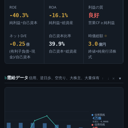
ROE
ROA
利益の質
-40.3%
-16.1%
良好
純利益÷自己資本
純利益÷総資産
営業CF ≥ 純利益
ネットD/E
自己資本比率
時価総額
⊙
-0.25
39.9%
3.0
倍
億円
(有利子負債−現
自己資本÷総資産
終値×純発行済株
金)/自己資本
式
需給データ
信用、逆日歩、空売り、大株主、大量保有
×
b
↑
↓
)
信用買残
4万株
前週比 -5,900株
信用売残