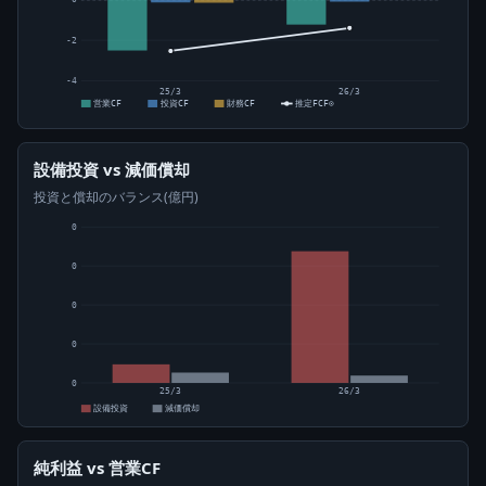
-2
-4
25/3
26/3
営業CF
投資CF
財務CF
推定FCF⊙
設備投資 vs 減価償却
投資と償却のバランス(億円)
0
0
0
0
0
25/3
26/3
設備投資
減価償却
純利益 vs 営業CF