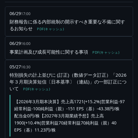
06/29
17:00
財務報告に係る内部統制の開示すべき重要な不備に関す
るお知らせ
PDF(キャッシュ)
06/29
16:00
事業計画及び成長可能性に関する事項
PDF(キャッシュ)
05/27
16:30
特別損失の計上並びに (訂正)（数値データ訂正）「2026
年３月期決算短信〔日本基準〕（連結)」の一部訂正につ
いて
PDF(キャッシュ)
【2026年3月期本決算】売上高1721(+15.2%)営業利益-97
経常利益-100純利益（親）-151 EPS（基）-43.38円/株
配当金0円/株【2027年3月期業績予想】売上高
1900(+10.4%)営業利益70経常利益70純利益（親）40
EPS（基）11.23円/株