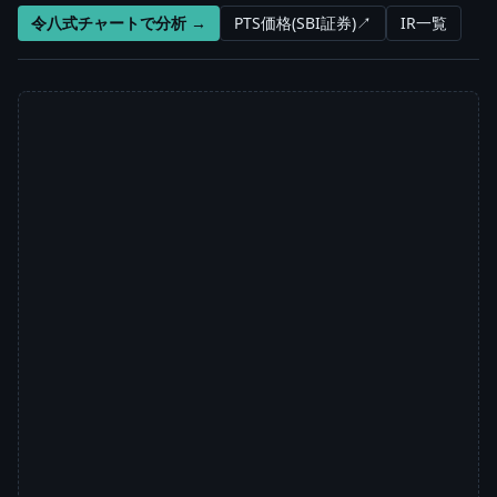
令八式チャートで分析 →
PTS価格(SBI証券)↗
IR一覧