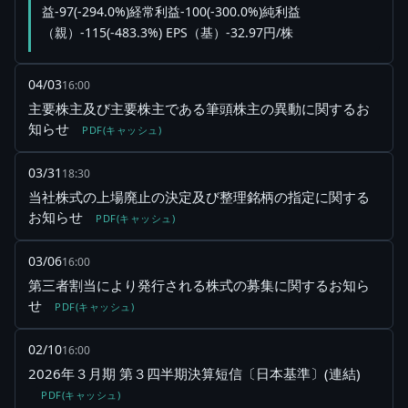
益-97(-294.0%)経常利益-100(-300.0%)純利益
（親）-115(-483.3%) EPS（基）-32.97円/株
04/03
16:00
主要株主及び主要株主である筆頭株主の異動に関するお
知らせ
PDF(キャッシュ)
03/31
18:30
当社株式の上場廃止の決定及び整理銘柄の指定に関する
お知らせ
PDF(キャッシュ)
03/06
16:00
第三者割当により発行される株式の募集に関するお知ら
せ
PDF(キャッシュ)
02/10
16:00
2026年３月期 第３四半期決算短信〔日本基準〕(連結)
PDF(キャッシュ)