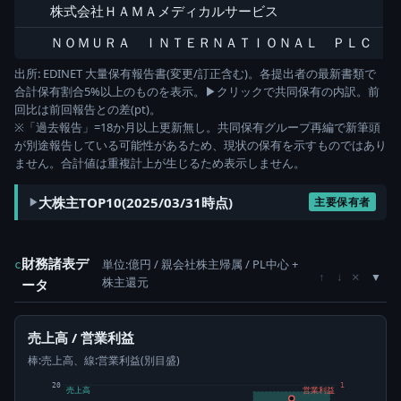
株式会社ＨＡＭＡメディカルサービス
7
ＮＯＭＵＲＡ ＩＮＴＥＲＮＡＴＩＯＮＡＬ ＰＬＣ
5
出所: EDINET 大量保有報告書(変更/訂正含む)。各提出者の最新書類で
合計保有割合5%以上のものを表示。▶クリックで共同保有の内訳。前
回比は前回報告との差(pt)。
※「過去報告」=18か月以上更新無し。共同保有グループ再編で新筆頭
が別途報告している可能性があるため、現状の保有を示すものではあり
ません。合計値は重複計上が生じるため表示しません。
大株主TOP10(2025/03/31時点)
主要保有者
財務諸表デ
単位:億円 / 親会社株主帰属 / PL中心 +
c
×
↑
↓
株主還元
ータ
売上高 / 営業利益
棒:売上高、線:営業利益(別目盛)
20
1
売上高
営業利益