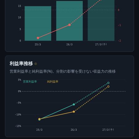
15
0
10
-1
5
0
-2
25/3
26/3
27/3(予)
利益率推移
⊙
営業利益率と純利益率(%)。分割の影響を受けない収益力の推移
5%
営業利益率
純利益率
0%
-5%
-10%
-15%
25/3
26/3
27/3(予)