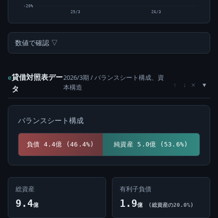
-20%
25/3
26/3
数値で確認 ▽
貸借対照表デー
2026/3期 / バランスシート構成、資
e
×
↑
↓
本構造
タ
バランスシート構成
負債 4.4億 (46.4%)
純資産 5.0億 (53.6%)
総資産
有利子負債
9.4
1.9
億
億
(総資産の20.0%)