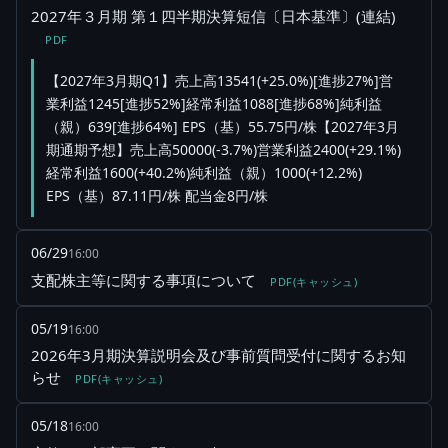
2027年３月期 第１四半期決算短信〔日本基準〕(連結)
PDF
【2027年3月期Q1】売上高13541(+25.0%)[進捗27%]営
業利益1245[進捗52%]経常利益1088[進捗68%]純利益
（親）639[進捗64%] EPS（基）55.75円/株【2027年3月
期通期予想】売上高50000(-3.7%)営業利益2400(+29.1%)
経常利益1600(+40.2%)純利益（親）1000(+12.2%)
EPS（基）87.11円/株 配当金8円/株
06/29
16:00
支配株主等に関する事項について
PDF(キャッシュ)
05/19
16:00
2026年3月期決算説明会及び事前質問受付に関するお知
らせ
PDF(キャッシュ)
05/18
16:00