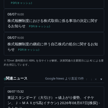
PDF(キャッシュ)
08/07
16:00
株式報酬制度における株式取得に係る事項の決定に関す
るお知らせ
PDF(キャッシュ)
08/07
16:00
株式報酬制度の継続に伴う自己株式の処分に関するお知
らせ
PDF(キャッシュ)
※ TDnet 適時開示の XBRL を当サイトが解析。決算関連の主要開示には AI による要
約を併記しています。
関連ニュース
Google News より直近15件
×
g
↑
↓
08/07 15:32
東証スタンダード（大引け）＝値上がり優勢、イチケ
ン、Ｊ－ＭＡＸがS高(イチケン) 2026年08月07日[株探] -