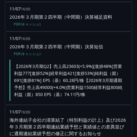
11/07
16:00
2026年３月期第２四半期（中間期）決算補足資料
PDF(キャッシュ)
11/07
16:00
2026年３月期第２四半期（中間期）決算短信
PDF(キャッシュ)
【2026年3月期Q2】売上高23603(+5.9%)[進捗48%]営業
利益777[進捗52%]経常利益421[進捗53%]純利益（親）
691[進捗81%] EPS（基）60.28円/株【2026年3月期通期
予想】売上高49000(+4.0%)営業利益1500経常利益800純
利益（親）850 EPS（基）74.11円/株
11/07
16:00
海外連結子会社の清算結了（特別利益の計上）及び2026
年３月期第２四半期連結業績予想と実績値との差異並び
に通期連結業績予想の修正に関するお知らせ