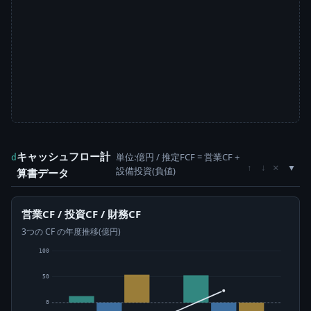
キャッシュフロー計
単位:億円 / 推定FCF = 営業CF +
d
×
↑
↓
設備投資(負値)
算書データ
営業CF / 投資CF / 財務CF
3つの CF の年度推移(億円)
100
50
0