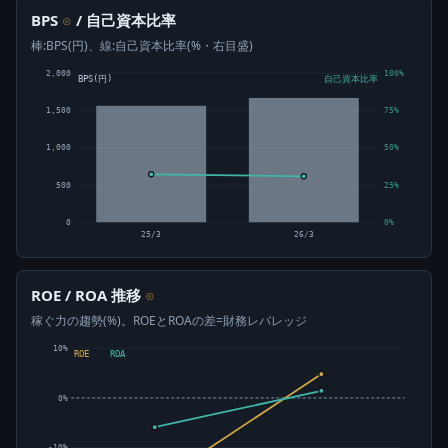
BPS
/ 自己資本比率
⊙
棒:BPS(円)、線:自己資本比率(%・右目盛)
2,000
100%
BPS(円)
自己資本比率
1,500
75%
1,000
50%
500
25%
0
0%
25/3
26/3
ROE / ROA 推移
⊙
稼ぐ力の趨勢(%)。ROEとROAの差=財務レバレッジ
10%
ROE
ROA
0%
-10%