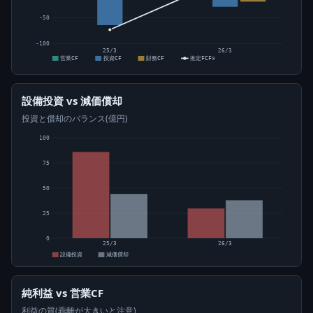
-50
-100
25/3
26/3
営業CF
投資CF
財務CF
推定FCF⊙
設備投資 vs 減価償却
投資と償却のバランス(億円)
100
75
50
25
0
25/3
26/3
設備投資
減価償却
純利益 vs 営業CF
利益の質(乖離が大きいと注意)