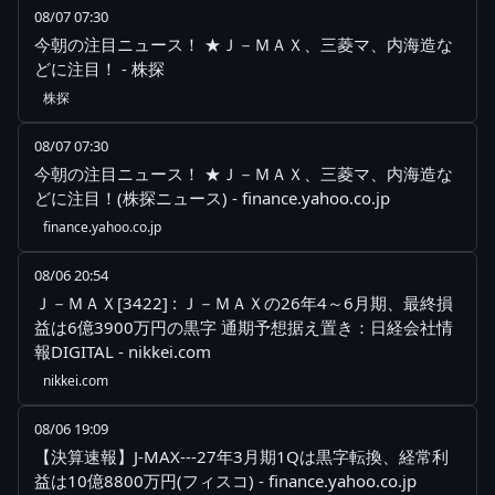
08/07 07:30
今朝の注目ニュース！ ★Ｊ－ＭＡＸ、三菱マ、内海造な
どに注目！ - 株探
株探
08/07 07:30
今朝の注目ニュース！ ★Ｊ－ＭＡＸ、三菱マ、内海造な
どに注目！(株探ニュース) - finance.yahoo.co.jp
finance.yahoo.co.jp
08/06 20:54
Ｊ－ＭＡＸ[3422] : Ｊ－ＭＡＸの26年4～6月期、最終損
益は6億3900万円の黒字 通期予想据え置き：日経会社情
報DIGITAL - nikkei.com
nikkei.com
08/06 19:09
【決算速報】J-MAX---27年3月期1Qは黒字転換、経常利
益は10億8800万円(フィスコ) - finance.yahoo.co.jp