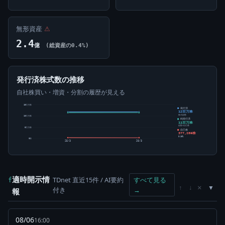
無形資産
⚠
2.4
億
(総資産の0.4%)
発行済株式数の推移
自社株買い・増資・分割の履歴が見える
15百万株
発行済
12百万株
株式総数
10百万株
純発行済
11百万株
総数-自己株
5百万株
自己株
377,289株
3.18%
0株
25/3
26/3
適時開示情
TDnet 直近15件 / AI要約
すべて見る
f
×
↑
↓
付き
→
報
08/06
16:00