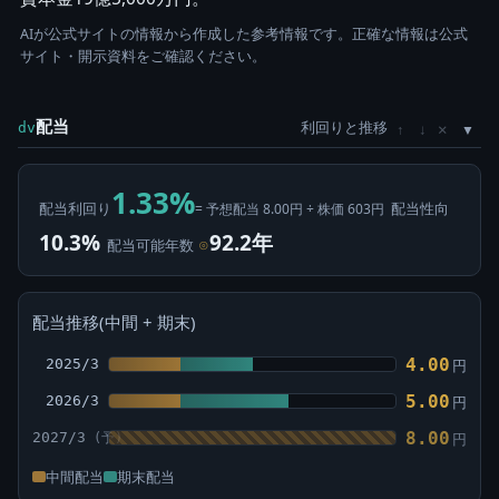
AIが公式サイトの情報から作成した参考情報です。正確な情報は公式
サイト・開示資料をご確認ください。
配当
利回りと推移
×
dv
↑
↓
1.33%
配当利回り
配当性向
= 予想配当 8.00円 ÷ 株価 603円
10.3%
92.2年
配当可能年数
⊙
配当推移(中間 + 期末)
4.00
2025/3
円
5.00
2026/3
円
8.00
2027/3
円
中間配当
期末配当