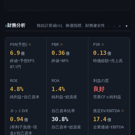
財務分析
独自計算値(⊙)、株価指標、財務健全性
×
a
↑
↓
PER(予想)
⊙
PBR
⊙
PSR
⊙
6.9
0.36
0.13
倍
倍
倍
終値÷予想EPS
終値÷BPS
時価総額÷売上高
87.1円
ROE
ROA
利益の質
4.8%
1.4%
良好
純利益÷自己資本
純利益÷総資産
営業CF ≥ 純利益
ネットD/E
自己資本比率
推定EV/EBITDA
⊙
0.94
30.8%
17.4
倍
倍
(有利子負債−現
自己資本÷総資産
企業価値÷EBITDA
金)/自己資本