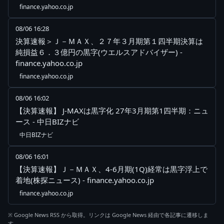
finance.yahoo.co.jp
08/06 16:28
決算速報＞Ｊ－ＭＡＸ、２７年３月期第１四半期決算は
純損益６．３億円の黒字(ウエルスアドバイザー) -
finance.yahoo.co.jp
finance.yahoo.co.jp
08/06 16:02
【決算速報】 J-MAXは黒字化 27年3月期第1四半期：ニュ
ース - 中日BIZナビ
中日BIZナビ
08/06 16:01
【決算速報】Ｊ－ＭＡＸ、4-6月期(1Q)経常は黒字浮上で
着地(株探ニュース) - finance.yahoo.co.jp
finance.yahoo.co.jp
※ Google News RSS から取得。リンクは Google News 経由で各記事に遷移しま
す。