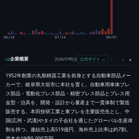
06/19
07/14
08/07
企業概要
2026/07時点
公式サイト →
cp
×
↑
↓
1952年創業の丸順精器工業を前身とする自動車部品メー
カーで、岐阜県大垣市に本社を置く。自動車用車体プレ
ス部品・電動化プレス部品・精密プレス部品とプレス用
金型・治具を、開発・設計から量産まで一貫体制で製造
販売する。本田技研工業と東プレを主要販売先とし、中
国(広州・武漢)やタイの子会社を通じたグローバル生産体
制を持つ。連結売上高519億円、海外売上比率は約7割。
資本金19億5,000万円。