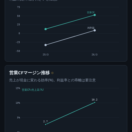
75
営業CF
50
25
純利益
0
-25
-50
25/3
26/3
営業CFマージン推移
⊙
売上が現金に変わる効率(%)。利益率との乖離は要注意
15%
営業CF÷売上高(%)
10.2
10%
5%
2.7