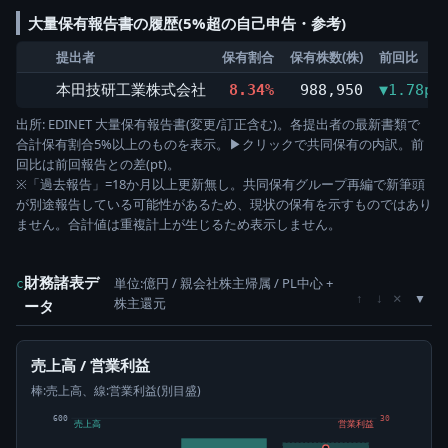
大量保有報告書の履歴(5%超の自己申告・参考)
提出者
保有割合
保有株数(株)
前回比
本田技研工業株式会社
8.34%
988,950
▼1.78pt
出所: EDINET 大量保有報告書(変更/訂正含む)。各提出者の最新書類で
合計保有割合5%以上のものを表示。▶クリックで共同保有の内訳。前
回比は前回報告との差(pt)。
※「過去報告」=18か月以上更新無し。共同保有グループ再編で新筆頭
が別途報告している可能性があるため、現状の保有を示すものではあり
ません。合計値は重複計上が生じるため表示しません。
財務諸表デ
単位:億円 / 親会社株主帰属 / PL中心 +
c
×
↑
↓
株主還元
ータ
売上高 / 営業利益
棒:売上高、線:営業利益(別目盛)
600
30
売上高
営業利益