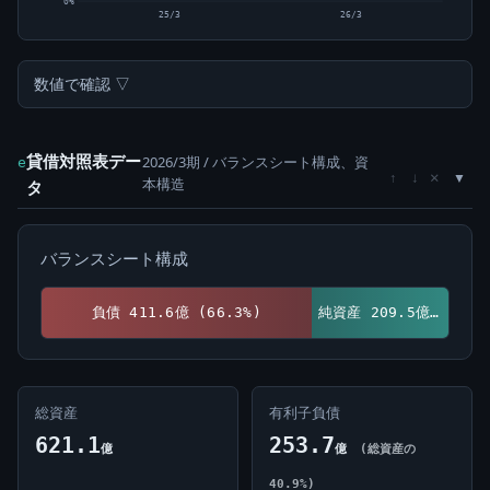
0%
25/3
26/3
数値で確認 ▽
貸借対照表デー
2026/3期 / バランスシート構成、資
e
×
↑
↓
本構造
タ
バランスシート構成
負債 411.6億 (66.3%)
純資産 209.5億 (33.7%)
総資産
有利子負債
621.1
253.7
億
億
(総資産の
40.9%)