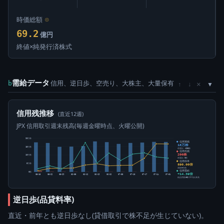
時価総額
⊙
69.2
億円
終値×純発行済株式
需給データ
信用、逆日歩、空売り、大株主、大量保有
×
b
↑
↓
信用残推移
(直近12週)
JPX 信用取引週末残高(毎週金曜時点、火曜公開)
20万株
信用買残
18万株
15万株
前週比 -600株
信用売残
200株
10万株
前週比 0株
信用倍率
890.00倍
5万株
買残÷売残
信用需給
0株
+14.39倍
05-15
05-22
05-29
06-05
06-12
06-19
06-26
07-03
07-10
07-17
07-24
07-31
純信用残÷5日平均出来高
逆日歩(品貸料率)
直近・前年とも逆日歩なし(貸借取引で株不足が生じていない)。