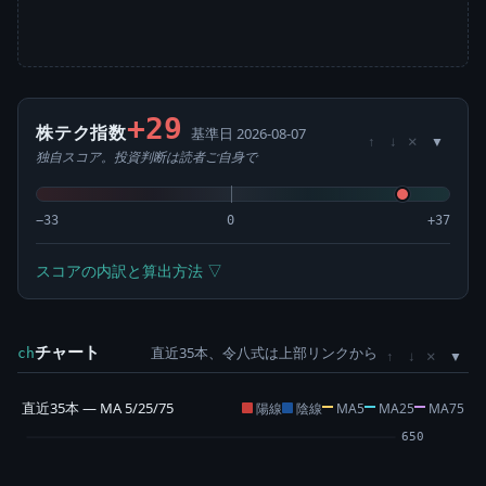
+29
株テク指数
基準日 2026-08-07
×
↑
↓
独自スコア。投資判断は読者ご自身で
−33
0
+37
スコアの内訳と算出方法 ▽
チャート
直近35本、令八式は上部リンクから
×
ch
↑
↓
直近35本 — MA 5/25/75
陽線
陰線
MA5
MA25
MA75
650