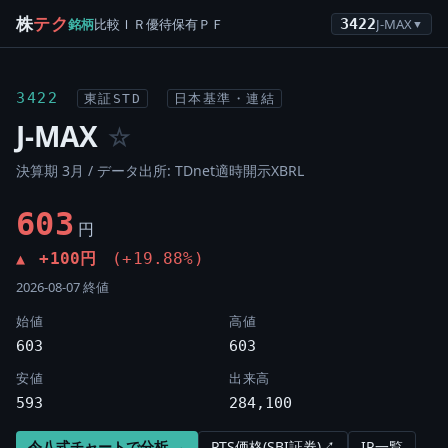
株
テク
銘柄
比較
ＩＲ
優待
保有
ＰＦ
3422
J-MAX
▼
3422
東証STD
日本基準・連結
J-MAX
☆
決算期 3月 / データ出所: TDnet適時開示XBRL
603
円
+100円
(+19.88%)
▲
2026-08-07 終値
始値
高値
603
603
安値
出来高
593
284,100
令八式チャートで分析 →
PTS価格(SBI証券)↗
IR一覧