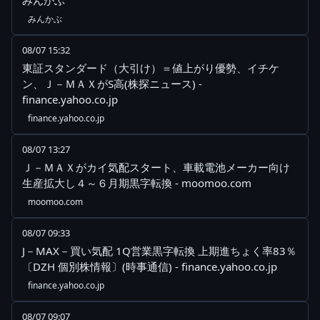
みんかぶ
みんかぶ
08/07 15:32
東証スタンダード（大引け）＝値上がり優勢、イチケ
ン、Ｊ－ＭＡＸがS高(株探ニュース) -
finance.yahoo.co.jp
finance.yahoo.co.jp
08/07 13:27
Ｊ－ＭＡＸがカイ気配スタート、車載電池メーカー向け
生産拡大し４～６月期黒字転換 - moomoo.com
moomoo.com
08/07 09:33
J－MAX－買い気配 1Q営業黒字転換 上期進ちょく率83％
〔DZH 個別株情報〕(時事通信) - finance.yahoo.co.jp
finance.yahoo.co.jp
08/07 09:07