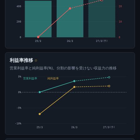
400
20
200
10
0
0
25/3
26/3
27/3(予)
利益率推移
⊙
営業利益率と純利益率(%)。分割の影響を受けない収益力の推移
5%
営業利益率
純利益率
0%
-5%
-10%
25/3
26/3
27/3(予)