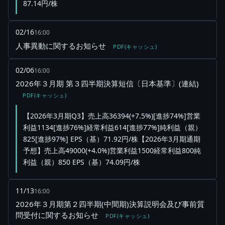
87.14円/株
02/16
16:00
人事異動に関するお知らせ
PDF(キャッシュ)
02/06
16:00
2026年３月期 第３四半期決算短信〔日本基準〕(連結)
PDF(キャッシュ)
【2026年3月期Q3】売上高36394(+7.5%)[進捗74%]営業
利益1134[進捗76%]経常利益614[進捗77%]純利益（親）
825[進捗97%] EPS（基）71.92円/株【2026年3月期通期
予想】売上高49000(+4.0%)営業利益1500経常利益800純
利益（親）850 EPS（基）74.09円/株
11/13
16:00
2026年３月期第２四半期(中間期)決算説明会及び事前質
問受付に関するお知らせ
PDF(キャッシュ)