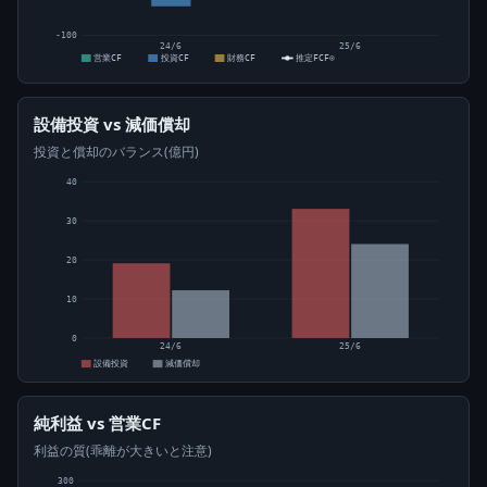
-100
24/6
25/6
営業CF
投資CF
財務CF
推定FCF⊙
設備投資 vs 減価償却
投資と償却のバランス(億円)
40
30
20
10
0
24/6
25/6
設備投資
減価償却
純利益 vs 営業CF
利益の質(乖離が大きいと注意)
300