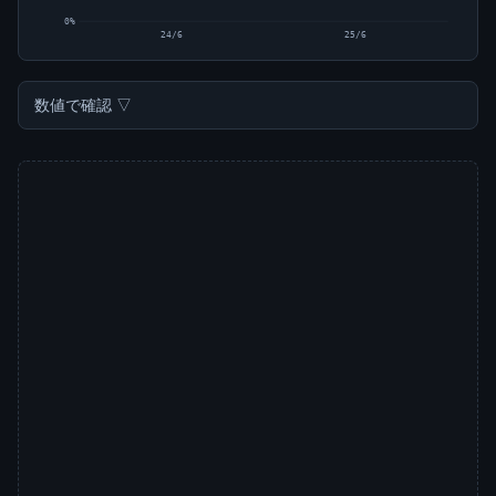
0%
24/6
25/6
数値で確認 ▽