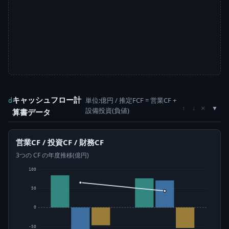
キャッシュフロー計
単位:億円 / 推定FCF = 営業CF +
d
×
↑
↓
設備投資(負値)
算書データ
営業CF / 投資CF / 財務CF
3つの CF の年度推移(億円)
100
50
0
-50