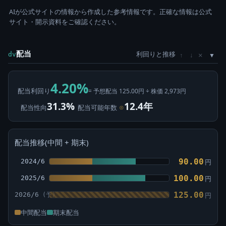
AIが公式サイトの情報から作成した参考情報です。正確な情報は公式
サイト・開示資料をご確認ください。
配当
利回りと推移
×
dv
↑
↓
4.20%
配当利回り
= 予想配当 125.00円 ÷ 株価 2,973円
31.3%
12.4年
配当性向
配当可能年数
⊙
配当推移(中間 + 期末)
90.00
2024/6
円
100.00
2025/6
円
125.00
2026/6
円
中間配当
期末配当