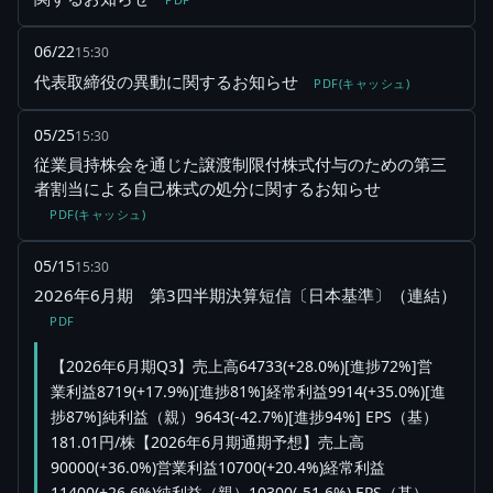
06/22
15:30
代表取締役の異動に関するお知らせ
PDF(キャッシュ)
05/25
15:30
従業員持株会を通じた譲渡制限付株式付与のための第三
者割当による自己株式の処分に関するお知らせ
PDF(キャッシュ)
05/15
15:30
2026年6月期 第3四半期決算短信〔日本基準〕（連結）
PDF
【2026年6月期Q3】売上高64733(+28.0%)[進捗72%]営
業利益8719(+17.9%)[進捗81%]経常利益9914(+35.0%)[進
捗87%]純利益（親）9643(-42.7%)[進捗94%] EPS（基）
181.01円/株【2026年6月期通期予想】売上高
90000(+36.0%)営業利益10700(+20.4%)経常利益
11400(+26.6%)純利益（親）10300(-51.6%) EPS（基）