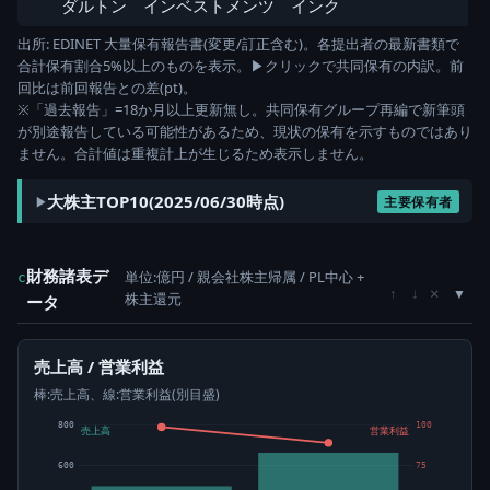
ダルトン インベストメンツ インク
出所: EDINET 大量保有報告書(変更/訂正含む)。各提出者の最新書類で
合計保有割合5%以上のものを表示。▶クリックで共同保有の内訳。前
回比は前回報告との差(pt)。
※「過去報告」=18か月以上更新無し。共同保有グループ再編で新筆頭
が別途報告している可能性があるため、現状の保有を示すものではあり
ません。合計値は重複計上が生じるため表示しません。
大株主TOP10(2025/06/30時点)
主要保有者
財務諸表デ
単位:億円 / 親会社株主帰属 / PL中心 +
c
×
↑
↓
株主還元
ータ
売上高 / 営業利益
棒:売上高、線:営業利益(別目盛)
800
100
売上高
営業利益
600
75