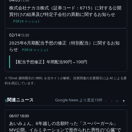
15:30
株式会社ナカヨ株式（証券コード：6715）に対する公開
買付けの結果及び特定子会社の異動に関するお知らせ
PDF(キャッシュ)
02/14
15:30
2025年6月期配当予想の修正（特別配当）に関するお知
らせ
PDF(キャッシュ)
【配当予想修正】年間配当90円→100円
※ TDnet 適時開示の XBRL を当サイトが解析。決算関連の主要開示には AI による要
約を併記しています。
関連ニュース
Google News より直近15件
×
g
↑
↓
08/07 18:00
あいみょん、6年越しの念願叶った「スーパーガール」
MV公開。イルミネーションで形作られた男性の"心臓"で