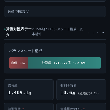
数値で確認 ▽
貸借対照表デー
2025/6期 / バランスシート構成、資
e
×
↑
↓
本構造
タ
バランスシート構成
負債 288.4億 (20.5%)
純資産 1,120.7億 (79.5%)
総資産
有利子負債
1,409.1
10.6
億
億
(総資産の0.8%)
無形資産
⚠
営業権(のれん)
⚠