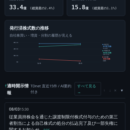
33.4
15.8
億
(総資産の2.4%)
億
(総資産の1.1%)
発行済株式数の推移
自社株買い・増資・分割の履歴が見える
60百万株
発行済
57百万株
株式総数
40百万株
純発行済
53百万株
総数-自己株
20百万株
自己株
3百万株
5.86%
0株
24/6
25/6
適時開示情
TDnet 直近15件 / AI要約
すべて見る
f
×
↑
↓
付き
→
報
08/03
15:30
従業員持株会を通じた譲渡制限付株式付与のための第三
者割当による自己株式の処分の払込完了及び一部失権に
関するお知らせ
PDF