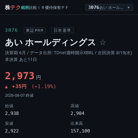
株
テク
銘柄
比較
ＩＲ
優待
保有
ＰＦ
3076
あい ホールディングス
▼
3076
東証PRM
日本基準
あい ホールディングス
☆
決算期 6月 / データ出所: TDnet適時開示XBRL /
次回決算 8/19(水)
本決算 あと11日
2,973
円
+35円
(+1.19%)
▲
2026-08-07 終値
始値
高値
2,938
2,984
安値
出来高
2,922
157,100