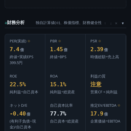
財務分析
独自計算値(⊙)、株価指標、財務健全性
×
a
↑
↓
PER(実績)
⊙
PBR
⊙
PSR
⊙
7.4
1.45
2.39
倍
倍
倍
終値÷実績EPS
終値÷BPS
時価総額÷売上高
399.5円
ROE
ROA
利益の質
22.5%
15.1%
注意
純利益÷自己資本
純利益÷総資産
営業CF < 純利益
ネットD/E
自己資本比率
推定EV/EBITDA
⊙
-0.40
77.7%
17.9
倍
倍
(有利子負債−現
自己資本÷総資産
企業価値÷EBITDA
金)/自己資本