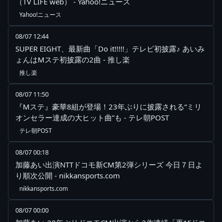
（TV LIFE web） - Yahoo!ニュース
Yahoo!ニュース
08/07 12:44
SUPER EIGHT、最新曲「Do it!!!!!」テレビ初披露♪ あいみ
ょんはMステ初披露の2曲 - 推し楽
推し楽
08/07 11:50
『Mステ』豪華8組が登場！23年ぶりに披露される“ミリ
オンセラー達成の大ヒット曲”も - テレ朝POST
テレ朝POST
08/07 00:18
加藤あい出演NTTドコモ新CM第2弾シリーズ 今日７日よ
り順次公開 - nikkansports.com
nikkansports.com
08/07 00:00