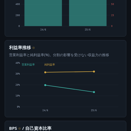
400
50
200
25
0
0
24/6
25/6
利益率推移
⊙
営業利益率と純利益率(%)。分割の影響を受けない収益力の推移
40%
営業利益率
純利益率
30%
20%
10%
0%
24/6
25/6
BPS
/ 自己資本比率
⊙