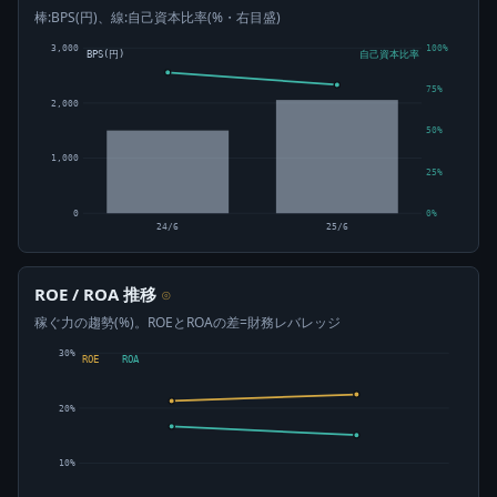
棒:BPS(円)、線:自己資本比率(%・右目盛)
3,000
100%
BPS(円)
自己資本比率
75%
2,000
50%
1,000
25%
0
0%
24/6
25/6
ROE / ROA 推移
⊙
稼ぐ力の趨勢(%)。ROEとROAの差=財務レバレッジ
30%
ROE
ROA
20%
10%