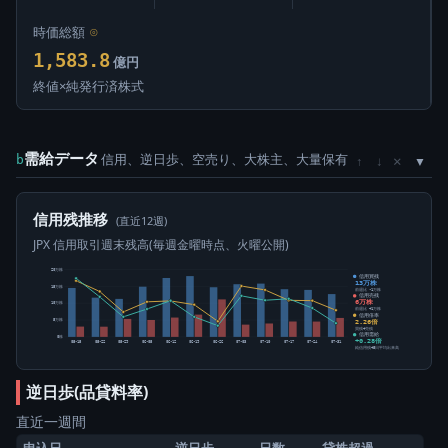
時価総額
⊙
1,583.8
億円
終値×純発行済株式
需給データ
信用、逆日歩、空売り、大株主、大量保有
×
b
↑
↓
信用残推移
(直近12週)
JPX 信用取引週末残高(毎週金曜時点、火曜公開)
20万株
信用買残
13万株
15万株
前週比 -1万株
信用売残
6万株
10万株
前週比 +1万株
信用倍率
2.26倍
5万株
買残÷売残
信用需給
0株
+0.28倍
05-15
05-22
05-29
06-05
06-12
06-19
06-26
07-03
07-10
07-17
07-24
07-31
純信用残÷5日平均出来高
逆日歩(品貸料率)
直近一週間