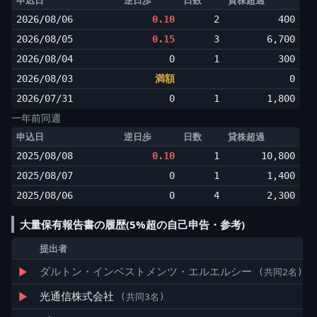
申込日
逆日歩
日数
貸株超過
2026/08/06
0.10
2
400
2026/08/05
0.15
3
6,700
2026/08/04
0
1
300
2026/08/03
満額
0
2026/07/31
0
1
1,800
一年前同週
申込日
逆日歩
日数
貸株超過
2025/08/08
0.10
1
10,800
2025/08/07
0
1
1,400
2025/08/06
0
4
2,300
大量保有報告書の履歴(5%超の自己申告・参考)
提出者
▶
ダルトン・インベストメンツ・エルエルシー
(共同2名)
▶
光通信株式会社
(共同3名)