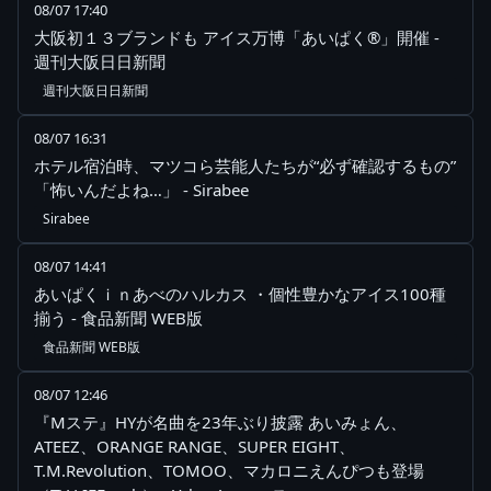
08/07 17:40
大阪初１３ブランドも アイス万博「あいぱく®」開催 -
週刊大阪日日新聞
週刊大阪日日新聞
08/07 16:31
ホテル宿泊時、マツコら芸能人たちが“必ず確認するもの”
「怖いんだよね…」 - Sirabee
Sirabee
08/07 14:41
あいぱくｉｎあべのハルカス ・個性豊かなアイス100種
揃う - 食品新聞 WEB版
食品新聞 WEB版
08/07 12:46
『Mステ』HYが名曲を23年ぶり披露 あいみょん、
ATEEZ、ORANGE RANGE、SUPER EIGHT、
T.M.Revolution、TOMOO、マカロニえんぴつも登場