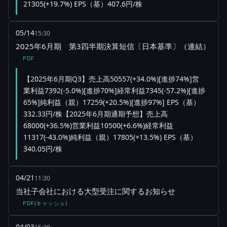
21305(+19.7%) EPS（基）407.6円/株
05/14
15:30
2025年6月期 第3四半期決算短信〔日本基準〕（連結）
PDF
【2025年6月期Q3】売上高50557(+34.0%)[進捗74%]営
業利益7392(-5.0%)[進捗70%]経常利益7345(-57.2%)[進捗
65%]純利益（親）17259(+20.5%)[進捗97%] EPS（基）
332.33円/株【2025年6月期通期予想】売上高
68000(+36.5%)営業利益10500(+6.6%)経常利益
11317(-43.0%)純利益（親）17805(+13.5%) EPS（基）
340.05円/株
04/21
11:30
当社子会社における大型受注に関するお知らせ
PDF(キャッシュ)
04/03