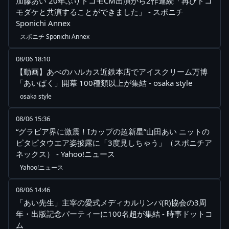
加藤あい 20年ぶりドコモCM出演から2作連続「再びドコ
モダケと共演することができました」 - スポニチ
Sponichi Annex
スポニチ Sponichi Annex
08/06 18:10
【動画】あべのハルカス近鉄本店でアイスクリーム万博
「あいぱく」開幕 100種類以上が集結 - osaka style
osaka style
08/06 15:36
“グラビア界に激震！Iカップの超新星”山田あい ニットの
ピタピタウエア姿披露に「3度見しちゃう」（スポニチア
ネックス） - Yahoo!ニュース
Yahoo!ニュース
08/06 14:46
「あい先生」主宰の愛式メディカルリンパ(R)協会の3周
年・出版記念パーティーに100名超が集結 - 時事ドットコ
ム