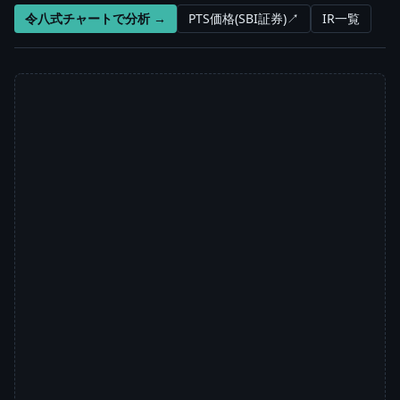
令八式チャートで分析 →
PTS価格(SBI証券)↗
IR一覧