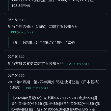
193.34円/株
05/15
15:30
配当予想の修正（増配）に関するお知らせ
PDF(キャッシュ)
【配当予想修正】年間配当110円→125円
02/16
15:30
配当方針の変更に関するお知らせ
PDF(キャッシュ)
02/16
15:30
2026年6月期 第2四半期(中間期)決算短信〔日本基準〕
（連結）
PDF(キャッシュ)
【2026年6月期Q2】売上高40778(+26.2%)[進捗45%]営
業利益4645(+19.6%)[進捗43%]経常利益5432(+44.8%)[進
捗48%]純利益（親）6180(-56.3%)[進捗60%] EPS（基）