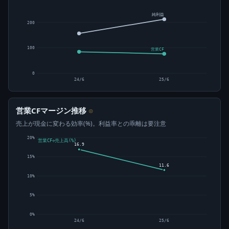
純利益
200
100
営業CF
0
24/6
25/6
営業CFマージン推移
⊙
売上が現金に変わる効率(%)。利益率との乖離は要注意
20%
営業CF÷売上高(%)
16.9
15%
11.6
10%
5%
0%
24/6
25/6