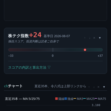
+24
株テク指数
基準日 2026-08-07
×
↑
↓
独自スコア。投資判断は読者ご自身で
−33
0
+37
スコアの内訳と算出方法 ▽
チャート
直近35本、令八式は上部リンクから
×
ch
↑
↓
直近35本 — MA 5/25/75
陽線
陰線
MA5
MA25
MA75
3,100