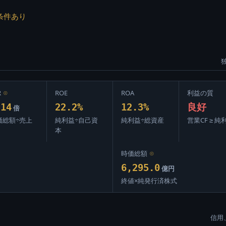
条件あり
R
⊙
ROE
ROA
利益の質
.14
22.2%
12.3%
良好
倍
価総額÷売上
純利益÷自己資
純利益÷総資産
営業CF ≥ 純
本
時価総額
⊙
6,295.0
億円
終値×純発行済株式
信用