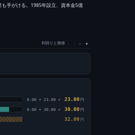
手がける。1985年設立、資本金5億
利回りと推移
×
↑
↓
23.00
0.00 + 23.00 =
円
30.00
0.00 + 30.00 =
円
32.00
円