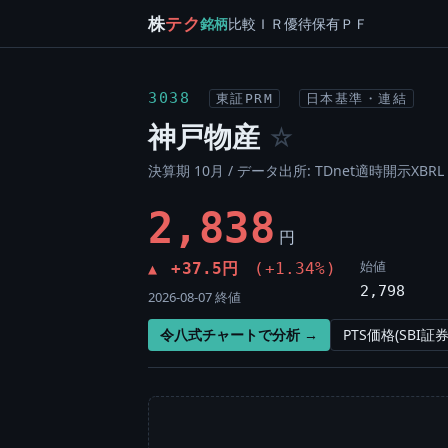
株
テク
銘柄
比較
ＩＲ
優待
保有
ＰＦ
3038
東証PRM
日本基準・連結
神戸物産
☆
決算期 10月 / データ出所: TDnet適時開示XBRL 
2,838
円
始値
+37.5円
(+1.34%)
▲
2,798
2026-08-07 終値
令八式チャートで分析 →
PTS価格(SBI証券