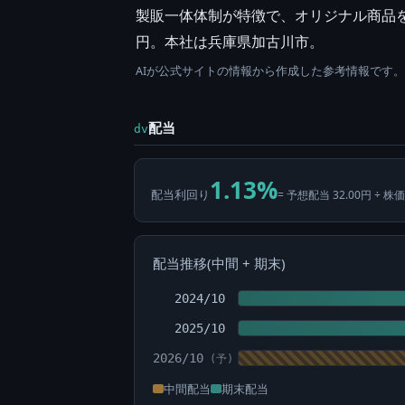
製販一体体制が特徴で、オリジナル商品を
円。本社は兵庫県加古川市。
AIが公式サイトの情報から作成した参考情報です
配当
dv
1.13%
配当利回り
= 予想配当 32.00円 ÷ 株価
配当推移(中間 + 期末)
2024/10
2025/10
2026/10
中間配当
期末配当