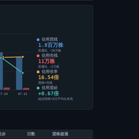
信用買残
1.8百万株
前週比 -26万株
信用売残
11万株
前週比 -2万株
信用倍率
16.54倍
買残÷売残
信用需給
+0.67倍
07-24
07-31
純信用残÷5日平均出来高
日歩
日数
貸株超過