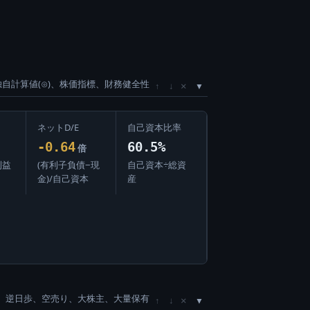
独自計算値(⊙)、株価指標、財務健全性
×
↑
↓
ネットD/E
自己資本比率
-0.64
60.5%
倍
利益
(有利子負債−現
自己資本÷総資
金)/自己資本
産
、逆日歩、空売り、大株主、大量保有
×
↑
↓