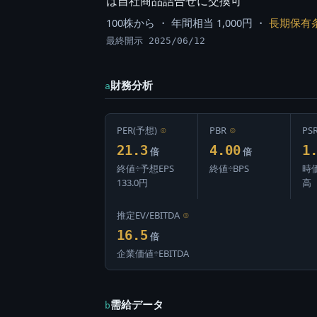
は自社商品詰合せに交換可
100株から ・ 年間相当 1,000円 ・
長期保有
最終開示 2025/06/12
財務分析
a
PER(予想)
⊙
PBR
⊙
PS
21.3
4.00
1
倍
倍
終値÷予想EPS
終値÷BPS
時
133.0円
高
推定EV/EBITDA
⊙
16.5
倍
企業価値÷EBITDA
需給データ
b