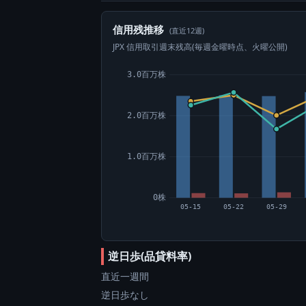
信用残推移
(直近12週)
JPX 信用取引週末残高(毎週金曜時点、火曜公開)
3.0百万株
2.0百万株
1.0百万株
0株
05-15
05-22
05-29
逆日歩(品貸料率)
直近一週間
逆日歩なし