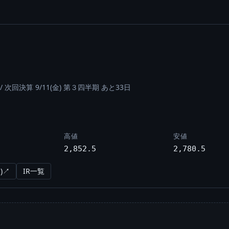
/
次回決算 9/11(金) 第３四半期 あと33日
高値
安値
2,852.5
2,780.5
)↗
IR一覧