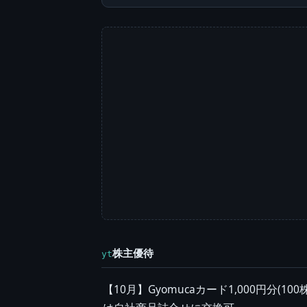
株主優待
yt
【10月】Gyomucaカード1,000円分(1