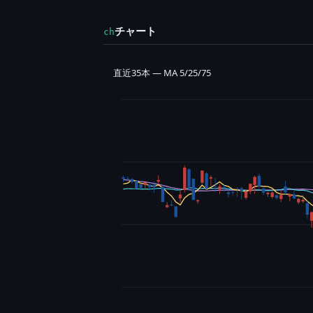
チャート
ch
直近35本 — MA 5/25/75