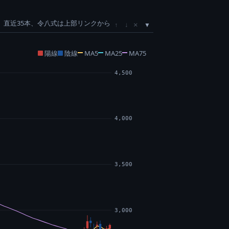
直近35本、令八式は上部リンクから
×
↑
↓
陽線
陰線
MA5
MA25
MA75
4,500
4,000
3,500
3,000