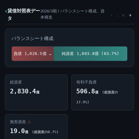
貸借対照表デー
2026/3期 / バランスシート構成、資
e
×
↑
↓
本構造
タ
バランスシート構成
負債 1,026.5億 (36.3%)
純資産 1,803.8億 (63.7%)
総資産
有利子負債
2,830.4
506.8
億
億
(総資産の
17.9%)
無形資産
⚠
19.0
億
(総資産の0.7%)