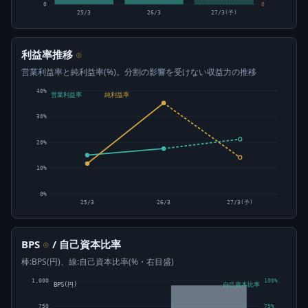
0
0
25/3
26/3
27/3(予)
利益率推移
⊙
営業利益率と純利益率(%)。分割の影響を受けない収益力の推移
40%
営業利益率
純利益率
30%
20%
10%
0%
25/3
26/3
27/3(予)
BPS
/ 自己資本比率
⊙
棒:BPS(円)、線:自己資本比率(%・右目盛)
1,000
100%
BPS(円)
自己資本比率
750
75%