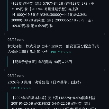
捗28%]純利益（親）5797(+84.2%)[進捗29%] EPS（基）
31.85円/株【2027年3月期通期予想】売上高
141000(+19.3%)営業利益30000(+44.1%)経常利益
30000(+39.2%)純利益（親）20000(-52.1%) EPS（基）
109.87円/株 配当金28円/株
05/25
15:30
株式分割、株式分割に伴う定款の一部変更及び配当予想
の修正に関するお知らせ
PDF(キャッシュ)
【配当予想修正】年間配当140円→28円
05/12
15:30
2026年３月期 決算短信〔日本基準〕(連結)
PDF(キャッシュ)
【2026年3月期本決算】売上高118229(+8.4%)営業利益
20819(+26.6%)経常利益21544(+22.6%)純利益（親）
41770(+225.4%) EPS（基）1147.34円/株 配当金127円/