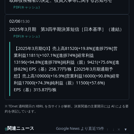
取締役候補者の決定、役員人事等に関するお知らせ
PDF(キャッシュ)
02/06
15:30
2025年3月期 第3四半期決算短信［日本基準］（連結）
PDF(キャッシュ)
【2025年3月期Q3】売上高81520(+19.8%)[進捗75%]営
業利益11811(+107.1%)[進捗74%]経常利益
13196(+94.8%)[進捗78%]純利益（親）9421(+75.6%)[進
捗82%] EPS（基）258.77円/株【2025年3月期通期予
想】売上高109000(+16.9%)営業利益16000(+90.8%)経常
利益17000(+74.3%)純利益（親）11500(+57.6%)
EPS（基）315.87円/株
※ TDnet 適時開示の XBRL を当サイトが解析。決算関連の主要開示には AI による要
約を併記しています。
関連ニュース
Google News より直近15件
×
g
↑
↓