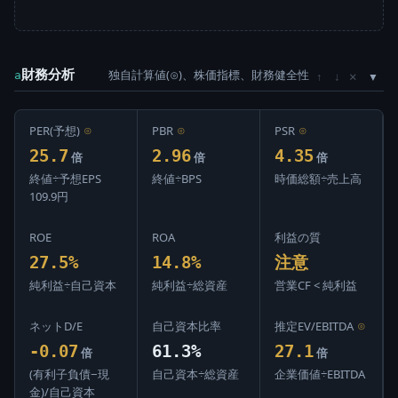
財務分析
独自計算値(⊙)、株価指標、財務健全性
×
a
↑
↓
PER(予想)
⊙
PBR
⊙
PSR
⊙
25.7
2.96
4.35
倍
倍
倍
終値÷予想EPS
終値÷BPS
時価総額÷売上高
109.9円
ROE
ROA
利益の質
27.5%
14.8%
注意
純利益÷自己資本
純利益÷総資産
営業CF < 純利益
ネットD/E
自己資本比率
推定EV/EBITDA
⊙
-0.07
61.3%
27.1
倍
倍
(有利子負債−現
自己資本÷総資産
企業価値÷EBITDA
金)/自己資本