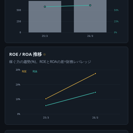
500
50%
250
25%
0
0%
25/3
26/3
ROE / ROA 推移
⊙
稼ぐ力の趨勢(%)。ROEとROAの差=財務レバレッジ
30%
ROE
ROA
20%
10%
0%
25/3
26/3