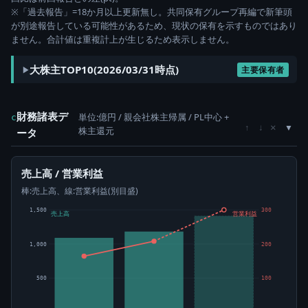
※「過去報告」=18か月以上更新無し。共同保有グループ再編で新筆頭
が別途報告している可能性があるため、現状の保有を示すものではあり
ません。合計値は重複計上が生じるため表示しません。
大株主TOP10(2026/03/31時点)
主要保有者
財務諸表デ
単位:億円 / 親会社株主帰属 / PL中心 +
c
×
↑
↓
株主還元
ータ
売上高 / 営業利益
棒:売上高、線:営業利益(別目盛)
1,500
300
売上高
営業利益
1,000
200
500
100