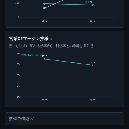
営業CF
200
0
25/3
26/3
営業CFマージン推移
⊙
売上が現金に変わる効率(%)。利益率との乖離は要注意
20%
営業CF÷売上高(%)
17.5
14.6
15%
10%
5%
0%
25/3
26/3
数値で確認 ▽