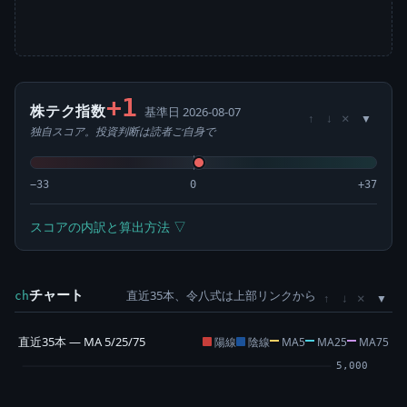
+1
株テク指数
基準日 2026-08-07
×
↑
↓
独自スコア。投資判断は読者ご自身で
−33
0
+37
スコアの内訳と算出方法 ▽
チャート
直近35本、令八式は上部リンクから
×
ch
↑
↓
直近35本 — MA 5/25/75
陽線
陰線
MA5
MA25
MA75
5,000