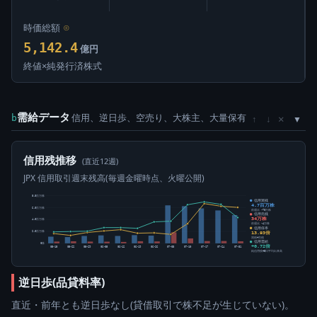
時価総額
⊙
5,142.4
億円
終値×純発行済株式
需給データ
信用、逆日歩、空売り、大株主、大量保有
×
b
↑
↓
信用残推移
(直近12週)
JPX 信用取引週末残高(毎週金曜時点、火曜公開)
8.0百万株
信用買残
4.7百万株
6.0百万株
前週比 -78万株
信用売残
34万株
4.0百万株
前週比 -4万株
信用倍率
13.93倍
2.0百万株
買残÷売残
信用需給
0株
+0.72倍
05-15
05-22
05-29
06-05
06-12
06-19
06-26
07-03
07-10
07-17
07-24
07-31
純信用残÷5日平均出来高
逆日歩(品貸料率)
直近・前年とも逆日歩なし(貸借取引で株不足が生じていない)。