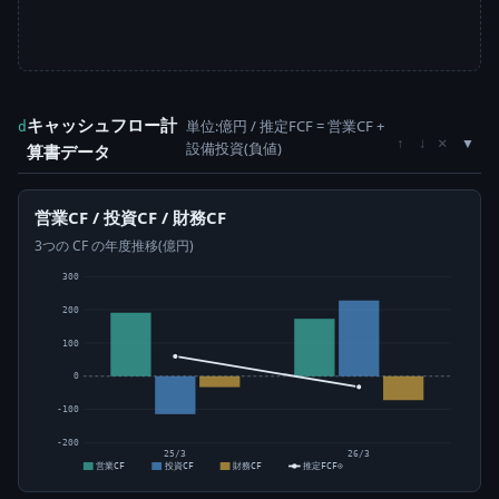
キャッシュフロー計
単位:億円 / 推定FCF = 営業CF +
d
×
↑
↓
設備投資(負値)
算書データ
営業CF / 投資CF / 財務CF
3つの CF の年度推移(億円)
300
200
100
0
-100
-200
25/3
26/3
営業CF
投資CF
財務CF
推定FCF⊙