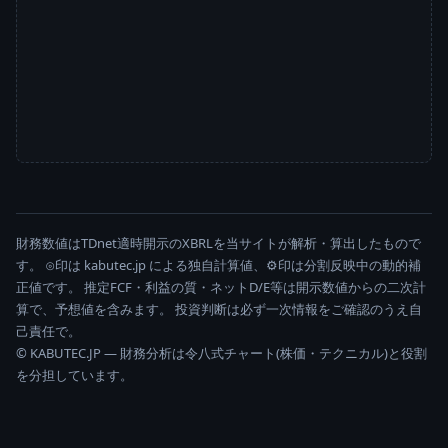
財務数値はTDnet適時開示のXBRLを当サイトが解析・算出したもので
す。 ⊙印は kabutec.jp による独自計算値、⚙印は分割反映中の動的補
正値です。 推定FCF・利益の質・ネットD/E等は開示数値からの二次計
算で、予想値を含みます。 投資判断は必ず一次情報をご確認のうえ自
己責任で。
© KABUTEC.JP — 財務分析は令八式チャート(株価・テクニカル)と役割
を分担しています。