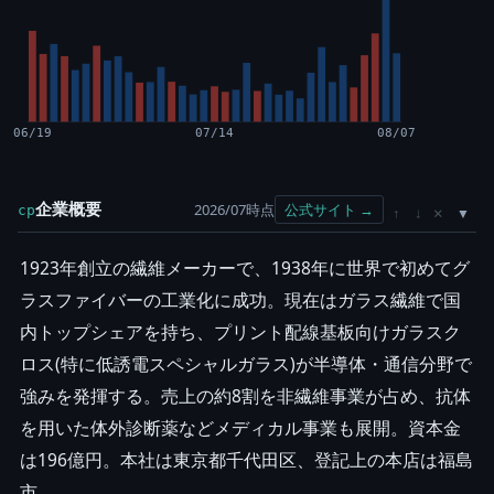
06/19
07/14
08/07
企業概要
2026/07時点
公式サイト →
cp
×
↑
↓
1923年創立の繊維メーカーで、1938年に世界で初めてグ
ラスファイバーの工業化に成功。現在はガラス繊維で国
内トップシェアを持ち、プリント配線基板向けガラスク
ロス(特に低誘電スペシャルガラス)が半導体・通信分野で
強みを発揮する。売上の約8割を非繊維事業が占め、抗体
を用いた体外診断薬などメディカル事業も展開。資本金
は196億円。本社は東京都千代田区、登記上の本店は福島
市。