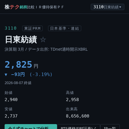
株
テク
銘柄
比較
ＩＲ
優待
保有
ＰＦ
3110
日東紡績
▼
3110
東証PRM
日本基準・連結
日東紡績
☆
決算期 3月 / データ出所: TDnet適時開示XBRL
2,825
円
−93円
(-3.19%)
▼
2026-08-07 終値
始値
高値
2,940
2,958
安値
出来高
2,737
8,656,600
令八式チャートで分析 →
PTS価格(SBI証券)↗
IR一覧