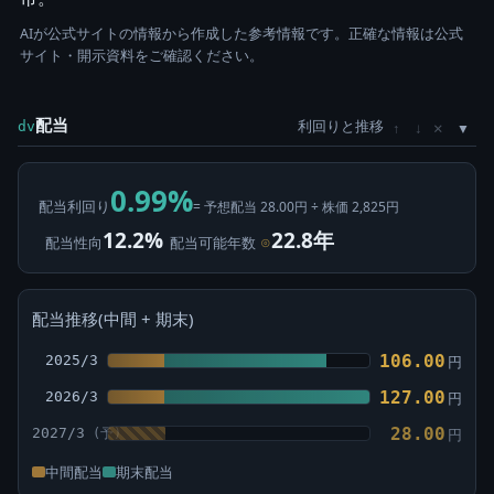
AIが公式サイトの情報から作成した参考情報です。正確な情報は公式
サイト・開示資料をご確認ください。
配当
利回りと推移
×
dv
↑
↓
0.99%
配当利回り
= 予想配当 28.00円 ÷ 株価 2,825円
12.2%
22.8年
配当性向
配当可能年数
⊙
配当推移(中間 + 期末)
106.00
2025/3
円
127.00
2026/3
円
28.00
2027/3
円
中間配当
期末配当