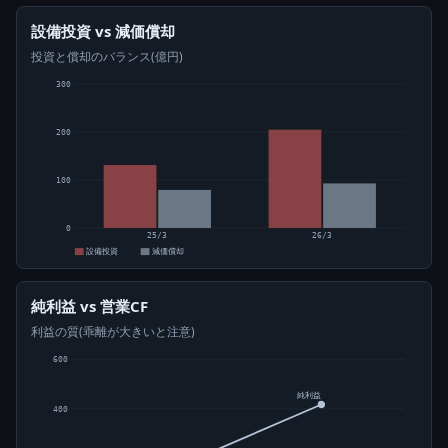
設備投資 vs 減価償却
投資と償却のバランス(億円)
300
200
100
0
25/3
26/3
設備投資
減価償却
純利益 vs 営業CF
利益の質(乖離が大きいと注意)
600
純利益
400