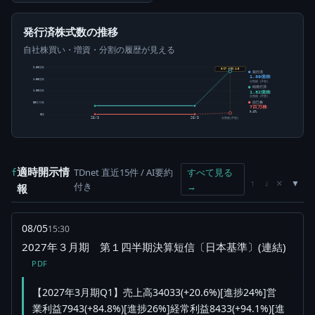
発行済株式数の推移
自社株買い・増資・分割の履歴が見える
2.00億株
6/27 分割 1→5
発行済
1.89億株
1.50億株
分割後 (予想)
純発行済
1.82億株
1.00億株
分割後 (予想)
自己株
50百万株
7百万株
3.49%
0株
25/3
26/3
分割後(予想)
適時開示情
TDnet 直近15件 / AI要約
すべて見る
f
×
↑
↓
付き
→
報
08/05
15:30
2027年３月期 第１四半期決算短信〔日本基準〕(連結)
PDF
【2027年3月期Q1】売上高34033(+20.6%)[進捗24%]営
業利益7943(+84.8%)[進捗26%]経常利益8433(+94.1%)[進