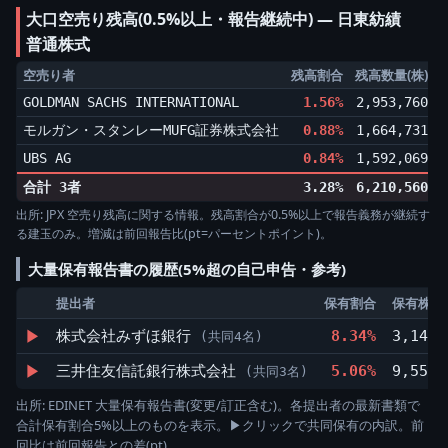
大口空売り残高(0.5%以上・報告継続中) ― 日東紡績
普通株式
空売り者
残高割合
残高数量(株)
GOLDMAN SACHS INTERNATIONAL
1.56%
2,953,760
▼
モルガン・スタンレーMUFG証券株式会社
0.88%
1,664,731
▲
UBS AG
0.84%
1,592,069
▲
合計 3者
3.28%
6,210,560
出所: JPX 空売り残高に関する情報。残高割合が0.5%以上で報告義務が継続す
る建玉のみ。増減は前回報告比(pt=パーセントポイント)。
大量保有報告書の履歴(5%超の自己申告・参考)
提出者
保有割合
保有株数(
▶
株式会社みずほ銀行
8.34%
3,145,
(共同4名)
▶
三井住友信託銀行株式会社
5.06%
9,552,
(共同3名)
出所: EDINET 大量保有報告書(変更/訂正含む)。各提出者の最新書類で
合計保有割合5%以上のものを表示。▶クリックで共同保有の内訳。前
回比は前回報告との差(pt)。