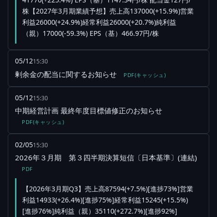
株【2027年3月期業績予想】売上高137000(+15.9%)営業
利益26000(+24.9%)経常利益26000(+20.7%)純利益
（親）17000(-59.3%) EPS（基）466.97円/株
05/12
15:30
剰余金の配当に関するお知らせ
PDF(キャッシュ)
05/12
15:30
中期経営計画 最終年度目標値修正のお知らせ
PDF(キャッシュ)
02/05
15:30
2026年３月期 第３四半期決算短信〔日本基準〕(連結)
PDF
【2026年3月期Q3】売上高87594(+7.5%)[進捗73%]営業
利益14933(+26.4%)[進捗75%]経常利益15245(+15.5%)
[進捗76%]純利益（親）35110(+272.7%)[進捗92%]