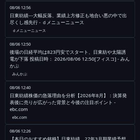
08/06 12:56
日東紡績---大幅反落、業績上方修正も地合い悪の中で出
尽くし感先行 - ｄメニューニュース
ｄメニューニュース
08/06 12:50
後場の日経平均は823円安でスタート、日東紡や太陽誘
電が下落 投稿日時： 2026/08/06 12:50[フィスコ] - みん
かぶ
みんかぶ
08/06 12:40
日東紡績株価の急落理由を分析【2026年8月】：決算発
表後に売りが広がった背景と今後の注目ポイント -
ebc.com
ebc.com
08/06 12:26
【本日のおすすめ銘柄】日東紡績、27年3月期業績予想