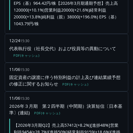
EPS（基）964.42円/株【2026年3月期通期予想】売上高
120000(+10.1%)営業利益20000(+21.6%)経常利益
20000(+13.8%)純利益（親）38000(+196.0%) EPS（基）
1043.79円/株
12/24
15:30
代表執行役（社長交代）および役員等の異動について
PDF(キャッシュ)
11/06
15:30
固定資産の譲渡に伴う特別利益の計上及び連結業績予想
の修正に関するお知らせ
PDF(キャッシュ)
11/06
15:30
2026年３月期 第２四半期（中間期）決算短信〔日本基
準〕(連結)
PDF(キャッシュ)
【2026年3月期Q2】売上高57412(+8.2%)[進捗48%]営業
利益9454(+28.7%)[進捗50%]経常利益9159(+18.6%)[進捗