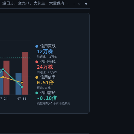
、逆日歩、空売り、大株主、大量保有
×
↑
↓
信用買残
12万株
前週比 -2万株
信用売残
24万株
前週比 +5万株
信用倍率
0.51倍
買残÷売残
信用需給
-0.10倍
07-24
07-31
純信用残÷5日平均出来高