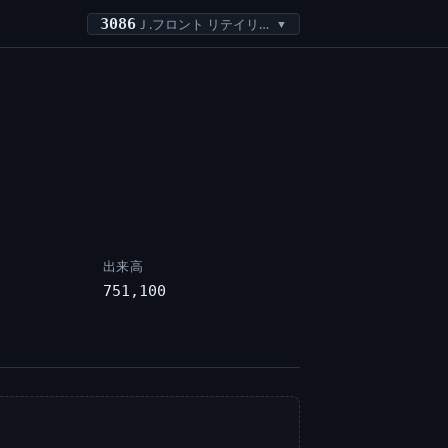
3086
Ｊ.フロント リテイリング
▼
出来高
751,100