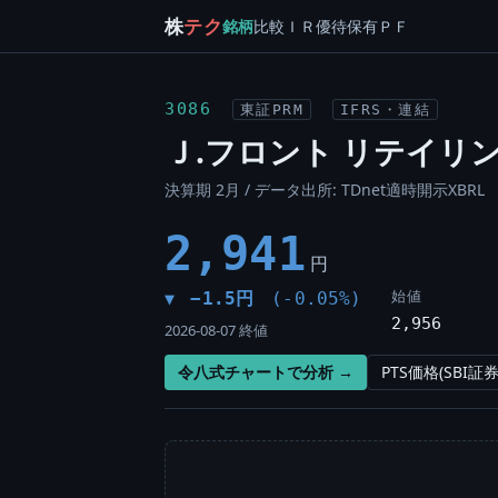
株
テク
銘柄
比較
ＩＲ
優待
保有
ＰＦ
3086
東証PRM
IFRS・連結
Ｊ.フロント リテイリ
決算期 2月 / データ出所: TDnet適時開示XBRL
2,941
円
始値
−1.5円
(-0.05%)
▼
2,956
2026-08-07 終値
令八式チャートで分析 →
PTS価格(SBI証券