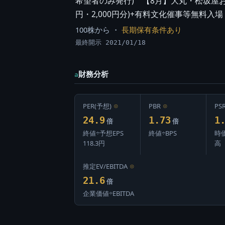
希望者のみ発行) 【8月】大丸・松坂屋お買
円・2,000円分)+有料文化催事等無料入場
100株から ・
長期保有条件あり
最終開示 2021/01/18
財務分析
a
PER(予想)
⊙
PBR
⊙
PS
24.9
1.73
1
倍
倍
終値÷予想EPS
終値÷BPS
時
118.3円
高
推定EV/EBITDA
⊙
21.6
倍
企業価値÷EBITDA