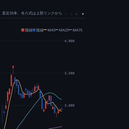
直近35本、令八式は上部リンクから
×
↑
↓
陽線
陰線
MA5
MA25
MA75
4,000
3,500
3,000