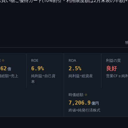
い物ご優待カード(10%割引・利用限度額は2月末表の半額)+パル
R
⊙
ROE
ROA
利益の質
.62
6.9%
2.5%
良好
倍
価総額÷売上
純利益÷自己資
純利益÷総資産
営業CF ≥ 純
本
時価総額
⊙
7,206.9
億円
終値×純発行済株式