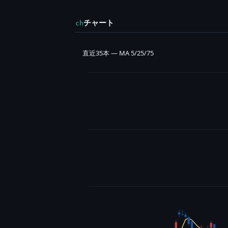
チャート
ch
直近35本 — MA 5/25/75