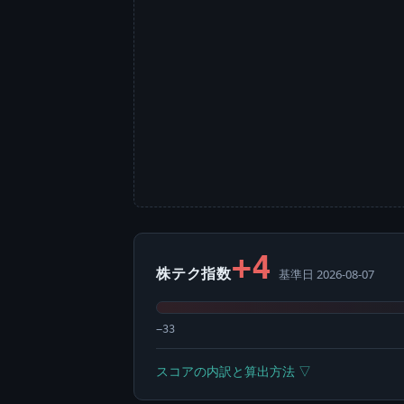
+4
株テク指数
基準日 2026-08-07
−33
スコアの内訳と算出方法 ▽