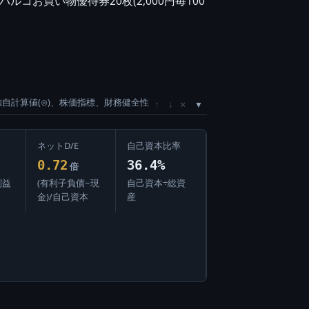
コお買い物優待券20枚(2,000円毎100
独自計算値(⊙)、株価指標、財務健全性
×
↑
↓
ネットD/E
自己資本比率
0.72
36.4%
倍
利益
(有利子負債−現
自己資本÷総資
金)/自己資本
産