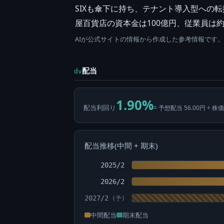
SIXも傘下に持ち、テナント導入型への
屋百貨店の資本金は100億円、従業員は約
AIが公式サイトの情報から作成した参考情報です
配当
dv
1.90%
配当利回り
= 予想配当 56.00円 ÷ 株価
配当推移(中間 + 期末)
2025/2
2026/2
2027/2
中間配当
期末配当