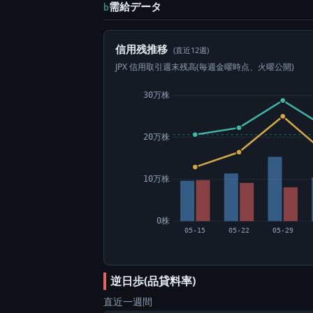
需給データ
b
信用残推移
(直近12週)
JPX 信用取引週末残高(毎週金曜時点、火曜公開)
30万株
20万株
10万株
0株
05-15
05-22
05-29
逆日歩(品貸料率)
直近一週間