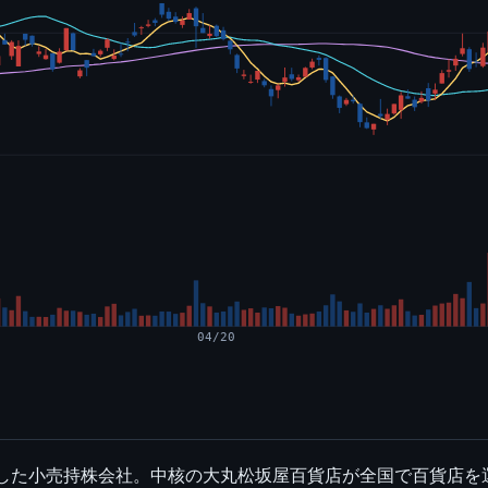
04/20
足した小売持株会社。中核の大丸松坂屋百貨店が全国で百貨店を運