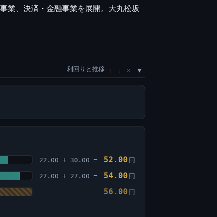
ー事業、決済・金融事業を展開。大丸松坂
利回りと推移
×
↑
↓
52.00
22.00 + 30.00 =
円
54.00
27.00 + 27.00 =
円
56.00
円