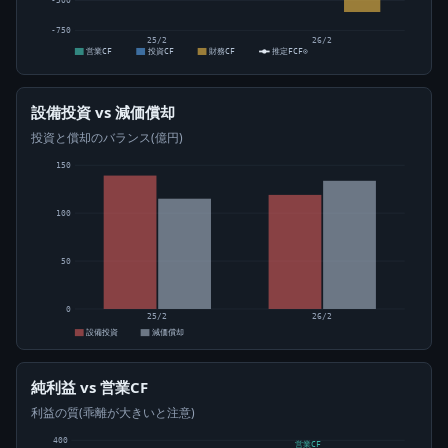
-500
-750
25/2
26/2
営業CF
投資CF
財務CF
推定FCF⊙
設備投資 vs 減価償却
投資と償却のバランス(億円)
150
100
50
0
25/2
26/2
設備投資
減価償却
純利益 vs 営業CF
利益の質(乖離が大きいと注意)
400
営業CF