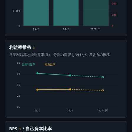
200
2,000
100
0
0
25/2
26/2
27/2(予)
利益率推移
⊙
営業利益率と純利益率(%)。分割の影響を受けない収益力の推移
8%
営業利益率
純利益率
6%
4%
2%
0%
25/2
26/2
27/2(予)
BPS
/ 自己資本比率
⊙