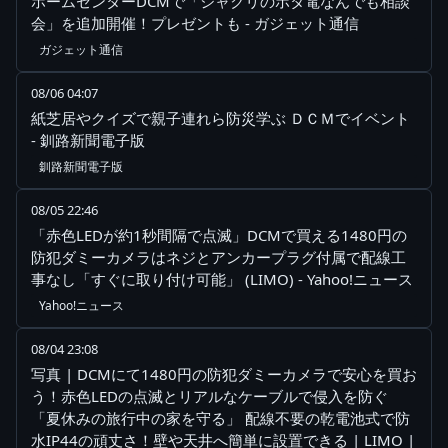
ホームセンターDCMで「ジャクリのポタ電なんでも相談
会」を追加開催！プレゼントも - ガジェット通信
ガジェット通信
08/06 04:07
紙芝居やクイズで親子連れら防災学ぶ ＤＣＭでイベント
- 釧路新聞電子版
釧路新聞電子版
08/05 22:46
「赤色LEDが約1秒間隔で点滅」DCMで買える1480円の
防犯ダミーカメラはネジとアンカープラグ付属で配線工
事なし「すぐに取り付け可能」 (LIMO) - Yahoo!ニュース
Yahoo!ニュース
08/04 23:08
写真 | DCMにて1480円の防犯ダミーカメラで安心を買お
う！赤色LEDの点滅とリアルなケーブルで侵入を防ぐ
「夏休みの旅行中の家を守る」 配線不要の乾電池式で防
水IP44の頑丈さ！壁や天井へ簡単に設置できる | LIMO |