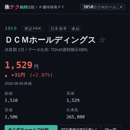
株
テク
銘柄
比較
ＩＲ
優待
保有
ＰＦ
3050
ＤＣＭホールディングス
▼
3050
東証PRM
日本基準・連結
ＤＣＭホールディングス
☆
決算期 2月 / データ出所: TDnet適時開示XBRL
1,529
円
+31円
(+2.07%)
▲
2026-08-06 終値
始値
高値
1,510
1,529
安値
出来高
1,506
265,000
令八式チャートで分析 →
PTS価格(SBI証券)↗
IR一覧