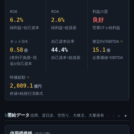
ROE
ROA
利益の質
6.2%
2.6%
良好
純利益÷自己資本
純利益÷総資産
営業CF ≥ 純利益
ネットD/E
自己資本比率
推定EV/EBITDA
⊙
0.58
44.4%
15.1
倍
倍
(有利子負債−現
自己資本÷総資産
企業価値÷EBITDA
金)/自己資本
時価総額
⊙
2,089.1
億円
終値×純発行済株式
需給データ
信用、逆日歩、空売り、大株主、大量保有
×
b
↑
↓
信用残推移
(直近12週)