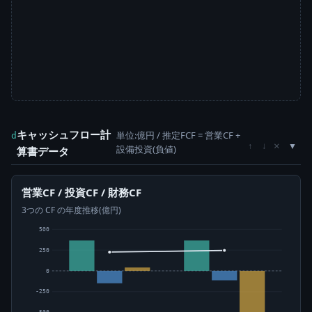
キャッシュフロー計
単位:億円 / 推定FCF = 営業CF +
d
×
↑
↓
設備投資(負値)
算書データ
営業CF / 投資CF / 財務CF
3つの CF の年度推移(億円)
500
250
0
-250