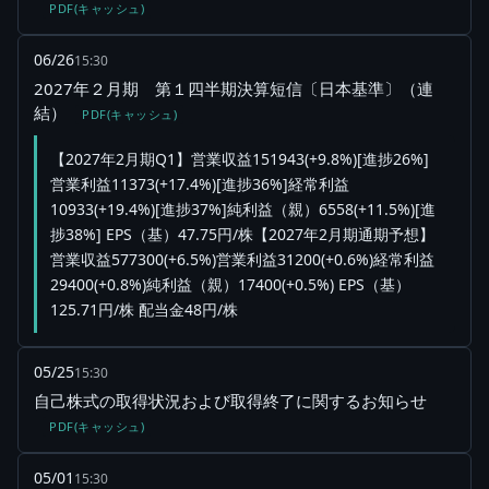
PDF(キャッシュ)
06/26
15:30
2027年２月期 第１四半期決算短信〔日本基準〕（連
結）
PDF(キャッシュ)
【2027年2月期Q1】営業収益151943(+9.8%)[進捗26%]
営業利益11373(+17.4%)[進捗36%]経常利益
10933(+19.4%)[進捗37%]純利益（親）6558(+11.5%)[進
捗38%] EPS（基）47.75円/株【2027年2月期通期予想】
営業収益577300(+6.5%)営業利益31200(+0.6%)経常利益
29400(+0.8%)純利益（親）17400(+0.5%) EPS（基）
125.71円/株 配当金48円/株
05/25
15:30
自己株式の取得状況および取得終了に関するお知らせ
PDF(キャッシュ)
05/01
15:30