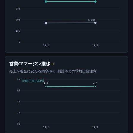
300
200
純利益
100
0
25/2
26/2
営業CFマージン推移
⊙
売上が現金に変わる効率(%)。利益率との乖離は要注意
8%
営業CF÷売上高(%)
6.7
6.7
6%
4%
2%
0%
25/2
26/2