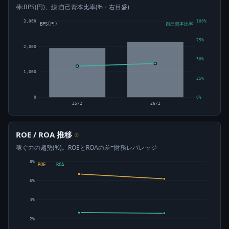
棒:BPS(円)、線:自己資本比率(%・右目盛)
3,000
100%
BPS(円)
自己資本比率
75%
2,000
50%
1,000
25%
0
0%
25/2
26/2
ROE / ROA 推移
⊙
稼ぐ力の趨勢(%)。ROEとROAの差=財務レバレッジ
8%
ROE
ROA
6%
4%
2%