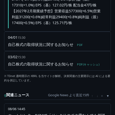
17310(+1.0%) EPS（基）127.02円/株 配当金47円/株
【2027年2月期業績予想】営業収益577300(+6.5%)営業
利益31200(+0.6%)経常利益29400(+0.8%)純利益（親）
17400(+0.5%) EPS（基）125.71円/株
04/01
15:30
自己株式の取得状況に関するお知らせ
PDF
03/02
15:30
自己株式の取得状況に関するお知らせ
PDF(キャッシュ)
※ TDnet 適時開示の XBRL を当サイトが解析。決算関連の主要開示には AI による要
約を併記しています。
関連ニュース
Google News より直近15件
×
g
↑
↓
08/06 14:45