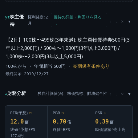
株主優
権利確定: 2
優待の詳細・利回りを見る
yt
×
↑
↓
月
→
待
【2月】100株〜499株(3年未満): 株主買物優待券500円(3
年以上2,000円) / 500株〜1,000円(3年以上3,000円) /
1,000株〜2,000円(3年以上5,000円)
100株から ・ 年間相当 500円 ・
長期保有条件あり
最終開示 2019/12/27
財務分析
独自計算値(⊙)、株価指標、財務健全性
×
a
↑
↓
PER(予想)
⊙
PBR
⊙
PSR
⊙
12.0
0.70
0.39
倍
倍
倍
終値÷予想EPS
終値÷BPS
時価総額÷売上高
127.4円