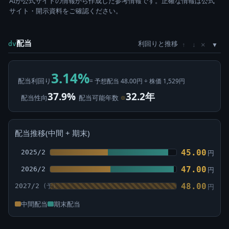
AIが公式サイトの情報から作成した参考情報です。正確な情報は公式
サイト・開示資料をご確認ください。
配当
利回りと推移
×
dv
↑
↓
3.14%
配当利回り
= 予想配当 48.00円 ÷ 株価 1,529円
37.9%
32.2年
配当性向
配当可能年数
⊙
配当推移(中間 + 期末)
45.00
2025/2
円
47.00
2026/2
円
48.00
2027/2
円
中間配当
期末配当