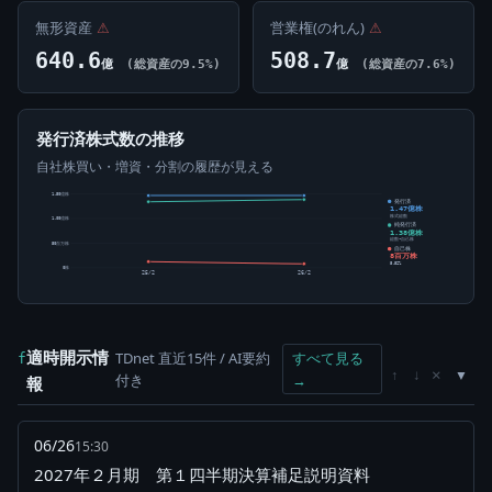
無形資産
⚠
営業権(のれん)
⚠
640.6
508.7
億
(総資産の9.5%)
億
(総資産の7.6%)
発行済株式数の推移
自社株買い・増資・分割の履歴が見える
1.50億株
発行済
1.47億株
株式総数
1.00億株
純発行済
1.38億株
総数-自己株
50百万株
自己株
8百万株
5.52%
0株
25/2
26/2
適時開示情
TDnet 直近15件 / AI要約
すべて見る
f
×
↑
↓
付き
→
報
06/26
15:30
2027年２月期 第１四半期決算補足説明資料