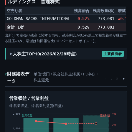
ルディングス 普通株式
空売り者
残高割合
残高数量(株)
増減
GOLDMAN SACHS INTERNATIONAL
0.52%
773,081
▲0.12p
合計 1者
0.52%
773,081
出所: JPX 空売り残高に関する情報。残高割合が0.5%以上で報告義務が継続す
る建玉のみ。増減は前回報告比(pt=パーセントポイント)。
大株主TOP10(2026/02/28時点)
主要保有者
財務諸表デ
単位:億円 / 親会社株主帰属 / PL中心 +
c
×
↑
↓
株主還元
ータ
営業収益 / 営業利益
棒:営業収益、線:営業利益(別目盛)
6,000
400
営業収益
営業利益
300
4,000