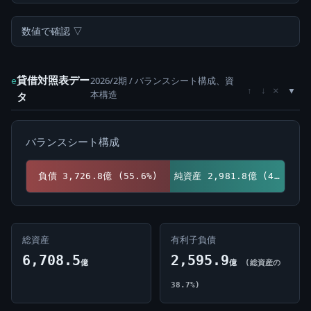
数値で確認 ▽
貸借対照表デー
2026/2期 / バランスシート構成、資
e
×
↑
↓
本構造
タ
バランスシート構成
負債 3,726.8億 (55.6%)
純資産 2,981.8億 (44.4%)
総資産
有利子負債
6,708.5
2,595.9
億
億
(総資産の
38.7%)