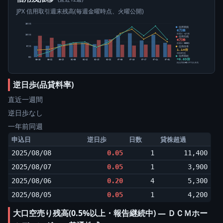
JPX 信用取引週末残高(毎週金曜時点、火曜公開)
15万株
信用買残
6万株
前週比 -4万株
10万株
信用売残
6万株
前週比 +500株
信用倍率
5万株
1.14倍
買残÷売残
信用需給
0株
+0.03倍
05-15
05-22
05-29
06-05
06-12
06-19
06-26
07-03
07-10
07-17
07-24
07-31
純信用残÷5日平均出来高
逆日歩(品貸料率)
直近一週間
逆日歩なし
一年前同週
申込日
逆日歩
日数
貸株超過
2025/08/08
0.05
1
11,400
2025/08/07
0.05
1
3,900
2025/08/06
0.20
4
5,300
2025/08/05
0.05
1
4,200
大口空売り残高(0.5%以上・報告継続中) ― ＤＣＭホー