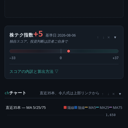
+5
株テク指数
基準日 2026-08-06
×
↑
↓
独自スコア。投資判断は読者ご自身で
−33
0
+37
スコアの内訳と算出方法 ▽
チャート
直近35本、令八式は上部リンクから
×
ch
↑
↓
直近35本 — MA 5/25/75
陽線
陰線
MA5
MA25
MA75
1,650