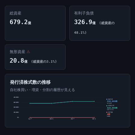
総資産
有利子負債
679.2
326.9
億
億
(総資産の
48.1%)
無形資産
⚠
20.8
億
(総資産の3.1%)
発行済株式数の推移
自社株買い・増資・分割の履歴が見える
400,000株
発行済
316,883株
300,000株
株式総数
純発行済
316,883株
200,000株
総数-自己株
自己株
100,000株
0株
0.00%
0株
24/7
25/1
25/7
26/1