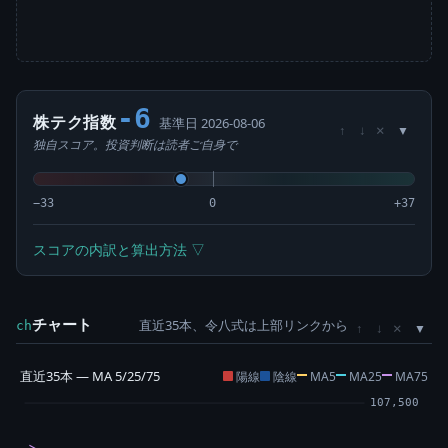
-6
株テク指数
基準日 2026-08-06
×
↑
↓
独自スコア。投資判断は読者ご自身で
−33
0
+37
スコアの内訳と算出方法 ▽
チャート
直近35本、令八式は上部リンクから
×
ch
↑
↓
直近35本 — MA 5/25/75
陽線
陰線
MA5
MA25
MA75
107,500