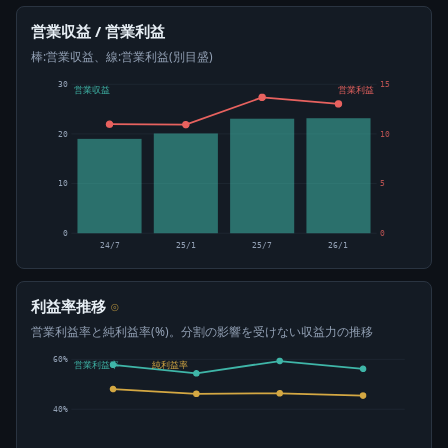
営業収益 / 営業利益
棒:営業収益、線:営業利益(別目盛)
30
15
営業収益
営業利益
20
10
10
5
0
0
24/7
25/1
25/7
26/1
利益率推移
⊙
営業利益率と純利益率(%)。分割の影響を受けない収益力の推移
60%
営業利益率
純利益率
40%