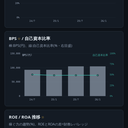
20%
0%
24/7
25/1
25/7
26/1
BPS
/ 自己資本比率
⊙
棒:BPS(円)、線:自己資本比率(%・右目盛)
150,000
100%
BPS(円)
自己資本比率
75%
100,000
50%
50,000
25%
0
0%
24/7
25/1
25/7
26/1
ROE / ROA 推移
⊙
稼ぐ力の趨勢(%)。ROEとROAの差=財務レバレッジ