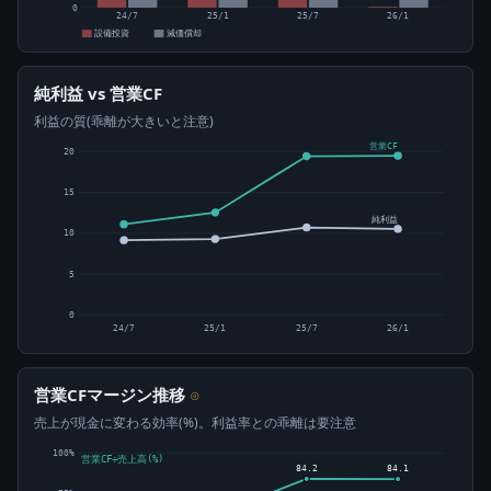
0
24/7
25/1
25/7
26/1
設備投資
減価償却
純利益 vs 営業CF
利益の質(乖離が大きいと注意)
営業CF
20
15
純利益
10
5
0
24/7
25/1
25/7
26/1
営業CFマージン推移
⊙
売上が現金に変わる効率(%)。利益率との乖離は要注意
100%
営業CF÷売上高(%)
84.2
84.1