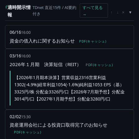
適時開示情
TDnet 直近15件 / AI要約
すべて見る
f
×
↑
↓
付き
→
報
06/16
16:00
資金の借入れに関するお知らせ
PDF(キャッシュ)
03/16
16:00
2026年１月期 決算短信（REIT）
PDF(キャッシュ)
【2026年1月期本決算】営業収益2316営業利益
1302(-4.9%)経常利益1054(-1.6%)純利益1053 EPS（基）
3325円/株 分配金3326円/口【2026年7月期予想】分配金
3014円/口【2027年1月期予想】分配金3280円/口
02/02
15:30
資産運用会社による投資口取得完了のお知らせ
PDF(キャッシュ)