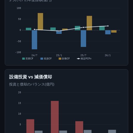
100
50
0
-50
-100
24/7
25/1
25/7
26/1
営業CF
投資CF
財務CF
推定FCF⊙
設備投資 vs 減価償却
投資と償却のバランス(億円)
20
15
10
5