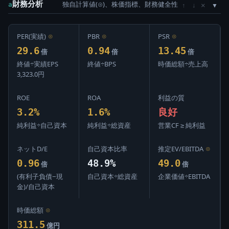
財務分析
独自計算値(⊙)、株価指標、財務健全性
×
a
↑
↓
PER(実績)
⊙
PBR
⊙
PSR
⊙
29.6
0.94
13.45
倍
倍
倍
終値÷実績EPS
終値÷BPS
時価総額÷売上高
3,323.0円
ROE
ROA
利益の質
3.2%
1.6%
良好
純利益÷自己資本
純利益÷総資産
営業CF ≥ 純利益
ネットD/E
自己資本比率
推定EV/EBITDA
⊙
0.96
48.9%
49.0
倍
倍
(有利子負債−現
自己資本÷総資産
企業価値÷EBITDA
金)/自己資本
時価総額
⊙
311.5
億円