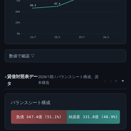
75%
62.4
58.3
50%
25%
0%
24/7
25/1
25/7
26/1
数値で確認 ▽
貸借対照表デー
2026/1期 / バランスシート構成、資
e
×
↑
↓
本構造
タ
バランスシート構成
負債 347.4億 (51.1%)
純資産 331.8億 (48.9%)