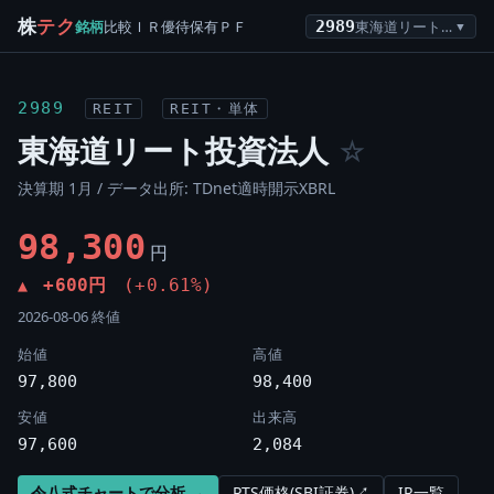
株
テク
銘柄
比較
ＩＲ
優待
保有
ＰＦ
2989
東海道リート投資法人
▼
2989
REIT
REIT・単体
東海道リート投資法人
☆
決算期 1月 / データ出所: TDnet適時開示XBRL
98,300
円
+600円
(+0.61%)
▲
2026-08-06 終値
始値
高値
97,800
98,400
安値
出来高
97,600
2,084
令八式チャートで分析 →
PTS価格(SBI証券)↗
IR一覧