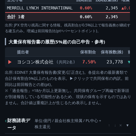
MERRILL LYNCH INTERNATIONAL
0.60%
2,345
▲0.02p
合計 1者
0.60%
2,345
出所: JPX 空売り残高に関する情報。残高割合が0.5%以上で報告義務が継続す
る建玉のみ。増減は前回報告比(pt=パーセントポイント)。
大量保有報告書の履歴(5%超の自己申告・参考)
提出者
保有割合
保有株数(株)
前回
▶
ヨシコン株式会社
7.50%
23,778
▼0.
(共同2名)
出所: EDINET 大量保有報告書(変更/訂正含む)。各提出者の最新書類で
合計保有割合5%以上のものを表示。▶クリックで共同保有の内訳。前
回比は前回報告との差(pt)。
※「過去報告」=18か月以上更新無し。共同保有グループ再編で新筆頭
が別途報告している可能性があるため、現状の保有を示すものではあり
ません。合計値は重複計上が生じるため表示しません。
財務諸表デ
単位:億円 / 親会社株主帰属 / PL中心 +
c
×
↑
↓
株主還元
ータ