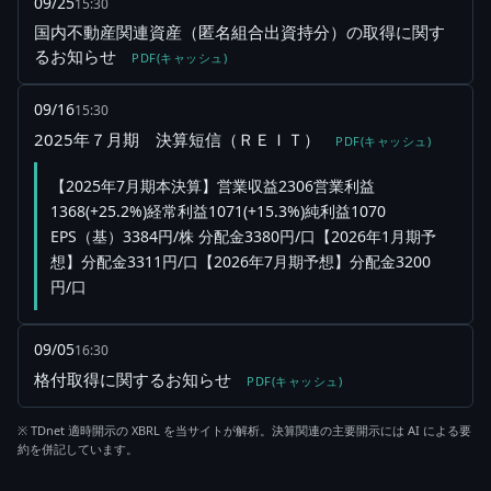
09/25
15:30
国内不動産関連資産（匿名組合出資持分）の取得に関す
るお知らせ
PDF(キャッシュ)
09/16
15:30
2025年７月期 決算短信（ＲＥＩＴ）
PDF(キャッシュ)
【2025年7月期本決算】営業収益2306営業利益
1368(+25.2%)経常利益1071(+15.3%)純利益1070
EPS（基）3384円/株 分配金3380円/口【2026年1月期予
想】分配金3311円/口【2026年7月期予想】分配金3200
円/口
09/05
16:30
格付取得に関するお知らせ
PDF(キャッシュ)
※ TDnet 適時開示の XBRL を当サイトが解析。決算関連の主要開示には AI による要
約を併記しています。