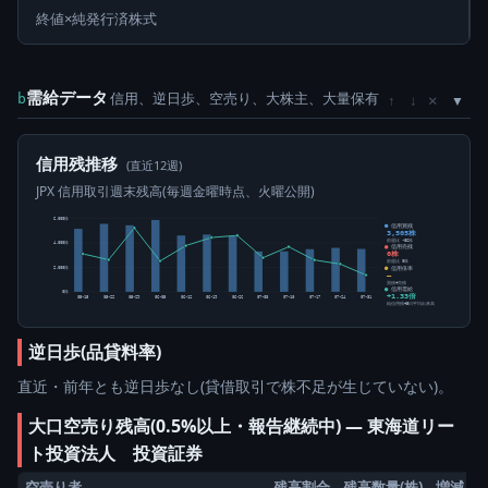
終値×純発行済株式
需給データ
信用、逆日歩、空売り、大株主、大量保有
×
b
↑
↓
信用残推移
(直近12週)
JPX 信用取引週末残高(毎週金曜時点、火曜公開)
6,000株
信用買残
3,505株
前週比 -86株
4,000株
信用売残
0株
前週比 0株
信用倍率
2,000株
―
買残÷売残
信用需給
0株
+1.33倍
05-15
05-22
05-29
06-05
06-12
06-19
06-26
07-03
07-10
07-17
07-24
07-31
純信用残÷5日平均出来高
逆日歩(品貸料率)
直近・前年とも逆日歩なし(貸借取引で株不足が生じていない)。
大口空売り残高(0.5%以上・報告継続中) ― 東海道リー
ト投資法人 投資証券
空売り者
残高割合
残高数量(株)
増減