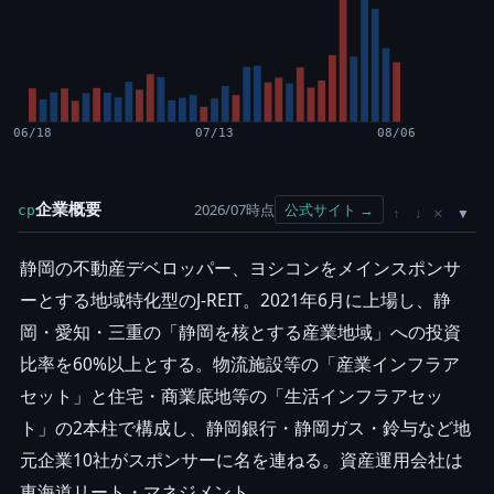
06/18
07/13
08/06
企業概要
2026/07時点
公式サイト →
cp
×
↑
↓
静岡の不動産デベロッパー、ヨシコンをメインスポンサ
ーとする地域特化型のJ-REIT。2021年6月に上場し、静
岡・愛知・三重の「静岡を核とする産業地域」への投資
比率を60%以上とする。物流施設等の「産業インフラア
セット」と住宅・商業底地等の「生活インフラアセッ
ト」の2本柱で構成し、静岡銀行・静岡ガス・鈴与など地
元企業10社がスポンサーに名を連ねる。資産運用会社は
東海道リート・マネジメント。