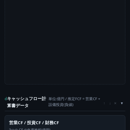
キャッシュフロー計
単位:億円 / 推定FCF = 営業CF +
d
×
↑
↓
設備投資(負値)
算書データ
営業CF / 投資CF / 財務CF
3つの CF の年度推移(億円)