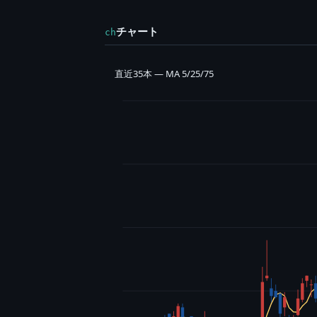
チャート
ch
直近35本 — MA 5/25/75