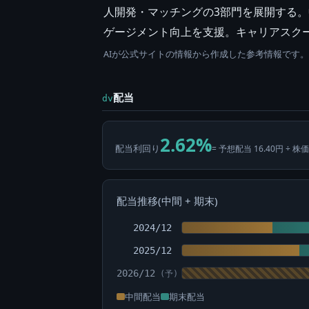
人開発・マッチングの3部門を展開する
ゲージメント向上を支援。キャリアスクー
AIが公式サイトの情報から作成した参考情報です
配当
dv
2.62%
配当利回り
= 予想配当 16.40円 ÷ 株価
配当推移(中間 + 期末)
2024/12
2025/12
2026/12
中間配当
期末配当