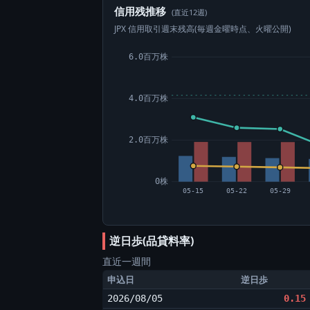
信用残推移
(直近12週)
JPX 信用取引週末残高(毎週金曜時点、火曜公開)
6.0百万株
4.0百万株
2.0百万株
0株
05-15
05-22
05-29
逆日歩(品貸料率)
直近一週間
申込日
逆日歩
2026/08/05
0.15