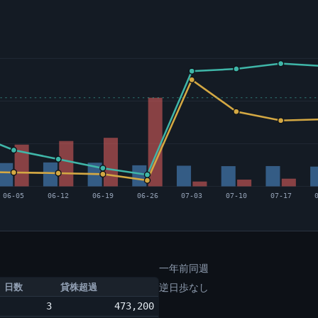
06-05
06-12
06-19
06-26
07-03
07-10
07-17
一年前同週
日数
貸株超過
逆日歩なし
3
473,200