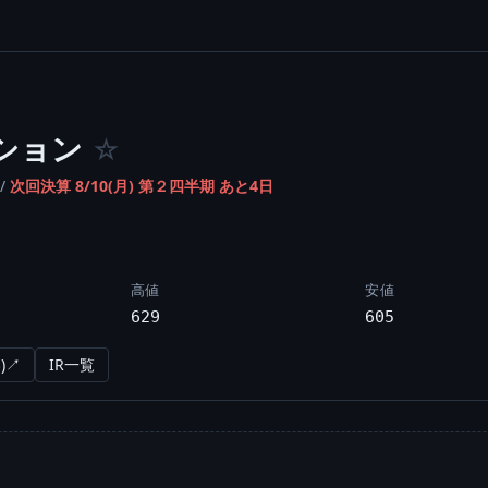
ション
☆
/
次回決算 8/10(月) 第２四半期 あと4日
高値
安値
629
605
)↗
IR一覧