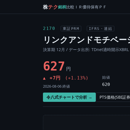
株
テク
銘柄
比較
ＩＲ
優待
保有
ＰＦ
2170
東証PRM
IFRS・連結
リンクアンドモチベー
決算期 12月 / データ出所: TDnet適時開示XBRL 
627
円
始値
+7円
(+1.13%)
▲
620
2026-08-06 終値
令八式チャートで分析 →
PTS価格(SBI証券