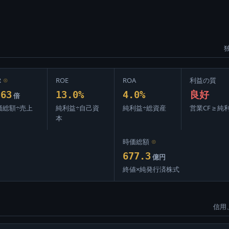
R
⊙
ROE
ROA
利益の質
.63
13.0%
4.0%
良好
倍
価総額÷売上
純利益÷自己資
純利益÷総資産
営業CF ≥ 純
本
時価総額
⊙
677.3
億円
終値×純発行済株式
信用