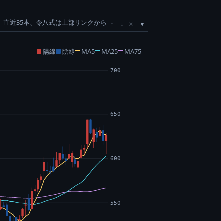
直近35本、令八式は上部リンクから
×
↑
↓
陽線
陰線
MA5
MA25
MA75
700
650
600
550