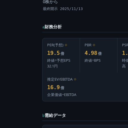
0株から
最終開示 2025/11/13
財務分析
a
PER(予想)
⊙
PBR
⊙
PS
19.5
4.98
1
倍
倍
終値÷予想EPS
終値÷BPS
時
32.1円
高
推定EV/EBITDA
⊙
16.9
倍
企業価値÷EBITDA
需給データ
b