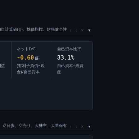
独自計算値(⊙)、株価指標、財務健全性
×
↑
↓
ネットD/E
自己資本比率
-0.60
33.1%
倍
利益
(有利子負債−現
自己資本÷総資
金)/自己資本
産
、逆日歩、空売り、大株主、大量保有
×
↑
↓