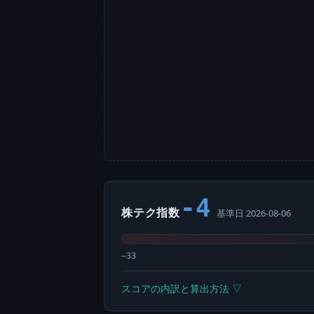
-4
株テク指数
基準日 2026-08-06
−33
スコアの内訳と算出方法 ▽