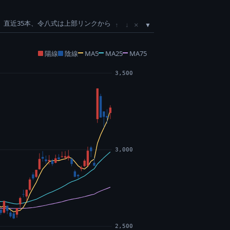
直近35本、令八式は上部リンクから
×
↑
↓
陽線
陰線
MA5
MA25
MA75
3,500
3,000
2,500