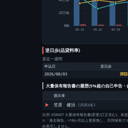
20万株
0株
05-15
05-22
05-29
逆日歩(品貸料率)
直近一週間
申込日
逆日歩
2026/08/03
満額
大量保有報告書の履歴(5%超の自己申告・
提出者
▶
笠原 健治
(共同3名)
出所: EDINET 大量保有報告書(変更/訂正含む
※「過去報告」=18か月以上更新無し。共同保有
め表示しません。