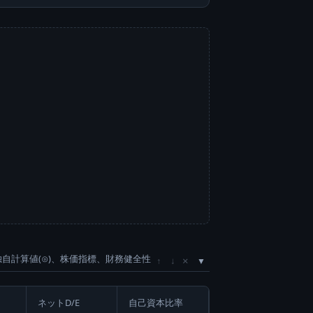
独自計算値(⊙)、株価指標、財務健全性
×
↑
↓
ネットD/E
自己資本比率