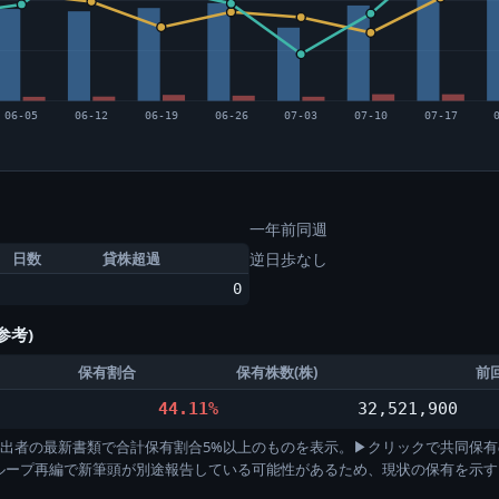
06-05
06-12
06-19
06-26
07-03
07-10
07-17
一年前同週
日数
貸株超過
逆日歩なし
0
参考)
保有割合
保有株数(株)
前
44.11%
32,521,900
)。各提出者の最新書類で合計保有割合5%以上のものを表示。▶クリックで共同保有
グループ再編で新筆頭が別途報告している可能性があるため、現状の保有を示