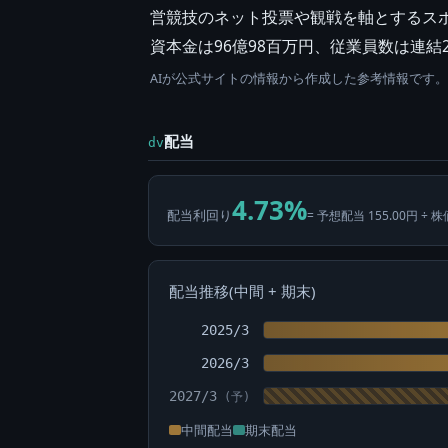
営競技のネット投票や観戦を軸とするスポ
資本金は96億98百万円、従業員数は連結2
AIが公式サイトの情報から作成した参考情報です
配当
dv
4.73%
配当利回り
= 予想配当 155.00円 ÷ 株
配当推移(中間 + 期末)
2025/3
2026/3
2027/3
中間配当
期末配当