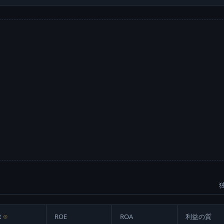
R
⊙
ROE
ROA
利益の質