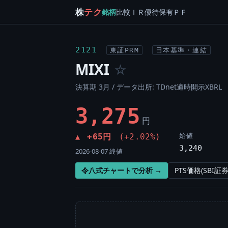
株
テク
銘柄
比較
ＩＲ
優待
保有
ＰＦ
2121
東証PRM
日本基準・連結
MIXI
☆
決算期 3月 / データ出所: TDnet適時開示XBRL
3,275
円
始値
+65円
(+2.02%)
▲
3,240
2026-08-07 終値
令八式チャートで分析 →
PTS価格(SBI証券