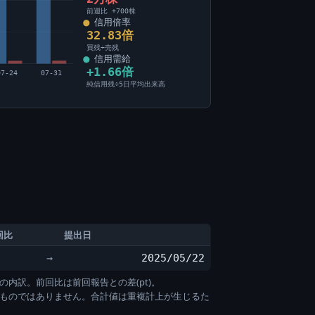
前週比 +700株
信用倍率
32.83倍
買残÷売残
信用需給
+1.66倍
07-24
07-31
純信用残÷5日平均出来高
回比
提出日
→
2025/05/22
の内訳。前回比は前回報告との差(pt)。
すものではありません。合計値は重複計上が生じるた