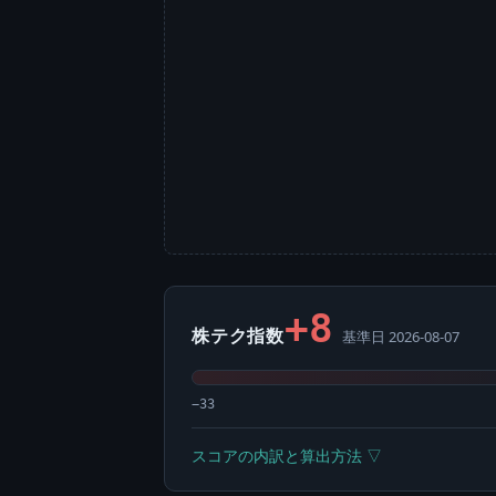
+8
株テク指数
基準日 2026-08-07
−33
スコアの内訳と算出方法 ▽