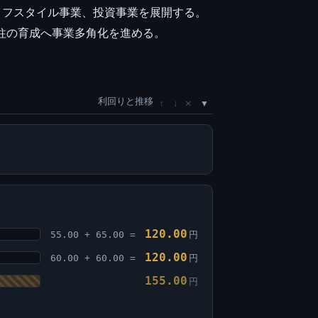
ライフスタイル事業、投資事業を展開する。
益の柱の育成へ事業多角化を進める。
利回りと推移
×
↑
↓
120.00
55.00 + 65.00 =
円
120.00
60.00 + 60.00 =
円
155.00
円