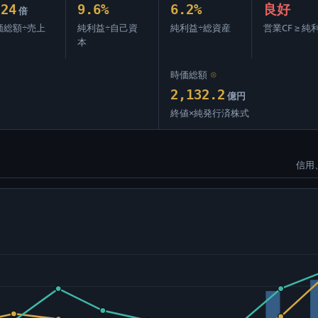
.24
9.6%
6.2%
良好
倍
価総額÷売上
純利益÷自己資
純利益÷総資産
営業CF ≥ 純
本
時価総額
⊙
2,132.2
億円
終値×純発行済株式
信用