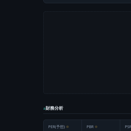
財務分析
a
PER(予想)
⊙
PBR
⊙
PS