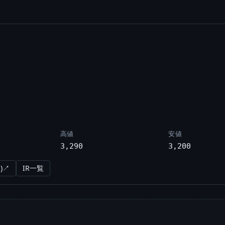
高値
安値
3,290
3,200
)↗
IR一覧