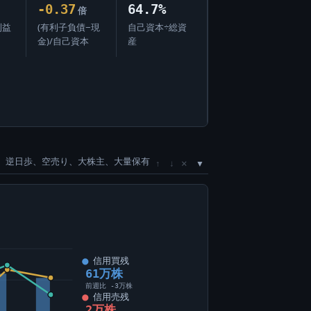
-0.37
64.7%
倍
利益
(有利子負債−現
自己資本÷総資
金)/自己資本
産
、逆日歩、空売り、大株主、大量保有
×
↑
↓
信用買残
61万株
前週比 -3万株
信用売残
2万株