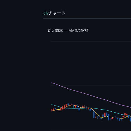
チャート
ch
直近35本 — MA 5/25/75