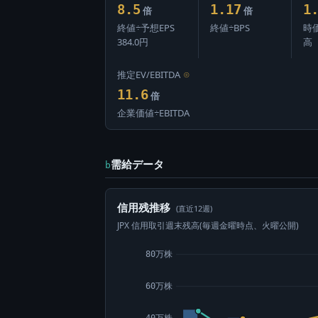
8.5
1.17
1
倍
倍
終値÷予想EPS
終値÷BPS
時
384.0円
高
推定EV/EBITDA
⊙
11.6
倍
企業価値÷EBITDA
需給データ
b
信用残推移
(直近12週)
JPX 信用取引週末残高(毎週金曜時点、火曜公開)
80万株
60万株
40万株