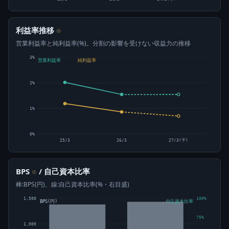
利益率推移
⊙
営業利益率と純利益率(%)。分割の影響を受けない収益力の推移
3%
営業利益率
純利益率
2%
1%
0%
25/3
26/3
27/3(予)
BPS
/ 自己資本比率
⊙
棒:BPS(円)、線:自己資本比率(%・右目盛)
1,500
100%
BPS(円)
自己資本比率
75%
1,000