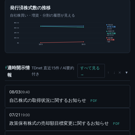
発行済株式数の推移
自社株買い・増資・分割の履歴が見える
80百万株
発行済
67百万株
60百万株
株式総数
純発行済
62百万株
40百万株
総数-自己株
自己株
20百万株
5百万株
7.32%
0株
25/3
26/3
適時開示情
TDnet 直近15件 / AI要約
すべて見る
f
×
↑
↓
付き
→
報
08/03
09:40
自己株式の取得状況に関するお知らせ
PDF
07/21
19:00
政策保有株式の売却額目標変更に関するお知らせ
PDF