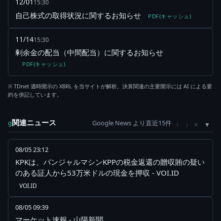
12/01
15:30
自己株式の取得状況に関するお知らせ
PDF(キャッシュ)
11/14
15:30
剰余金の配当（中間配当）に関するお知らせ
PDF(キャッシュ)
※ TDnet 適時開示の XBRL を当サイトが解析。決算関連の主要開示には AI による要
約を併記しています。
関連ニュース
Google News より直近15件
×
g
↑
↓
08/05 23:12
KPKは、バンジャルマシンKPPの税金返還の贈収賄の疑い
のある証人から53万米ドルの現金を押収 - VOI.ID
VOI.ID
08/05 09:39
マーケット速報 - 山陽新聞