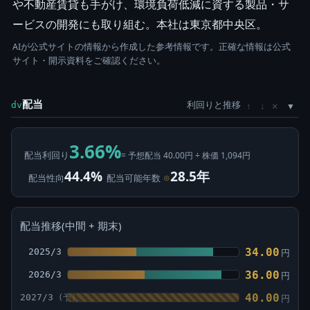
や不動産賃貸も手がけ、環境負荷低減に資する製品・サ
ービスの開発にも取り組む。本社は東京都中央区。
AIが公式サイトの情報から作成した参考情報です。正確な情報は公式
サイト・開示資料をご確認ください。
配当
利回りと推移
×
dv
↑
↓
3.66%
配当利回り
= 予想配当 40.00円 ÷ 株価 1,094円
44.4%
28.5年
配当性向
配当可能年数
⊙
配当推移(中間 + 期末)
34.00
2025/3
円
36.00
2026/3
円
40.00
2027/3
円