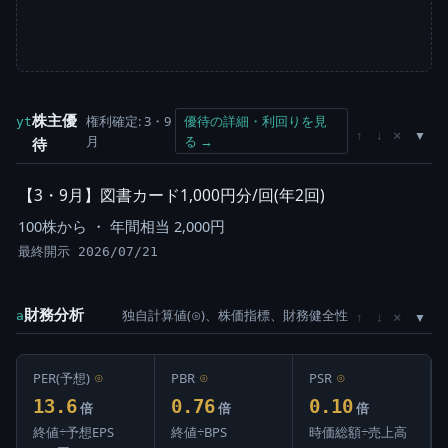
株主優
権利確定: 3・9
優待の詳細・利回りを見
yt
×
↑
↓
月
る →
待
【3・9月】図書カード1,000円分/回(年2回)
100株から ・ 年間相当 2,000円
最終開示 2026/07/21
財務分析
独自計算値(⊙)、株価指標、財務健全性
×
a
↑
↓
PER(予想)
⊙
PBR
⊙
PSR
⊙
13.6
0.76
0.10
倍
倍
倍
終値÷予想EPS
終値÷BPS
時価総額÷売上高