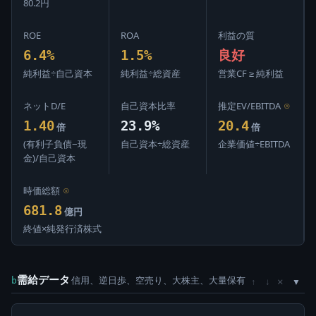
80.2円
ROE
ROA
利益の質
6.4%
1.5%
良好
純利益÷自己資本
純利益÷総資産
営業CF ≥ 純利益
ネットD/E
自己資本比率
推定EV/EBITDA
⊙
1.40
23.9%
20.4
倍
倍
(有利子負債−現
自己資本÷総資産
企業価値÷EBITDA
金)/自己資本
時価総額
⊙
681.8
億円
終値×純発行済株式
需給データ
信用、逆日歩、空売り、大株主、大量保有
×
b
↑
↓