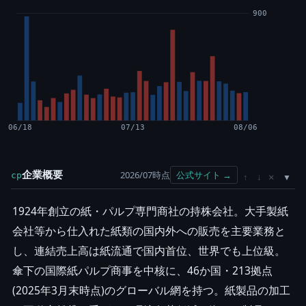
900
06/18
07/13
08/06
企業概要
2026/07時点
公式サイト →
cp
×
↑
↓
1924年創立の紙・パルプ専門商社の持株会社。大手製紙
会社等から仕入れた紙類の国内外への販売を主要業務と
し、連結売上高は紙流通で国内首位、世界でも上位級。
傘下の国際紙パルプ商事を中核に、46か国・213拠点
(2025年3月末時点)のグローバル網を持つ。紙製品の加工