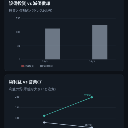
設備投資 vs 減価償却
投資と償却のバランス(億円)
150
100
50
0
25/3
26/3
設備投資
減価償却
純利益 vs 営業CF
利益の質(乖離が大きいと注意)
営業CF
200
150
100
純利益