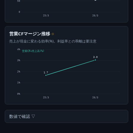
50
0
25/3
26/3
営業CFマージン推移
⊙
売上が現金に変わる効率(%)。利益率との乖離は要注意
4%
営業CF÷売上高(%)
3.0
3%
2%
1.7
1%
0%
25/3
26/3
数値で確認 ▽