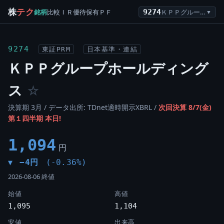
株
テク
銘柄
比較
ＩＲ
優待
保有
ＰＦ
9274
ＫＰＰグループホールディングス
▼
9274
東証PRM
日本基準・連結
ＫＰＰグループホールディング
ス
☆
決算期 3月 / データ出所: TDnet適時開示XBRL /
次回決算 8/7(金)
第１四半期 本日!
1,094
円
−4円
(-0.36%)
▼
2026-08-06 終値
始値
高値
1,095
1,104
安値
出来高