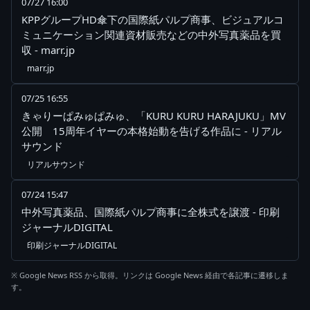
07/27 16:00
KPPグループHD傘下の国際紙パルプ商事、ビジュアルコ
ミュニケーション関連資材販売などの中外写真薬品を買
収 - marr.jp
marr.jp
07/25 16:55
きゃりーぱみゅぱみゅ、「KURU KURU HARAJUKU」MV
公開 15周年イヤーの本格始動を告げる作品に - リアル
サウンド
リアルサウンド
07/24 15:47
中外写真薬品、国際紙パルプ商事に全株式を譲渡 - 印刷
ジャーナルDIGITAL
印刷ジャーナルDIGITAL
※ Google News RSS から取得。リンクは Google News 経由で各記事に遷移しま
す。