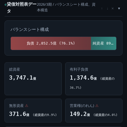
貸借対照表デー
2026/3期 / バランスシート構成、資
e
×
↑
↓
本構造
タ
バランスシート構成
負債 2,852.5億 (76.1%)
純資産 894.6億 (23.9%)
総資産
有利子負債
3,747.1
1,374.6
億
億
(総資産の
36.7%)
無形資産
⚠
営業権(のれん)
⚠
371.6
149.2
億
(総資産の9.9%)
億
(総資産の4.0%)