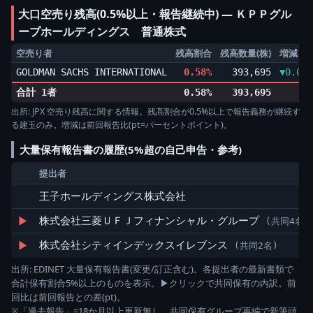
大口空売り残高(0.5%以上・報告継続中) ― ＫＰＰグル
ープホールディングス 普通株式
空売り者
残高割合
残高数量(株)
増減
GOLDMAN SACHS INTERNATIONAL
0.58%
393,695
▼0.08p
合計 1者
0.58%
393,695
出所: JPX 空売り残高に関する情報。残高割合が0.5%以上で報告義務が継続す
る建玉のみ。増減は前回報告比(pt=パーセントポイント)。
大量保有報告書の履歴(5%超の自己申告・参考)
提出者
王子ホールディングス株式会社
▶
株式会社三菱ＵＦＪフィナンシャル・グループ
(共同4名)
▶
株式会社シティインデックスイレブンス
(共同2名)
出所: EDINET 大量保有報告書(変更/訂正含む)。各提出者の最新書類で
合計保有割合5%以上のものを表示。▶クリックで共同保有の内訳。前
回比は前回報告との差(pt)。
※「過去報告」=18か月以上更新無し。共同保有グループ再編で新筆頭