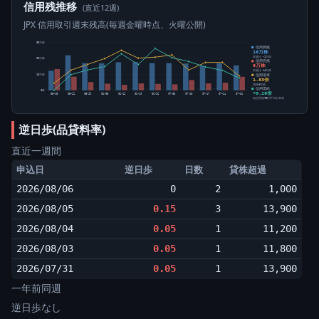
信用残推移
(直近12週)
JPX 信用取引週末残高(毎週金曜時点、火曜公開)
30万株
信用買残
16万株
前週比 -1万株
20万株
信用売残
9万株
前週比 +4万株
信用倍率
10万株
1.83倍
買残÷売残
信用需給
0株
+0.26倍
05-15
05-22
05-29
06-05
06-12
06-19
06-26
07-03
07-10
07-17
07-24
07-31
純信用残÷5日平均出来高
逆日歩(品貸料率)
直近一週間
申込日
逆日歩
日数
貸株超過
2026/08/06
0
2
1,000
2026/08/05
0.15
3
13,900
2026/08/04
0.05
1
11,200
2026/08/03
0.05
1
11,800
2026/07/31
0.05
1
13,900
一年前同週
逆日歩なし