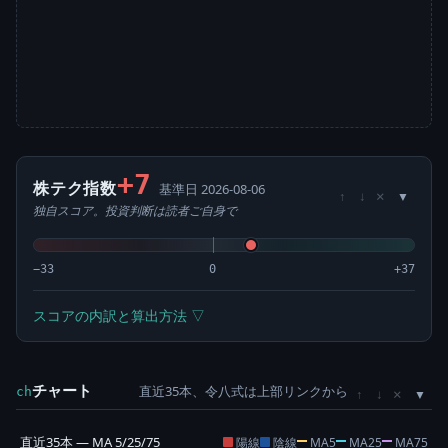
+7
株テク指数
基準日 2026-08-06
×
↑
↓
独自スコア。投資判断は読者ご自身で
−33
0
+37
スコアの内訳と算出方法 ▽
チャート
直近35本、令八式は上部リンクから
×
ch
↑
↓
直近35本 — MA 5/25/75
陽線
陰線
MA5
MA25
MA75