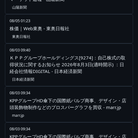
山陽新聞
08/05 01:23
株価｜Web東奥 - 東奥日報社
東奥日報社
08/03 09:40
ＫＰＰグループホールディングス[9274]：自己株式の取
得状況に関するお知らせ 2026年8月3日(適時開示) ：日
経会社情報DIGITAL - 日本経済新聞
日本経済新聞
08/03 09:34
KPPグループHD傘下の国際紙パルプ商事、デザイン・店
頭装飾物制作などのプロスパーグラフを買収 - marr.jp
marr.jp
08/03 09:34
KPPグループHD傘下の国際紙パルプ商事、デザイン・店