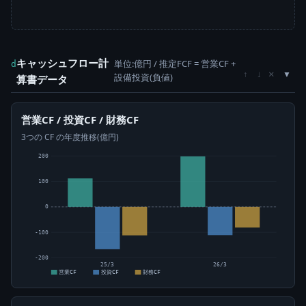
キャッシュフロー計
単位:億円 / 推定FCF = 営業CF +
d
×
↑
↓
設備投資(負値)
算書データ
営業CF / 投資CF / 財務CF
3つの CF の年度推移(億円)
200
100
0
-100
-200
25/3
26/3
営業CF
投資CF
財務CF