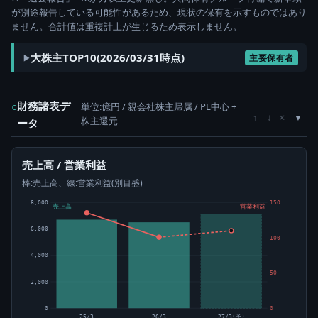
が別途報告している可能性があるため、現状の保有を示すものではあり
ません。合計値は重複計上が生じるため表示しません。
大株主TOP10(2026/03/31時点)
主要保有者
財務諸表デ
単位:億円 / 親会社株主帰属 / PL中心 +
c
×
↑
↓
株主還元
ータ
売上高 / 営業利益
棒:売上高、線:営業利益(別目盛)
8,000
150
売上高
営業利益
6,000
100
4,000
50
2,000
0
0
25/3
26/3
27/3(予)