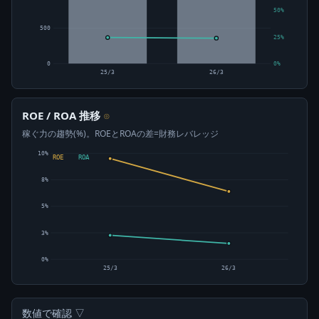
50%
500
25%
0
0%
25/3
26/3
ROE / ROA 推移
⊙
稼ぐ力の趨勢(%)。ROEとROAの差=財務レバレッジ
10%
ROE
ROA
8%
5%
3%
0%
25/3
26/3
数値で確認 ▽