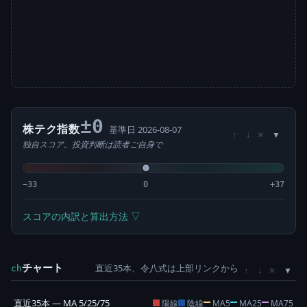
±0
株テク指数
基準日 2026-08-07
×
↑
↓
独自スコア。投資判断は読者ご自身で
−33
0
+37
スコアの内訳と算出方法 ▽
チャート
直近35本、令八式は上部リンクから
×
ch
↑
↓
直近35本 — MA 5/25/75
陽線
陰線
MA5
MA25
MA75