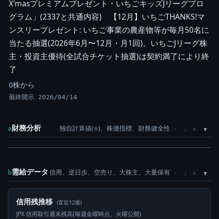
X'masプレミアムプレゼント・いちごキッズJリーグプロ
グラム」(2337と共通内容) 【12月】いちごTHANKS!マ
ンスリープレゼント: いちご事業の農産物等が毎月50名に
当たる抽選(2026年6月〜12月・月1回)。いちごJリーグ株
主・投資主優待(全試合チケット抽選)は契約満了により終
了
0株から
最終開示 2026/04/14
財務分析
独自計算値(⊙)、株価指標、財務健全性
×
a
↑
↓
需給データ
信用、逆日歩、空売り、大株主、大量保有
×
b
↑
↓
信用残推移
(直近12週)
JPX 信用取引週末残高(毎週金曜時点、火曜公開)