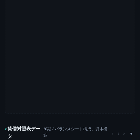
貸借対照表デー
/0期 / バランスシート構成、資本構
e
×
↑
↓
造
タ