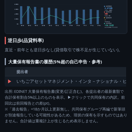
8,000株
信用買残
5,670株
6,000株
前週比 -345株
信用売残
0株
4,000株
前週比 0株
信用倍率
2,000株
―
買残÷売残
信用需給
0株
+29.53倍
05-15
05-22
05-29
06-05
06-12
06-19
06-26
07-03
07-10
07-17
07-24
07-31
純信用残÷5日平均出来高
逆日歩(品貸料率)
直近・前年とも逆日歩なし(貸借取引で株不足が生じていない)。
大量保有報告書の履歴(5%超の自己申告・参考)
提出者
▶
いちごアセットマネジメント・インタ－ナショナル・ピ
出所: EDINET 大量保有報告書(変更/訂正含む)。各提出者の最新書類で
合計保有割合5%以上のものを表示。▶クリックで共同保有の内訳。前
回比は前回報告との差(pt)。
※「過去報告」=18か月以上更新無し。共同保有グループ再編で新筆頭
が別途報告している可能性があるため、現状の保有を示すものではあり
ません。合計値は重複計上が生じるため表示しません。