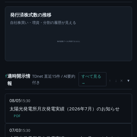
発行済株式数の推移
自社株買い・増資・分割の履歴が見える
株式総数データが取得できません
適時開示情
TDnet 直近15件 / AI要約
すべて見る
f
×
↑
↓
付き
→
報
08/05
15:30
太陽光発電所月次発電実績（2026年7月）のお知らせ
PDF
07/03
15:30