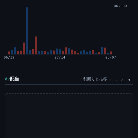
40,000
06/19
07/14
08/07
配当
利回りと推移
×
dv
↑
↓