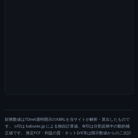
財務数値はTDnet適時開示のXBRLを当サイトが解析・算出したもので
す。 ⊙印は kabutec.jp による独自計算値、⚙印は分割反映中の動的補
正値です。 推定FCF・利益の質・ネットD/E等は開示数値からの二次計