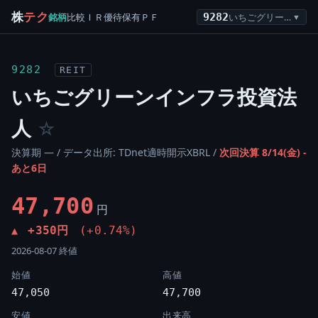
株
テク
銘柄
比較
ＩＲ
優待
保有
ＰＦ
9282
いちごグリーンインフラ投資法人
▼
9282
REIT
いちごグリーンインフラ投資法
人
☆
決算期 — / データ出所: TDnet適時開示XBRL /
次回決算 8/14(金) -
あと6日
47,700
円
+350円
(+0.74%)
▲
2026-08-07 終値
始値
高値
47,050
47,700
安値
出来高