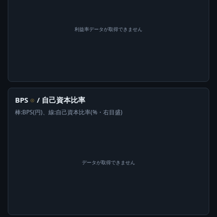
利益率データが取得できません
BPS
/ 自己資本比率
⊙
棒:BPS(円)、線:自己資本比率(%・右目盛)
データが取得できません