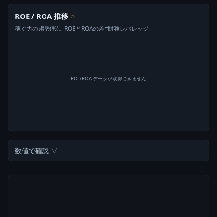
ROE / ROA 推移
⊙
稼ぐ力の趨勢(%)。ROEとROAの差=財務レバレッジ
ROE/ROA データが取得できません
数値で確認 ▽