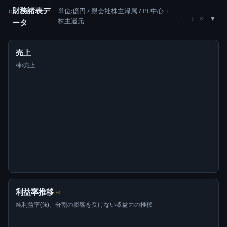
財務諸表デ
単位:億円 / 親会社株主帰属 / PL中心 +
c
×
↑
↓
株主還元
ータ
売上
棒:売上
利益率推移
⊙
純利益率(%)。分割の影響を受けない収益力の推移