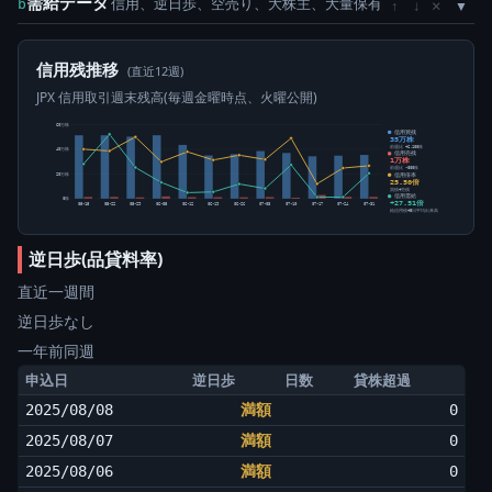
需給データ
信用、逆日歩、空売り、大株主、大量保有
×
b
↑
↓
信用残推移
(直近12週)
JPX 信用取引週末残高(毎週金曜時点、火曜公開)
60万株
信用買残
35万株
前週比 +6,100株
40万株
信用売残
1万株
前週比 -800株
信用倍率
20万株
25.50倍
買残÷売残
信用需給
0株
+27.51倍
05-15
05-22
05-29
06-05
06-12
06-19
06-26
07-03
07-10
07-17
07-24
07-31
純信用残÷5日平均出来高
逆日歩(品貸料率)
直近一週間
逆日歩なし
一年前同週
申込日
逆日歩
日数
貸株超過
2025/08/08
満額
0
2025/08/07
満額
0
2025/08/06
満額
0