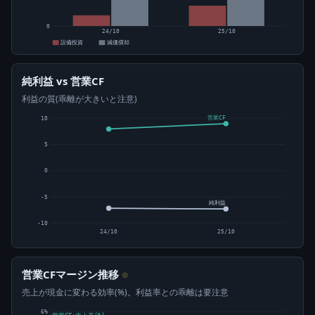
0
24/10
25/10
設備投資
減価償却
純利益 vs 営業CF
利益の質(乖離が大きいと注意)
営業CF
10
5
0
-5
純利益
-10
24/10
25/10
営業CFマージン推移
⊙
売上が現金に変わる効率(%)。利益率との乖離は要注意
6%