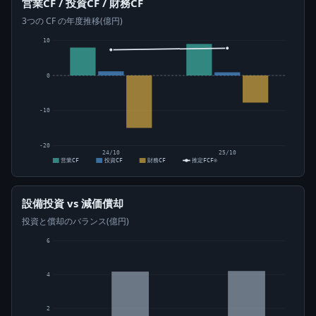
営業CF / 投資CF / 財務CF
3つの CF の年度推移(億円)
10
0
-10
-20
24/10
25/10
営業CF
投資CF
財務CF
推定FCF⊙
設備投資 vs 減価償却
投資と償却のバランス(億円)
6
4
2