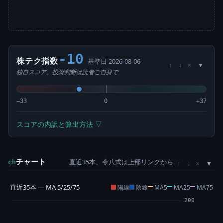
-10
株テク指数
基準日 2026-08-06
×
↑
↓
独自スコア。投資判断は読者ご自身で
−33
0
+37
スコアの内訳と算出方法 ▽
チャート
直近35本、令八式は上部リンクから
×
ch
↑
↓
直近35本 — MA 5/25/75
陽線
陰線
MA5
MA25
MA75
200