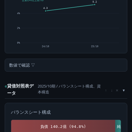
営業CF÷売上高(%)
5.2
4.3
4%
2%
0%
24/10
25/10
数値で確認 ▽
貸借対照表デ
2025/10期 / バランスシート構成、資
e
×
↑
↓
本構造
ータ
バランスシート構成
負債 140.2億 (94.8%)
純資産 7.7億 (5.2%)