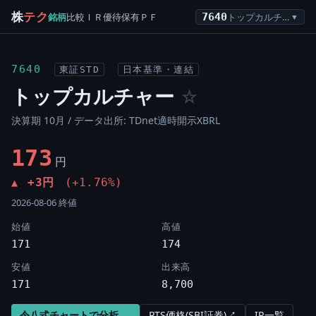
株
テク
銘柄
比較
ＩＲ
優待
保有
ＰＦ
7640
トップカルチャー
▼
7640
東証STD
日本基準・連結
トップカルチャー
☆
決算期 10月 / データ出所: TDnet適時開示XBRL
173
円
+3円
(+1.76%)
▲
2026-08-06 終値
始値
高値
171
174
安値
出来高
171
8,700
令八式チャートで分析 →
PTS価格(SBI証券)↗
IR一覧