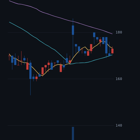
180
160
140