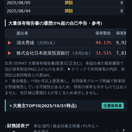
2025/08/05
満額
0
2025/08/04
満額
0
大量保有報告書の履歴(5%超の自己申告・参考)
提出者
保有割合
保有株数(
▶
清水秀雄
44.13%
9,924,
(共同5名)
▶
株式会社日本政策投資銀行
32.51%
7,811,
(共同2名)
出所: EDINET 大量保有報告書(変更/訂正含む)。各提出者の最新書類で
合計保有割合5%以上のものを表示。▶クリックで共同保有の内訳。前
回比は前回報告との差(pt)。
※「過去報告」=18か月以上更新無し。共同保有グループ再編で新筆頭
が別途報告している可能性があるため、現状の保有を示すものではあり
ません。合計値は重複計上が生じるため表示しません。
大株主TOP10(2025/10/31時点)
主要保有者
財務諸表デ
単位:億円 / 親会社株主帰属 / PL中心 +
c
×
↑
↓
株主還元