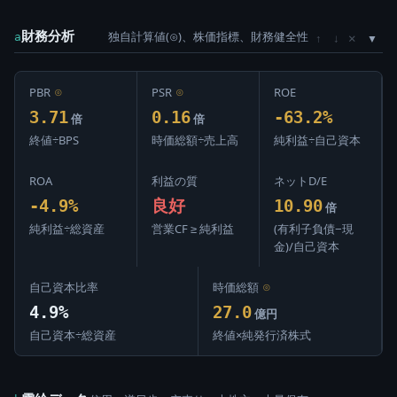
財務分析
独自計算値(⊙)、株価指標、財務健全性
×
a
↑
↓
PBR
⊙
PSR
⊙
ROE
3.71
0.16
-63.2%
倍
倍
終値÷BPS
時価総額÷売上高
純利益÷自己資本
ROA
利益の質
ネットD/E
-4.9%
良好
10.90
倍
純利益÷総資産
営業CF ≥ 純利益
(有利子負債−現
金)/自己資本
自己資本比率
時価総額
⊙
4.9%
27.0
億円
自己資本÷総資産
終値×純発行済株式