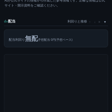
AIが公式サイトの情報から作成した参考情報です。正確な情報は公式
サイト・開示資料をご確認ください。
配当
利回りと推移
×
dv
↑
↓
無配
配当利回り
予想配当 0円(予想ベース)