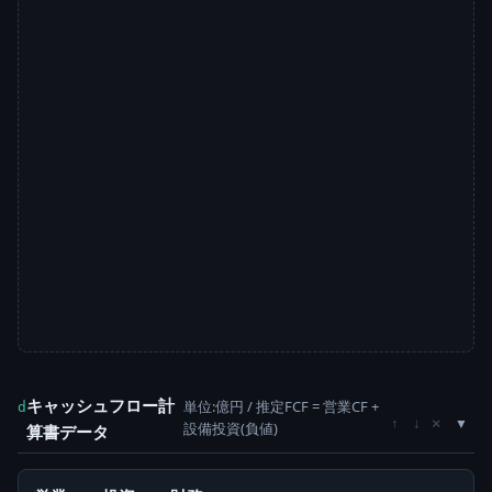
キャッシュフロー計
単位:億円 / 推定FCF = 営業CF +
d
×
↑
↓
設備投資(負値)
算書データ