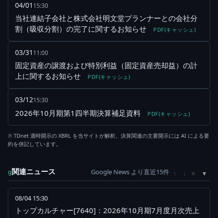
04/01
15:30
当社連結子会社と株式会社明文堂プランナーとの会社分
割（吸収分割）の完了に関するお知らせ
PDF(キャッシュ)
03/31
11:00
固定資産の譲渡および特別利益（固定資産売却益）の計
上に関するお知らせ
PDF(キャッシュ)
03/12
15:30
2026年10月期第1四半期決算補足資料
PDF(キャッシュ)
※ TDnet 適時開示の XBRL を当サイトが解析。決算関連の主要開示には AI による要
約を併記しています。
関連ニュース
Google News より直近15件
×
g
↑
↓
08/04 15:30
トップカルチャー[7640]：2026年10月期7月度月次売上