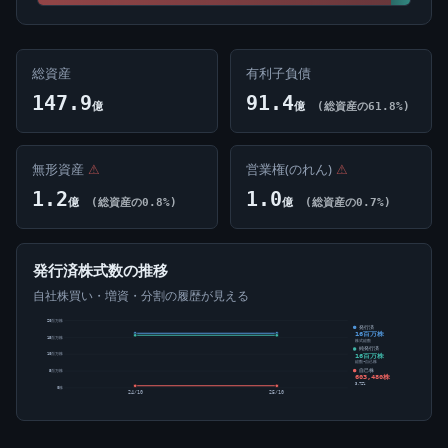
総資産
有利子負債
147.9
91.4
億
億
(総資産の61.8%)
無形資産
⚠
営業権(のれん)
⚠
1.2
1.0
億
(総資産の0.8%)
億
(総資産の0.7%)
発行済株式数の推移
自社株買い・増資・分割の履歴が見える
20百万株
発行済
16百万株
15百万株
株式総数
純発行済
16百万株
10百万株
総数-自己株
自己株
5百万株
603,480株
3.72%
0株
24/10
25/10