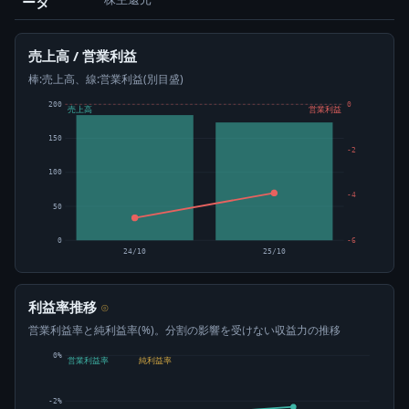
ータ
売上高 / 営業利益
棒:売上高、線:営業利益(別目盛)
200
0
売上高
営業利益
150
-2
100
-4
50
0
-6
24/10
25/10
利益率推移
⊙
営業利益率と純利益率(%)。分割の影響を受けない収益力の推移
0%
営業利益率
純利益率
-2%