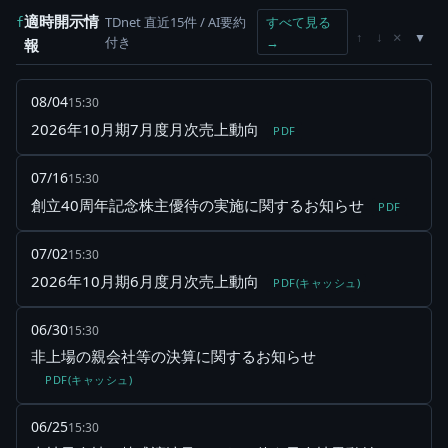
適時開示情
TDnet 直近15件 / AI要約
すべて見る
f
×
↑
↓
付き
→
報
08/04
15:30
2026年10月期7月度月次売上動向
PDF
07/16
15:30
創立40周年記念株主優待の実施に関するお知らせ
PDF
07/02
15:30
2026年10月期6月度月次売上動向
PDF(キャッシュ)
06/30
15:30
非上場の親会社等の決算に関するお知らせ
PDF(キャッシュ)
06/25
15:30