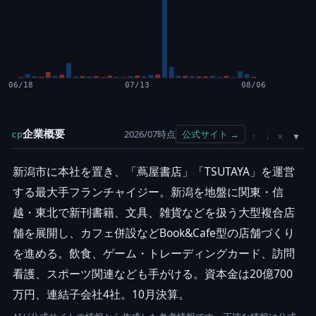
06/18
07/13
08/06
企業概要
2026/07時点
公式サイト →
cp
×
↑
↓
新潟市に本社を置き、「蔦屋書店」「TSUTAYA」を運営
する最大手フランチャイジー。新潟を地盤に関東・信
越・東北で新刊書籍、文具、雑貨などを扱う大型複合店
舗を展開し、カフェ併設などBook&Cafe型の店舗づくり
を進める。飲食、ゲーム・トレーディングカード、訪問
看護、スポーツ関連なども手がける。資本金は20億700
万円、連結子会社4社。10月決算。