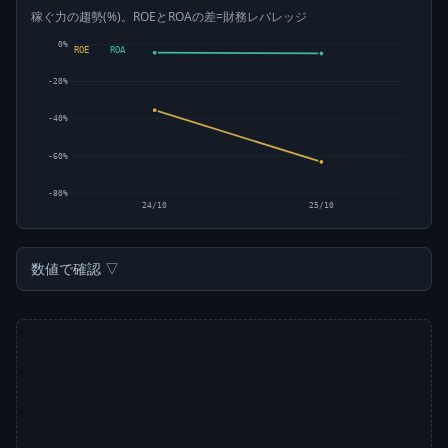
稼ぐ力の趨勢(%)。ROEとROAの差=財務レバレッジ
0%
ROE
ROA
-20%
-40%
-60%
-80%
24/10
25/10
数値で確認 ▽