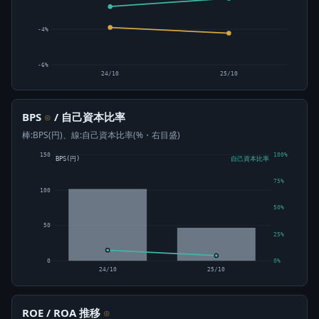
-4%
-6%
24/10
25/10
BPS
/ 自己資本比率
⊙
棒:BPS(円)、線:自己資本比率(%・右目盛)
150
100%
BPS(円)
自己資本比率
75%
100
50%
50
25%
0
0%
24/10
25/10
ROE / ROA 推移
⊙