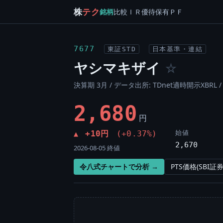
株
テク
銘柄
比較
ＩＲ
優待
保有
ＰＦ
7677
東証STD
日本基準・連結
ヤシマキザイ
☆
決算期 3月 / データ出所: TDnet適時開示XBRL 
2,680
円
始値
+10円
(+0.37%)
▲
2,670
2026-08-05 終値
令八式チャートで分析 →
PTS価格(SBI証券