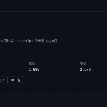
/
次回決算 8/14(金) 第１四半期 あと8日
高値
安値
2,680
2,670
)↗
IR一覧