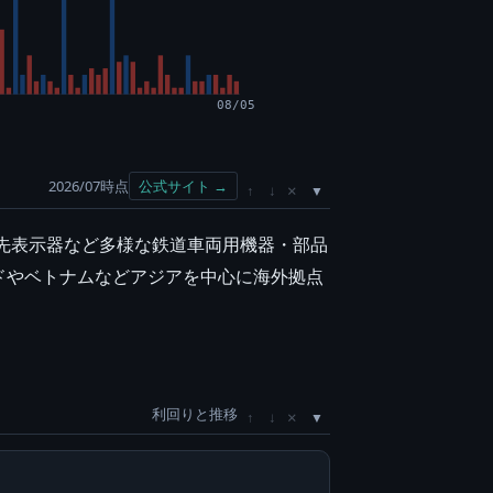
08/05
2026/07時点
公式サイト →
×
↑
↓
行先表示器など多様な鉄道車両用機器・部品
ドやベトナムなどアジアを中心に海外拠点
利回りと推移
×
↑
↓