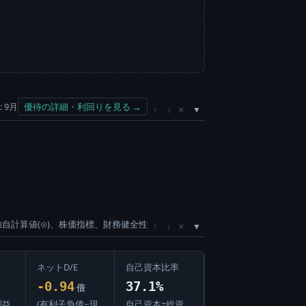
 9月
優待の詳細・利回りを見る →
×
↑
↓
独自計算値(⊙)、株価指標、財務健全性
×
↑
↓
ネットD/E
自己資本比率
-0.94
37.1%
倍
利益
(有利子負債−現
自己資本÷総資