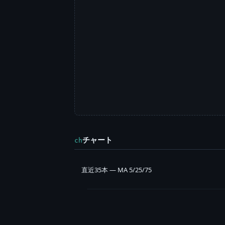
チャート
ch
直近35本 — MA 5/25/75