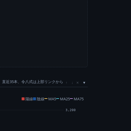
直近35本、令八式は上部リンクから
×
↑
↓
陽線
陰線
MA5
MA25
MA75
3,200