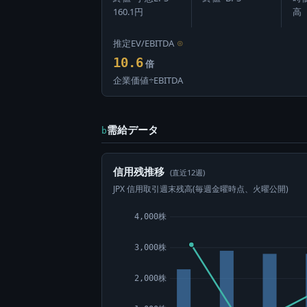
160.1円
高
推定EV/EBITDA
⊙
10.6
倍
企業価値÷EBITDA
需給データ
b
信用残推移
(直近12週)
JPX 信用取引週末残高(毎週金曜時点、火曜公開)
4,000株
3,000株
2,000株