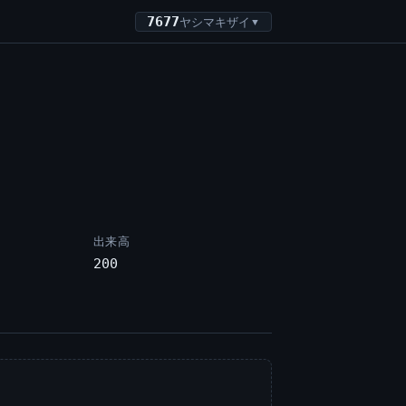
7677
ヤシマキザイ
▼
出来高
200