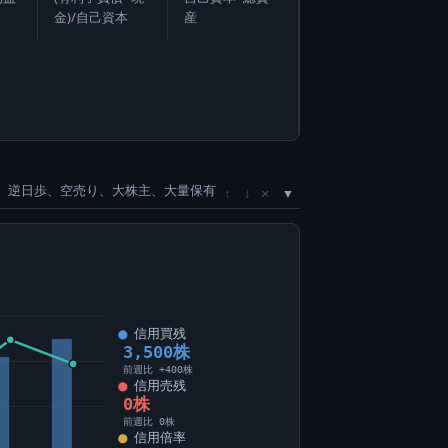
金)/自己資本
産
、逆日歩、空売り、大株主、大量保有
×
↑
↓
信用買残
3,500株
前週比 +400株
信用売残
0株
前週比 0株
信用倍率