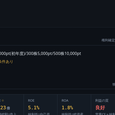
権利確定:
初年度)/300株5,000pt/500株10,000pt
条件あり
R
⊙
ROE
ROA
利益の質
.23
5.1%
1.8%
良好
倍
価総額÷売上
純利益÷自己資
純利益÷総資産
営業CF ≥ 純