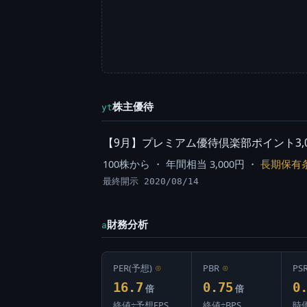
株主優待
yt
【9月】プレミアム優待倶楽部ポイント3,000pt(
100株から ・ 年間相当 3,000円 ・
長期保有
最終開示 2020/08/14
財務分析
a
PER(予想)
⊙
PBR
⊙
PS
16.7
0.75
0
倍
倍
終値÷予想EPS
終値÷BPS
時