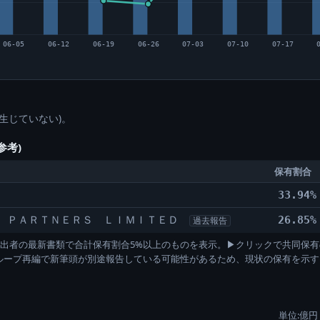
06-05
06-12
06-19
06-26
07-03
07-10
07-17
生じていない)。
参考)
保有割合
33.94%
 ＰＡＲＴＮＥＲＳ ＬＩＭＩＴＥＤ
26.85%
過去報告
)。各提出者の最新書類で合計保有割合5%以上のものを表示。▶クリックで共同保有
グループ再編で新筆頭が別途報告している可能性があるため、現状の保有を示
単位:億円 