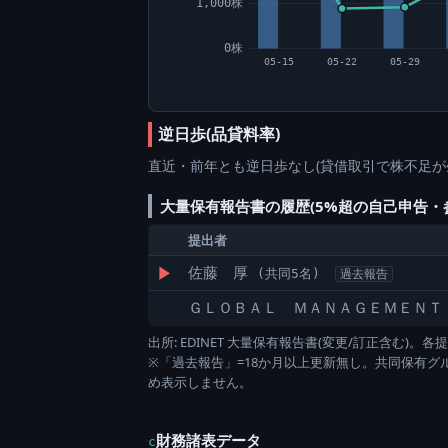
1,000株
0株
05-15
05-22
05-29
逆日歩(品貸料率)
直近・前年とも逆日歩なし(貸借取引で株不足が
大量保有報告書の履歴(5%超の自己申告・
提出者
▶
佐藤 厚
(共同5名)
過去報告
ＧＬＯＢＡＬ ＭＡＮＡＧＥＭＥＮＴ
出所: EDINET 大量保有報告書(変更/訂正含む
※「過去報告」=18か月以上更新無し。共同保有
め表示しません。
財務諸表データ
c