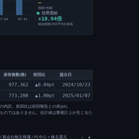
―
買残÷売残
信用需給
+10.94倍
07-24
07-31
純信用残÷5日平均出来高
保有株数(株)
前回比
提出日
977,362
▲0.04pt
2024/10/23
773,200
▲1.00pt
2025/01/07
の内訳。前回比は前回報告との差(pt)。
すものではありません。合計値は重複計上が生じるた
/ 親会社株主帰属 / PL中心 + 株主還元
×
↑
↓