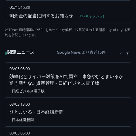
05/15
15:30
剰余金の配当に関するお知らせ
PDF(キャッシュ)
※ TDnet 適時開示の XBRL を当サイトが解析。決算関連の主要開示には AI による要
約を併記しています。
関連ニュース
Google News より直近15件
×
g
↑
↓
08/05 05:00
効率化とサイバー対策をAIで両立、東急やひとまいるが
狙う新たなIT資産管理 - 日経ビジネス電子版
日経ビジネス電子版
08/03 13:00
ひとまいる - 日本経済新聞
日本経済新聞
08/03 05:00