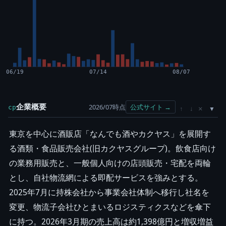
06/19
07/14
08/07
企業概要
2026/07時点
公式サイト →
cp
×
↑
↓
東京を中心に酒販店「なんでも酒やカクヤス」を展開す
る酒類・食品販売会社(旧カクヤスグループ)。飲食店向け
の業務用販売と、一般個人向けの店頭販売・宅配を両輪
とし、自社物流網による即配サービスを強みとする。
2025年7月に持株会社から事業会社体制へ移行し社名を
変更、物流子会社ひとまいるロジスティクスなどを傘下
に持つ。2026年3月期の売上高は約1,398億円と増収増益