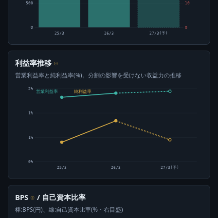
500
10
0
0
25/3
26/3
27/3(予)
利益率推移
⊙
営業利益率と純利益率(%)。分割の影響を受けない収益力の推移
2%
営業利益率
純利益率
1%
1%
0%
25/3
26/3
27/3(予)
BPS
/ 自己資本比率
⊙
棒:BPS(円)、線:自己資本比率(%・右目盛)