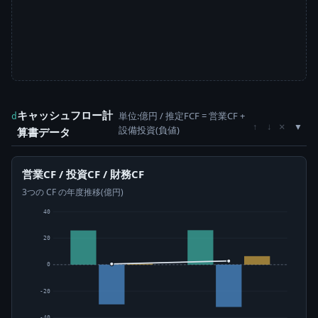
キャッシュフロー計
単位:億円 / 推定FCF = 営業CF +
d
×
↑
↓
設備投資(負値)
算書データ
営業CF / 投資CF / 財務CF
3つの CF の年度推移(億円)
40
20
0
-20
-40