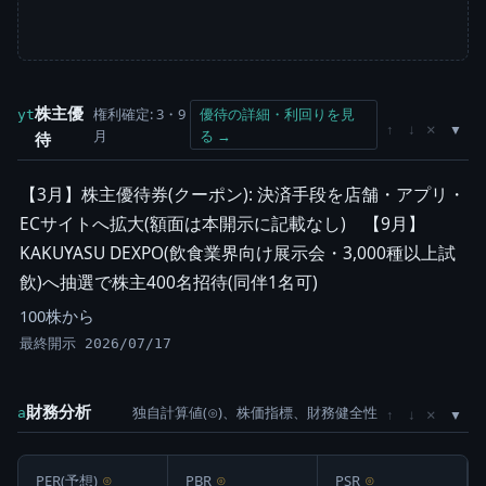
株主優
権利確定: 3・9
優待の詳細・利回りを見
yt
×
↑
↓
月
る →
待
【3月】株主優待券(クーポン): 決済手段を店舗・アプリ・
ECサイトへ拡大(額面は本開示に記載なし) 【9月】
KAKUYASU DEXPO(飲食業界向け展示会・3,000種以上試
飲)へ抽選で株主400名招待(同伴1名可)
100株から
最終開示 2026/07/17
財務分析
独自計算値(⊙)、株価指標、財務健全性
×
a
↑
↓
PER(予想)
⊙
PBR
⊙
PSR
⊙