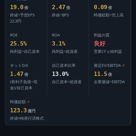
19.0
2.47
0.09
倍
倍
倍
終値÷予想EPS
終値÷BPS
時価総額÷売上高
22.3円
ROE
ROA
利益の質
25.5%
3.1%
良好
純利益÷自己資本
純利益÷総資産
営業CF ≥ 純利益
ネットD/E
自己資本比率
推定EV/EBITDA
⊙
1.47
13.0%
11.5
倍
倍
(有利子負債−現
自己資本÷総資産
企業価値÷EBITDA
金)/自己資本
時価総額
⊙
123.3
億円
終値×純発行済株式