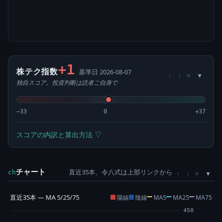
+1
株テク指数
基準日 2026-08-07
×
↑
↓
独自スコア。投資判断は読者ご自身で
−33
0
+37
スコアの内訳と算出方法 ▽
チャート
直近35本、令八式は上部リンクから
×
ch
↑
↓
直近35本 — MA 5/25/75
陽線
陰線
MA5
MA25
MA75
450