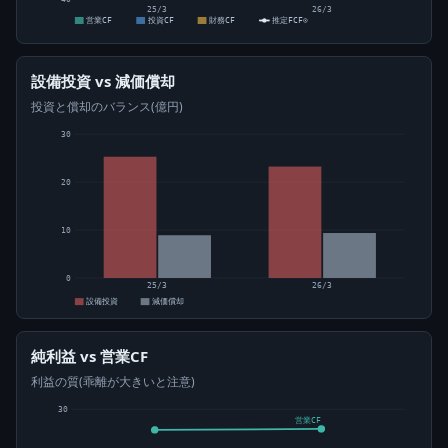
25/3
26/3
営業CF
投資CF
財務CF
推定FCF⊙
設備投資 vs 減価償却
投資と償却のバランス(億円)
30
20
10
0
25/3
26/3
設備投資
減価償却
純利益 vs 営業CF
利益の質(乖離が大きいと注意)
30
営業CF