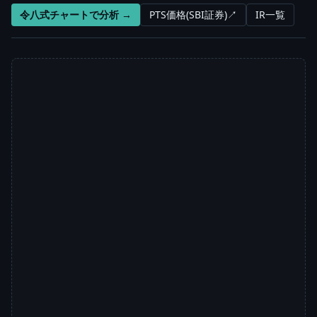
令八式チャートで分析 →
PTS価格(SBI証券)↗
IR一覧