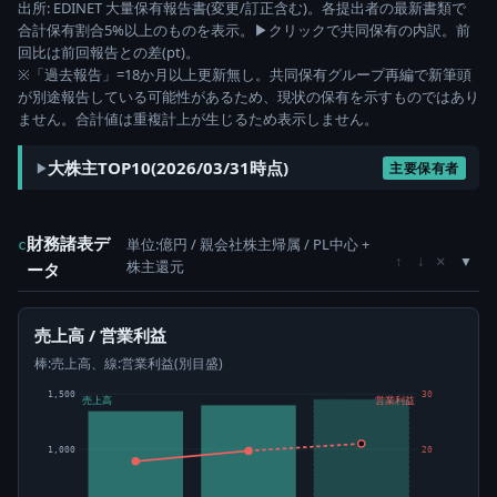
出所: EDINET 大量保有報告書(変更/訂正含む)。各提出者の最新書類で
合計保有割合5%以上のものを表示。▶クリックで共同保有の内訳。前
回比は前回報告との差(pt)。
※「過去報告」=18か月以上更新無し。共同保有グループ再編で新筆頭
が別途報告している可能性があるため、現状の保有を示すものではあり
ません。合計値は重複計上が生じるため表示しません。
大株主TOP10(2026/03/31時点)
主要保有者
財務諸表デ
単位:億円 / 親会社株主帰属 / PL中心 +
c
×
↑
↓
株主還元
ータ
売上高 / 営業利益
棒:売上高、線:営業利益(別目盛)
1,500
30
売上高
営業利益
1,000
20