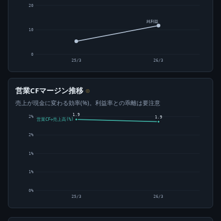
20
純利益
10
0
25/3
26/3
営業CFマージン推移
⊙
売上が現金に変わる効率(%)。利益率との乖離は要注意
1.9
2%
1.9
営業CF÷売上高(%)
2%
1%
1%
0%
25/3
26/3