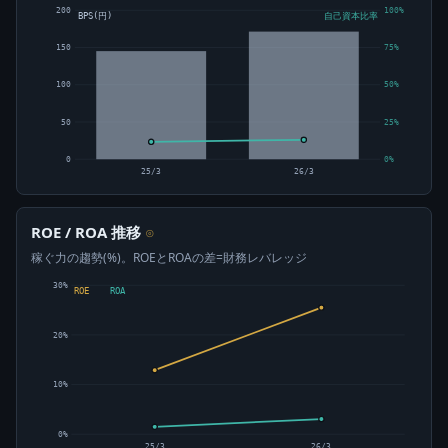
200
100%
BPS(円)
自己資本比率
150
75%
100
50%
50
25%
0
0%
25/3
26/3
ROE / ROA 推移
⊙
稼ぐ力の趨勢(%)。ROEとROAの差=財務レバレッジ
30%
ROE
ROA
20%
10%
0%
25/3
26/3