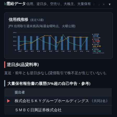
需給データ
信用、逆日歩、空売り、大株主、大量保有
×
b
↑
↓
信用残推移
(直近12週)
JPX 信用取引週末残高(毎週金曜時点、火曜公開)
40万株
信用買残
30万株
30万株
前週比 -9,100株
信用売残
2,700株
20万株
前週比 -100株
信用倍率
110.67倍
10万株
買残÷売残
信用需給
0株
+62.73倍
05-15
05-22
05-29
06-05
06-12
06-19
06-26
07-03
07-10
07-17
07-24
07-31
純信用残÷5日平均出来高
逆日歩(品貸料率)
直近・前年とも逆日歩なし(貸借取引で株不足が生じていない)。
大量保有報告書の履歴(5%超の自己申告・参考)
提出者
保
▶
株式会社ＳＫＹグループホールディングス
47
(共同2名)
ＳＭＢＣ日興証券株式会社
11