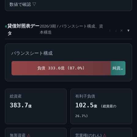
数値で確認 ▽
貸借対照表デー
2026/3期 / バランスシート構成、資
e
×
↑
↓
本構造
タ
バランスシート構成
負債 333.6億 (87.0%)
純資産 50.0億 (13.0%)
総資産
有利子負債
383.7
102.5
億
億
(総資産の
26.7%)
無形資産
⚠
営業権(のれん)
⚠