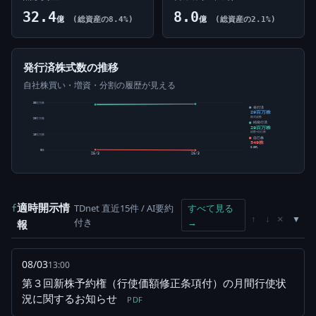
32.4
8.0
億
(総資産の8.4%)
億
(総資産の2.1%)
発行済株式数の推移
自社株買い・増資・分割の履歴が見える
30百万株
発行済
29百万株
株式総数
20百万株
純発行済
29百万株
総数-自己株
10百万株
自己株
549株
0.00%
0株
25/3
26/3
適時開示情
TDnet 直近15件 / AI要約
すべて見る
f
×
↑
↓
付き
→
報
08/03
13:00
第３回新株予約権（行使価額修正条項付）の月間行使状
況に関するお知らせ
PDF