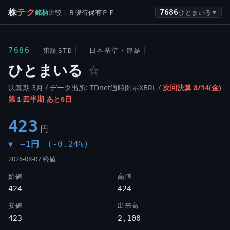
株
テク
銘柄
比較
ＩＲ
優待
保有
ＰＦ
7686
ひとまいる
▼
7686
東証STD
日本基準・連結
ひとまいる
☆
決算期 3月 / データ出所: TDnet適時開示XBRL /
次回決算 8/14(金)
第１四半期 あと6日
423
円
−1円
(-0.24%)
▼
2026-08-07 終値
始値
高値
424
424
安値
出来高
423
2,100