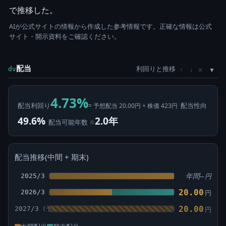
で推移した。
AIが公式サイトの情報から作成した参考情報です。正確な情報は公式
サイト・開示資料をご確認ください。
配当
利回りと推移
×
dv
↑
↓
4.73%
配当利回り
配当性向
= 予想配当 20.00円 ÷ 株価 423円
49.6%
2.0年
配当可能年数
⊙
配当推移(中間 + 期末)
2025/3
年間—
円
20.00
2026/3
円
20.00
2027/3
円