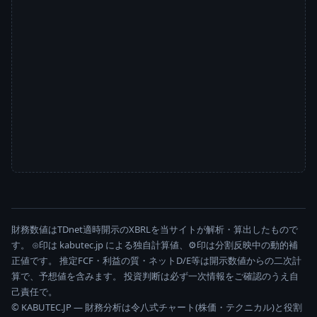
財務数値はTDnet適時開示のXBRLを当サイトが解析・算出したもので
す。 ⊙印は kabutec.jp による独自計算値、⚙印は分割反映中の動的補
正値です。 推定FCF・利益の質・ネットD/E等は開示数値からの二次計
算で、予想値を含みます。 投資判断は必ず一次情報をご確認のうえ自
己責任で。
© KABUTEC.JP — 財務分析は令八式チャート(株価・テクニカル)と役割