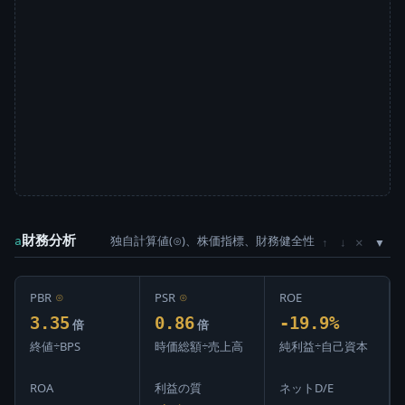
財務分析
独自計算値(⊙)、株価指標、財務健全性
×
a
↑
↓
PBR
⊙
PSR
⊙
ROE
3.35
0.86
-19.9%
倍
倍
終値÷BPS
時価総額÷売上高
純利益÷自己資本
ROA
利益の質
ネットD/E