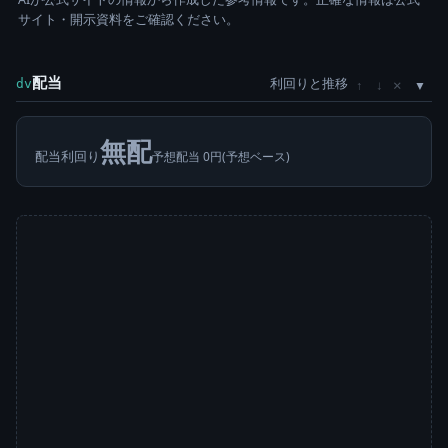
サイト・開示資料をご確認ください。
配当
利回りと推移
×
dv
↑
↓
無配
配当利回り
予想配当 0円(予想ベース)