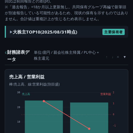
回比は前回報告との差(pt)。
※「過去報告」=18か月以上更新無し。共同保有グループ再編で新筆頭
が別途報告している可能性があるため、現状の保有を示すものではあり
ません。合計値は重複計上が生じるため表示しません。
大株主TOP10(2025/08/31時点)
主要保有者
財務諸表デ
単位:億円 / 親会社株主帰属 / PL中心 +
c
×
↑
↓
株主還元
ータ
売上高 / 営業利益
棒:売上高、線:営業利益(別目盛)
30
2
売上高
営業利益
1
20
0
10
-1