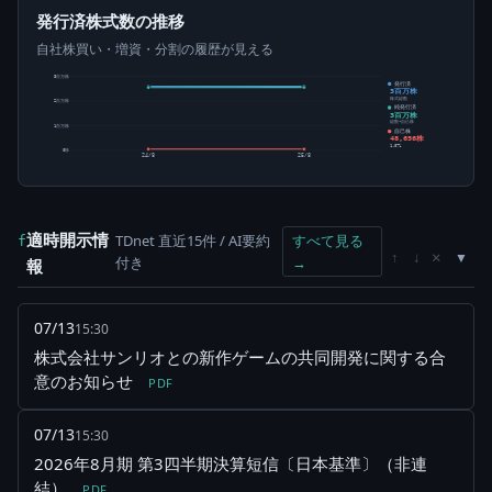
発行済株式数の推移
自社株買い・増資・分割の履歴が見える
3百万株
発行済
3百万株
株式総数
2百万株
純発行済
3百万株
総数-自己株
1百万株
自己株
48,656株
1.87%
0株
24/8
25/8
適時開示情
TDnet 直近15件 / AI要約
すべて見る
f
×
↑
↓
付き
→
報
07/13
15:30
株式会社サンリオとの新作ゲームの共同開発に関する合
意のお知らせ
PDF
07/13
15:30
2026年8月期 第3四半期決算短信〔日本基準〕（非連
結）
PDF