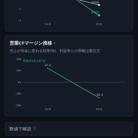
純利益
-2
営業CF
-4
24/8
25/8
営業CFマージン推移
⊙
売上が現金に変わる効率(%)。利益率との乖離は要注意
20%
営業CF÷売上高(%)
12.2
10%
0%
-10%
-13.4
-20%
24/8
25/8
数値で確認 ▽