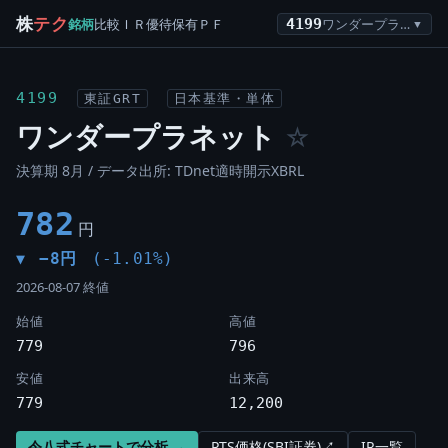
株
テク
銘柄
比較
ＩＲ
優待
保有
ＰＦ
4199
ワンダープラネット
▼
4199
東証GRT
日本基準・単体
ワンダープラネット
☆
決算期 8月 / データ出所: TDnet適時開示XBRL
782
円
−8円
(-1.01%)
▼
2026-08-07 終値
始値
高値
779
796
安値
出来高
779
12,200
令八式チャートで分析 →
PTS価格(SBI証券)↗
IR一覧