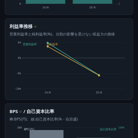
0
-2
24/8
25/8
利益率推移
⊙
営業利益率と純利益率(%)。分割の影響を受けない収益力の推移
5%
営業利益率
純利益率
0%
-5%
-10%
24/8
25/8
BPS
/ 自己資本比率
⊙
棒:BPS(円)、線:自己資本比率(%・右目盛)
300
100%
BPS(円)
自己資本比率