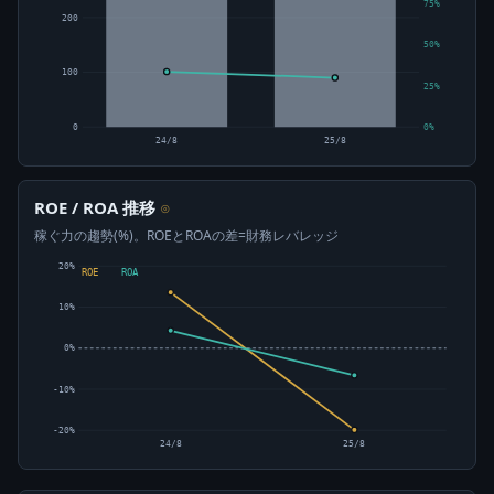
75%
200
50%
100
25%
0
0%
24/8
25/8
ROE / ROA 推移
⊙
稼ぐ力の趨勢(%)。ROEとROAの差=財務レバレッジ
20%
ROE
ROA
10%
0%
-10%
-20%
24/8
25/8