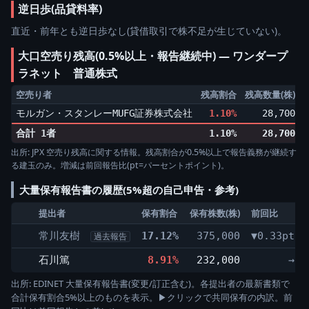
逆日歩(品貸料率)
直近・前年とも逆日歩なし(貸借取引で株不足が生じていない)。
大口空売り残高(0.5%以上・報告継続中) ― ワンダープ
ラネット 普通株式
空売り者
残高割合
残高数量(株)
モルガン・スタンレーMUFG証券株式会社
1.10%
28,700
▲
合計 1者
1.10%
28,700
出所: JPX 空売り残高に関する情報。残高割合が0.5%以上で報告義務が継続す
る建玉のみ。増減は前回報告比(pt=パーセントポイント)。
大量保有報告書の履歴(5%超の自己申告・参考)
提出者
保有割合
保有株数(株)
前回比
常川友樹
17.12%
375,000
▼0.33pt
過去報告
石川篤
8.91%
232,000
→
出所: EDINET 大量保有報告書(変更/訂正含む)。各提出者の最新書類で
合計保有割合5%以上のものを表示。▶クリックで共同保有の内訳。前