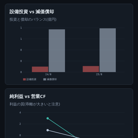
設備投資 vs 減価償却
投資と償却のバランス(億円)
1
1
0
0
0
24/8
25/8
設備投資
減価償却
純利益 vs 営業CF
利益の質(乖離が大きいと注意)
4
2
0