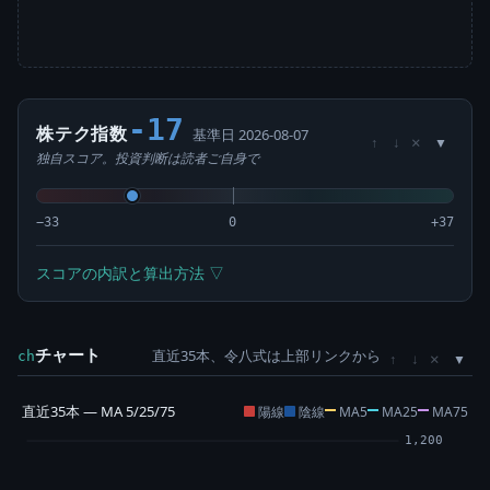
-17
株テク指数
基準日 2026-08-07
×
↑
↓
独自スコア。投資判断は読者ご自身で
−33
0
+37
スコアの内訳と算出方法 ▽
チャート
直近35本、令八式は上部リンクから
×
ch
↑
↓
直近35本 — MA 5/25/75
陽線
陰線
MA5
MA25
MA75
1,200