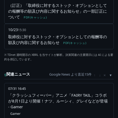
（訂正）「取締役に対するストック・オプションとして
の報酬等の額及び内容に関するお知らせ」の一部訂正に
ついて
PDF(キャッシュ)
10/23
15:30
取締役に対するストック・オプションとしての報酬等の
額及び内容に関するお知らせ
PDF(キャッシュ)
※ TDnet 適時開示の XBRL を当サイトが解析。決算関連の主要開示には AI による要
約を併記しています。
関連ニュース
Google News より直近15件
×
g
↑
↓
07/31 16:45
「クラッシュフィーバー」アニメ「FAIRY TAIL」コラボ
が8月1日より開催！ナツ、ルーシィ、グレイなどが登場
- Gamer
Gamer