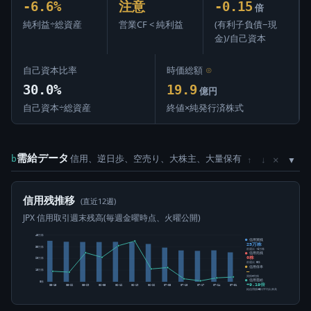
-6.6%
注意
-0.15
倍
純利益÷総資産
営業CF < 純利益
(有利子負債−現
金)/自己資本
自己資本比率
時価総額
⊙
30.0%
19.9
億円
自己資本÷総資産
終値×純発行済株式
需給データ
信用、逆日歩、空売り、大株主、大量保有
×
b
↑
↓
信用残推移
(直近12週)
JPX 信用取引週末残高(毎週金曜時点、火曜公開)
40万株
信用買残
25万株
30万株
前週比 -2万株
信用売残
0株
20万株
前週比 0株
信用倍率
10万株
―
買残÷売残
信用需給
0株
+9.19倍
05-15
05-22
05-29
06-05
06-12
06-19
06-26
07-03
07-10
07-17
07-24
07-31
純信用残÷5日平均出来高