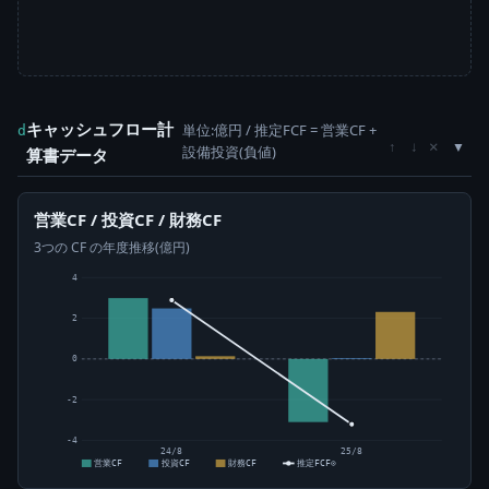
キャッシュフロー計
単位:億円 / 推定FCF = 営業CF +
d
×
↑
↓
設備投資(負値)
算書データ
営業CF / 投資CF / 財務CF
3つの CF の年度推移(億円)
4
2
0
-2
-4
24/8
25/8
営業CF
投資CF
財務CF
推定FCF⊙