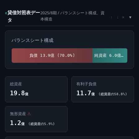
貸借対照表デー
2025/8期 / バランスシート構成、資
e
×
↑
↓
本構造
タ
バランスシート構成
負債 13.9億 (70.0%)
純資産 6.0億 (30.0%)
総資産
有利子負債
19.8
11.7
億
億
(総資産の58.8%)
無形資産
⚠
1.2
億
(総資産の5.9%)