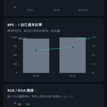
0%
24/12
25/12
26/12(予)
BPS
/ 自己資本比率
⊙
棒:BPS(円)、線:自己資本比率(%・右目盛)
1,000
100%
BPS(円)
自己資本比率
750
75%
500
50%
250
25%
0
0%
24/12
25/12
ROE / ROA 推移
⊙
稼ぐ力の趨勢(%)。ROEとROAの差=財務レバレッジ
8%
ROE
ROA