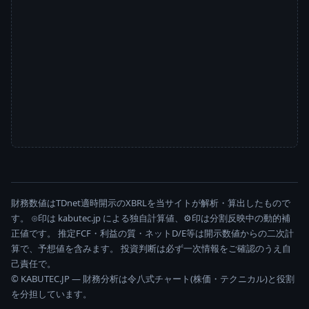
財務数値はTDnet適時開示のXBRLを当サイトが解析・算出したもので
す。 ⊙印は kabutec.jp による独自計算値、⚙印は分割反映中の動的補
正値です。 推定FCF・利益の質・ネットD/E等は開示数値からの二次計
算で、予想値を含みます。 投資判断は必ず一次情報をご確認のうえ自
己責任で。
© KABUTEC.JP — 財務分析は令八式チャート(株価・テクニカル)と役割
を分担しています。