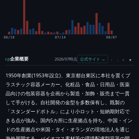
06/19
07/14
08/07
企業概要
2026/07時点
公式サイト →
cp
×
↑
↓
1950年創業(1953年設立)、東京都台東区に本社を置くプ
ラスチック容器メーカー。化粧品・食品・日用品・医薬
品向けの包装容器を企画から製造・加飾・販売まで一貫
して手がける。自社開発の金型を多数保有し、既製の
「スタンダードボトル」により小ロット・短納期対応で
きる点が強み。国内5カ所に生産拠点を持ち、中国・イン
ドの生産拠点や米国・タイ・オランダの現地法人を通じ
海外展開する。バイオマス素材等の環境配慮型容器の開