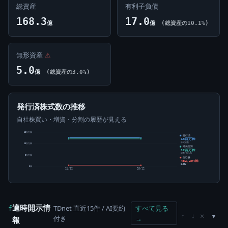
総資産
有利子負債
168.3
17.0
億
億
(総資産の10.1%)
無形資産
⚠
5.0
億
(総資産の3.0%)
発行済株式数の推移
自社株買い・増資・分割の履歴が見える
15百万株
発行済
13百万株
株式総数
10百万株
純発行済
12百万株
総数-自己株
5百万株
自己株
462,204株
3.69%
0株
24/12
25/12
適時開示情
TDnet 直近15件 / AI要約
すべて見る
f
×
↑
↓
付き
→
報