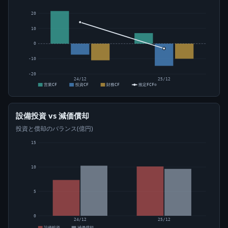
20
10
0
-10
-20
24/12
25/12
営業CF
投資CF
財務CF
推定FCF⊙
設備投資 vs 減価償却
投資と償却のバランス(億円)
15
10
5
0
24/12
25/12
設備投資
減価償却