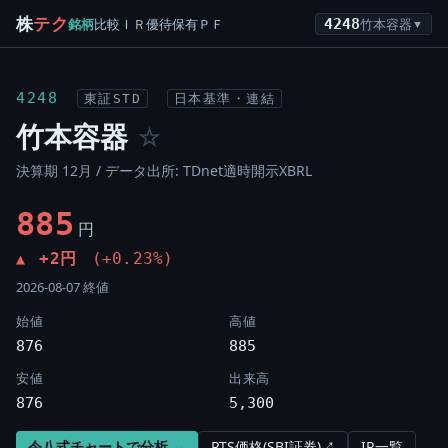
株
テク
銘柄
比較
ＩＲ
優待
保有
ＰＦ
4248
竹本容器
▼
4248
東証STD
日本基準・連結
竹本容器
☆
決算期 12月 / データ出所: TDnet適時開示XBRL
885
円
+2円
(+0.23%)
▲
2026-08-07 終値
始値
高値
876
885
安値
出来高
876
5,300
令八式チャートで分析 →
PTS価格(SBI証券)↗
IR一覧