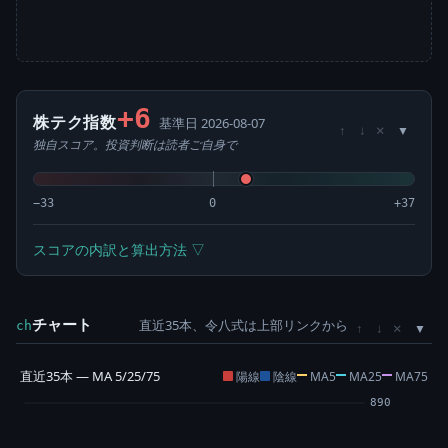
+6
株テク指数
基準日 2026-08-07
×
↑
↓
独自スコア。投資判断は読者ご自身で
−33
0
+37
スコアの内訳と算出方法 ▽
チャート
直近35本、令八式は上部リンクから
×
ch
↑
↓
直近35本 — MA 5/25/75
陽線
陰線
MA5
MA25
MA75
890