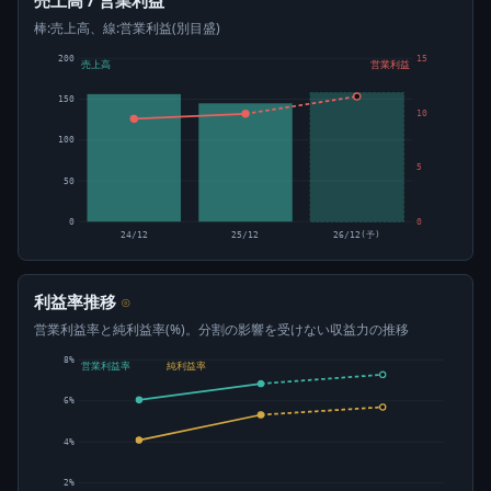
売上高 / 営業利益
棒:売上高、線:営業利益(別目盛)
200
15
売上高
営業利益
150
10
100
5
50
0
0
24/12
25/12
26/12(予)
利益率推移
⊙
営業利益率と純利益率(%)。分割の影響を受けない収益力の推移
8%
営業利益率
純利益率
6%
4%
2%