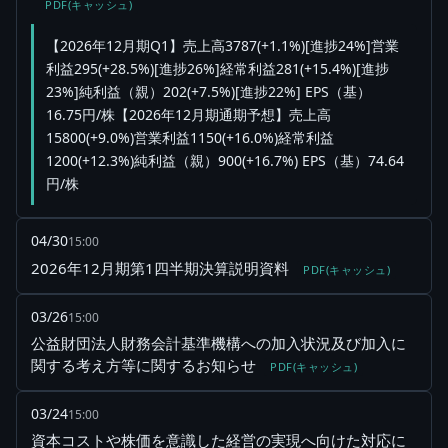
PDF(キャッシュ)
【2026年12月期Q1】売上高3787(+1.1%)[進捗24%]営業
利益295(+28.5%)[進捗26%]経常利益281(+15.4%)[進捗
23%]純利益（親）202(+7.5%)[進捗22%] EPS（基）
16.75円/株【2026年12月期通期予想】売上高
15800(+9.0%)営業利益1150(+16.0%)経常利益
1200(+12.3%)純利益（親）900(+16.7%) EPS（基）74.64
円/株
04/30
15:00
2026年12月期第1四半期決算説明資料
PDF(キャッシュ)
03/26
15:00
公益財団法人財務会計基準機構への加入状況及び加入に
関する考え方等に関するお知らせ
PDF(キャッシュ)
03/24
15:00
資本コストや株価を意識した経営の実現へ向けた対応に