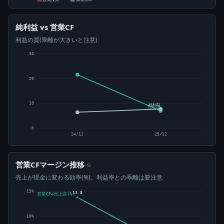
純利益 vs 営業CF
利益の質(乖離が大きいと注意)
30
20
10
純利益
営業CF
0
24/12
25/12
営業CFマージン推移
⊙
売上が現金に変わる効率(%)。利益率との乖離は要注意
15%
13.8
営業CF÷売上高(%)
10%