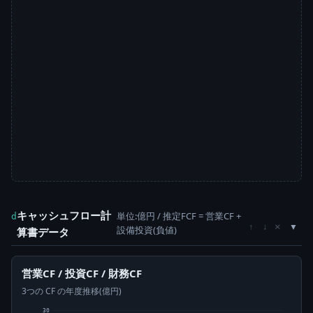
キャッシュフロー計
単位:億円 / 推定FCF = 営業CF +
d
×
↑
↓
設備投資(負値)
算書データ
営業CF / 投資CF / 財務CF
3つの CF の年度推移(億円)
30