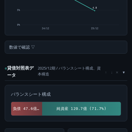
4.8
5%
0%
24/12
25/12
数値で確認 ▽
貸借対照表デ
2025/12期 / バランスシート構成、資
e
×
↑
↓
本構造
ータ
バランスシート構成
負債 47.6億 (28.3%)
純資産 120.7億 (71.7%)