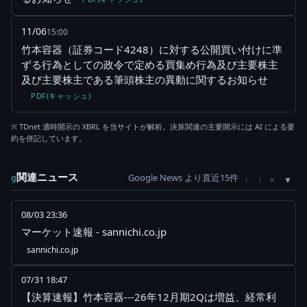
11/06
15:00
竹本容器（証券コード4248）に対する公開買い付けに準
ずる行為としての政令で定める買集め行為及び主要株主
及び主要株主である筆頭株主の異動に関するお知らせ
PDF(キャッシュ)
※ TDnet 適時開示の XBRL を当サイトが解析。決算関連の主要開示には AI による要
約を併記しています。
関連ニュース
Google News より直近15件
×
g
↑
↓
08/03 23:36
マーケット速報 - sannichi.co.jp
sannichi.co.jp
07/31 18:47
【決算速報】竹本容器---26年12月期2Qは増益、経常利