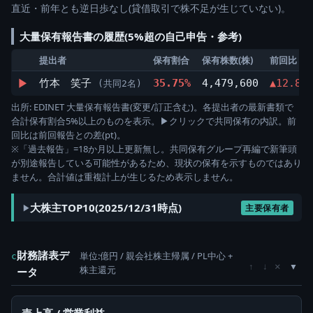
直近・前年とも逆日歩なし(貸借取引で株不足が生じていない)。
大量保有報告書の履歴(5%超の自己申告・参考)
提出者
保有割合
保有株数(株)
前回比
▶
竹本 笑子
35.75%
4,479,600
▲12.84
(共同2名)
出所: EDINET 大量保有報告書(変更/訂正含む)。各提出者の最新書類で
合計保有割合5%以上のものを表示。▶クリックで共同保有の内訳。前
回比は前回報告との差(pt)。
※「過去報告」=18か月以上更新無し。共同保有グループ再編で新筆頭
が別途報告している可能性があるため、現状の保有を示すものではあり
ません。合計値は重複計上が生じるため表示しません。
大株主TOP10(2025/12/31時点)
主要保有者
財務諸表デ
単位:億円 / 親会社株主帰属 / PL中心 +
c
×
↑
↓
株主還元
ータ