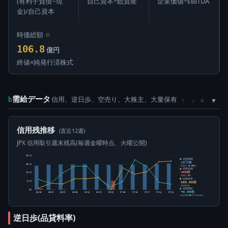
(有利子負債−現
自己資本÷総資産
企業価値÷EBITDA
金)/自己資本
時価総額
⊙
106.8
億円
終値×純発行済株式
需給データ
信用、逆日歩、空売り、大株主、大量保有
×
b
↑
↓
信用残推移
(直近12週)
JPX 信用取引週末残高(毎週金曜時点、火曜公開)
20万株
信用買残
15万株
15万株
前週比 +3,100株
信用売残
400株
10万株
前週比 0株
信用倍率
383.00倍
5万株
買残÷売残
信用需給
0株
+8.56倍
05-15
05-22
05-29
06-05
06-12
06-19
06-26
07-03
07-10
07-17
07-24
07-31
純信用残÷5日平均出来高
逆日歩(品貸料率)