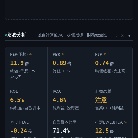
財務分析
独自計算値(⊙)、株価指標、財務健全性
×
a
↑
↓
PER(予想)
⊙
PBR
⊙
PSR
⊙
11.9
0.89
0.74
倍
倍
倍
終値÷予想EPS
終値÷BPS
時価総額÷売上高
74.6円
ROE
ROA
利益の質
6.5%
4.6%
注意
純利益÷自己資本
純利益÷総資産
営業CF < 純利益
ネットD/E
自己資本比率
推定EV/EBITDA
⊙
-0.24
71.4%
12.5
倍
倍