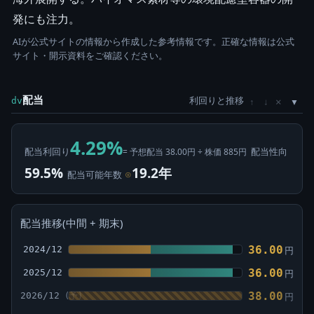
発にも注力。
AIが公式サイトの情報から作成した参考情報です。正確な情報は公式
サイト・開示資料をご確認ください。
配当
利回りと推移
×
dv
↑
↓
4.29%
配当利回り
配当性向
= 予想配当 38.00円 ÷ 株価 885円
59.5%
19.2年
配当可能年数
⊙
配当推移(中間 + 期末)
36.00
2024/12
円
36.00
2025/12
円
38.00
2026/12
円