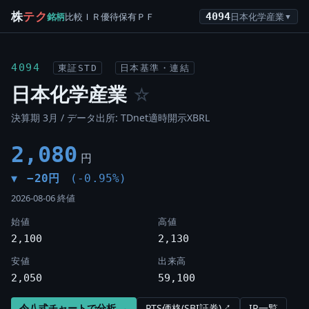
株
テク
銘柄
比較
ＩＲ
優待
保有
ＰＦ
4094
日本化学産業
▼
4094
東証STD
日本基準・連結
日本化学産業
☆
決算期 3月 / データ出所: TDnet適時開示XBRL
2,080
円
−20円
(-0.95%)
▼
2026-08-06 終値
始値
高値
2,100
2,130
安値
出来高
2,050
59,100
令八式チャートで分析 →
PTS価格(SBI証券)↗
IR一覧