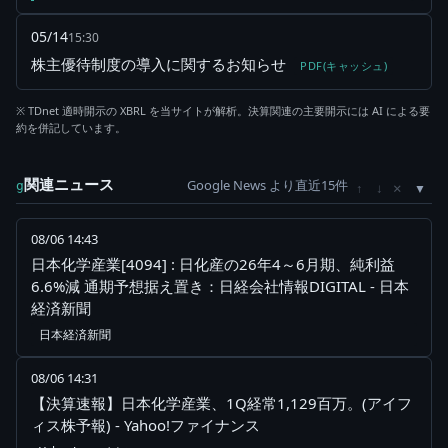
05/14
15:30
株主優待制度の導入に関するお知らせ
PDF(キャッシュ)
※ TDnet 適時開示の XBRL を当サイトが解析。決算関連の主要開示には AI による要
約を併記しています。
関連ニュース
Google News より直近15件
×
g
↑
↓
08/06 14:43
日本化学産業[4094] : 日化産の26年4～6月期、純利益
6.6%減 通期予想据え置き：日経会社情報DIGITAL - 日本
経済新聞
日本経済新聞
08/06 14:31
【決算速報】日本化学産業、1Q経常1,129百万。(アイフ
ィス株予報) - Yahoo!ファイナンス