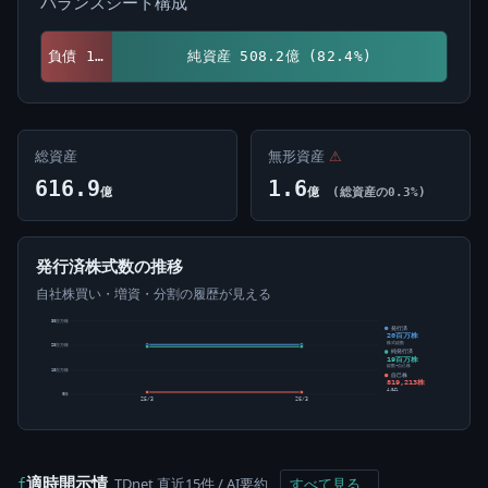
バランスシート構成
負債 108.7億 (17.6%)
純資産 508.2億 (82.4%)
総資産
無形資産
⚠
616.9
1.6
億
億
(総資産の0.3%)
発行済株式数の推移
自社株買い・増資・分割の履歴が見える
30百万株
発行済
20百万株
株式総数
20百万株
純発行済
19百万株
総数-自己株
10百万株
自己株
819,213株
4.04%
0株
25/3
26/3
適時開示情
TDnet 直近15件 / AI要約
すべて見る
f