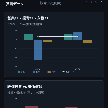
×
↑
↓
設備投資(負値)
算書データ
営業CF / 投資CF / 財務CF
3つの CF の年度推移(億円)
50
0
-50
-100
-150
25/3
26/3
営業CF
投資CF
財務CF
推定FCF⊙
設備投資 vs 減価償却
投資と償却のバランス(億円)
20
15