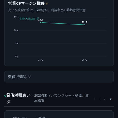
営業CFマージン推移
⊙
売上が現金に変わる効率(%)。利益率との乖離は要注意
15%
営業CF÷売上高(%)
13.0
12.1
10%
5%
0%
25/3
26/3
数値で確認 ▽
貸借対照表デー
2026/3期 / バランスシート構成、資
e
×
↑
↓
本構造
タ