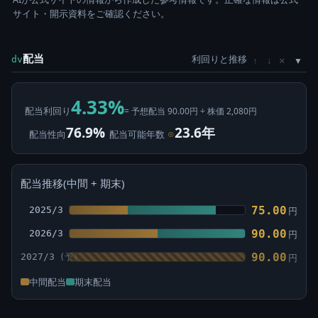
サイト・開示資料をご確認ください。
配当
利回りと推移
×
dv
↑
↓
4.33%
配当利回り
= 予想配当 90.00円 ÷ 株価 2,080円
76.9%
23.6年
配当性向
配当可能年数
⊙
配当推移(中間 + 期末)
75.00
2025/3
円
90.00
2026/3
円
90.00
2027/3
円
中間配当
期末配当