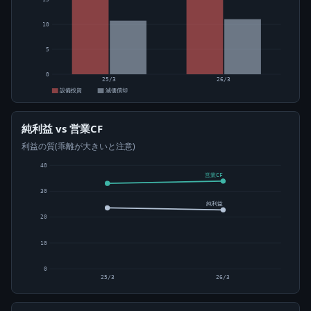
10
5
0
25/3
26/3
設備投資
減価償却
純利益 vs 営業CF
利益の質(乖離が大きいと注意)
40
営業CF
30
純利益
20
10
0
25/3
26/3