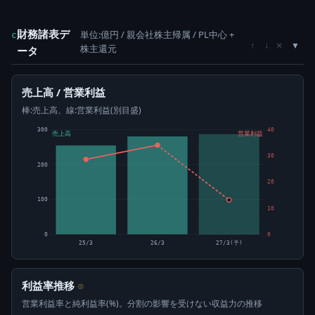
財務諸表デ
単位:億円 / 親会社株主帰属 / PL中心 +
c
×
↑
↓
株主還元
ータ
売上高 / 営業利益
棒:売上高、線:営業利益(別目盛)
300
40
売上高
営業利益
30
200
20
100
10
0
0
25/3
26/3
27/3(予)
利益率推移
⊙
営業利益率と純利益率(%)。分割の影響を受けない収益力の推移