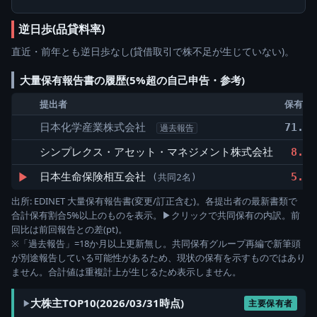
逆日歩(品貸料率)
直近・前年とも逆日歩なし(貸借取引で株不足が生じていない)。
大量保有報告書の履歴(5%超の自己申告・参考)
提出者
保有割
日本化学産業株式会社
71.14
過去報告
シンプレクス・アセット・マネジメント株式会社
8.43
▶
日本生命保険相互会社
5.76
(共同2名)
出所: EDINET 大量保有報告書(変更/訂正含む)。各提出者の最新書類で
合計保有割合5%以上のものを表示。▶クリックで共同保有の内訳。前
回比は前回報告との差(pt)。
※「過去報告」=18か月以上更新無し。共同保有グループ再編で新筆頭
が別途報告している可能性があるため、現状の保有を示すものではあり
ません。合計値は重複計上が生じるため表示しません。
大株主TOP10(2026/03/31時点)
主要保有者