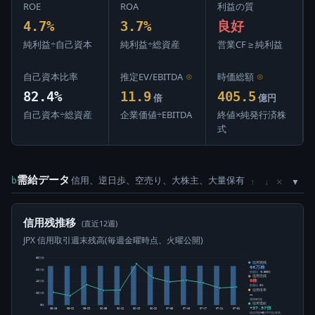
ROE
ROA
利益の質
4.7%
3.7%
良好
純利益÷自己資本
純利益÷総資産
営業CF ≥ 純利益
自己資本比率
推定EV/EBITDA
⊙
時価総額
⊙
82.4%
11.9
405.5
倍
億円
自己資本÷総資産
企業価値÷EBITDA
終値×純発行済株
式
需給データ
信用、逆日歩、空売り、大株主、大量保有
×
b
↑
↓
信用残推移
(直近12週)
JPX 信用取引週末残高(毎週金曜時点、火曜公開)
80万株
信用買残
66万株
60万株
前週比 -3,500株
信用売残
0株
40万株
前週比 0株
信用倍率
20万株
―
買残÷売残
信用需給
0株
+37.57倍
05-15
05-22
05-29
06-05
06-12
06-19
06-26
07-03
07-10
07-17
07-24
07-31
純信用残÷5日平均出来高