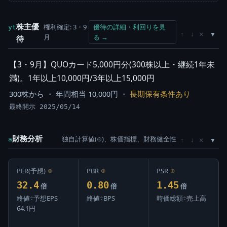
株主優
権利確定: 3・9
優待の詳細・利回りを見
yt
×
↑
↓
月
る →
待
【3・9月】QUOカード5,000円分(300株以上・継続1年未
満)。1年以上10,000円/3年以上15,000円
300株から ・ 年間相当 10,000円 ・
長期保有条件あり
最終開示 2025/05/14
財務分析
独自計算値(⊙)、株価指標、財務健全性
×
a
↑
↓
PER(予想)
⊙
PBR
⊙
PSR
⊙
32.4
0.80
1.45
倍
倍
倍
終値÷予想EPS
終値÷BPS
時価総額÷売上高
64.1円