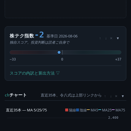
-2
株テク指数
基準日 2026-08-06
×
↑
↓
独自スコア。投資判断は読者ご自身で
−33
0
+37
スコアの内訳と算出方法 ▽
チャート
直近35本、令八式は上部リンクから
×
ch
↑
↓
直近35本 — MA 5/25/75
陽線
陰線
MA5
MA25
MA75
2,400