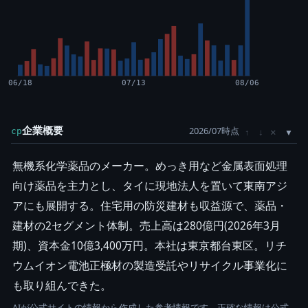
06/18
07/13
08/06
企業概要
2026/07時点
×
cp
↑
↓
無機系化学薬品のメーカー。めっき用など金属表面処理
向け薬品を主力とし、タイに現地法人を置いて東南アジ
アにも展開する。住宅用の防災建材も収益源で、薬品・
建材の2セグメント体制。売上高は280億円(2026年3月
期)、資本金10億3,400万円。本社は東京都台東区。リチ
ウムイオン電池正極材の製造受託やリサイクル事業化に
も取り組んできた。
AIが公式サイトの情報から作成した参考情報です。正確な情報は公式