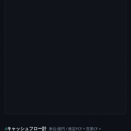
キャッシュフロー計
単位:億円 / 推定FCF = 営業CF +
d