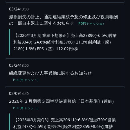
03/24
13:00
減損損失の計上、通期連結業績予想の修正及び役員報酬
の一部自主返上に関するお知らせ
PDF(キャッシュ)
【2026年3月期 業績予想修正】売上高27890(+6.5%)営業
利益3340(+24.6%)経常利益3760(+21.3%)純利益（親）
2180(-1.8%) EPS（基）112.02円/株
03/24
13:00
組織変更および人事異動に関するお知らせ
PDF(キャッシュ)
02/09
14:40
2026年３月期第３四半期決算短信〔日本基準〕(連結)
PDF(キャッシュ)
【2026年3月期Q3】売上高20611(+6.8%)[進捗79%]営業
利益2478(+5.5%)[進捗92%]経常利益2859(+8.6%)[進捗