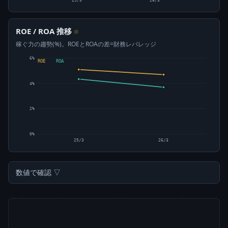
25/3
26/3
ROE / ROA 推移
⊙
稼ぐ力の趨勢(%)。ROEとROAの差=財務レバレッジ
6%
ROE
ROA
4%
2%
0%
25/3
26/3
数値で確認 ▽