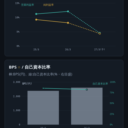
15%
営業利益率
純利益率
10%
5%
0%
25/3
26/3
27/3(予)
BPS
/ 自己資本比率
⊙
棒:BPS(円)、線:自己資本比率(%・右目盛)
3,000
100%
BPS(円)
自己資本比率
75%
2,000
50%
1,000
25%
0
0%