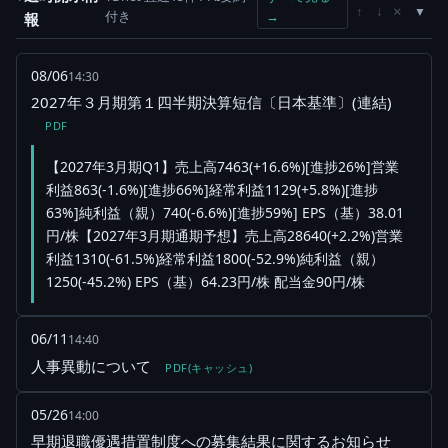
×
↑
↓
付き
→
報
08/06
14:30
2027年３月期第１四半期決算短信〔日本基準〕(連結)
PDF
【2027年3月期Q1】売上高7463(+16.6%)[進捗26%]営業
利益863(-1.6%)[進捗66%]経常利益1129(+5.8%)[進捗
63%]純利益（親）740(-6.6%)[進捗59%] EPS（基）38.01
円/株【2027年3月期通期予想】売上高28640(+2.2%)営業
利益1310(-61.5%)経常利益1800(-52.9%)純利益（親）
1250(-45.2%) EPS（基）64.23円/株 配当金90円/株
06/11
14:40
人事異動について
PDF(キャッシュ)
05/26
14:00
早期退職優遇措置制度への募集結果に関するお知らせ