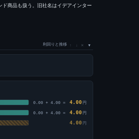
ランド商品も扱う。旧社名はイデアインター
利回りと推移
×
↑
↓
4.00
0.00 + 4.00 =
円
4.00
0.00 + 4.00 =
円
4.00
円