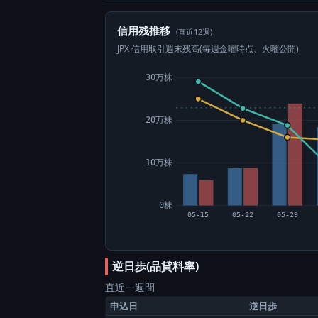
信用残推移
(直近12週)
JPX 信用取引週末残高(毎週金曜時点、火曜公開)
30万株
20万株
10万株
0株
05-15
05-22
05-29
逆日歩(品貸料率)
直近一週間
申込日
逆日歩