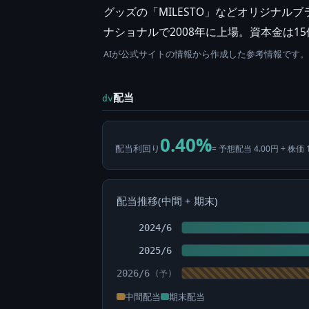
グッズの「MILESTO」などオリジナ
ナショナルで2008年に上場。資本金は1
AIが公式サイトの情報から作成した参考情報です
配当
dv
0.40%
配当利回り
= 予想配当 4.00円 ÷ 株価 
配当推移(中間 + 期末)
2024/6
2025/6
2026/6
中間配当
期末配当