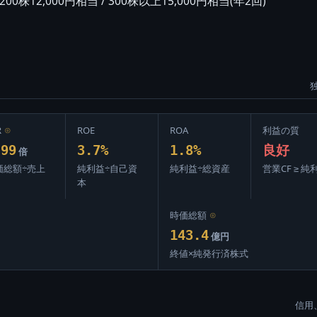
00株12,000円相当 / 300株以上15,000円相当(年2回)
R
⊙
ROE
ROA
利益の質
.99
3.7%
1.8%
良好
倍
価総額÷売上
純利益÷自己資
純利益÷総資産
営業CF ≥ 純
本
時価総額
⊙
143.4
億円
終値×純発行済株式
信用