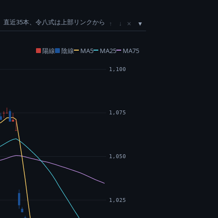
直近35本、令八式は上部リンクから
×
↑
↓
陽線
陰線
MA5
MA25
MA75
1,100
1,075
1,050
1,025