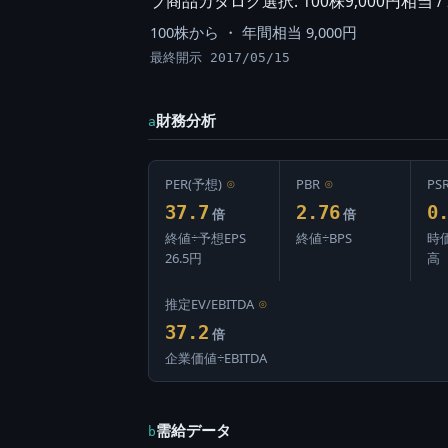
プ商品カタログ選択: 100株9,000円相当 / 2
100株から ・ 年間相当 9,000円
最終開示 2017/05/15
財務分析
a
PER(予想)
⊙
PBR
⊙
PS
37.7
2.76
0
倍
倍
終値÷予想EPS
終値÷BPS
時
26.5円
高
推定EV/EBITDA
⊙
37.2
倍
企業価値÷EBITDA
需給データ
b