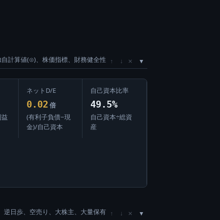
独自計算値(⊙)、株価指標、財務健全性
×
↑
↓
ネットD/E
自己資本比率
0.02
49.5%
倍
利益
(有利子負債−現
自己資本÷総資
金)/自己資本
産
、逆日歩、空売り、大株主、大量保有
×
↑
↓