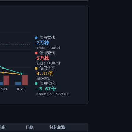
信用買残
2万株
前週比 -2,000株
信用売残
6万株
前週比 +1,800株
信用倍率
0.31倍
買残÷売残
信用需給
-3.67倍
07-24
07-31
純信用残÷5日平均出来高
日歩
日数
貸株超過