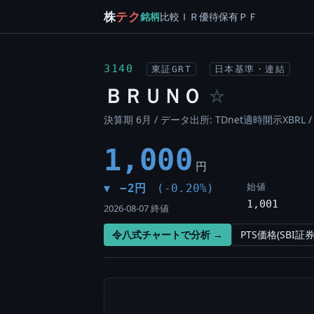
株
テク
銘柄
比較
ＩＲ
優待
保有
ＰＦ
3140
東証GRT
日本基準・連結
ＢＲＵＮＯ
☆
決算期 6月 / データ出所: TDnet適時開示XBRL 
1,000
円
始値
−2円
(-0.20%)
▼
1,001
2026-08-07 終値
令八式チャートで分析 →
PTS価格(SBI証券