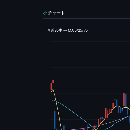
チャート
ch
直近35本 — MA 5/25/75