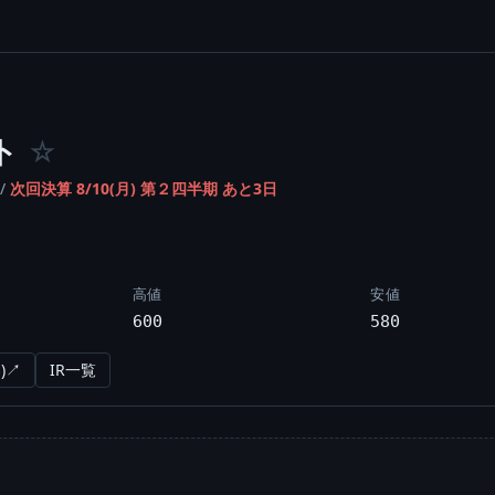
ト
☆
/
次回決算 8/10(月) 第２四半期 あと3日
高値
安値
600
580
)↗
IR一覧