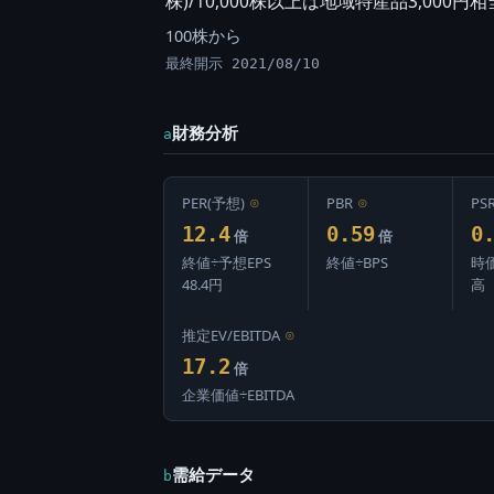
株)/10,000株以上は地域特産品3,000円相
100株から
最終開示 2021/08/10
財務分析
a
PER(予想)
⊙
PBR
⊙
PS
12.4
0.59
0
倍
倍
終値÷予想EPS
終値÷BPS
時
48.4円
高
推定EV/EBITDA
⊙
17.2
倍
企業価値÷EBITDA
需給データ
b