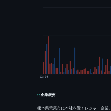
12/24
企業概要
cp
熊本県荒尾市に本社を置くレジャー企業