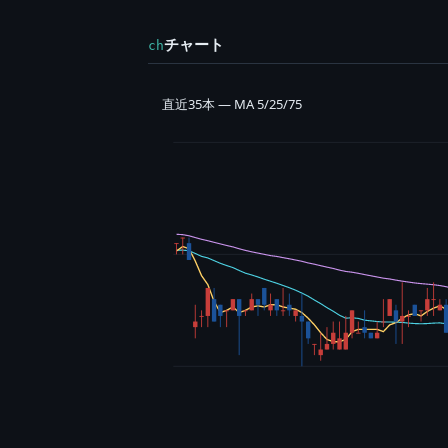
チャート
ch
直近35本 — MA 5/25/75