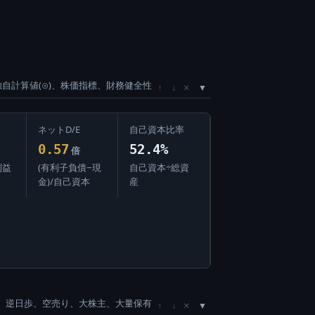
独自計算値(⊙)、株価指標、財務健全性
×
↑
↓
ネットD/E
自己資本比率
0.57
52.4%
倍
利益
(有利子負債−現
自己資本÷総資
金)/自己資本
産
、逆日歩、空売り、大株主、大量保有
×
↑
↓