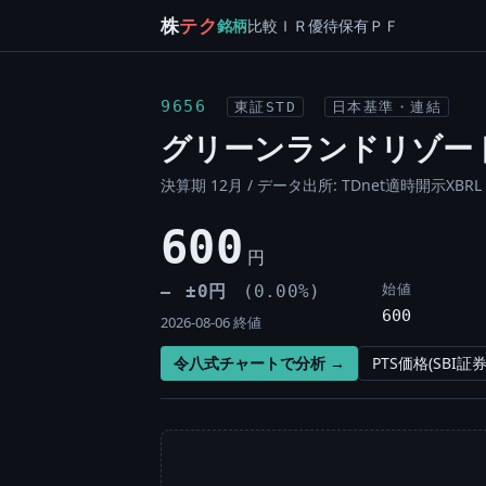
株
テク
銘柄
比較
ＩＲ
優待
保有
ＰＦ
9656
東証STD
日本基準・連結
グリーンランドリゾー
決算期 12月 / データ出所: TDnet適時開示XBRL 
600
円
始値
±0円
(0.00%)
―
600
2026-08-06 終値
令八式チャートで分析 →
PTS価格(SBI証券