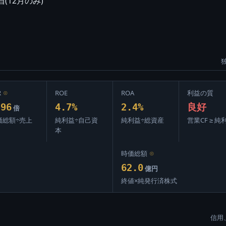
当(12月のみ)
R
⊙
ROE
ROA
利益の質
.96
4.7%
2.4%
良好
倍
価総額÷売上
純利益÷自己資
純利益÷総資産
営業CF ≥ 純
本
時価総額
⊙
62.0
億円
終値×純発行済株式
信用