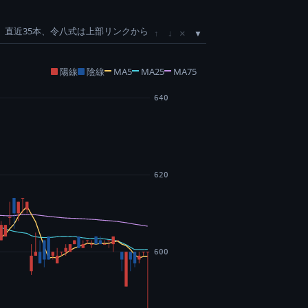
直近35本、令八式は上部リンクから
×
↑
↓
陽線
陰線
MA5
MA25
MA75
640
620
600