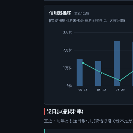
信用残推移
(直近12週)
JPX 信用取引週末残高(毎週金曜時点、火曜公開)
3万株
2万株
1万株
0株
05-15
05-22
05-29
逆日歩(品貸料率)
直近・前年とも逆日歩なし(貸借取引で株不足が