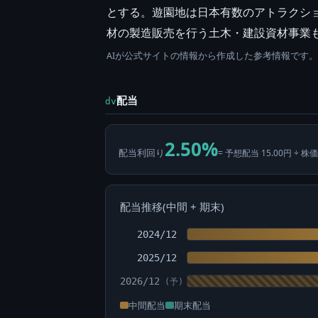
とする。遊園地は日本有数のアトラクシ
材の製造販売を行う土木・建設資材事業も
AIが公式サイトの情報から作成した参考情報です
配当
dv
2.50%
配当利回り
= 予想配当 15.00円 ÷ 株価
配当推移(中間 + 期末)
2024/12
2025/12
2026/12
中間配当
期末配当