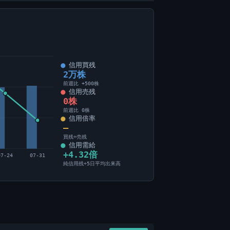
信用買残
2万株
前週比 +500株
信用売残
0株
前週比 0株
信用倍率
―
買残÷売残
信用需給
+4.32倍
07-24
07-31
純信用残÷5日平均出来高