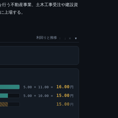
を行う不動産事業、土木工事受注や建設資
場に上場する。
利回りと推移
×
↑
↓
16.00
5.00 + 11.00 =
円
15.00
5.00 + 10.00 =
円
15.00
円