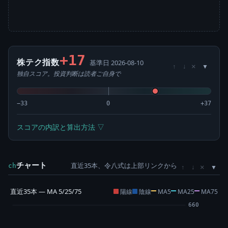
+17
株テク指数
基準日 2026-08-10
×
↑
↓
独自スコア。投資判断は読者ご自身で
−33
0
+37
スコアの内訳と算出方法 ▽
チャート
直近35本、令八式は上部リンクから
×
ch
↑
↓
直近35本 — MA 5/25/75
陽線
陰線
MA5
MA25
MA75
660