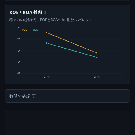
ROE / ROA 推移
⊙
稼ぐ力の趨勢(%)。ROEとROAの差=財務レバレッジ
2%
ROE
ROA
2%
1%
1%
0%
24/8
25/8
数値で確認 ▽