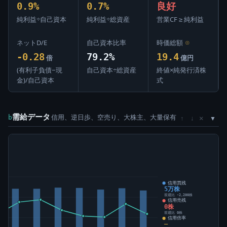
0.9%
0.7%
良好
純利益÷自己資本
純利益÷総資産
営業CF ≥ 純利益
ネットD/E
自己資本比率
時価総額
⊙
-0.28
79.2%
19.4
倍
億円
(有利子負債−現
自己資本÷総資産
終値×純発行済株
金)/自己資本
式
需給データ
信用、逆日歩、空売り、大株主、大量保有
×
b
↑
↓
)
信用買残
5万株
前週比 -2,200株
信用売残
0株
前週比 0株
信用倍率
―