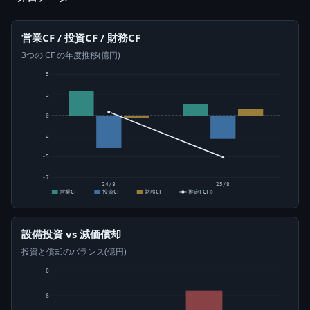
営業CF / 投資CF / 財務CF
3つの CF の年度推移(億円)
5
3
0
-2
-5
-7
24/8
25/8
営業CF
投資CF
財務CF
推定FCF⊙
設備投資 vs 減価償却
投資と償却のバランス(億円)
8
6