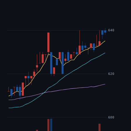
640
620
600