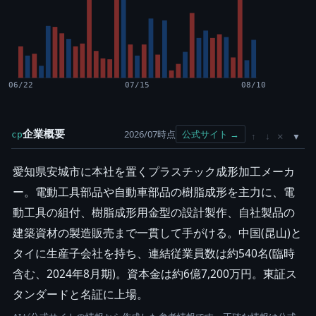
06/22
07/15
08/10
企業概要
2026/07時点
公式サイト →
cp
×
↑
↓
愛知県安城市に本社を置くプラスチック成形加工メーカ
ー。電動工具部品や自動車部品の樹脂成形を主力に、電
動工具の組付、樹脂成形用金型の設計製作、自社製品の
建築資材の製造販売まで一貫して手がける。中国(昆山)と
タイに生産子会社を持ち、連結従業員数は約540名(臨時
含む、2024年8月期)。資本金は約6億7,200万円。東証ス
タンダードと名証に上場。