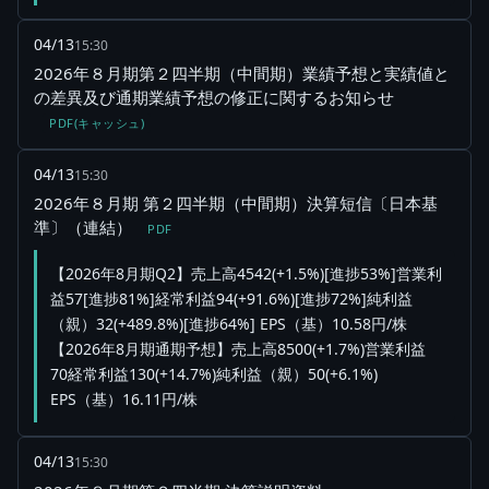
04/13
15:30
2026年８月期第２四半期（中間期）業績予想と実績値と
の差異及び通期業績予想の修正に関するお知らせ
PDF(キャッシュ)
04/13
15:30
2026年８月期 第２四半期（中間期）決算短信〔日本基
準〕（連結）
PDF
【2026年8月期Q2】売上高4542(+1.5%)[進捗53%]営業利
益57[進捗81%]経常利益94(+91.6%)[進捗72%]純利益
（親）32(+489.8%)[進捗64%] EPS（基）10.58円/株
【2026年8月期通期予想】売上高8500(+1.7%)営業利益
70経常利益130(+14.7%)純利益（親）50(+6.1%)
EPS（基）16.11円/株
04/13
15:30