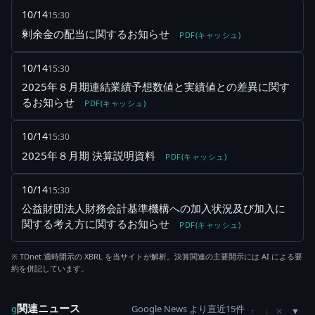
10/14
15:30
剰余金の配当に関するお知らせ
PDF(キャッシュ)
10/14
15:30
2025年８月期連結業績予想数値と実績値との差異に関す
るお知らせ
PDF(キャッシュ)
10/14
15:30
2025年８月期 決算説明資料
PDF(キャッシュ)
10/14
15:30
公益財団法人財務会計基準機構への加入状況及び加入に
関する考え方に関するお知らせ
PDF(キャッシュ)
※ TDnet 適時開示の XBRL を当サイトが解析。決算関連の主要開示には AI による要
約を併記しています。
関連ニュース
Google News より直近15件
×
g
↑
↓