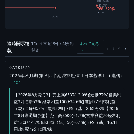
総数-自己株
自己株
768,229株
19.72%
25/8
適時開示情
TDnet 直近15件 / AI要約
すべて見る
f
×
↑
↓
付き
→
報
07/10
15:30
2026年８月期 第３四半期決算短信〔日本基準〕（連結）
PDF
【2026年8月期Q3】売上高6537(+3.0%)[進捗77%]営業利
益37[進捗53%]経常利益100(+34.6%)[進捗77%]純利益
（親）26(+8.7%)[進捗52%] EPS（基）8.62円/株【2026
年8月期通期予想】売上高8500(+1.7%)営業利益70経常利
益130(+14.7%)純利益（親）50(+6.1%) EPS（基）16.11
円/株 配当金10円/株