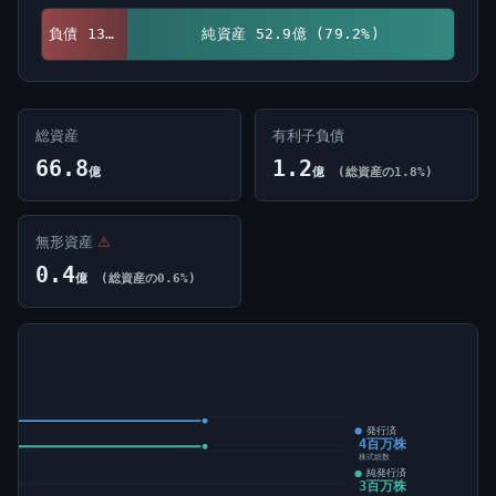
負債 13.9億 (20.8%)
純資産 52.9億 (79.2%)
総資産
有利子負債
66.8
1.2
億
億
(総資産の1.8%)
無形資産
⚠
0.4
億
(総資産の0.6%)
発行済
4百万株
株式総数
純発行済
3百万株