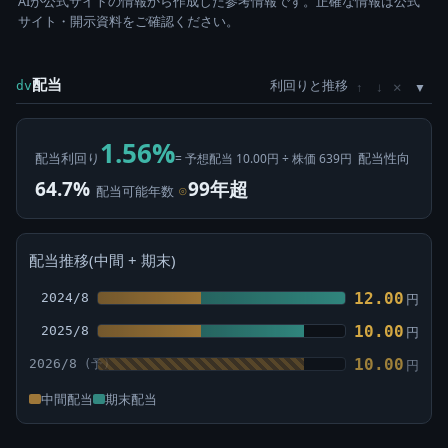
AIが公式サイトの情報から作成した参考情報です。正確な情報は公式
サイト・開示資料をご確認ください。
配当
利回りと推移
×
dv
↑
↓
1.56%
配当利回り
配当性向
= 予想配当 10.00円 ÷ 株価 639円
64.7%
99年超
配当可能年数
⊙
配当推移(中間 + 期末)
12.00
2024/8
円
10.00
2025/8
円
10.00
2026/8
円
中間配当
期末配当