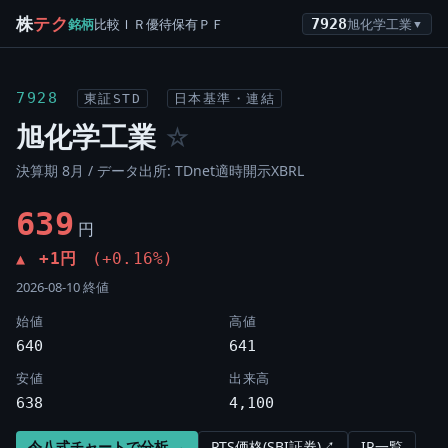
株
テク
銘柄
比較
ＩＲ
優待
保有
ＰＦ
7928
旭化学工業
▼
7928
東証STD
日本基準・連結
旭化学工業
☆
決算期 8月 / データ出所: TDnet適時開示XBRL
639
円
+1円
(+0.16%)
▲
2026-08-10 終値
始値
高値
640
641
安値
出来高
638
4,100
令八式チャートで分析 →
PTS価格(SBI証券)↗
IR一覧