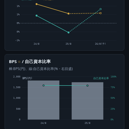
1%
1%
0%
0%
-1%
24/8
25/8
26/8(予)
BPS
/ 自己資本比率
⊙
棒:BPS(円)、線:自己資本比率(%・右目盛)
2,000
100%
BPS(円)
自己資本比率
1,500
75%
1,000
50%
500
25%
0
0%
24/8
25/8