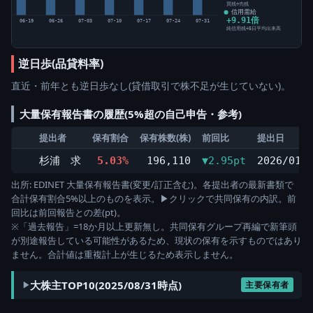
買残÷売残
信用需給
+9.91倍
12
06-19
06-26
07-03
07-10
07-17
07-24
07-31
純信用残÷5日平均出来高
逆日歩(品貸料率)
直近・前年とも逆日歩なし(貸借取引で株不足が生じていない)。
大量保有報告書の履歴(5%超の自己申告・参考)
提出者
保有割合
保有株数(株)
前回比
提出日
杉浦 求
5.03%
196,110
▼2.95pt
2026/01/
出所: EDINET 大量保有報告書(変更/訂正含む)。各提出者の最新書類で
合計保有割合5%以上のものを表示。▶クリックで共同保有の内訳。前
回比は前回報告との差(pt)。
※「過去報告」=18か月以上更新無し。共同保有グループ再編で新筆頭
が別途報告している可能性があるため、現状の保有を示すものではあり
ません。合計値は重複計上が生じるため表示しません。
大株主TOP10(2025/08/31時点)
主要保有者