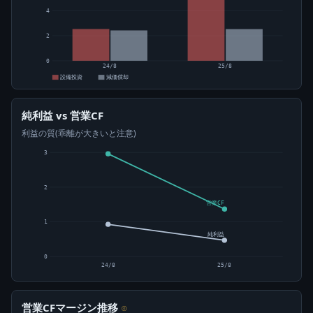
4
2
0
24/8
25/8
設備投資
減価償却
純利益 vs 営業CF
利益の質(乖離が大きいと注意)
3
2
営業CF
1
純利益
0
24/8
25/8
営業CFマージン推移
⊙