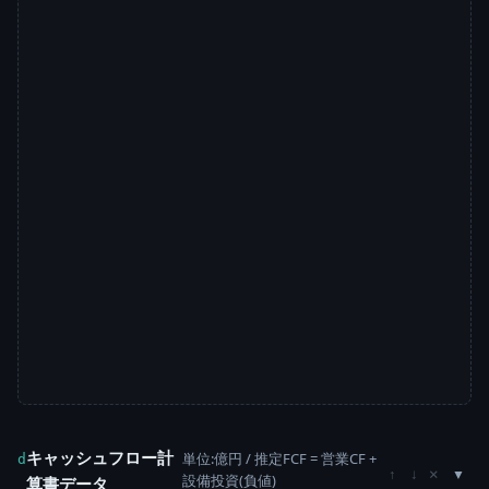
キャッシュフロー計
単位:億円 / 推定FCF = 営業CF +
d
×
↑
↓
設備投資(負値)
算書データ