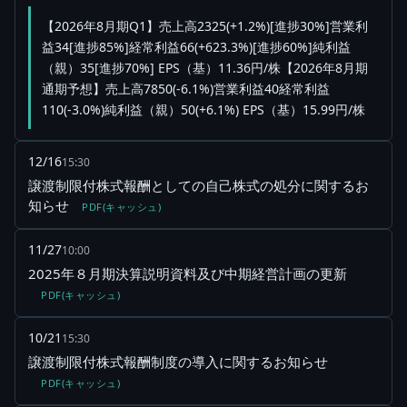
【2026年8月期Q1】売上高2325(+1.2%)[進捗30%]営業利
益34[進捗85%]経常利益66(+623.3%)[進捗60%]純利益
（親）35[進捗70%] EPS（基）11.36円/株【2026年8月期
通期予想】売上高7850(-6.1%)営業利益40経常利益
110(-3.0%)純利益（親）50(+6.1%) EPS（基）15.99円/株
12/16
15:30
譲渡制限付株式報酬としての自己株式の処分に関するお
知らせ
PDF(キャッシュ)
11/27
10:00
2025年８月期決算説明資料及び中期経営計画の更新
PDF(キャッシュ)
10/21
15:30
譲渡制限付株式報酬制度の導入に関するお知らせ
PDF(キャッシュ)