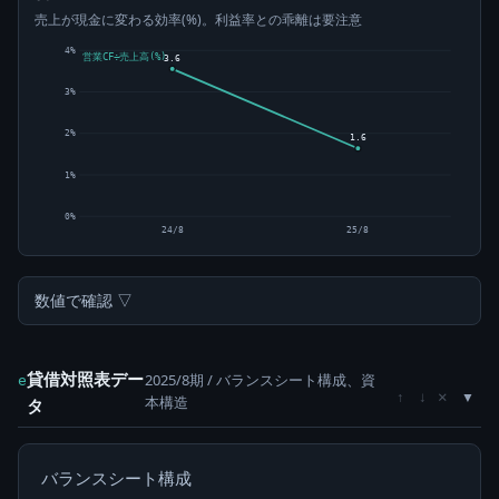
売上が現金に変わる効率(%)。利益率との乖離は要注意
4%
営業CF÷売上高(%)
3.6
3%
2%
1.6
1%
0%
24/8
25/8
数値で確認 ▽
貸借対照表デー
2025/8期 / バランスシート構成、資
e
×
↑
↓
本構造
タ
バランスシート構成