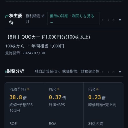
株主優
権利確定: 8
優待の詳細・利回りを見る
yt
×
↑
↓
月
→
待
【8月】QUOカード1,000円分(100株以上)
100株から ・ 年間相当 1,000円
最終開示 2024/07/30
財務分析
独自計算値(⊙)、株価指標、財務健全性
×
a
↑
↓
PER(予想)
⊙
PBR
⊙
PSR
⊙
38.8
0.37
0.23
倍
倍
倍
終値÷予想EPS
終値÷BPS
時価総額÷売上高
16.5円
ROE
ROA
利益の質