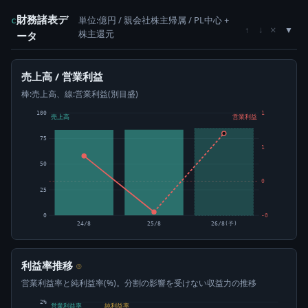
財務諸表デ
単位:億円 / 親会社株主帰属 / PL中心 +
c
×
↑
↓
株主還元
ータ
売上高 / 営業利益
棒:売上高、線:営業利益(別目盛)
100
1
売上高
営業利益
75
1
50
0
25
0
-0
24/8
25/8
26/8(予)
利益率推移
⊙
営業利益率と純利益率(%)。分割の影響を受けない収益力の推移
2%
営業利益率
純利益率