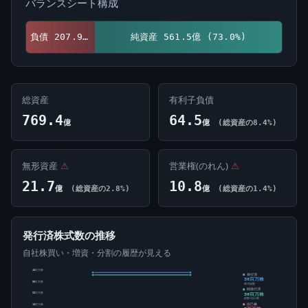
バランスシート構成
負債 207.9億 (27.0%)
純資産 561.5億 (73.0%)
総資産
有利子負債
769.4
64.5
億
億
(総資産の8.4%)
無形資産
⚠
営業権(のれん)
⚠
21.7
10.8
億
(総資産の2.8%)
億
(総資産の1.4%)
発行済株式数の推移
自社株買い・増資・分割の履歴が見える
40百万株
発行済
38百万株
30百万株
株式総数
純発行済
36百万株
20百万株
総数-自己株
自己株
10百万株