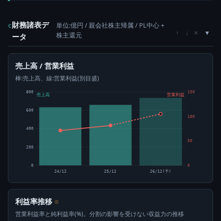
財務諸表デ
単位:億円 / 親会社株主帰属 / PL中心 +
c
×
↑
↓
株主還元
ータ
売上高 / 営業利益
棒:売上高、線:営業利益(別目盛)
800
150
売上高
営業利益
600
100
400
50
200
0
0
24/12
25/12
26/12(予)
利益率推移
⊙
営業利益率と純利益率(%)。分割の影響を受けない収益力の推移