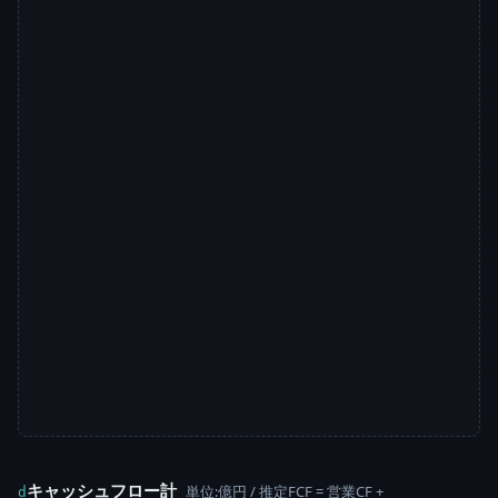
キャッシュフロー計
単位:億円 / 推定FCF = 営業CF +
d