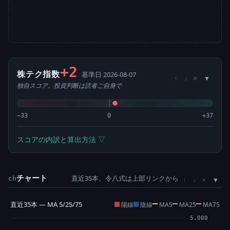
+2
株テク指数
基準日 2026-08-07
×
↑
↓
独自スコア。投資判断は読者ご自身で
−33
0
+37
スコアの内訳と算出方法 ▽
チャート
直近35本、令八式は上部リンクから
×
ch
↑
↓
直近35本 — MA 5/25/75
陽線
陰線
MA5
MA25
MA75
5,000