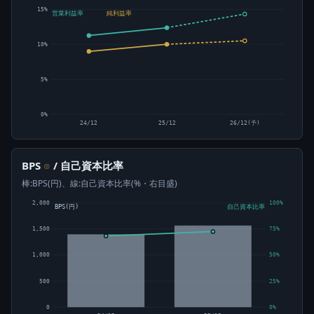
15%
営業利益率
純利益率
10%
5%
0%
24/12
25/12
26/12(予)
BPS
/ 自己資本比率
⊙
棒:BPS(円)、線:自己資本比率(%・右目盛)
2,000
100%
BPS(円)
自己資本比率
1,500
75%
1,000
50%
500
25%
0
0%