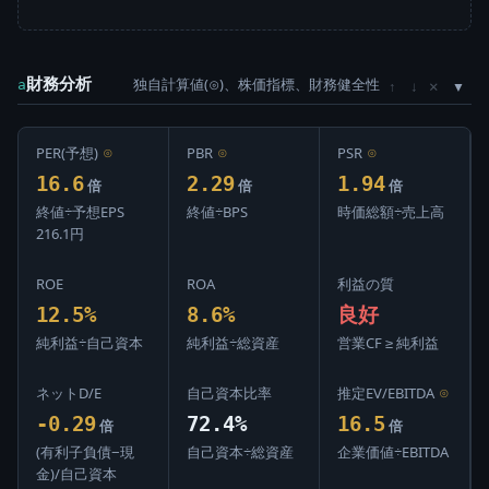
財務分析
独自計算値(⊙)、株価指標、財務健全性
×
a
↑
↓
PER(予想)
⊙
PBR
⊙
PSR
⊙
16.6
2.29
1.94
倍
倍
倍
終値÷予想EPS
終値÷BPS
時価総額÷売上高
216.1円
ROE
ROA
利益の質
12.5%
8.6%
良好
純利益÷自己資本
純利益÷総資産
営業CF ≥ 純利益
ネットD/E
自己資本比率
推定EV/EBITDA
⊙
-0.29
72.4%
16.5
倍
倍
(有利子負債−現
自己資本÷総資産
企業価値÷EBITDA
金)/自己資本