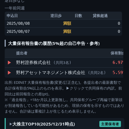
逆日歩なし
一年前同週
申込日
逆日歩
日数
貸株超過
2025/08/08
満額
0
2025/08/07
満額
0
大量保有報告書の履歴(5%超の自己申告・参考)
提出者
保有割合
▶
野村證券株式会社
6.97%
(共同3名)
▶
野村アセットマネジメント株式会社
5.59%
(共同2名)
出所: EDINET 大量保有報告書(変更/訂正含む)。各提出者の最新書類で
合計保有割合5%以上のものを表示。▶クリックで共同保有の内訳。前
回比は前回報告との差(pt)。
※「過去報告」=18か月以上更新無し。共同保有グループ再編で新筆頭
が別途報告している可能性があるため、現状の保有を示すものではあり
ません。合計値は重複計上が生じるため表示しません。
大株主TOP10(2025/12/31時点)
主要保有者