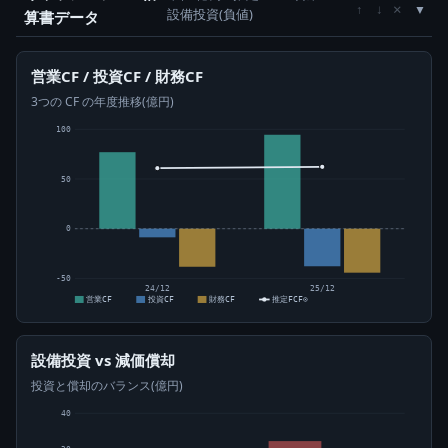
×
↑
↓
設備投資(負値)
算書データ
営業CF / 投資CF / 財務CF
3つの CF の年度推移(億円)
100
50
0
-50
24/12
25/12
営業CF
投資CF
財務CF
推定FCF⊙
設備投資 vs 減価償却
投資と償却のバランス(億円)
40