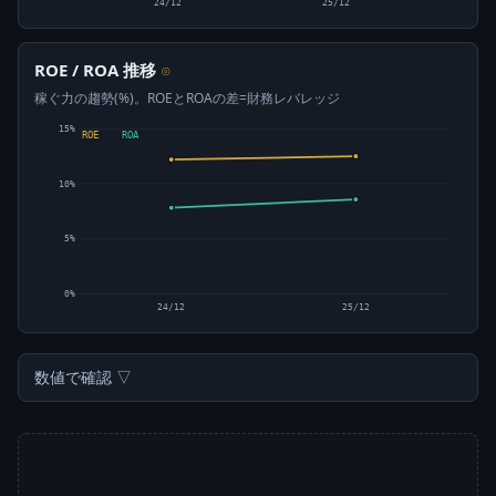
24/12
25/12
ROE / ROA 推移
⊙
稼ぐ力の趨勢(%)。ROEとROAの差=財務レバレッジ
15%
ROE
ROA
10%
5%
0%
24/12
25/12
数値で確認 ▽