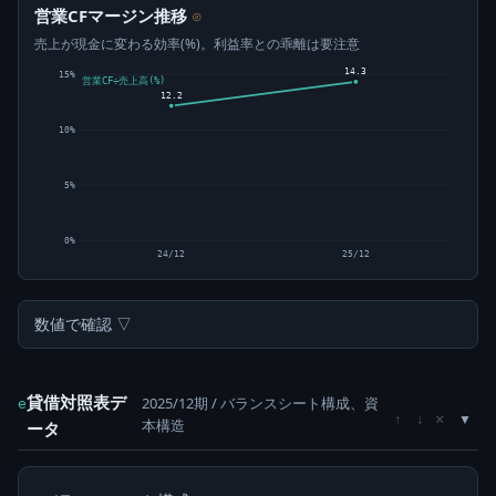
営業CFマージン推移
⊙
売上が現金に変わる効率(%)。利益率との乖離は要注意
14.3
15%
営業CF÷売上高(%)
12.2
10%
5%
0%
24/12
25/12
数値で確認 ▽
貸借対照表デ
2025/12期 / バランスシート構成、資
e
×
↑
↓
本構造
ータ