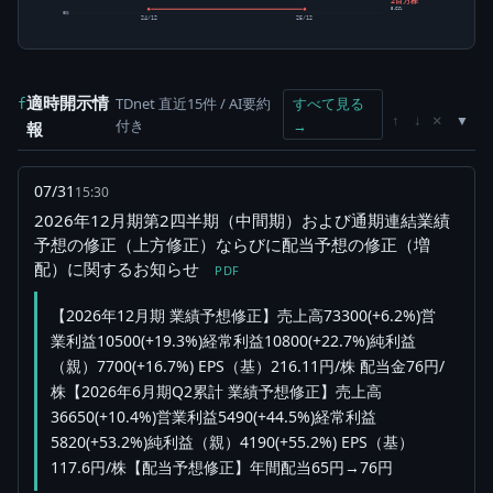
2百万株
5.61%
0株
24/12
25/12
適時開示情
TDnet 直近15件 / AI要約
すべて見る
f
×
↑
↓
付き
→
報
07/31
15:30
2026年12月期第2四半期（中間期）および通期連結業績
予想の修正（上方修正）ならびに配当予想の修正（増
配）に関するお知らせ
PDF
【2026年12月期 業績予想修正】売上高73300(+6.2%)営
業利益10500(+19.3%)経常利益10800(+22.7%)純利益
（親）7700(+16.7%) EPS（基）216.11円/株 配当金76円/
株【2026年6月期Q2累計 業績予想修正】売上高
36650(+10.4%)営業利益5490(+44.5%)経常利益
5820(+53.2%)純利益（親）4190(+55.2%) EPS（基）
117.6円/株【配当予想修正】年間配当65円→76円