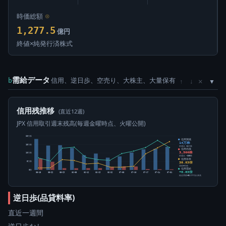
時価総額
⊙
1,277.5
億円
終値×純発行済株式
需給データ
信用、逆日歩、空売り、大株主、大量保有
×
b
↑
↓
信用残推移
(直近12週)
JPX 信用取引週末残高(毎週金曜時点、火曜公開)
20万株
信用買残
14万株
15万株
前週比 +1万株
信用売残
3,500株
10万株
前週比 -600株
信用倍率
38.83倍
5万株
買残÷売残
信用需給
0株
+0.63倍
05-15
05-22
05-29
06-05
06-12
06-19
06-26
07-03
07-10
07-17
07-24
07-31
純信用残÷5日平均出来高
逆日歩(品貸料率)
直近一週間