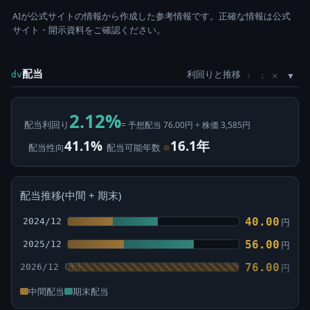
AIが公式サイトの情報から作成した参考情報です。正確な情報は公式
サイト・開示資料をご確認ください。
配当
利回りと推移
×
dv
↑
↓
2.12%
配当利回り
= 予想配当 76.00円 ÷ 株価 3,585円
41.1%
16.1年
配当性向
配当可能年数
⊙
配当推移(中間 + 期末)
40.00
2024/12
円
56.00
2025/12
円
76.00
2026/12
円
中間配当
期末配当