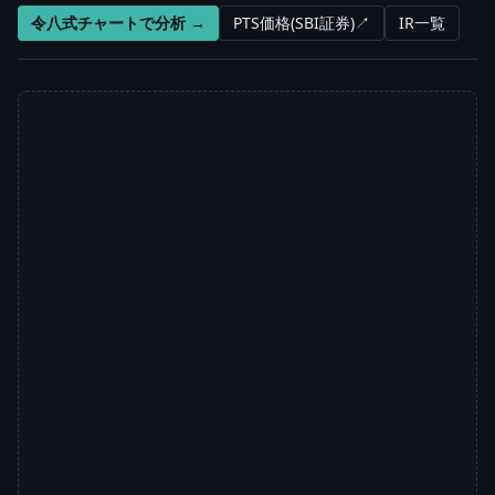
令八式チャートで分析 →
PTS価格(SBI証券)↗
IR一覧