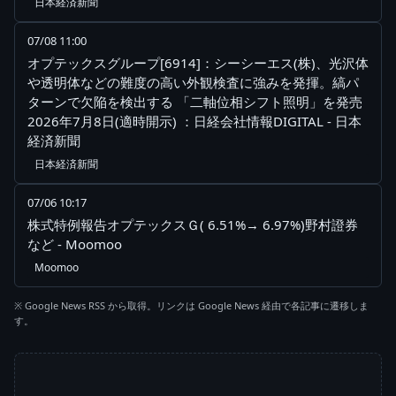
日本経済新聞
07/08 11:00
オプテックスグループ[6914]：シーシーエス(株)、光沢体
や透明体などの難度の高い外観検査に強みを発揮。縞パ
ターンで欠陥を検出する 「二軸位相シフト照明」を発売
2026年7月8日(適時開示) ：日経会社情報DIGITAL - 日本
経済新聞
日本経済新聞
07/06 10:17
株式特例報告オプテックスＧ( 6.51%→ 6.97%)野村證券
など - Moomoo
Moomoo
※ Google News RSS から取得。リンクは Google News 経由で各記事に遷移しま
す。