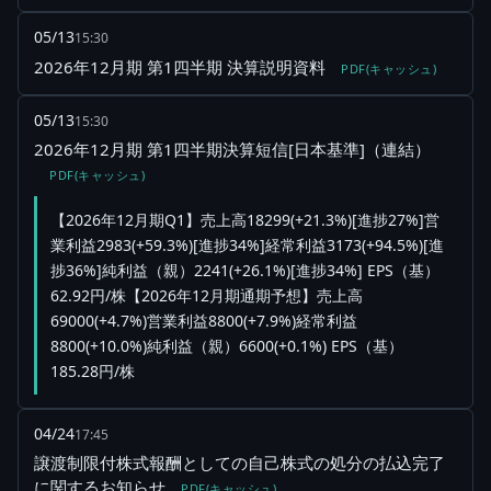
05/13
15:30
2026年12月期 第1四半期 決算説明資料
PDF(キャッシュ)
05/13
15:30
2026年12月期 第1四半期決算短信[日本基準]（連結）
PDF(キャッシュ)
【2026年12月期Q1】売上高18299(+21.3%)[進捗27%]営
業利益2983(+59.3%)[進捗34%]経常利益3173(+94.5%)[進
捗36%]純利益（親）2241(+26.1%)[進捗34%] EPS（基）
62.92円/株【2026年12月期通期予想】売上高
69000(+4.7%)営業利益8800(+7.9%)経常利益
8800(+10.0%)純利益（親）6600(+0.1%) EPS（基）
185.28円/株
04/24
17:45
譲渡制限付株式報酬としての自己株式の処分の払込完了
に関するお知らせ
PDF(キャッシュ)