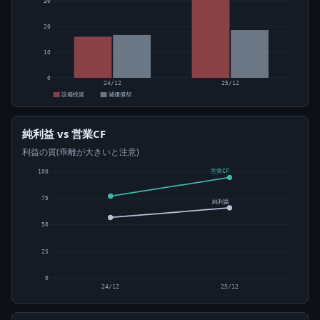
30
20
10
0
24/12
25/12
設備投資
減価償却
純利益 vs 営業CF
利益の質(乖離が大きいと注意)
営業CF
100
75
純利益
50
25
0
24/12
25/12