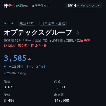
株
テク
銘柄
比較
ＩＲ
優待
保有
ＰＦ
6914
オプテックスグループ
▼
6914
東証PRM
日本基準・連結
オプテックスグループ
☆
決算期 12月 / データ出所: TDnet適時開示XBRL /
次回決算
8/12(水) 第２四半期 あと4日
3,585
円
−120円
(-3.24%)
▼
2026-08-07 終値
始値
高値
3,675
3,680
安値
出来高
3,490
148,900