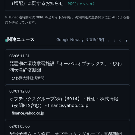
（増配）に関するお知らせ
PDF(キャッシュ)
※ TDnet 適時開示の XBRL を当サイトが解析。決算関連の主要開示には AI による要
約を併記しています。
関連ニュース
Google News より直近15件
×
g
↑
↓
08/06 11:31
琵琶湖の環境学習施設「オーパルオプテックス」 - びわ
湖大津経済新聞
びわ湖大津経済新聞
08/01 12:00
オプテックスグループ(株)【6914】：株価・株式情報
（夜間PTS含む） - finance.yahoo.co.jp
finance.yahoo.co.jp
08/01 05:00
配当予想を上方修正、オプテックスグループ - 京都新聞