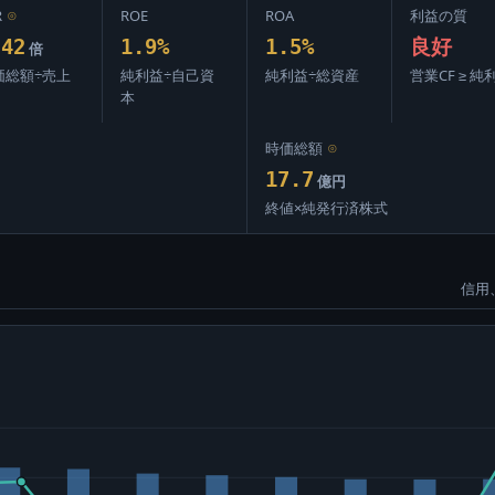
R
⊙
ROE
ROA
利益の質
.42
1.9%
1.5%
良好
倍
価総額÷売上
純利益÷自己資
純利益÷総資産
営業CF ≥ 純
本
時価総額
⊙
17.7
億円
終値×純発行済株式
信用