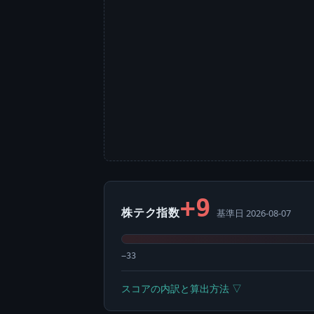
+9
株テク指数
基準日 2026-08-07
−33
スコアの内訳と算出方法 ▽