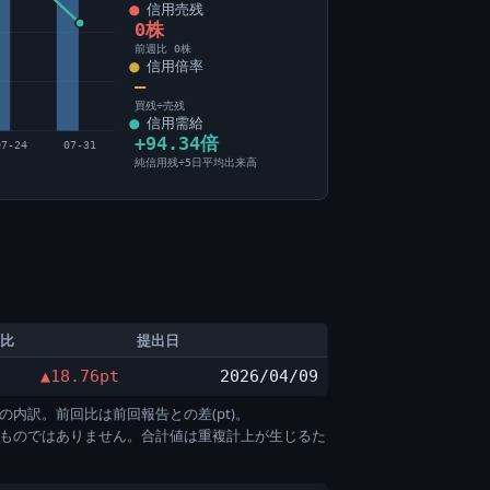
信用売残
0株
前週比 0株
信用倍率
―
買残÷売残
信用需給
+94.34倍
07-24
07-31
純信用残÷5日平均出来高
比
提出日
▲18.76pt
2026/04/09
の内訳。前回比は前回報告との差(pt)。
すものではありません。合計値は重複計上が生じるた