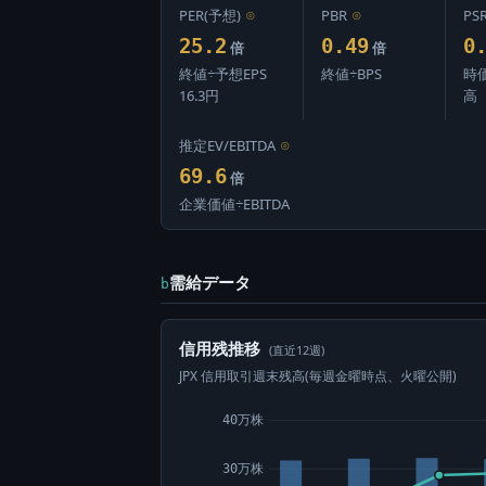
PER(予想)
⊙
PBR
⊙
PS
25.2
0.49
0
倍
倍
終値÷予想EPS
終値÷BPS
時
16.3円
高
推定EV/EBITDA
⊙
69.6
倍
企業価値÷EBITDA
需給データ
b
信用残推移
(直近12週)
JPX 信用取引週末残高(毎週金曜時点、火曜公開)
40万株
30万株