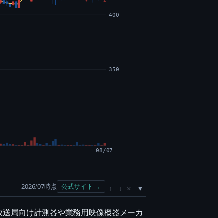
400
350
08/07
2026/07時点
公式サイト →
×
↑
↓
放送局向け計測器や業務用映像機器メーカ