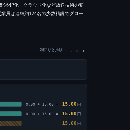
KやIP化・クラウド化など放送技術の変
、従業員は連結約124名の少数精鋭でグロー
利回りと推移
×
↑
↓
15.00
0.00 + 15.00 =
円
15.00
0.00 + 15.00 =
円
15.00
円