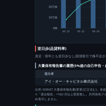
20万株
10万株
0株
05-15
05-22
05-29
逆日歩(品貸料率)
直近・前年とも逆日歩なし(貸借取引で株不足が
大量保有報告書の履歴(5%超の自己申告・
提出者
アイ・オー・キャピタル株式会社
出所: EDINET 大量保有報告書(変更/訂正含む
※「過去報告」=18か月以上更新無し。共同保有
め表示しません。