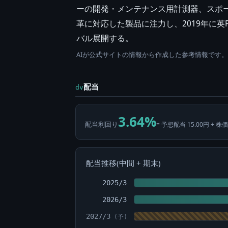
ーの開発・メンテナンス用計測器、スポー
革に対応した製品に注力し、2019年に英
バル展開する。
AIが公式サイトの情報から作成した参考情報です
配当
dv
3.64%
配当利回り
= 予想配当 15.00円 ÷ 株価
配当推移(中間 + 期末)
2025/3
2026/3
2027/3