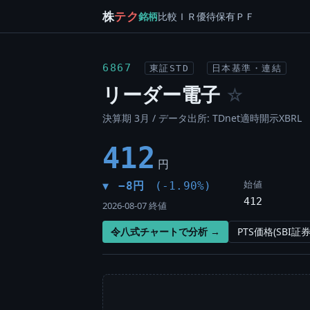
株
テク
銘柄
比較
ＩＲ
優待
保有
ＰＦ
6867
東証STD
日本基準・連結
リーダー電子
☆
決算期 3月 / データ出所: TDnet適時開示XBRL
412
円
始値
−8円
(-1.90%)
▼
412
2026-08-07 終値
令八式チャートで分析 →
PTS価格(SBI証券