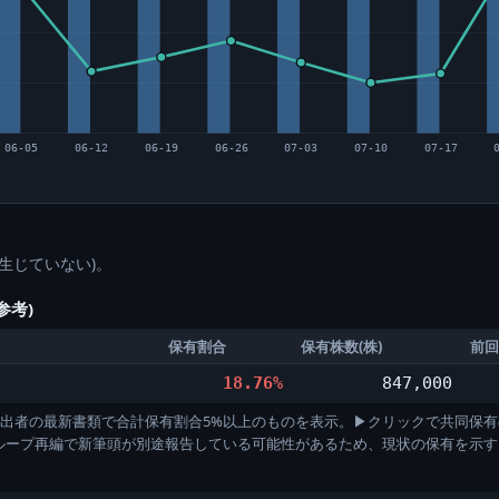
06-05
06-12
06-19
06-26
07-03
07-10
07-17
生じていない)。
参考)
保有割合
保有株数(株)
前回
18.76%
847,000
)。各提出者の最新書類で合計保有割合5%以上のものを表示。▶クリックで共同保有
グループ再編で新筆頭が別途報告している可能性があるため、現状の保有を示