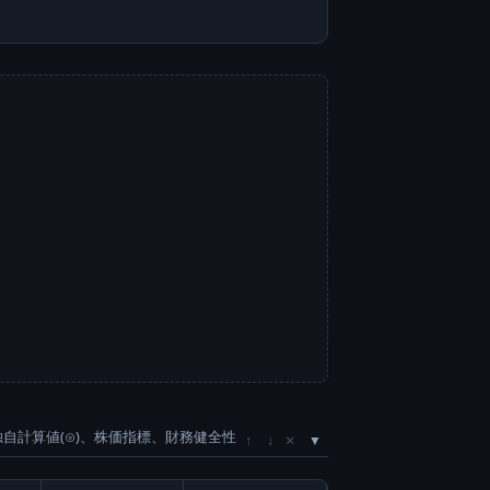
独自計算値(⊙)、株価指標、財務健全性
×
↑
↓