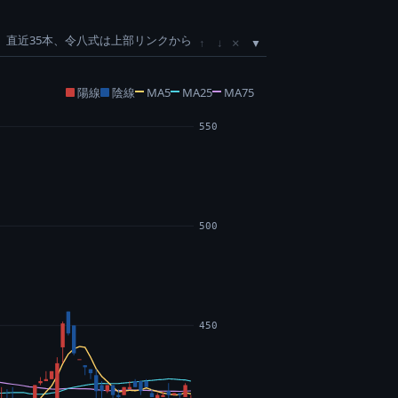
直近35本、令八式は上部リンクから
×
↑
↓
陽線
陰線
MA5
MA25
MA75
550
500
450