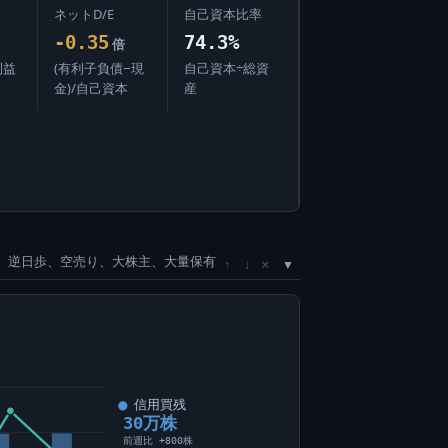
ネットD/E
自己資本比率
-0.35
74.3%
倍
利益
(有利子負債−現
自己資本÷総資
金)/自己資本
産
、逆日歩、空売り、大株主、大量保有
×
↑
↓
信用買残
30万株
前週比 +800株