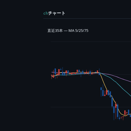
チャート
ch
直近35本 — MA 5/25/75