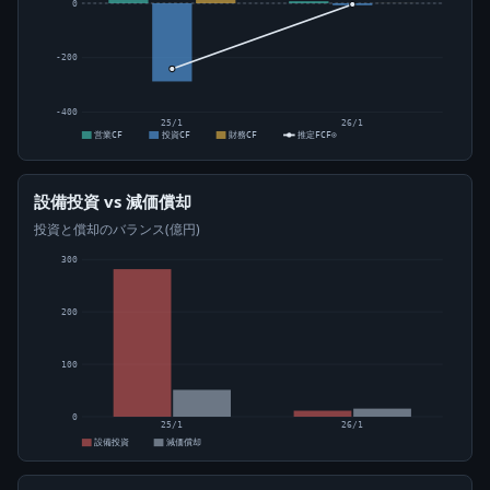
0
-200
-400
25/1
26/1
営業CF
投資CF
財務CF
推定FCF⊙
設備投資 vs 減価償却
投資と償却のバランス(億円)
300
200
100
0
25/1
26/1
設備投資
減価償却