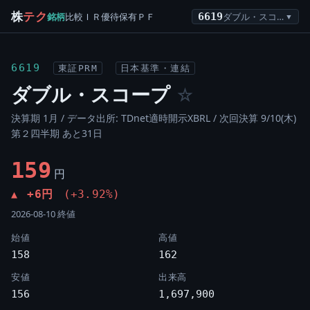
株
テク
銘柄
比較
ＩＲ
優待
保有
ＰＦ
6619
ダブル・スコープ
▼
6619
東証PRM
日本基準・連結
ダブル・スコープ
☆
決算期 1月 / データ出所: TDnet適時開示XBRL /
次回決算 9/10(木)
第２四半期 あと31日
159
円
+6円
(+3.92%)
▲
2026-08-10 終値
始値
高値
158
162
安値
出来高
156
1,697,900