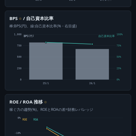
BPS
/ 自己資本比率
⊙
棒:BPS(円)、線:自己資本比率(%・右目盛)
1,000
100%
BPS(円)
自己資本比率
750
75%
500
50%
250
25%
0
0%
25/1
26/1
ROE / ROA 推移
⊙
稼ぐ力の趨勢(%)。ROEとROAの差=財務レバレッジ
0%
ROE
ROA
-10%