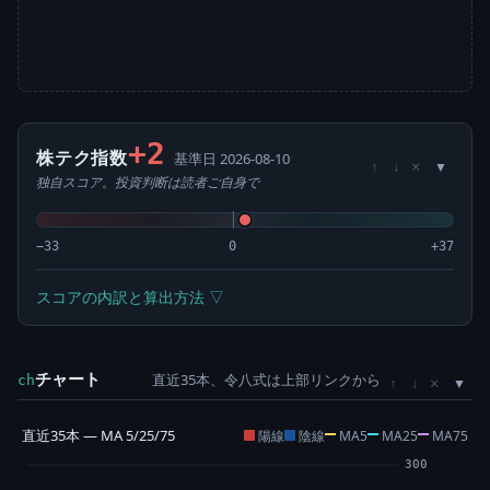
+2
株テク指数
基準日 2026-08-10
×
↑
↓
独自スコア。投資判断は読者ご自身で
−33
0
+37
スコアの内訳と算出方法 ▽
チャート
直近35本、令八式は上部リンクから
×
ch
↑
↓
直近35本 — MA 5/25/75
陽線
陰線
MA5
MA25
MA75
300