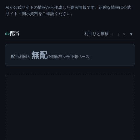
AIが公式サイトの情報から作成した参考情報です。正確な情報は公式
サイト・開示資料をご確認ください。
配当
利回りと推移
×
dv
↑
↓
無配
配当利回り
予想配当 0円(予想ベース)