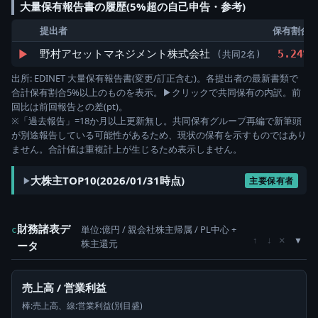
大量保有報告書の履歴(5%超の自己申告・参考)
提出者
保有割合
▶
野村アセットマネジメント株式会社
5.24%
(共同2名)
出所: EDINET 大量保有報告書(変更/訂正含む)。各提出者の最新書類で
合計保有割合5%以上のものを表示。▶クリックで共同保有の内訳。前
回比は前回報告との差(pt)。
※「過去報告」=18か月以上更新無し。共同保有グループ再編で新筆頭
が別途報告している可能性があるため、現状の保有を示すものではあり
ません。合計値は重複計上が生じるため表示しません。
大株主TOP10(2026/01/31時点)
主要保有者
財務諸表デ
単位:億円 / 親会社株主帰属 / PL中心 +
c
×
↑
↓
株主還元
ータ
売上高 / 営業利益
棒:売上高、線:営業利益(別目盛)