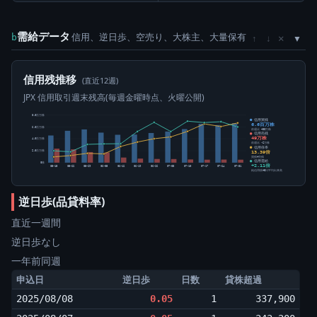
需給データ
信用、逆日歩、空売り、大株主、大量保有
×
b
↑
↓
信用残推移
(直近12週)
JPX 信用取引週末残高(毎週金曜時点、火曜公開)
8.0百万株
信用買残
6.6百万株
6.0百万株
前週比 +33万株
信用売残
49万株
4.0百万株
前週比 -2万株
信用倍率
13.39倍
2.0百万株
買残÷売残
信用需給
0株
+2.11倍
05-15
05-22
05-29
06-05
06-12
06-19
06-26
07-03
07-10
07-17
07-24
07-31
純信用残÷5日平均出来高
逆日歩(品貸料率)
直近一週間
逆日歩なし
一年前同週
申込日
逆日歩
日数
貸株超過
2025/08/08
0.05
1
337,900