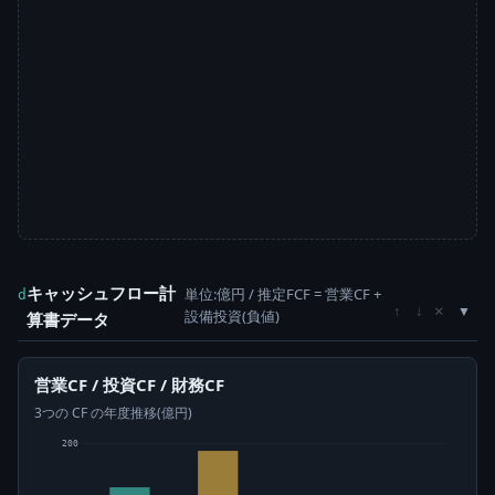
キャッシュフロー計
単位:億円 / 推定FCF = 営業CF +
d
×
↑
↓
設備投資(負値)
算書データ
営業CF / 投資CF / 財務CF
3つの CF の年度推移(億円)
200