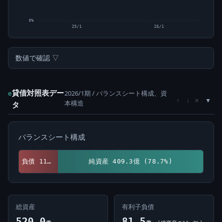
0%
25/1
26/1
数値で確認 ▽
貸借対照表デー
2026/1期 / バランスシート構成、資
e
×
↑
↓
本構造
タ
バランスシート構成
負債 110.7億 (21.3%)
純資産 409.3億 (78.7%)
総資産
有利子負債
520.0
81.5