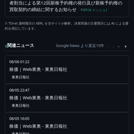
者割当による第12回新株予約権の発行及び新株予約権の
買取契約の締結に関するお知らせ
PDF(キャッシュ)
※ TDnet 適時開示の XBRL を当サイトが解析。決算関連の主要開示には AI による要
約を併記しています。
関連ニュース
Google News より直近15件
×
g
↑
↓
08/06 01:22
株価｜Web東奥 - 東奥日報社
東奥日報社
08/05 22:47
株価｜Web東奥 - 東奥日報社
東奥日報社
08/05 16:05
株価｜Web東奥 - 東奥日報社
東奥日報社