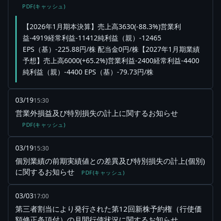
PDF(キャッシュ)
【2026年1月期本決算】売上高3630(-88.3%)営業利
益-4919経常利益-11412純利益（親）-12465
EPS（基）-225.88円/株 配当金0円/株【2027年1月期業績
予想】売上高6000(+65.2%)営業利益-2400経常利益-4400
純利益（親）-4400 EPS（基）-79.73円/株
03/19
15:30
営業外損益及び特別損失の計上に関するお知らせ
PDF(キャッシュ)
03/19
15:30
個別業績の前期実績値との差異及び特別損失の計上(個別)
に関するお知らせ
PDF(キャッシュ)
03/03
17:00
第三者割当により発行された第12回新株予約権（行使価
額修正条項付）の月間行使状況に関するお知らせ