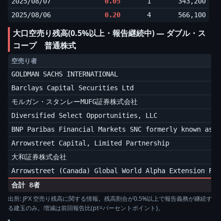
2025/08/07
0.05
1
343,200
2025/08/06
0.20
4
566,100
大口空売り残高(0.5%以上・報告継続中) ― ダブル・ス
コープ 普通株式
空売り者
GOLDMAN SACHS INTERNATIONAL
Barclays Capital Securities Ltd
モルガン・スタンレーMUFG証券株式会社
Diversified Select Opportunities, LLC
BNP Paribas Financial Markets SNC formerly known as B
Arrowstreet Capital, Limited Partnership
大和証券株式会社
Arrowstreet (Canada) Global World Alpha Extension Fun
合計 8者
出所: JPX 空売り残高に関する情報。残高割合が0.5%以上で報告義務が継続す
る建玉のみ。増減は前回報告比(pt=パーセントポイント)。