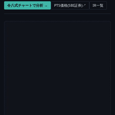
令八式チャートで分析 →
PTS価格(SBI証券)↗
IR一覧