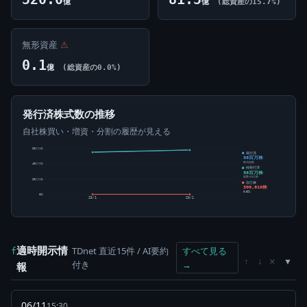
億
億
(総資産の15.7%)
無形資産
⚠
0.1
億
(総資産の0.0%)
発行済株式数の推移
自社株買い・増資・分割の履歴が見える
60百万株
発行済
58百万株
株式総数
40百万株
純発行済
58百万株
総数-自己株
20百万株
自己株
300,618株
0.52%
0株
25/1
26/1
適時開示情
TDnet 直近15件 / AI要約
すべて見る
f
×
↑
↓
付き
→
報
06/11
15:30