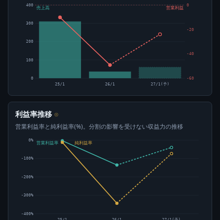
400
0
売上高
営業利益
300
-20
200
-40
100
0
-60
25/1
26/1
27/1(予)
利益率推移
⊙
営業利益率と純利益率(%)。分割の影響を受けない収益力の推移
0%
営業利益率
純利益率
-100%
-200%
-300%
-400%
25/1
26/1
27/1(予)