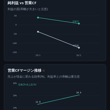
純利益 vs 営業CF
利益の質(乖離が大きいと注意)
50
営業CF
0
-50
-100
純利益
-150
25/1
26/1
営業CFマージン推移
⊙
売上が現金に変わる効率(%)。利益率との乖離は要注意
30%
営業CF÷売上高(%)
20.5
20%
12.9
10%