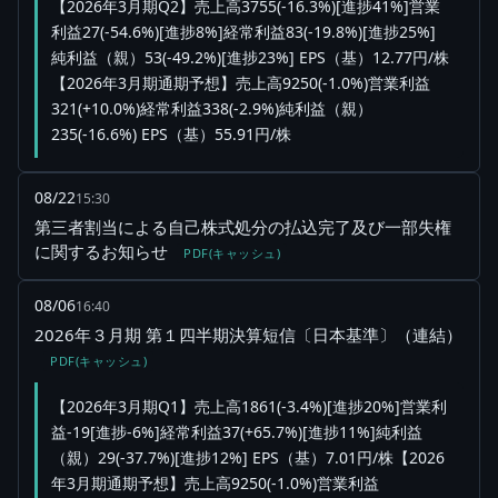
【2026年3月期Q2】売上高3755(-16.3%)[進捗41%]営業
利益27(-54.6%)[進捗8%]経常利益83(-19.8%)[進捗25%]
純利益（親）53(-49.2%)[進捗23%] EPS（基）12.77円/株
【2026年3月期通期予想】売上高9250(-1.0%)営業利益
321(+10.0%)経常利益338(-2.9%)純利益（親）
235(-16.6%) EPS（基）55.91円/株
08/22
15:30
第三者割当による自己株式処分の払込完了及び一部失権
に関するお知らせ
PDF(キャッシュ)
08/06
16:40
2026年３月期 第１四半期決算短信〔日本基準〕（連結）
PDF(キャッシュ)
【2026年3月期Q1】売上高1861(-3.4%)[進捗20%]営業利
益-19[進捗-6%]経常利益37(+65.7%)[進捗11%]純利益
（親）29(-37.7%)[進捗12%] EPS（基）7.01円/株【2026
年3月期通期予想】売上高9250(-1.0%)営業利益