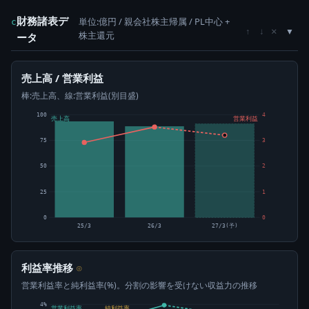
財務諸表デ
単位:億円 / 親会社株主帰属 / PL中心 +
c
×
↑
↓
株主還元
ータ
売上高 / 営業利益
棒:売上高、線:営業利益(別目盛)
100
4
売上高
営業利益
75
3
50
2
25
1
0
0
25/3
26/3
27/3(予)
利益率推移
⊙
営業利益率と純利益率(%)。分割の影響を受けない収益力の推移
4%
営業利益率
純利益率