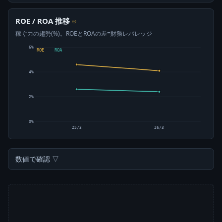
ROE / ROA 推移
⊙
稼ぐ力の趨勢(%)。ROEとROAの差=財務レバレッジ
6%
ROE
ROA
4%
2%
0%
25/3
26/3
数値で確認 ▽