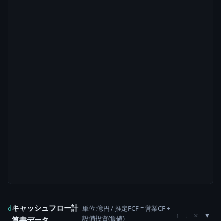
キャッシュフロー計
単位:億円 / 推定FCF = 営業CF +
d
×
↑
↓
設備投資(負値)
算書データ