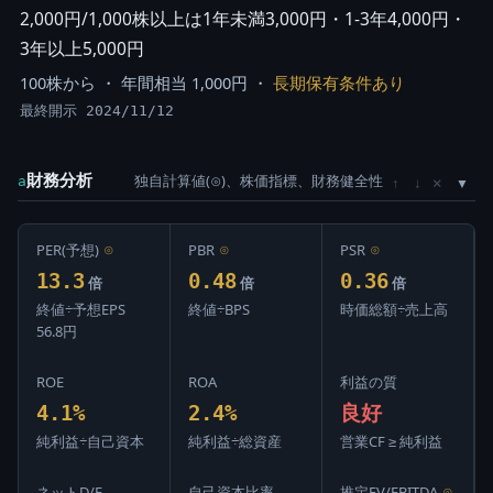
2,000円/1,000株以上は1年未満3,000円・1-3年4,000円・
3年以上5,000円
100株から ・ 年間相当 1,000円 ・
長期保有条件あり
最終開示 2024/11/12
財務分析
独自計算値(⊙)、株価指標、財務健全性
×
a
↑
↓
PER(予想)
⊙
PBR
⊙
PSR
⊙
13.3
0.48
0.36
倍
倍
倍
終値÷予想EPS
終値÷BPS
時価総額÷売上高
56.8円
ROE
ROA
利益の質
4.1%
2.4%
良好
純利益÷自己資本
純利益÷総資産
営業CF ≥ 純利益
ネットD/E
自己資本比率
推定EV/EBITDA
⊙