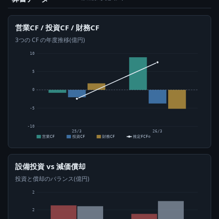
営業CF / 投資CF / 財務CF
3つの CF の年度推移(億円)
10
5
0
-5
-10
25/3
26/3
営業CF
投資CF
財務CF
推定FCF⊙
設備投資 vs 減価償却
投資と償却のバランス(億円)
2
2