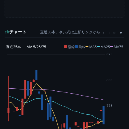
チャート
直近35本、令八式は上部リンクから
×
ch
↑
↓
直近35本 — MA 5/25/75
陽線
陰線
MA5
MA25
MA75
825
800
775