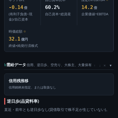
-0.14
60.2%
14.2
倍
倍
(有利子負債−現
自己資本÷総資産
企業価値÷EBITDA
金)/自己資本
時価総額
⊙
32.1
億円
終値×純発行済株式
需給データ
信用、逆日歩、空売り、大株主、大量保有
×
b
↑
↓
信用残推移
信用銘柄未指定、または取扱なし
逆日歩(品貸料率)
直近・前年とも逆日歩なし(貸借取引で株不足が生じていない)。