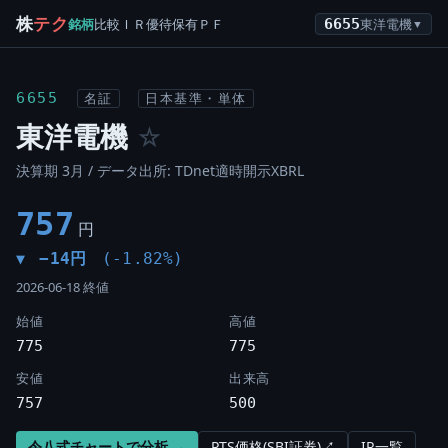
株
テク
銘柄
比較
ＩＲ
優待
保有
ＰＦ
6655
東洋電機
▼
6655
名証
日本基準・単体
東洋電機
☆
決算期 3月 / データ出所: TDnet適時開示XBRL
757
円
−14円
(-1.82%)
▼
2026-06-18 終値
始値
高値
775
775
安値
出来高
757
500
令八式チャートで分析 →
PTS価格(SBI証券)↗
IR一覧