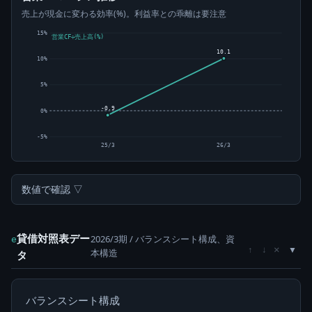
売上が現金に変わる効率(%)。利益率との乖離は要注意
15%
営業CF÷売上高(%)
10.1
10%
5%
-0.9
0%
-5%
25/3
26/3
数値で確認 ▽
貸借対照表デー
2026/3期 / バランスシート構成、資
e
×
↑
↓
本構造
タ
バランスシート構成