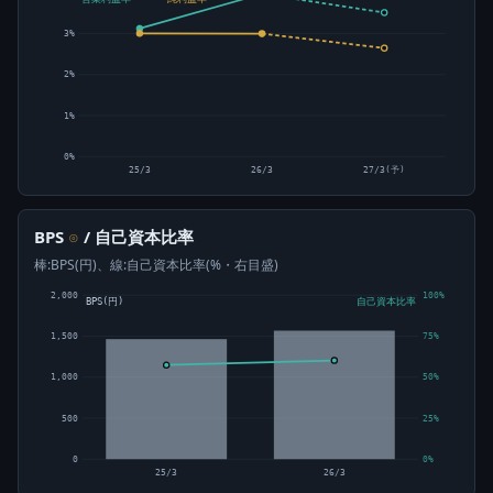
3%
2%
1%
0%
25/3
26/3
27/3(予)
BPS
/ 自己資本比率
⊙
棒:BPS(円)、線:自己資本比率(%・右目盛)
2,000
100%
BPS(円)
自己資本比率
1,500
75%
1,000
50%
500
25%
0
0%
25/3
26/3