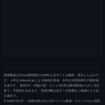
財務数値はTDnet適時開示のXBRLを当サイトが解析・算出したもので
す。 ⊙印は kabutec.jp による独自計算値、⚙印は分割反映中の動的補
正値です。 推定FCF・利益の質・ネットD/E等は開示数値からの二次計
算で、予想値を含みます。 投資判断は必ず一次情報をご確認のうえ自
己責任で。
© KABUTEC.JP — 財務分析は令八式チャート(株価・テクニカル)と役割