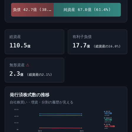
負債 42.7億 (38.6%)
純資産 67.8億 (61.4%)
総資産
有利子負債
110.5
17.7
億
億
(総資産の16.0%)
無形資産
⚠
2.3
億
(総資産の2.1%)
発行済株式数の推移
自社株買い・増資・分割の履歴が見える
6百万株
発行済
5百万株
株式総数
4百万株
純発行済
4百万株
総数-自己株
2百万株
自己株
453,753株
9.67%
0株
25/3
26/3