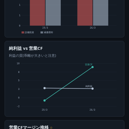
1
1
0
25/3
26/3
設備投資
減価償却
純利益 vs 営業CF
利益の質(乖離が大きいと注意)
10
営業CF
8
5
純利益
3
0
-2
25/3
26/3
営業CFマージン推移
⊙