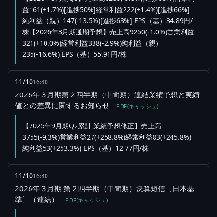
益161(+1.7%)[進捗50%]経常利益222(+1.4%)[進捗66%]
純利益（親）147(-13.5%)[進捗63%] EPS（基）34.89円/
株【2026年3月期通期予想】売上高9250(-1.0%)営業利益
321(+10.0%)経常利益338(-2.9%)純利益（親）
235(-16.6%) EPS（基）55.91円/株
11/10
16:40
2026年３月期第２四半期（中間期）連結業績予想と実績
値との差異に関するお知らせ
PDF(キャッシュ)
【2025年9月期Q2累計 業績予想修正】売上高
3755(-9.3%)営業利益27(+258.8%)経常利益83(+245.8%)
純利益53(+253.3%) EPS（基）12.77円/株
11/10
16:40
2026年３月期 第２四半期（中間期）決算短信〔日本基
準〕（連結）
PDF(キャッシュ)