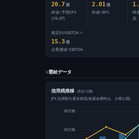
20.7
2.01
1
倍
倍
終値÷予想EPS
終値÷BPS
時
276.3円
高
推定EV/EBITDA
⊙
15.3
倍
企業価値÷EBITDA
需給データ
b
信用残推移
(直近12週)
JPX 信用取引週末残高(毎週金曜時点、火曜公開)
30万株
20万株