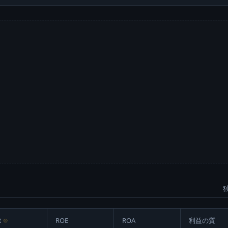
R
⊙
ROE
ROA
利益の質