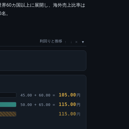
界60カ国以上に展開し、海外売上比率は
0名。
利回りと推移
×
↑
↓
105.00
45.00 + 60.00 =
円
115.00
50.00 + 65.00 =
円
115.00
円