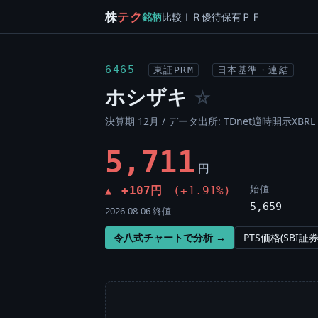
株
テク
銘柄
比較
ＩＲ
優待
保有
ＰＦ
6465
東証PRM
日本基準・連結
ホシザキ
☆
決算期 12月 / データ出所: TDnet適時開示XBRL
5,711
円
始値
+107円
(+1.91%)
▲
5,659
2026-08-06 終値
令八式チャートで分析 →
PTS価格(SBI証券