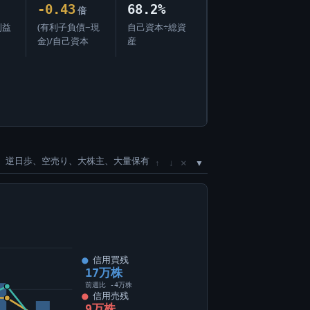
-0.43
68.2%
倍
利益
(有利子負債−現
自己資本÷総資
金)/自己資本
産
、逆日歩、空売り、大株主、大量保有
×
↑
↓
信用買残
17万株
前週比 -4万株
信用売残
9万株