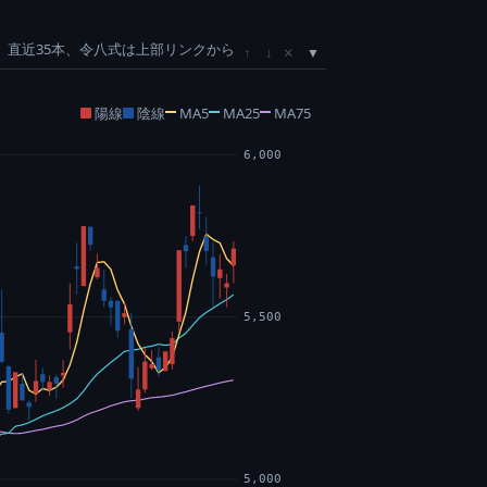
直近35本、令八式は上部リンクから
×
↑
↓
陽線
陰線
MA5
MA25
MA75
6,000
5,500
5,000