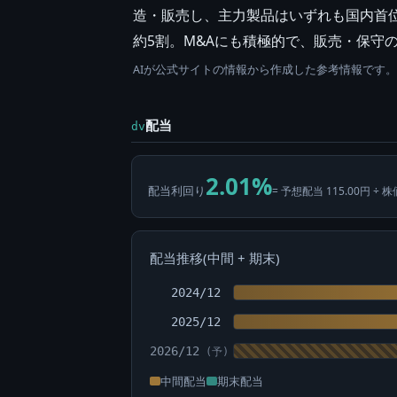
造・販売し、主力製品はいずれも国内首
約5割。M&Aにも積極的で、販売・保守の
AIが公式サイトの情報から作成した参考情報です
配当
dv
2.01%
配当利回り
= 予想配当 115.00円 ÷ 株
配当推移(中間 + 期末)
2024/12
2025/12
2026/12
中間配当
期末配当