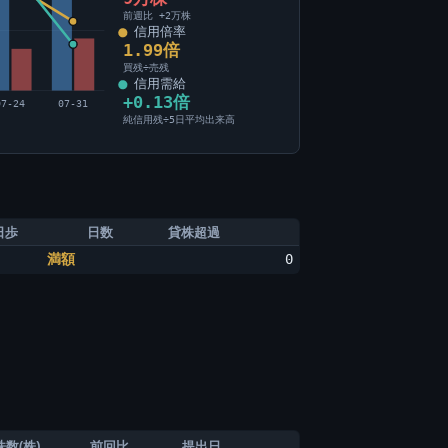
前週比 +2万株
信用倍率
1.99倍
買残÷売残
信用需給
+0.13倍
07-24
07-31
純信用残÷5日平均出来高
日歩
日数
貸株超過
満額
0
数(株)
前回比
提出日