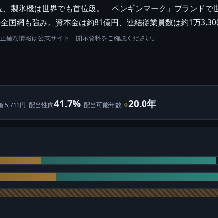
位、製氷機は世界でも首位級。「ペンギンマーク」ブランドで世
全国網も強み。資本金は約81億円、連結従業員数は約1万3,30
。正確な情報は公式サイト・開示資料をご確認ください。
41.7%
20.0年
配当性向
配当可能年数
⊙
価 5,711円