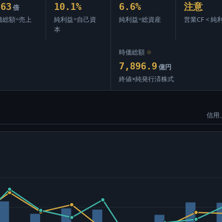
.63
10.1%
6.6%
注意
倍
価総額÷売上
純利益÷自己資
純利益÷総資産
営業CF < 純
本
時価総額
⊙
7,896.9
億円
終値×純発行済株式
信用