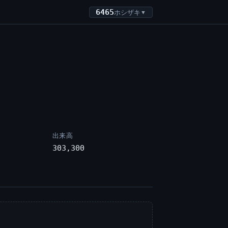
6465
ホシザキ
▼
出来高
303,300