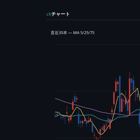
チャート
ch
直近35本 — MA 5/25/75