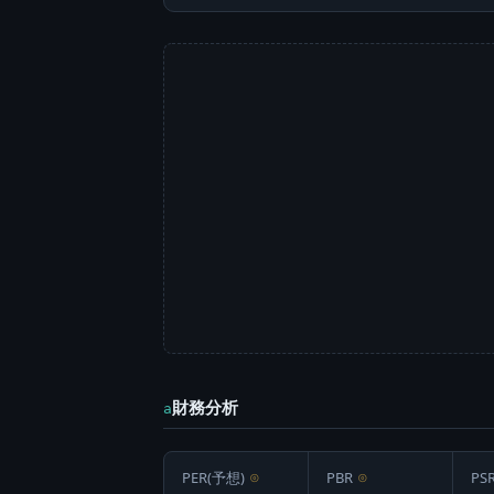
財務分析
a
PER(予想)
⊙
PBR
⊙
PS