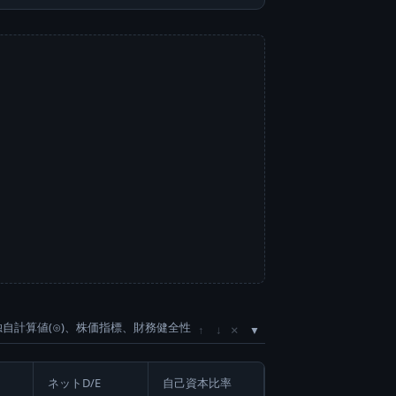
独自計算値(⊙)、株価指標、財務健全性
×
↑
↓
ネットD/E
自己資本比率