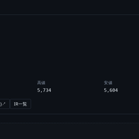
高値
安値
5,734
5,604
)↗
IR一覧