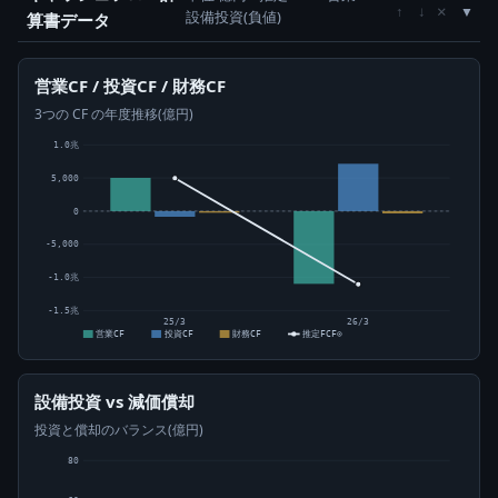
×
↑
↓
設備投資(負値)
算書データ
営業CF / 投資CF / 財務CF
3つの CF の年度推移(億円)
1.0兆
5,000
0
-5,000
-1.0兆
-1.5兆
25/3
26/3
営業CF
投資CF
財務CF
推定FCF⊙
設備投資 vs 減価償却
投資と償却のバランス(億円)
80