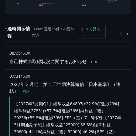
17百万株
5.74%
0株
25/3
26/3
適時開示情
TDnet 直近15件 / AI要約
すべて見る
f
×
↑
↓
付き
→
報
08/05
15:30
自己株式の取得状況に関するお知らせ
PDF
07/31
15:30
2027年３月期 第１四半期決算短信〔日本基準〕（連
結）
PDF
【2027年3月期Q1】経常収益64897(+22.9%)[進捗29%]
経常利益27831(+57.7%)[進捗36%]純利益（親）
20256(+55.8%)[進捗39%] EPS（基）71.5円/株【2027年
3月期通期予想】経常収益225900(-38.3%)経常利益
76600(-44.1%)純利益（親）52000(-46.2%) EPS（基）