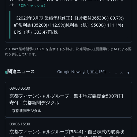
せ
PDF(キャッシュ)
【2026年3月期 業績予想修正】経常収益365300(+80.7%)
経常利益135200(+112.9%)純利益（親）95000(+111.1%)
EPS（基）333.47円/株
※ TDnet 適時開示の XBRL を当サイトが解析。決算関連の主要開示には AI による要
約を併記しています。
関連ニュース
Google News より直近15件
×
g
↑
↓
08/08 05:30
京都フィナンシャルグループ、熊本地震義援金500万円
寄付 - 京都新聞デジタル
京都新聞デジタル
08/05 15:30
京都フィナンシャルグループ[5844]：自己株式の取得状