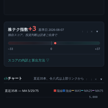
+3
株テク指数
基準日 2026-08-07
×
↑
↓
独自スコア。投資判断は読者ご自身で
−33
0
+37
スコアの内訳と算出方法 ▽
チャート
直近35本、令八式は上部リンクから
×
ch
↑
↓
直近35本 — MA 5/25/75
陽線
陰線
MA5
MA25
MA75
5,000