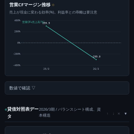
営業CFマージン推移
⊙
売上が現金に変わる効率(%)。利益率との乖離は要注意
400%
営業CF÷売上高(%)
299.9
200%
0%
-200%
-299.0
-400%
25/3
26/3
数値で確認 ▽
貸借対照表デー
2026/3期 / バランスシート構成、資
e
×
↑
↓
本構造
タ