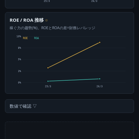
25/3
26/3
ROE / ROA 推移
⊙
稼ぐ力の趨勢(%)。ROEとROAの差=財務レバレッジ
10%
ROE
ROA
8%
5%
3%
0%
25/3
26/3
数値で確認 ▽