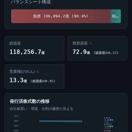
バランスシート構成
負債 106,894.2億 (90.4%)
純資産 11,362.5億 (9.6%)
総資産
無形資産
⚠
118,256.7
72.9
億
億
(総資産の0.1%)
営業権(のれん)
⚠
13.3
億
(総資産の0.0%)
発行済株式数の推移
自社株買い・増資・分割の履歴が見える
4.00億株
発行済
3.01億株
3.00億株
株式総数
純発行済
2.84億株
2.00億株
総数-自己株
自己株
1.00億株