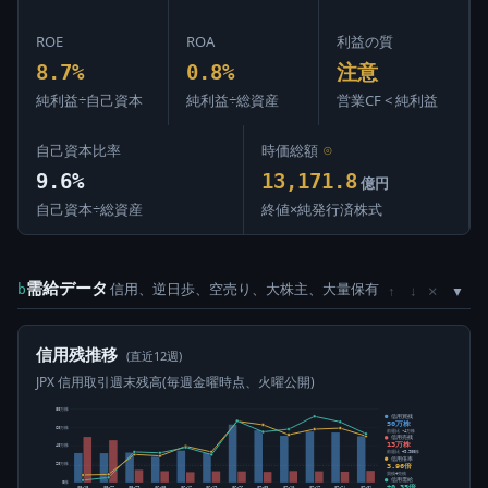
ROE
ROA
利益の質
8.7%
0.8%
注意
純利益÷自己資本
純利益÷総資産
営業CF < 純利益
自己資本比率
時価総額
⊙
9.6%
13,171.8
億円
自己資本÷総資産
終値×純発行済株式
需給データ
信用、逆日歩、空売り、大株主、大量保有
×
b
↑
↓
信用残推移
(直近12週)
JPX 信用取引週末残高(毎週金曜時点、火曜公開)
80万株
信用買残
50万株
60万株
前週比 -4万株
信用売残
13万株
40万株
前週比 +9,900株
信用倍率
3.96倍
20万株
買残÷売残
信用需給
0株
+0.35倍
05-15
05-22
05-29
06-05
06-12
06-19
06-26
07-03
07-10
07-17
07-24
07-31