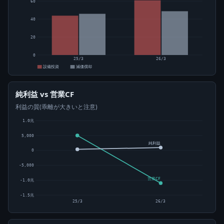
60
40
20
0
25/3
26/3
設備投資
減価償却
純利益 vs 営業CF
利益の質(乖離が大きいと注意)
1.0兆
5,000
純利益
0
-5,000
営業CF
-1.0兆
-1.5兆
25/3
26/3