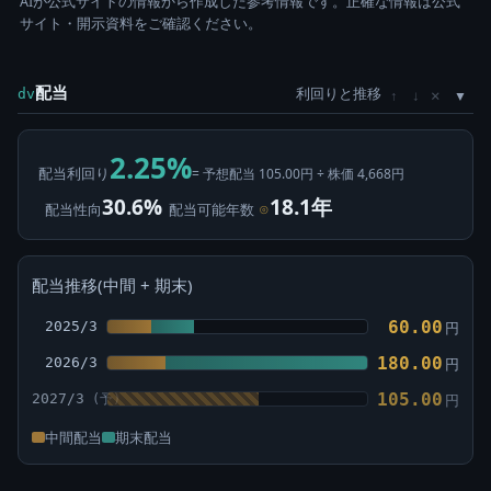
AIが公式サイトの情報から作成した参考情報です。正確な情報は公式
サイト・開示資料をご確認ください。
配当
利回りと推移
×
dv
↑
↓
2.25%
配当利回り
= 予想配当 105.00円 ÷ 株価 4,668円
30.6%
18.1年
配当性向
配当可能年数
⊙
配当推移(中間 + 期末)
60.00
2025/3
円
180.00
2026/3
円
105.00
2027/3
円
中間配当
期末配当