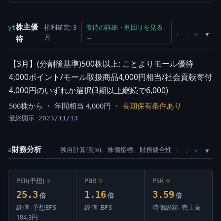
株主優
権利確定: 3
優待の詳細・利回りを見る
yt
×
↑
↓
月
→
待
【3月】(分割後基準)500株以上: ことよりモール優待
4,000ポイント/モール取扱商品4,000円相当/社会貢献寄付
4,000円のいずれか選択(3期以上継続で6,000)
500株から ・ 年間相当 4,000円 ・
長期保有条件あり
最終開示 2023/11/13
財務分析
独自計算値(⊙)、株価指標、財務健全性
×
a
↑
↓
PER(予想)
⊙
PBR
⊙
PSR
⊙
25.3
1.16
3.59
倍
倍
倍
終値÷予想EPS
終値÷BPS
時価総額÷売上高
184.3円