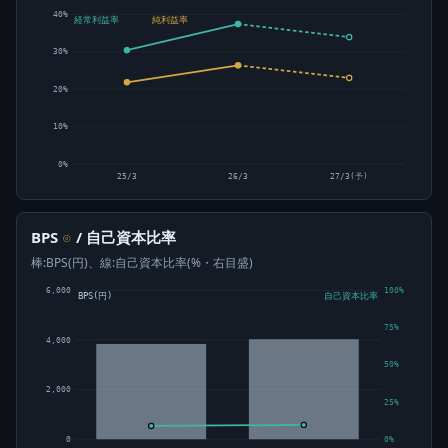
40%
経常利益率
純利益率
30%
20%
10%
0%
25/3
26/3
27/3(予)
BPS
/ 自己資本比率
⊙
棒:BPS(円)、線:自己資本比率(%・右目盛)
6,000
100%
BPS(円)
自己資本比率
75%
4,000
50%
2,000
25%
0
0%