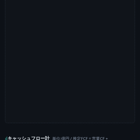
キャッシュフロー計
単位:億円 / 推定FCF = 営業CF +
d