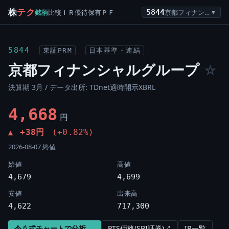
株
テク
銘柄
比較
ＩＲ
優待
保有
ＰＦ
5844
京都フィナンシャルグループ
▼
5844
東証PRM
日本基準・連結
京都フィナンシャルグループ
☆
決算期 3月 / データ出所: TDnet適時開示XBRL
4,668
円
+38円
(+0.82%)
▲
2026-08-07 終値
始値
高値
4,679
4,699
安値
出来高
4,622
717,300
令八式チャートで分析 →
PTS価格(SBI証券)↗
IR一覧