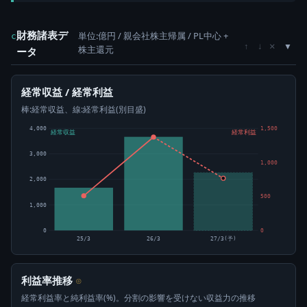
財務諸表デ
単位:億円 / 親会社株主帰属 / PL中心 +
c
×
↑
↓
株主還元
ータ
経常収益 / 経常利益
棒:経常収益、線:経常利益(別目盛)
4,000
1,500
経常収益
経常利益
3,000
1,000
2,000
500
1,000
0
0
25/3
26/3
27/3(予)
利益率推移
⊙
経常利益率と純利益率(%)。分割の影響を受けない収益力の推移