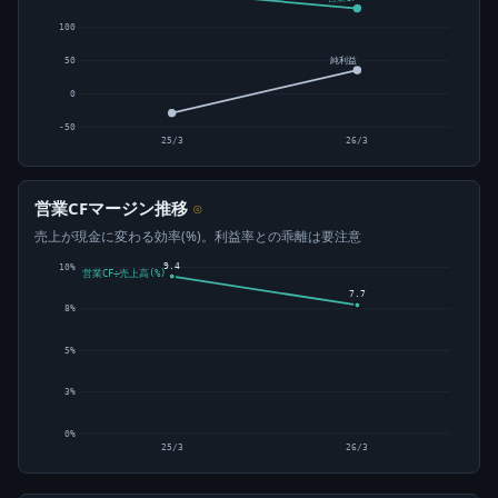
100
純利益
50
0
-50
25/3
26/3
営業CFマージン推移
⊙
売上が現金に変わる効率(%)。利益率との乖離は要注意
9.4
10%
営業CF÷売上高(%)
7.7
8%
5%
3%
0%
25/3
26/3