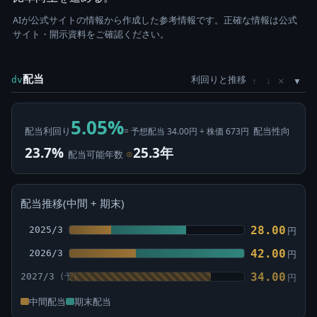
AIが公式サイトの情報から作成した参考情報です。正確な情報は公式
サイト・開示資料をご確認ください。
配当
利回りと推移
×
dv
↑
↓
5.05%
配当利回り
配当性向
= 予想配当 34.00円 ÷ 株価 673円
23.7%
25.3年
配当可能年数
⊙
配当推移(中間 + 期末)
28.00
2025/3
円
42.00
2026/3
円
34.00
2027/3
円
中間配当
期末配当