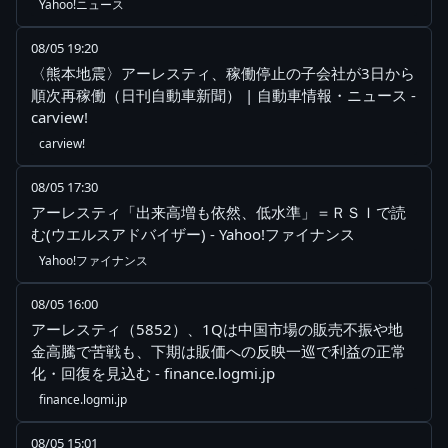
Yahoo!ニュース
08/05 19:20
〈熊本地震〉アーレスティ、稼働停止の子会社が3日から
順次再稼働（日刊自動車新聞） | 自動車情報・ニュース -
carview!
carview!
08/05 17:30
アーレスティ「出来高増も依然、低水準」＝ＲＳＩで読
む(ウエルスアドバイザー) - Yahoo!ファイナンス
Yahoo!ファイナンス
08/05 16:00
アーレスティ（5852）、1Qは中国市場の販売不振や地
金高騰で苦戦も、下期は販価への反映一巡で利益の正常
化・回復を見込む - finance.logmi.jp
finance.logmi.jp
08/05 15:01