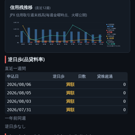
信用残推移
(直近12週)
JPX 信用取引週末残高(毎週金曜時点、火曜公開)
1.5百万株
信用買残
60万株
前週比 -5,000株
1.0百万株
信用売残
6万株
前週比 -1,200株
信用倍率
50万株
9.63倍
買残÷売残
信用需給
0株
+4.02倍
05-15
05-22
05-29
06-05
06-12
06-19
06-26
07-03
07-10
07-17
07-24
07-31
純信用残÷5日平均出来高
逆日歩(品貸料率)
直近一週間
申込日
逆日歩
日数
貸株超過
2026/08/06
満額
0
2026/08/05
満額
0
2026/08/03
満額
0
2026/07/31
満額
0
一年前同週
逆日歩なし