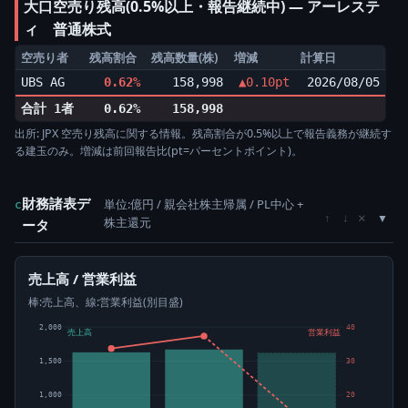
大口空売り残高(0.5%以上・報告継続中) ― アーレステ
ィ 普通株式
空売り者
残高割合
残高数量(株)
増減
計算日
UBS AG
0.62%
158,998
▲0.10pt
2026/08/05
合計 1者
0.62%
158,998
出所: JPX 空売り残高に関する情報。残高割合が0.5%以上で報告義務が継続す
る建玉のみ。増減は前回報告比(pt=パーセントポイント)。
財務諸表デ
単位:億円 / 親会社株主帰属 / PL中心 +
c
×
↑
↓
株主還元
ータ
売上高 / 営業利益
棒:売上高、線:営業利益(別目盛)
2,000
40
売上高
営業利益
1,500
30
1,000
20