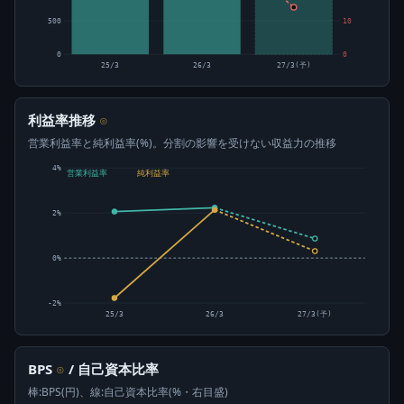
500
10
0
0
25/3
26/3
27/3(予)
利益率推移
⊙
営業利益率と純利益率(%)。分割の影響を受けない収益力の推移
4%
営業利益率
純利益率
2%
0%
-2%
25/3
26/3
27/3(予)
BPS
/ 自己資本比率
⊙
棒:BPS(円)、線:自己資本比率(%・右目盛)