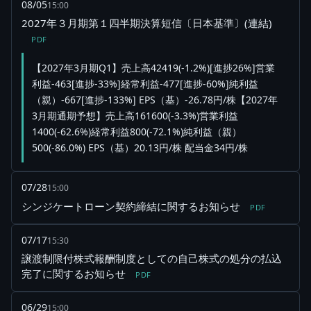
08/05
15:00
2027年３月期第１四半期決算短信〔日本基準〕(連結)
PDF
【2027年3月期Q1】売上高42419(-1.2%)[進捗26%]営業
利益-463[進捗-33%]経常利益-477[進捗-60%]純利益
（親）-667[進捗-133%] EPS（基）-26.78円/株【2027年
3月期通期予想】売上高161600(-3.3%)営業利益
1400(-62.6%)経常利益800(-72.1%)純利益（親）
500(-86.0%) EPS（基）20.13円/株 配当金34円/株
07/28
15:00
シンジケートローン契約締結に関するお知らせ
PDF
07/17
15:30
譲渡制限付株式報酬制度としての自己株式の処分の払込
完了に関するお知らせ
PDF
06/29
15:00