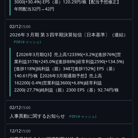
3000(+30.4%) EPS（基）120.29円/株【配当予想修正】
年間配当32円→42円
02/12
15:00
2026年３月期 第３四半期決算短信〔日本基準〕（連結）
PDF(キャッシュ)
【2026年3月期Q3】売上高123396(+3.2%)[進捗76%]営
業利益3178(+245.0%)[進捗88%]経常利益2590(+134.5%)
[進捗118%]純利益（親）3487[進捗152%] EPS（基）
140.61円/株【2026年3月期通期予想】売上高
162200(-0.4%)営業利益3600(+6.8%)経常利益
2200(-27.7%)純利益（親）2300 EPS（基）92.74円/株
02/12
15:00
人事異動に関するお知らせ
PDF(キャッシュ)
12/12
15:00