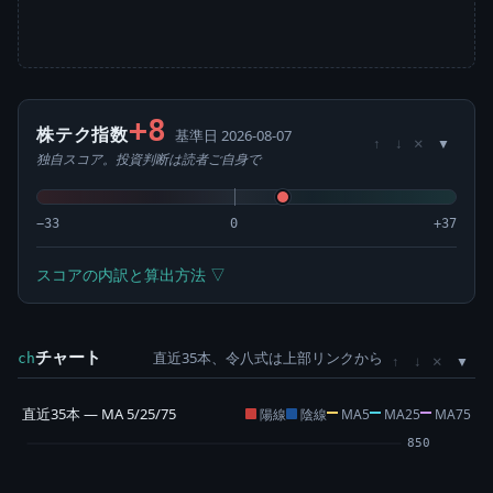
+8
株テク指数
基準日 2026-08-07
×
↑
↓
独自スコア。投資判断は読者ご自身で
−33
0
+37
スコアの内訳と算出方法 ▽
チャート
直近35本、令八式は上部リンクから
×
ch
↑
↓
直近35本 — MA 5/25/75
陽線
陰線
MA5
MA25
MA75
850