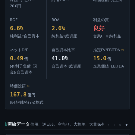
20.0円
ROE
ROA
利益の質
6.6%
2.6%
良好
純利益÷自己資本
純利益÷総資産
営業CF ≥ 純利益
ネットD/E
自己資本比率
推定EV/EBITDA
⊙
0.49
41.0%
15.0
倍
倍
(有利子負債−現
自己資本÷総資産
企業価値÷EBITDA
金)/自己資本
時価総額
⊙
167.8
億円
終値×純発行済株式
需給データ
信用、逆日歩、空売り、大株主、大量保有
×
b
↑
↓