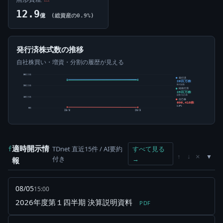
12.9
億
(総資産の0.9%)
発行済株式数の推移
自社株買い・増資・分割の履歴が見える
30百万株
発行済
26百万株
株式総数
20百万株
純発行済
25百万株
総数-自己株
10百万株
自己株
606,410株
2.37%
0株
25/3
26/3
適時開示情
TDnet 直近15件 / AI要約
すべて見る
f
×
↑
↓
付き
→
報
08/05
15:00
2026年度第１四半期 決算説明資料
PDF