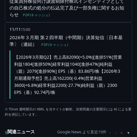
従業員持株会向け譲渡制限付株式インセンティブとして
の自己株式の処分の払込完了及び一部失権に関するお知
らせ
PDF(キャッシュ)
11/11
15:00
2026年３月期 第２四半期（中間期）決算短信〔日本基
準〕（連結）
PDF(キャッシュ)
【2026年3月期Q2】売上高82090(+5.0%)[進捗51%]営業
利益1804[進捗50%]経常利益1040[進捗47%]純利益
（親）2079[進捗90%] EPS（基）83.86円/株【2026年3
月期通期予想】売上高162200(-0.4%)営業利益
3600(+6.8%)経常利益2200(-27.7%)純利益（親）2300
EPS（基）92.74円/株
※ TDnet 適時開示の XBRL を当サイトが解析。決算関連の主要開示には AI による要
約を併記しています。
関連ニュース
Google News より直近15件
×
g
↑
↓