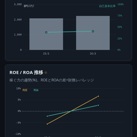
3,000
100%
BPS(円)
自己資本比率
75%
2,000
50%
1,000
25%
0
0%
25/3
26/3
ROE / ROA 推移
⊙
稼ぐ力の趨勢(%)。ROEとROAの差=財務レバレッジ
10%
ROE
ROA
5%
0%
-5%
-10%