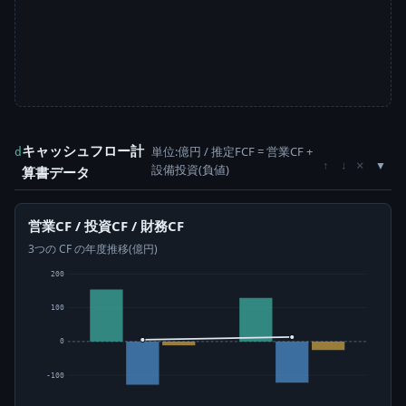
キャッシュフロー計
単位:億円 / 推定FCF = 営業CF +
d
×
↑
↓
設備投資(負値)
算書データ
営業CF / 投資CF / 財務CF
3つの CF の年度推移(億円)
200
100
0
-100