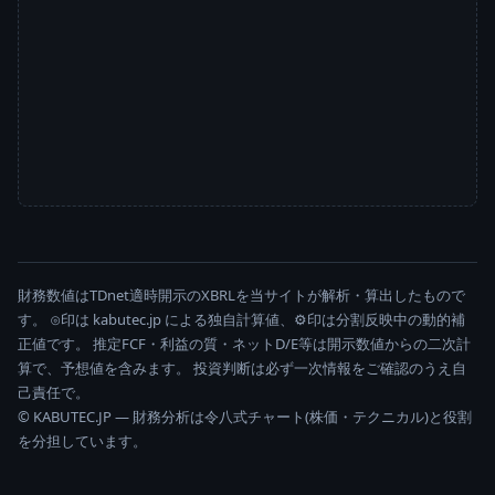
財務数値はTDnet適時開示のXBRLを当サイトが解析・算出したもので
す。 ⊙印は kabutec.jp による独自計算値、⚙印は分割反映中の動的補
正値です。 推定FCF・利益の質・ネットD/E等は開示数値からの二次計
算で、予想値を含みます。 投資判断は必ず一次情報をご確認のうえ自
己責任で。
© KABUTEC.JP — 財務分析は令八式チャート(株価・テクニカル)と役割
を分担しています。