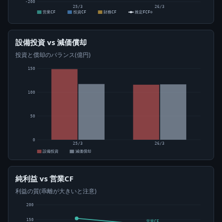
-200
25/3
26/3
営業CF
投資CF
財務CF
推定FCF⊙
設備投資 vs 減価償却
投資と償却のバランス(億円)
150
100
50
0
25/3
26/3
設備投資
減価償却
純利益 vs 営業CF
利益の質(乖離が大きいと注意)
200
150
営業CF