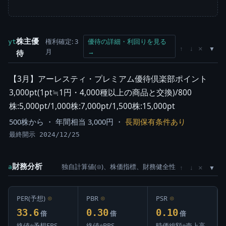
株主優
権利確定: 3
優待の詳細・利回りを見る
yt
×
↑
↓
月
→
待
【3月】アーレスティ・プレミアム優待倶楽部ポイント
3,000pt(1pt≒1円・4,000種以上の商品と交換)/800
株:5,000pt/1,000株:7,000pt/1,500株:15,000pt
500株から ・ 年間相当 3,000円 ・
長期保有条件あり
最終開示 2024/12/25
財務分析
独自計算値(⊙)、株価指標、財務健全性
×
a
↑
↓
PER(予想)
⊙
PBR
⊙
PSR
⊙
33.6
0.30
0.10
倍
倍
倍
終値÷予想EPS
終値÷BPS
時価総額÷売上高