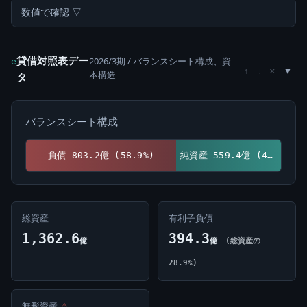
数値で確認 ▽
貸借対照表デー
2026/3期 / バランスシート構成、資
e
×
↑
↓
本構造
タ
バランスシート構成
負債 803.2億 (58.9%)
純資産 559.4億 (41.1%)
総資産
有利子負債
1,362.6
394.3
億
億
(総資産の
28.9%)
無形資産
⚠