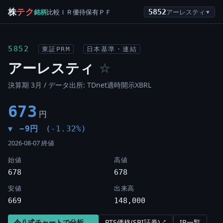
株
テク
銘柄
比較
ＩＲ
優待
保有
ＰＦ
5852
アーレスティ
▼
5852
東証PRM
日本基準・連結
アーレスティ
☆
決算期 3月 / データ出所: TDnet適時開示XBRL
673
円
−9円
(-1.32%)
▼
2026-08-07 終値
始値
高値
678
678
安値
出来高
669
148,000
令八式チャートで分析 →
PTS価格(SBI証券)↗
IR一覧