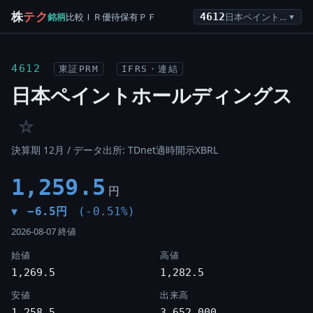
株
テク
銘柄
比較
ＩＲ
優待
保有
ＰＦ
4612
日本ペイントホールディングス
▼
4612
東証PRM
IFRS・連結
日本ペイントホールディングス
☆
決算期 12月 / データ出所: TDnet適時開示XBRL
1,259.5
円
−6.5円
(-0.51%)
▼
2026-08-07 終値
始値
高値
1,269.5
1,282.5
安値
出来高
1,258.5
3,652,000