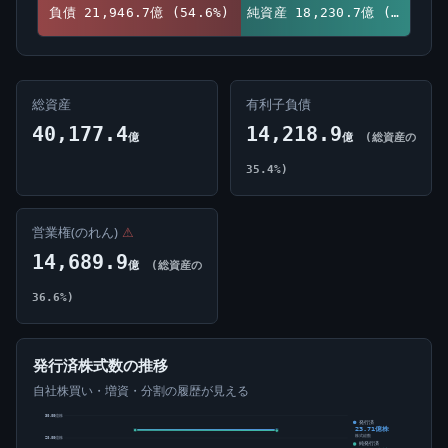
負債 21,946.7億 (54.6%)
純資産 18,230.7億 (45.4%)
総資産
有利子負債
40,177.4
14,218.9
億
億
(総資産の
35.4%)
営業権(のれん)
⚠
14,689.9
億
(総資産の
36.6%)
発行済株式数の推移
自社株買い・増資・分割の履歴が見える
30.00億株
発行済
23.71億株
株式総数
20.00億株
純発行済