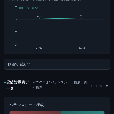
15%
営業CF÷売上高(%)
10.6
10.2
10%
5%
0%
24/12
25/12
数値で確認 ▽
貸借対照表デ
2025/12期 / バランスシート構成、資
e
×
↑
↓
本構造
ータ
バランスシート構成