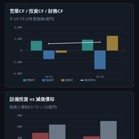
営業CF / 投資CF / 財務CF
3つの CF の年度推移(億円)
4,000
2,000
0
-2,000
-4,000
24/12
25/12
営業CF
投資CF
財務CF
推定FCF⊙
設備投資 vs 減価償却
投資と償却のバランス(億円)
800
600
400