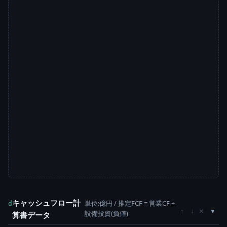
キャッシュフロー計
単位:億円 / 推定FCF = 営業CF +
d
×
↑
↓
設備投資(負値)
算書データ