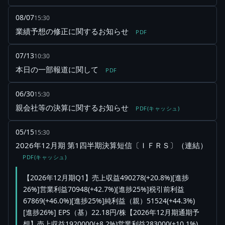
08/07
15:30
業績予想の修正に関するお知らせ
PDF
07/13
10:30
本日の一部報道に関して
PDF
06/30
15:30
親会社等の決算に関するお知らせ
PDF(キャッシュ)
05/15
15:30
2026年12月期 第1四半期決算短信〔ＩＦＲＳ〕（連結）
PDF(キャッシュ)
【2026年12月期Q1】売上収益490278(+20.8%)[進捗
26%]営業利益70948(+42.7%)[進捗25%]税引前利益
67869(+46.0%)[進捗25%]純利益（親）51524(+44.3%)
[進捗26%] EPS（基）22.18円/株【2026年12月期通期予
想】売上収益1920000(+8.2%)営業利益283000(+10.1%)