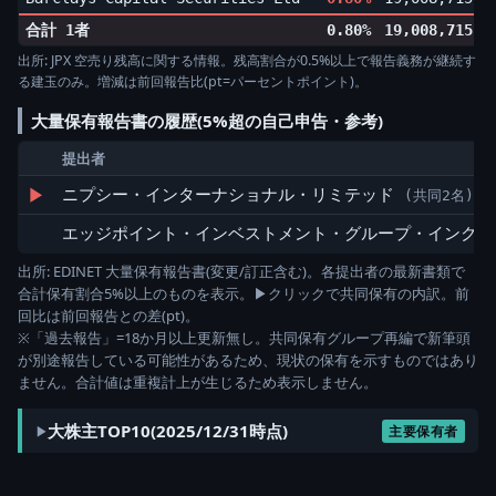
合計 1者
0.80%
19,008,715
出所: JPX 空売り残高に関する情報。残高割合が0.5%以上で報告義務が継続す
る建玉のみ。増減は前回報告比(pt=パーセントポイント)。
大量保有報告書の履歴(5%超の自己申告・参考)
提出者
▶
ニプシー・インターナショナル・リミテッド
(共同2名)
エッジポイント・インベストメント・グループ・インク
出所: EDINET 大量保有報告書(変更/訂正含む)。各提出者の最新書類で
合計保有割合5%以上のものを表示。▶クリックで共同保有の内訳。前
回比は前回報告との差(pt)。
※「過去報告」=18か月以上更新無し。共同保有グループ再編で新筆頭
が別途報告している可能性があるため、現状の保有を示すものではあり
ません。合計値は重複計上が生じるため表示しません。
大株主TOP10(2025/12/31時点)
主要保有者