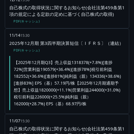
自己株式の取得状況に関するお知らせ(会社法第459条第1
項の規定による定款の定めに基づく自己株式の取得)
PDF(キャッシュ)
11/14
15:30
2025年12月期 第3四半期決算短信〔ＩＦＲＳ〕（連結）
PDF(キャッシュ)
【2025年12月期Q3】売上収益1318378(+7.8%)[進捗
72%]営業利益190579(+36.4%)[進捗78%]税引前利益
182552(+36.6%)[進捗81%]純利益（親）134336(+38.6%)
[進捗83%] EPS（基）57.19円/株【2025年12月期通期予
想】売上収益1820000(+11.1%)営業利益244000(+31.0%)
税引前利益226000(+25.5%)純利益（親）
162000(+28.7%) EPS（基）68.97円/株
11/07
15:30
自己株式の取得状況に関するお知らせ(会社法第459条第1