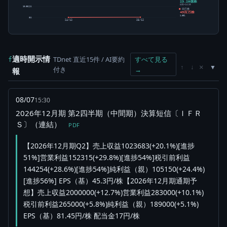
23.28億株
総数-自己株
10.00億株
自己株
43百万株
1.80%
0株
24/12
25/12
適時開示情
TDnet 直近15件 / AI要約
すべて見る
f
×
↑
↓
付き
→
報
08/07
15:30
2026年12月期 第2四半期（中間期）決算短信〔ＩＦＲ
Ｓ〕（連結）
PDF
【2026年12月期Q2】売上収益1023683(+20.1%)[進捗
51%]営業利益152315(+29.8%)[進捗54%]税引前利益
144254(+28.6%)[進捗54%]純利益（親）105150(+24.4%)
[進捗56%] EPS（基）45.3円/株【2026年12月期通期予
想】売上収益2000000(+12.7%)営業利益283000(+10.1%)
税引前利益265000(+5.8%)純利益（親）189000(+5.1%)
EPS（基）81.45円/株 配当金17円/株