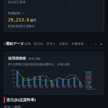
金)/自己資本
時価総額
⊙
29,213.6
億円
終値×純発行済株式
需給データ
信用、逆日歩、空売り、大株主、大量保有
×
b
↑
↓
信用残推移
(直近12週)
JPX 信用取引週末残高(毎週金曜時点、火曜公開)
1.0百万株
信用買残
31万株
75万株
前週比 -28万株
信用売残
10万株
50万株
前週比 +5万株
信用倍率
3.19倍
25万株
買残÷売残
信用需給
0株
+0.04倍
05-15
05-22
05-29
06-05
06-12
06-19
06-26
07-03
07-10
07-17
07-24
07-31
純信用残÷5日平均出来高
逆日歩(品貸料率)
直近一週間