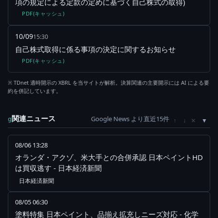
項の規定による定款の定めに基づく自己株式の取得)
PDF(キャッシュ)
10/09
15:30
自己株式取得に係る事項の決定に関するお知らせ
PDF(キャッシュ)
※ TDnet 適時開示の XBRL を当サイトが解析。決算関連の主要開示には AI による要
約を併記しています。
関連ニュース
Google News より直近15件
×
g
↑
↓
08/06 13:28
オランダ・アクゾ、米大手との合併承認 日本ペイントHD
は買収逃す - 日本経済新聞
日本経済新聞
08/05 06:30
塗料特集 日本ペイント、品揃え拡充しニーズ対応 - 化学