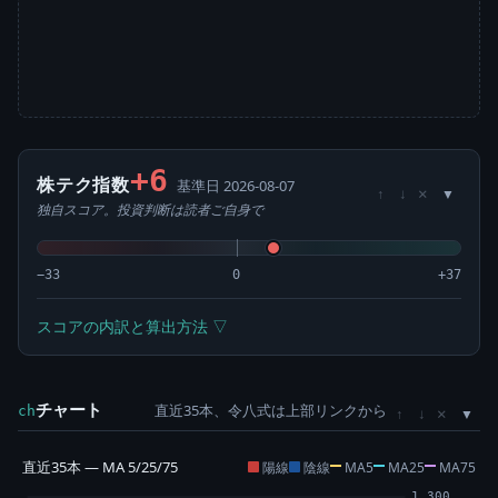
+6
株テク指数
基準日 2026-08-07
×
↑
↓
独自スコア。投資判断は読者ご自身で
−33
0
+37
スコアの内訳と算出方法 ▽
チャート
直近35本、令八式は上部リンクから
×
ch
↑
↓
直近35本 — MA 5/25/75
陽線
陰線
MA5
MA25
MA75
1,300