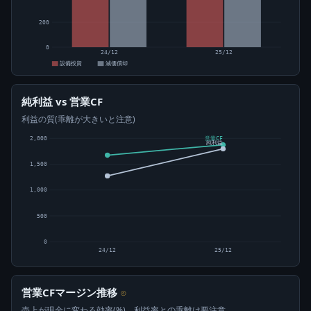
200
0
24/12
25/12
設備投資
減価償却
純利益 vs 営業CF
利益の質(乖離が大きいと注意)
2,000
営業CF
純利益
1,500
1,000
500
0
24/12
25/12
営業CFマージン推移
⊙
売上が現金に変わる効率(%)。利益率との乖離は要注意