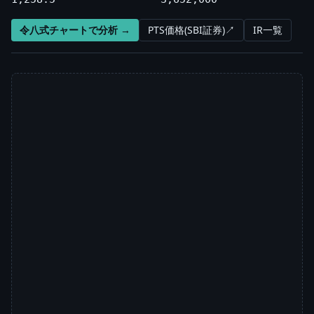
令八式チャートで分析 →
PTS価格(SBI証券)↗
IR一覧