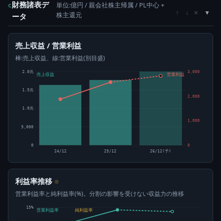
財務諸表デ
単位:億円 / 親会社株主帰属 / PL中心 +
c
×
↑
↓
株主還元
ータ
売上収益 / 営業利益
棒:売上収益、線:営業利益(別目盛)
2.0兆
3,000
売上収益
営業利益
1.5兆
2,000
1.0兆
1,000
5,000
0
0
24/12
25/12
26/12(予)
利益率推移
⊙
営業利益率と純利益率(%)。分割の影響を受けない収益力の推移
15%
営業利益率
純利益率