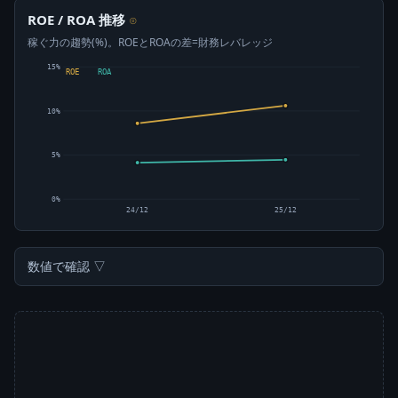
ROE / ROA 推移
⊙
稼ぐ力の趨勢(%)。ROEとROAの差=財務レバレッジ
15%
ROE
ROA
10%
5%
0%
24/12
25/12
数値で確認 ▽