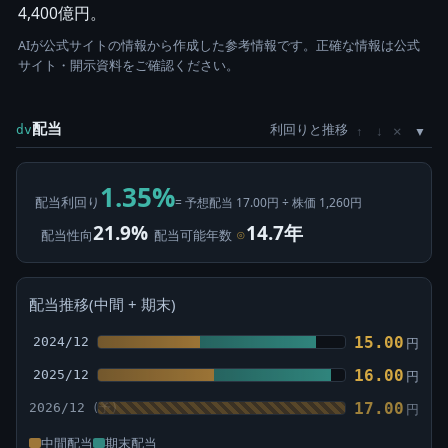
4,400億円。
AIが公式サイトの情報から作成した参考情報です。正確な情報は公式
サイト・開示資料をご確認ください。
配当
利回りと推移
×
dv
↑
↓
1.35%
配当利回り
= 予想配当 17.00円 ÷ 株価 1,260円
21.9%
14.7年
配当性向
配当可能年数
⊙
配当推移(中間 + 期末)
15.00
2024/12
円
16.00
2025/12
円
17.00
2026/12
円
中間配当
期末配当