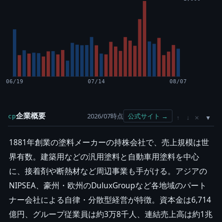
06/19
07/14
08/07
企業概要
2026/07時点
公式サイト →
cp
×
↑
↓
1881年創業の塗料メーカーの持株会社で、売上規模は世
界有数。建築用などの汎用塗料と自動車用塗料を中心
に、接着剤や断熱材など周辺事業も手がける。アジアの
NIPSEA、豪州・欧州のDuluxGroupなど各地域のパート
ナー会社による自律・分散型経営が特徴。資本金は6,714
億円、グループ従業員は約3万8千人、連結売上高は約1兆