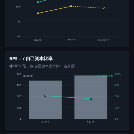
10%
5%
0%
24/12
25/12
26/12(予)
BPS
/ 自己資本比率
⊙
棒:BPS(円)、線:自己資本比率(%・右目盛)
800
100%
BPS(円)
自己資本比率
600
75%
400
50%
200
25%
0
0%
24/12
25/12