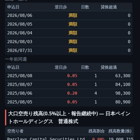
申込日
逆日歩
日数
貸株超過
2026/08/06
満額
0
2026/08/05
満額
0
2026/08/04
満額
0
2026/08/03
満額
0
2026/07/31
満額
0
一年前同週
申込日
逆日歩
日数
貸株超過
2025/08/08
0.05
1
63,300
2025/08/07
0.05
1
84,100
2025/08/06
0.20
4
98,300
2025/08/05
0.05
1
80,900
大口空売り残高(0.5%以上・報告継続中) ― 日本ペイン
トホールディングス 普通株式
空売り者
残高割合
残高数量(株)
Barclays Capital Securities Ltd
0.80%
19,008,715
▲