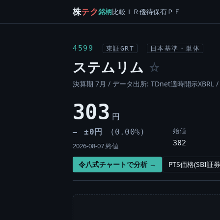
株
テク
銘柄
比較
ＩＲ
優待
保有
ＰＦ
4599
東証GRT
日本基準・単体
ステムリム
☆
決算期 7月 / データ出所: TDnet適時開示XBRL 
303
円
始値
±0円
(0.00%)
―
302
2026-08-07 終値
令八式チャートで分析 →
PTS価格(SBI証券