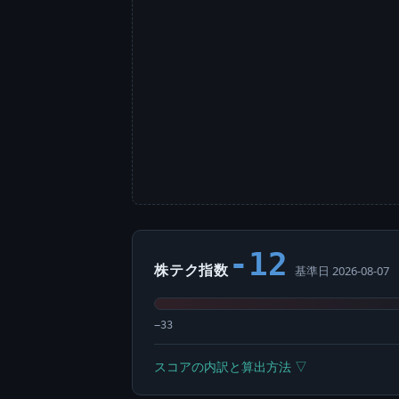
-12
株テク指数
基準日 2026-08-07
−33
スコアの内訳と算出方法 ▽