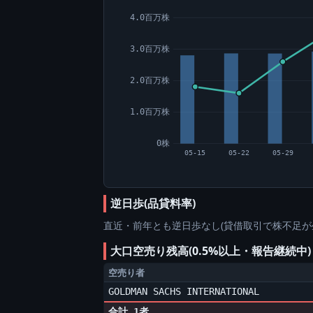
4.0百万株
3.0百万株
2.0百万株
1.0百万株
0株
05-15
05-22
05-29
逆日歩(品貸料率)
直近・前年とも逆日歩なし(貸借取引で株不足が
大口空売り残高(0.5%以上・報告継続中
空売り者
GOLDMAN SACHS INTERNATIONAL
合計 1者