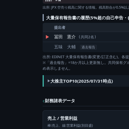
出所: JPX 空売り残高に関する情報。残高割合が0.5
大量保有報告書の履歴(5%超の自己申告・
提出者
▶
冨田 憲介
(共同2名)
五味 大輔
過去報告
出所: EDINET 大量保有報告書(変更/訂正含む
※「過去報告」=18か月以上更新無し。共同保有
め表示しません。
大株主TOP10(2025/07/31時点)
財務諸表データ
c
売上 / 営業利益
棒:売上、線:営業利益(別目盛)