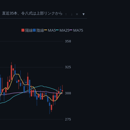
直近35本、令八式は上部リンクから
×
↑
↓
陽線
陰線
MA5
MA25
MA75
350
325
300
275