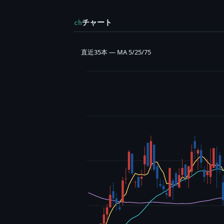
チャート
ch
直近35本 — MA 5/25/75