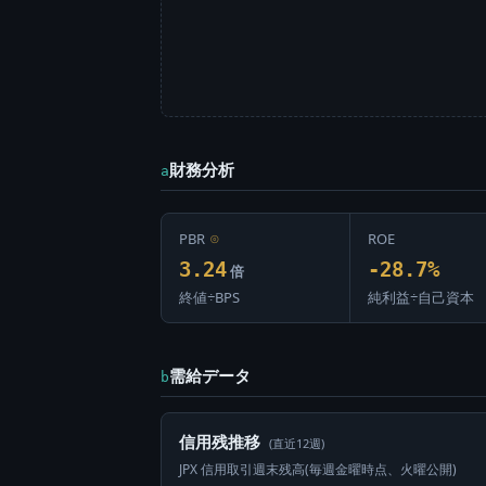
財務分析
a
PBR
⊙
ROE
3.24
-28.7%
倍
終値÷BPS
純利益÷自己資本
需給データ
b
信用残推移
(直近12週)
JPX 信用取引週末残高(毎週金曜時点、火曜公開)