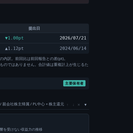
提出日
▼1.00pt
2026/07/21
▲1.12pt
2024/06/14
の内訳。前回比は前回報告との差(pt)。
すものではありません。合計値は重複計上が生じるた
主要保有者
/ 親会社株主帰属 / PL中心 + 株主還元
×
↑
↓
影響を受けない収益力の推移