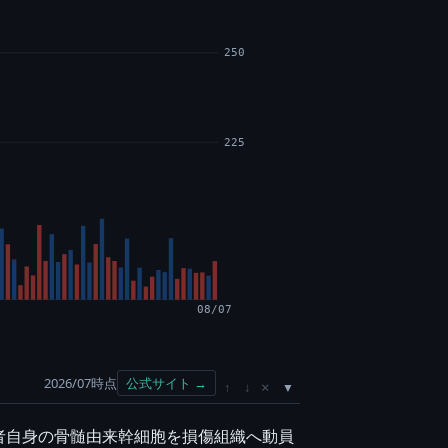
250
225
08/07
2026/07時点
公式サイト →
×
↑
↓
者自身の骨髄由来幹細胞を損傷組織へ動員