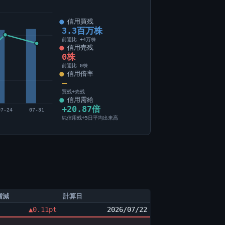
信用買残
3.3百万株
前週比 +4万株
信用売残
0株
前週比 0株
信用倍率
―
買残÷売残
信用需給
+20.87倍
07-24
07-31
純信用残÷5日平均出来高
増減
計算日
▲0.11pt
2026/07/22