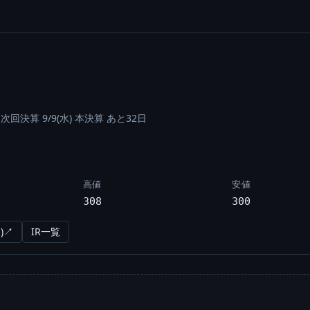
/
次回決算 9/9(水) 本決算 あと32日
高値
安値
308
300
)↗
IR一覧