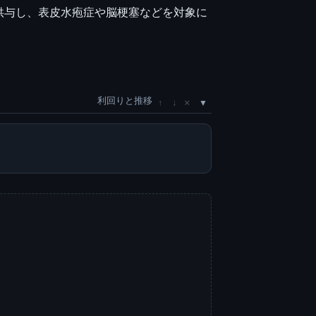
供与し、表皮水疱症や脳梗塞などを対象に
利回りと推移
×
↑
↓