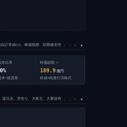
独自計算値(⊙)、株価指標、財務健全性
×
↑
↓
資本比率
時価総額
⊙
0%
189.9
億円
資本÷総資産
終値×純発行済株式
、逆日歩、空売り、大株主、大量保有
×
↑
↓