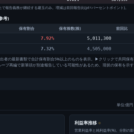
%以上で報告義務が継続する建玉のみ。増減は前回報告比(pt=パーセントポイント)。
参考)
保有割合
保有株数(株)
前回比
7.92%
5,011,300
7.32%
4,505,000
)。各提出者の最新書類で合計保有割合5%以上のものを表示。▶クリックで共同保有
グループ再編で新筆頭が別途報告している可能性があるため、現状の保有を示
単位:億円 
利益率推移
⊙
営業利益率と純利益率(%)。分割の