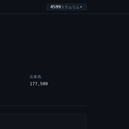
4599
ステムリム
▼
出来高
177,500