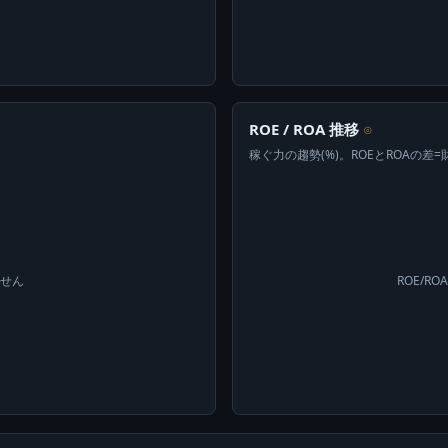
ROE / ROA 推移
⊙
稼ぐ力の趨勢(%)。ROEとROAの差
ません
ROE/R