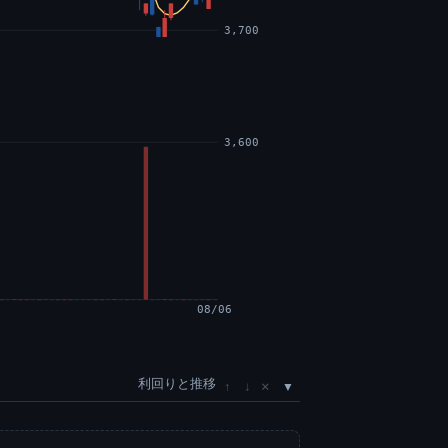
3,700
3,600
08/06
利回りと推移
×
↑
↓