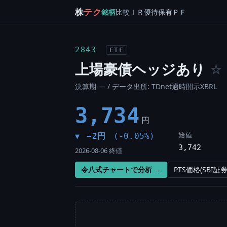
株
テク
銘柄
比較
ＩＲ
優待
保有
ＰＦ
2843
ETF
上場豪債ヘッジあり
☆
決算期 — / データ出所: TDnet適時開示XBRL
3,734
円
始値
−2円
(-0.05%)
▼
3,742
2026-08-06 終値
令八式チャートで分析 →
PTS価格(SBI証券