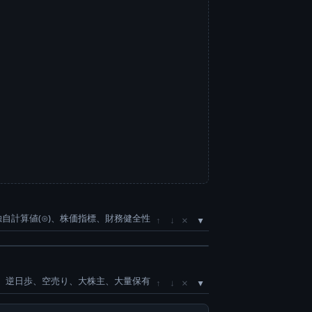
独自計算値(⊙)、株価指標、財務健全性
×
↑
↓
、逆日歩、空売り、大株主、大量保有
×
↑
↓