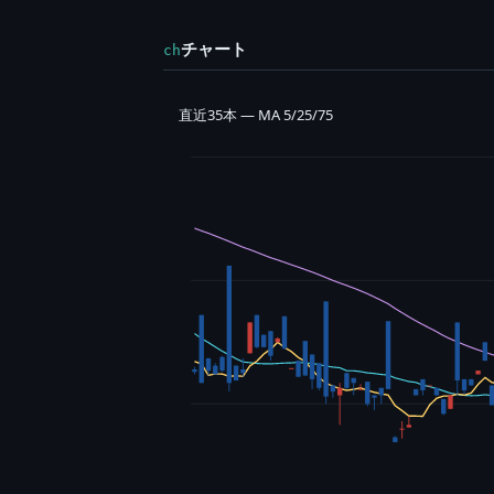
チャート
ch
直近35本 — MA 5/25/75