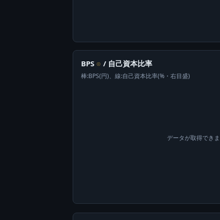
BPS
/ 自己資本比率
⊙
棒:BPS(円)、線:自己資本比率(%・右目盛)
データが取得でき