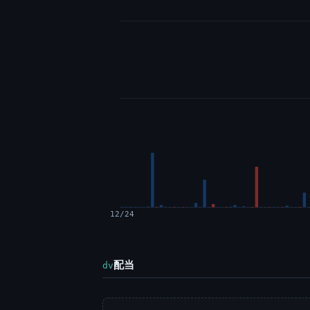
12/24
配当
dv