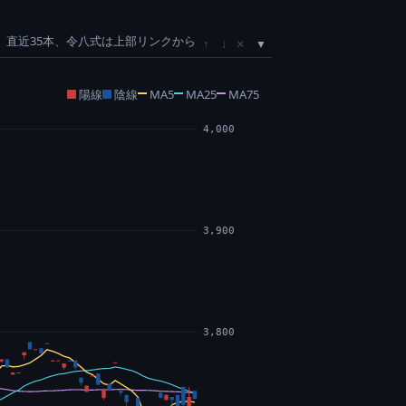
直近35本、令八式は上部リンクから
×
↑
↓
陽線
陰線
MA5
MA25
MA75
4,000
3,900
3,800