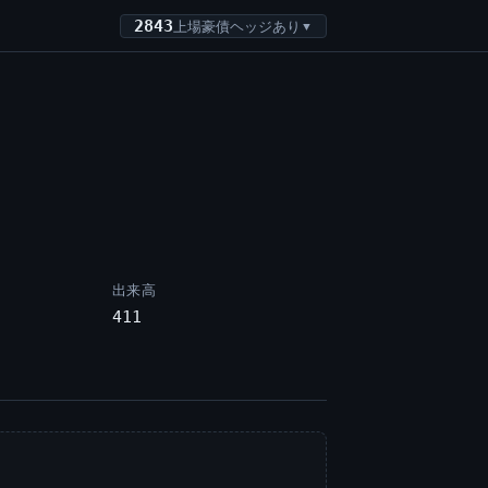
2843
上場豪債ヘッジあり
▼
出来高
411