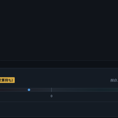
再計算待ち)
独自
0