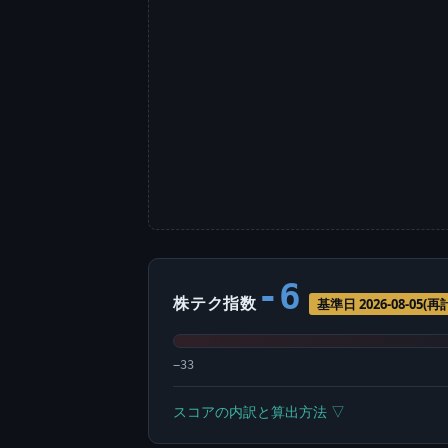
-6
株テク指数
基準日 2026-08-05(
−33
スコアの内訳と算出方法 ▽