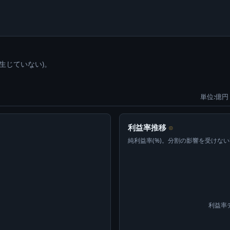
生じていない)。
単位:億円 
利益率推移
⊙
純利益率(%)。分割の影響を受けな
利益率