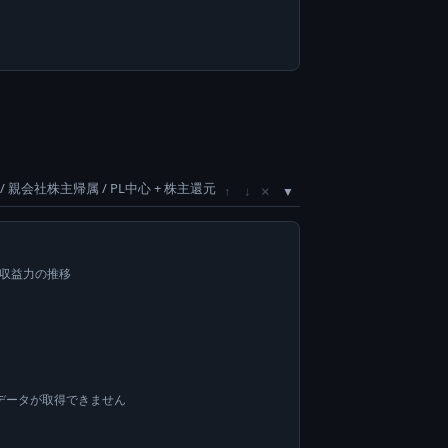
/ 親会社株主帰属 / PL中心 + 株主還元
×
↑
↓
い収益力の推移
データが取得できません