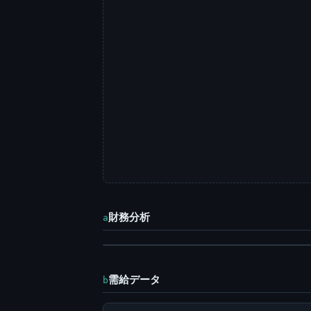
財務分析
a
需給データ
b