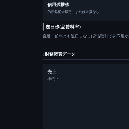
信用残推移
信用銘柄未指定、または取扱なし
逆日歩(品貸料率)
直近・前年とも逆日歩なし(貸借取引で株不足が
財務諸表データ
c
売上
棒:売上