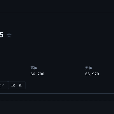
5
☆
高値
安値
66,700
65,970
)↗
IR一覧