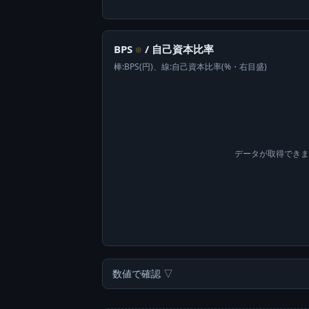
BPS
/ 自己資本比率
⊙
棒:BPS(円)、線:自己資本比率(%・右目盛)
データが取得でき
数値で確認 ▽