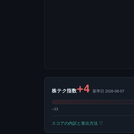
+4
株テク指数
基準日 2026-08-07
−33
スコアの内訳と算出方法 ▽