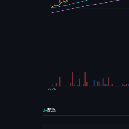
12/24
配当
dv