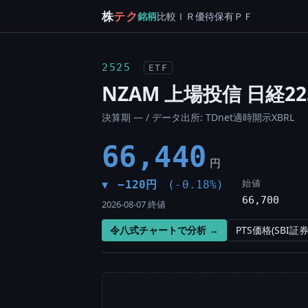
株
テク
銘柄
比較
ＩＲ
優待
保有
ＰＦ
2525
ETF
NZAM 上場投信 日経22
決算期 — / データ出所: TDnet適時開示XBRL
66,440
円
始値
−120円
(-0.18%)
▼
66,700
2026-08-07 終値
令八式チャートで分析 →
PTS価格(SBI証券