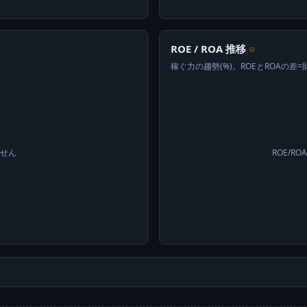
ROE / ROA 推移
⊙
稼ぐ力の趨勢(%)。ROEとROAの差
ません
ROE/R