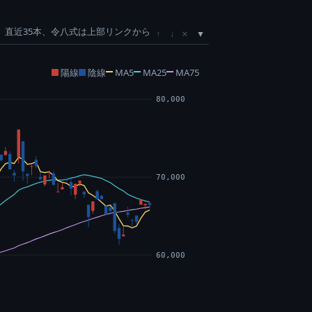
直近35本、令八式は上部リンクから
×
↑
↓
陽線
陰線
MA5
MA25
MA75
80,000
70,000
60,000