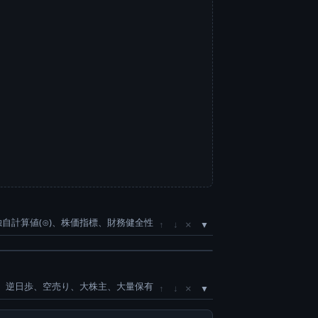
独自計算値(⊙)、株価指標、財務健全性
×
↑
↓
、逆日歩、空売り、大株主、大量保有
×
↑
↓