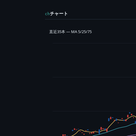
チャート
ch
直近35本 — MA 5/25/75