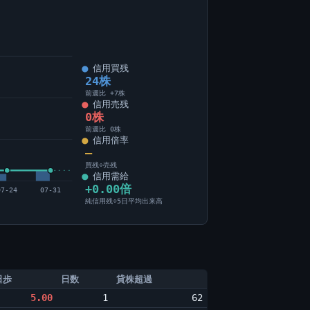
信用買残
24株
前週比 +7株
信用売残
0株
前週比 0株
信用倍率
―
買残÷売残
信用需給
+0.00倍
07-24
07-31
純信用残÷5日平均出来高
日歩
日数
貸株超過
5.00
1
62