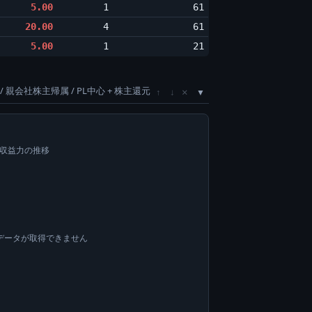
5.00
1
61
20.00
4
61
5.00
1
21
/ 親会社株主帰属 / PL中心 + 株主還元
×
↑
↓
い収益力の推移
データが取得できません