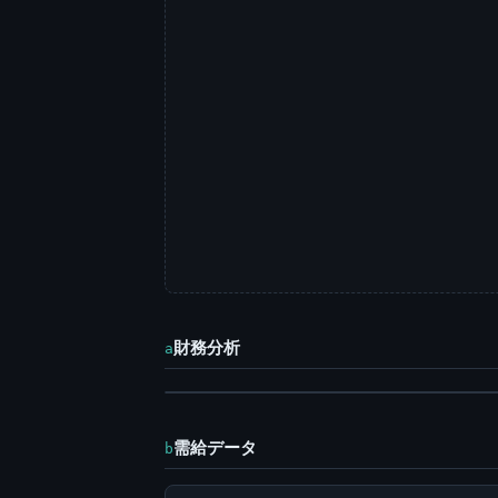
財務分析
a
需給データ
b