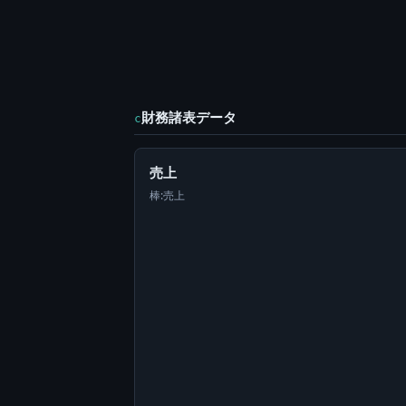
財務諸表データ
c
売上
棒:売上