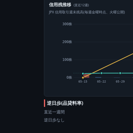
信用残推移
(直近12週)
JPX 信用取引週末残高(毎週金曜時点、火曜公開)
300株
200株
100株
0株
05-15
05-22
05-29
逆日歩(品貸料率)
直近一週間
逆日歩なし