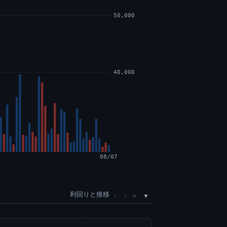
50,000
40,000
08/07
利回りと推移
×
↑
↓