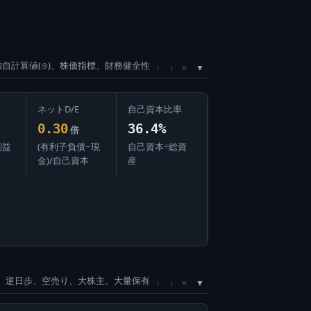
独自計算値(⊙)、株価指標、財務健全性
×
↑
↓
ネットD/E
自己資本比率
0.30
36.4%
倍
利益
(有利子負債−現
自己資本÷総資
金)/自己資本
産
、逆日歩、空売り、大株主、大量保有
×
↑
↓