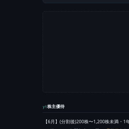
株主優待
yt
【6月】(分割後)200株〜1,200株未満・1年以上