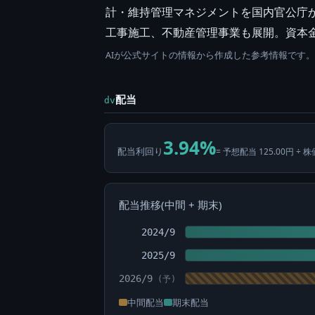
計・維持管理マネジメントを国内官公庁
工事施工、不動産管理事業も展開。資本
AIが公式サイトの情報から作成した参考情報です
配当
dv
3.94%
配当利回り
= 予想配当 125.00円 ÷ 株
配当推移(中間 + 期末)
2024/9
2025/9
2026/9
中間配当
期末配当