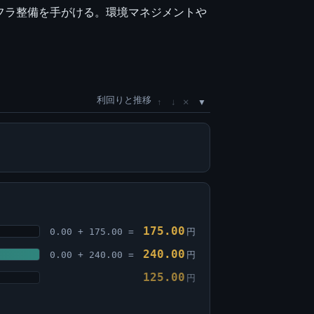
フラ整備を手がける。環境マネジメントや
利回りと推移
×
↑
↓
175.00
0.00 + 175.00 =
円
240.00
0.00 + 240.00 =
円
125.00
円