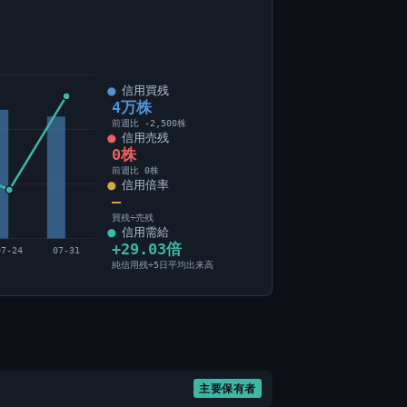
信用買残
4万株
前週比 -2,500株
信用売残
0株
前週比 0株
信用倍率
―
買残÷売残
信用需給
+29.03倍
07-24
07-31
純信用残÷5日平均出来高
主要保有者