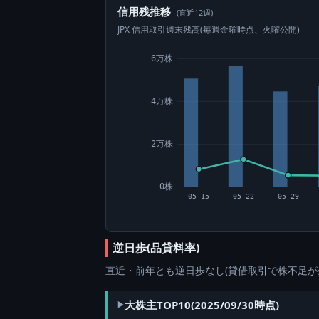
信用残推移
(直近12週)
JPX 信用取引週末残高(毎週金曜時点、火曜公開)
6万株
4万株
2万株
0株
05-15
05-22
05-29
逆日歩(品貸料率)
直近・前年とも逆日歩なし(貸借取引で株不足が
大株主TOP10(2025/09/30時点)