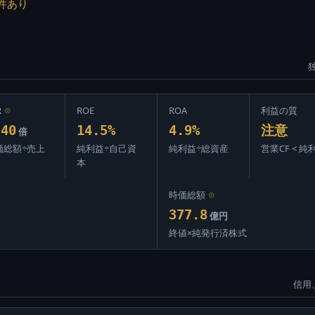
件あり
R
⊙
ROE
ROA
利益の質
.40
14.5%
4.9%
注意
倍
価総額÷売上
純利益÷自己資
純利益÷総資産
営業CF < 純
本
時価総額
⊙
377.8
億円
終値×純発行済株式
信用