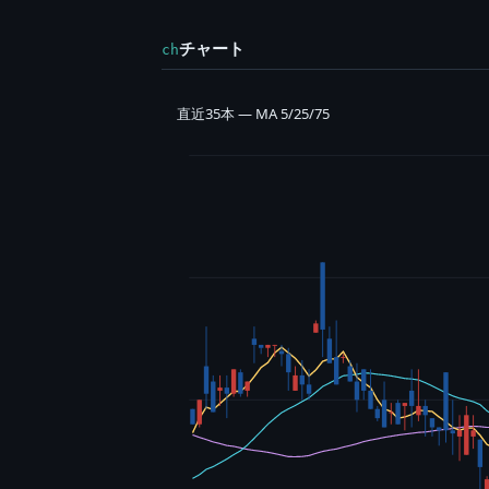
チャート
ch
直近35本 — MA 5/25/75