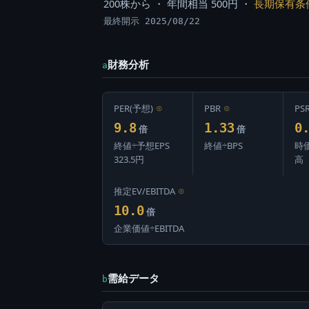
200株から ・ 年間相当 500円 ・
長期保有条
最終開示 2025/08/22
財務分析
a
PER(予想)
⊙
PBR
⊙
PS
9.8
1.33
0
倍
倍
終値÷予想EPS
終値÷BPS
時
323.5円
高
推定EV/EBITDA
⊙
10.0
倍
企業価値÷EBITDA
需給データ
b