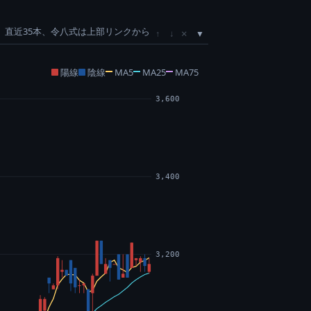
直近35本、令八式は上部リンクから
×
↑
↓
陽線
陰線
MA5
MA25
MA75
3,600
3,400
3,200