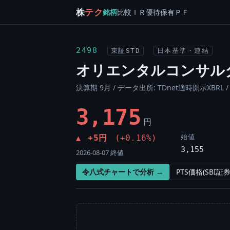
株
テク
銘柄
比較
ＩＲ
優待
保有
ＰＦ
2498
東証STD
日本基準・連結
オリエンタルコンサル
決算期 9月 / データ出所: TDnet適時開示XBRL 
3,175
円
始値
+5円
(+0.16%)
▲
3,155
2026-08-07 終値
令八式チャートで分析 →
PTS価格(SBI証券