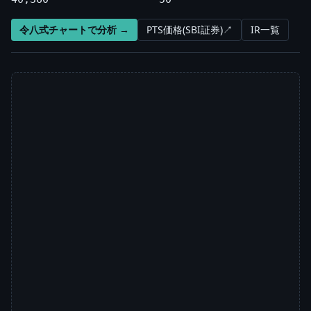
令八式チャートで分析 →
PTS価格(SBI証券)↗
IR一覧