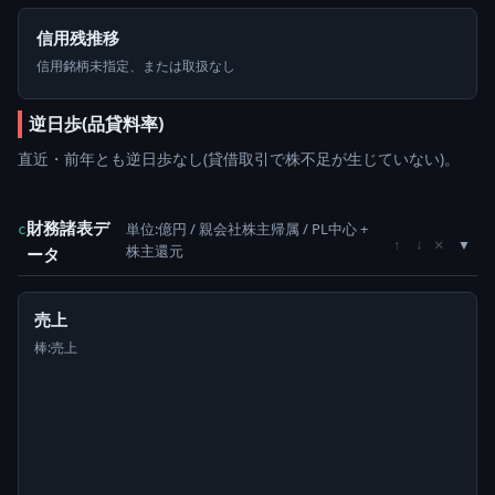
信用残推移
信用銘柄未指定、または取扱なし
逆日歩(品貸料率)
直近・前年とも逆日歩なし(貸借取引で株不足が生じていない)。
財務諸表デ
単位:億円 / 親会社株主帰属 / PL中心 +
c
×
↑
↓
株主還元
ータ
売上
棒:売上