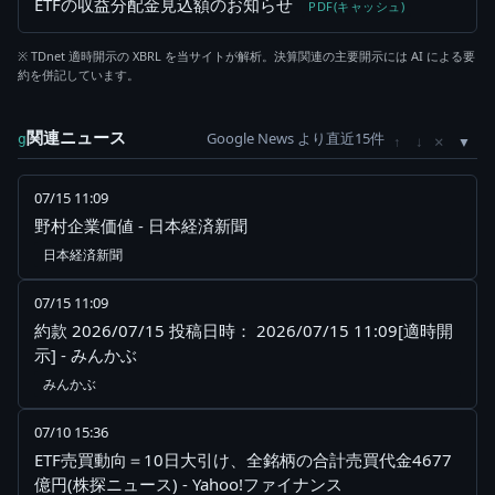
ETFの収益分配金見込額のお知らせ
PDF(キャッシュ)
※ TDnet 適時開示の XBRL を当サイトが解析。決算関連の主要開示には AI による要
約を併記しています。
関連ニュース
Google News より直近15件
×
g
↑
↓
07/15 11:09
野村企業価値 - 日本経済新聞
日本経済新聞
07/15 11:09
約款 2026/07/15 投稿日時： 2026/07/15 11:09[適時開
示] - みんかぶ
みんかぶ
07/10 15:36
ETF売買動向＝10日大引け、全銘柄の合計売買代金4677
億円(株探ニュース) - Yahoo!ファイナンス