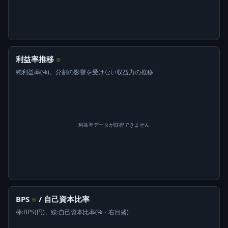
利益率推移
⊙
純利益率(%)。分割の影響を受けない収益力の推移
利益率データが取得できません
BPS
/ 自己資本比率
⊙
棒:BPS(円)、線:自己資本比率(%・右目盛)