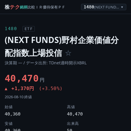
株
テク
銘柄
比較
ＩＲ
優待
保有
ＰＦ
1480
(NEXT FUNDS)野村企業価値分配指数上場投信
▼
1480
ETF
(NEXT FUNDS)野村企業価値分
配指数上場投信
☆
決算期 — / データ出所: TDnet適時開示XBRL
40,470
円
+1,370円
(+3.50%)
▲
2026-08-10 終値
始値
高値
40,360
40,470
安値
出来高
40,360
50