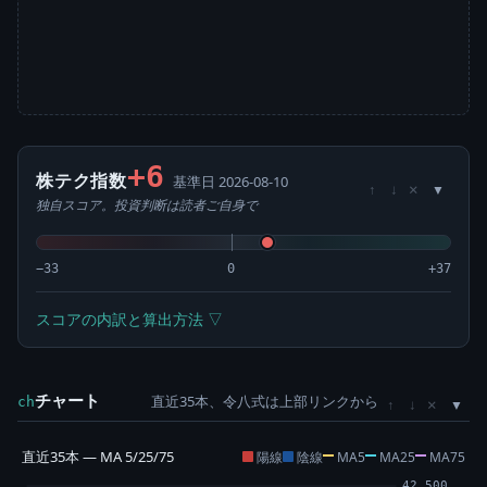
+6
株テク指数
基準日 2026-08-10
×
↑
↓
独自スコア。投資判断は読者ご自身で
−33
0
+37
スコアの内訳と算出方法 ▽
チャート
直近35本、令八式は上部リンクから
×
ch
↑
↓
直近35本 — MA 5/25/75
陽線
陰線
MA5
MA25
MA75
42,500