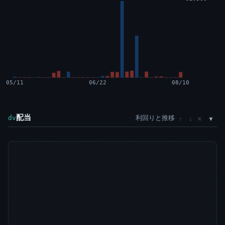
05/11
06/22
08/10
配当
利回りと推移
×
dv
↑
↓