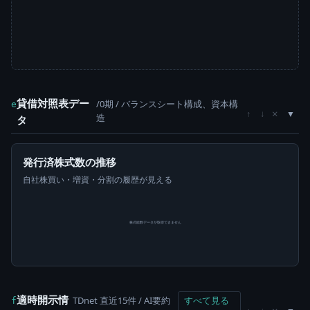
貸借対照表デー
/0期 / バランスシート構成、資本構
e
×
↑
↓
造
タ
発行済株式数の推移
自社株買い・増資・分割の履歴が見える
株式総数データが取得できません
適時開示情
TDnet 直近15件 / AI要約
すべて見る
f