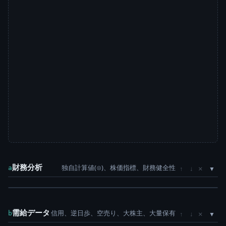
財務分析
独自計算値(⊙)、株価指標、財務健全性
×
a
↑
↓
需給データ
信用、逆日歩、空売り、大株主、大量保有
×
b
↑
↓