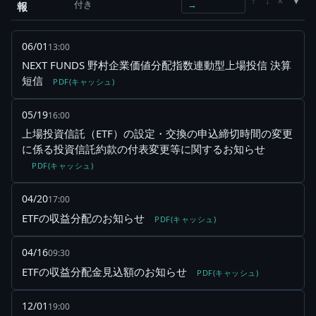
×
↑
↓
付き
→
報
06/01
13:00
NEXT FUNDS 野村企業価値分配指数連動型上場投信 決算
短信
PDF(キャッシュ)
05/19
16:00
上場投資信託（ETF）の設定・交換の申込締切時間の変更
に係る投資信託約款の付表変更等に関するお知らせ
PDF(キャッシュ)
04/20
17:00
ETFの収益分配のお知らせ
PDF(キャッシュ)
04/16
09:30
ETFの収益分配金見込額のお知らせ
PDF(キャッシュ)
12/01
19:00