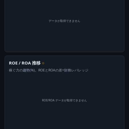
データが取得できません
ROE / ROA 推移
⊙
稼ぐ力の趨勢(%)。ROEとROAの差=財務レバレッジ
ROE/ROA データが取得できません