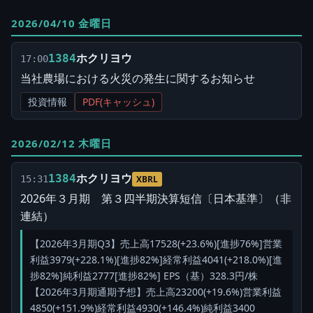
2026/04/10 金曜日
ホクリヨウ
1384
17:00
当社農場における火災の発生に関するお知らせ
投資情報
PDF(キャッシュ)
2026/02/12 木曜日
ホクリヨウ
1384
15:31
XBRL
2026年３月期 第３四半期決算短信〔日本基準〕（非
連結）
【2026年3月期Q3】売上高17528(+23.6%)[進捗76%]営業
利益3979(+228.1%)[進捗82%]経常利益4041(+218.0%)[進
捗82%]純利益2777[進捗82%] EPS（基）328.3円/株
【2026年3月期通期予想】売上高23200(+19.6%)営業利益
4850(+151.9%)経常利益4930(+146.4%)純利益3400