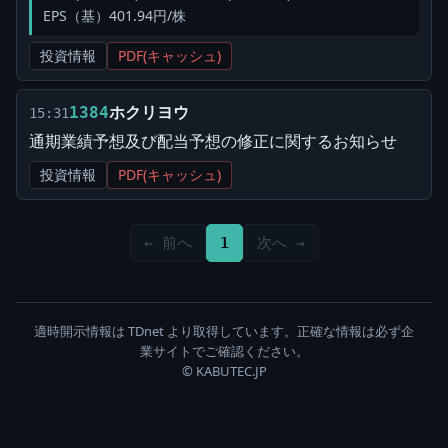
EPS（基）401.94円/株
投資情報
PDF(キャッシュ)
ホクリヨウ
1384
15:31
通期業績予想及び配当予想の修正に関するお知らせ
投資情報
PDF(キャッシュ)
← 前へ
1
次へ →
適時開示情報は TDnet より取得しています。正確な情報は必ず企
業サイトでご確認ください。
© KABUTEC.JP