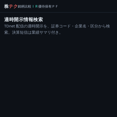
株
テク
銘柄
比較
ＩＲ
優待
保有
ＰＦ
適時開示情報検索
TDnet 配信の適時開示を、証券コード・企業名・区分から検
索。決算短信は業績サマリ付き。