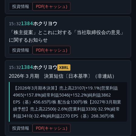
投資情報
PDF(キャッシュ)
ホクリヨウ
1384
15:32
「株主提案」とこれに対する「当社取締役会の意見」
に関するお知らせ
投資情報
PDF(キャッシュ)
ホクリヨウ
1384
15:32
XBRL
2026年３月期 決算短信〔日本基準〕（非連結）
【2026年3月期本決算】売上高23107(+19.1%)営業利益
4965(+157.8%)経常利益5046(+152.2%)純利益3862
EPS（基）456.65円/株 配当金130円/株【2027年3月期業
績予想】売上高22500(-2.6%)営業利益3330(-32.9%)経常
利益3410(-32.4%)純利益2270 EPS（基）268.36円/株
投資情報
PDF(キャッシュ)