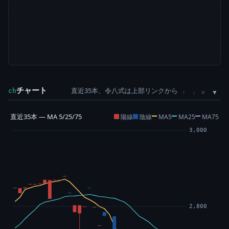
チャート
直近35本、令八式は上部リンクから
×
ch
↑
↓
直近35本 — MA 5/25/75
陽線
陰線
MA5
MA25
MA75
3,000
2,800