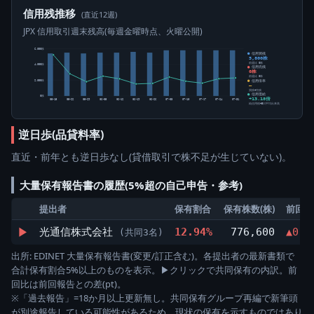
信用残推移
(直近12週)
JPX 信用取引週末残高(毎週金曜時点、火曜公開)
6,000株
信用買残
5,800株
前週比 0株
4,000株
信用売残
0株
前週比 0株
信用倍率
2,000株
―
買残÷売残
信用需給
0株
+13.18倍
05-15
05-22
05-29
06-05
06-12
06-19
06-26
07-03
07-10
07-17
07-24
07-31
純信用残÷5日平均出来高
逆日歩(品貸料率)
直近・前年とも逆日歩なし(貸借取引で株不足が生じていない)。
大量保有報告書の履歴(5%超の自己申告・参考)
提出者
保有割合
保有株数(株)
前回比
▶
光通信株式会社
12.94%
776,600
▲0.5
(共同3名)
出所: EDINET 大量保有報告書(変更/訂正含む)。各提出者の最新書類で
合計保有割合5%以上のものを表示。▶クリックで共同保有の内訳。前
回比は前回報告との差(pt)。
※「過去報告」=18か月以上更新無し。共同保有グループ再編で新筆頭
が別途報告している可能性があるため、現状の保有を示すものではあり