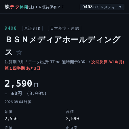
株
テク
銘柄
比較
ＩＲ
優待
保有
ＰＦ
9408
ＢＳＮメディアホールディングス
▼
9408
東証STD
日本基準・連結
ＢＳＮメディアホールディング
ス
☆
決算期 3月 / データ出所: TDnet適時開示XBRL /
次回決算 8/10(月)
第１四半期 あと3日
2,590
円
±0円
(0.00%)
―
2026-08-04 終値
始値
高値
2,556
2,590
安値
出来高