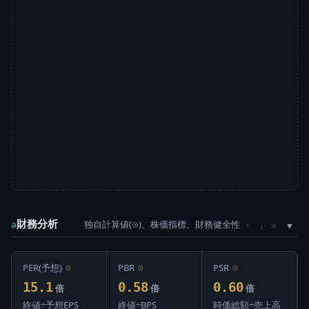
財務分析
独自計算値(⊙)、株価指標、財務健全性
×
a
↑
↓
PER(予想)
⊙
PBR
⊙
PSR
⊙
15.1
0.58
0.60
倍
倍
倍
終値÷予想EPS
終値÷BPS
時価総額÷売上高