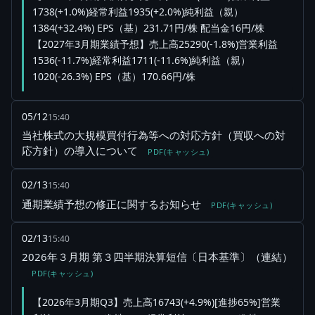
1738(+1.0%)経常利益1935(+2.0%)純利益（親）
1384(+32.4%) EPS（基）231.71円/株 配当金16円/株
【2027年3月期業績予想】売上高25290(-1.8%)営業利益
1536(-11.7%)経常利益1711(-11.6%)純利益（親）
1020(-26.3%) EPS（基）170.66円/株
05/12
15:40
当社株式の大規模買付行為等への対応方針（買収への対
応方針）の導入について
PDF(キャッシュ)
02/13
15:40
通期業績予想の修正に関するお知らせ
PDF(キャッシュ)
02/13
15:40
2026年３月期 第３四半期決算短信〔日本基準〕（連結）
PDF(キャッシュ)
【2026年3月期Q3】売上高16743(+4.9%)[進捗65%]営業