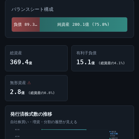
バランスシート構成
負債 89.3億 (24.2%)
純資産 280.1億 (75.8%)
総資産
有利子負債
369.4
15.1
億
億
(総資産の4.1%)
無形資産
⚠
2.8
億
(総資産の0.8%)
発行済株式数の推移
自社株買い・増資・分割の履歴が見える
6百万株
発行済
6百万株
株式総数
4百万株
純発行済