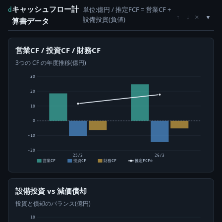
キャッシュフロー計
単位:億円 / 推定FCF = 営業CF +
d
×
↑
↓
設備投資(負値)
算書データ
営業CF / 投資CF / 財務CF
3つの CF の年度推移(億円)
30
20
10
0
-10
-20
25/3
26/3
営業CF
投資CF
財務CF
推定FCF⊙
設備投資 vs 減価償却
投資と償却のバランス(億円)
10