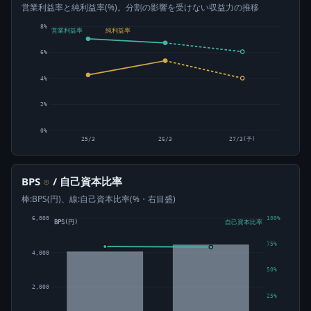
営業利益率と純利益率(%)。分割の影響を受けない収益力の推移
8%
営業利益率
純利益率
6%
4%
2%
0%
25/3
26/3
27/3(予)
BPS
/ 自己資本比率
⊙
棒:BPS(円)、線:自己資本比率(%・右目盛)
6,000
100%
BPS(円)
自己資本比率
75%
4,000
50%
2,000
25%