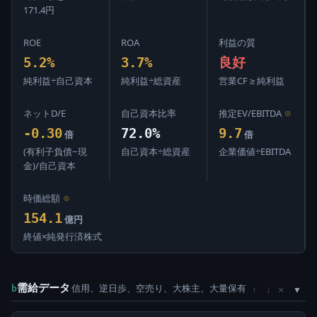
171.4円
ROE
ROA
利益の質
5.2%
3.7%
良好
純利益÷自己資本
純利益÷総資産
営業CF ≥ 純利益
ネットD/E
自己資本比率
推定EV/EBITDA
⊙
-0.30
72.0%
9.7
倍
倍
(有利子負債−現
自己資本÷総資産
企業価値÷EBITDA
金)/自己資本
時価総額
⊙
154.1
億円
終値×純発行済株式
需給データ
信用、逆日歩、空売り、大株主、大量保有
×
b
↑
↓