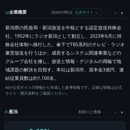
企業概要
2026/07時点
公式サイト →
cp
×
↑
↓
新潟県の民放局・新潟放送を中核とする認定放送持株会
社。1952年にラジオ新潟として創立し、2023年6月に持
株会社体制へ移行した。傘下でTBS系列のテレビ・ラジオ
兼営放送を行うほか、成長するシステム関連事業などの
グループ会社を擁し、放送と情報・デジタルの両輪で地
域課題の解決を目指す。本社は新潟市、資本金3億円、連
結従業員数は約1,100名。
AIが公式サイトの情報から作成した参考情報です。正確な情報は公式
サイト・開示資料をご確認ください。
配当
利回りと推移
×
dv
↑
↓