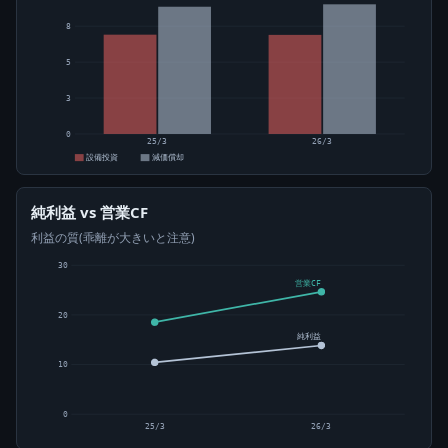
8
5
3
0
25/3
26/3
設備投資
減価償却
純利益 vs 営業CF
利益の質(乖離が大きいと注意)
30
営業CF
20
純利益
10
0
25/3
26/3