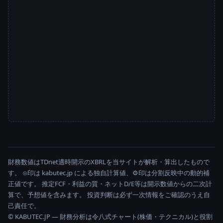
財務数値はTDnet適時開示のXBRLを当サイトが解析・算出したもので
す。 ⊙印は kabutec.jp による独自計算値、⚙印は分割反映中の動的補
正値です。 推定FCF・利益の質・ネットD/E等は開示数値からの二次計
算で、予想値を含みます。 投資判断は必ず一次情報をご確認のうえ自
己責任で。
© KABUTEC.JP — 財務分析は令八式チャート(株価・テクニカル)と役割