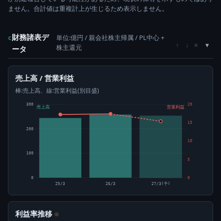
ません。合計値は重複計上が生じるため表示しません。
財務諸表デ
単位:億円 / 親会社株主帰属 / PL中心 +
c
×
↑
↓
株主還元
ータ
売上高 / 営業利益
棒:売上高、線:営業利益(別目盛)
300
20
売上高
営業利益
15
200
10
100
5
0
0
25/3
26/3
27/3(予)
利益率推移
⊙