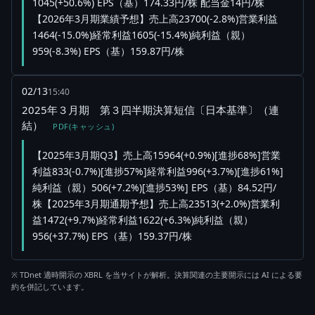
1045(+50.6%) EPS（基）174.33円/株 配当金14円/株
【2026年3月期業績予想】売上高23700(-2.8%)営業利益
1464(-15.0%)経常利益1605(-15.4%)純利益（親）
959(-8.3%) EPS（基）159.87円/株
02/13
15:40
2025年３月期 第３四半期決算短信〔日本基準〕（連
結）
PDF(キャッシュ)
【2025年3月期Q3】売上高15964(+0.9%)[進捗68%]営業
利益833(-0.7%)[進捗57%]経常利益996(+3.7%)[進捗61%]
純利益（親）506(+7.2%)[進捗53%] EPS（基）84.52円/
株【2025年3月期通期予想】売上高23513(+2.0%)営業利
益1472(+9.7%)経常利益1622(+6.3%)純利益（親）
956(+37.7%) EPS（基）159.37円/株
※ TDnet 適時開示の XBRL を当サイトが解析。決算関連の主要開示には AI による要
約を併記しています。