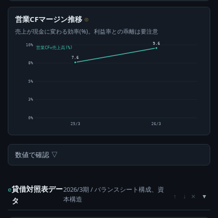
営業CFマージン推移
⊙
売上が現金に変わる効率(%)。利益率との乖離は要注意
9.6
10%
営業CF÷売上高(%)
7.6
8%
5%
3%
0%
25/3
26/3
数値で確認 ▽
貸借対照表デー
2026/3期 / バランスシート構成、資
e
×
↑
↓
本構造
タ