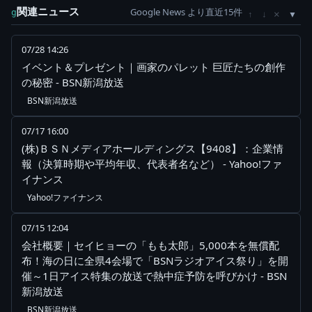
関連ニュース
Google News より直近15件
×
g
↑
↓
07/28 14:26
イベント＆プレゼント｜画家のパレット 巨匠たちの創作
の秘密 - BSN新潟放送
BSN新潟放送
07/17 16:00
(株)ＢＳＮメディアホールディングス【9408】：企業情
報（決算時期や平均年収、代表者名など） - Yahoo!ファ
イナンス
Yahoo!ファイナンス
07/15 12:04
会社概要｜セイヒョーの「もも太郎」5,000本を無償配
布！海の日に全県4会場で「BSNラジオアイス祭り」を開
催～1日アイス特集の放送で熱中症予防を呼びかけ - BSN
新潟放送
BSN新潟放送