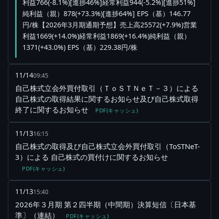
利益766(-8.1%)[進捗46%]経常利益944(-5.2%)[進捗51%]
純利益（親）878(+73.3%)[進捗64%] EPS（基）146.77
円/株【2026年3月期通期予想】売上高25572(+7.9%)営業
利益1669(+14.0%)経常利益1869(+16.4%)純利益（親）
1371(+43.0%) EPS（基）229.38円/株
11/14
09:45
自己株式立会外買付取引（ＴｏＳＴＮｅＴ－３）による
自己株式の取得結果に関するお知らせ及び自己株式取得
終了に関するお知らせ
PDF(キャッシュ)
11/13
16:15
自己株式の取得及び自己株式立会外買付取引（ToSTNeT-
3）による 自己株式の買付けに関するお知らせ
PDF(キャッシュ)
11/13
15:40
2026年３月期 第２四半期（中間期）決算短信〔日本基
準〕（連結）
PDF(キャッシュ)