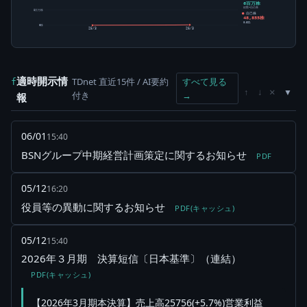
6百万株
総数-自己株
2百万株
自己株
48,855株
0.81%
0株
25/3
26/3
適時開示情
TDnet 直近15件 / AI要約
すべて見る
f
×
↑
↓
付き
→
報
06/01
15:40
BSNグループ中期経営計画策定に関するお知らせ
PDF
05/12
16:20
役員等の異動に関するお知らせ
PDF(キャッシュ)
05/12
15:40
2026年３月期 決算短信〔日本基準〕（連結）
PDF(キャッシュ)
【2026年3月期本決算】売上高25756(+5.7%)営業利益