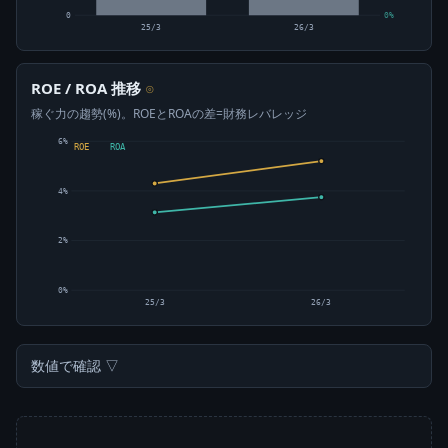
0
0%
25/3
26/3
ROE / ROA 推移
⊙
稼ぐ力の趨勢(%)。ROEとROAの差=財務レバレッジ
6%
ROE
ROA
4%
2%
0%
25/3
26/3
数値で確認 ▽