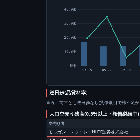
40万株
30万株
20万株
10万株
0株
05-15
05-22
05-29
逆日歩(品貸料率)
直近・前年とも逆日歩なし(貸借取引で株不足が
大口空売り残高(0.5%以上・報告継続中
空売り者
モルガン・スタンレーMUFG証券株式会社