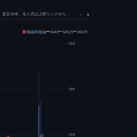
直近35本、令八式は上部リンクから
×
↑
↓
陽線
陰線
MA5
MA25
MA75
350
300
250