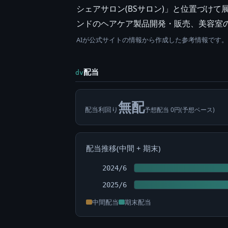
シェアサロン(BSサロン)」と位置づけ
ンドのヘアケア製品開発・販売、美容室の
AIが公式サイトの情報から作成した参考情報です
配当
dv
無配
配当利回り
予想配当 0円(予想ベース)
配当推移(中間 + 期末)
2024/6
2025/6
中間配当
期末配当