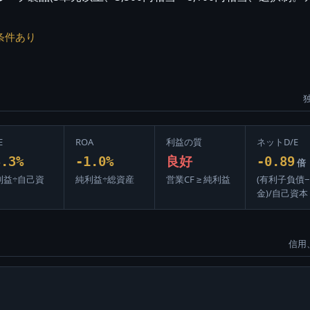
条件あり
E
ROA
利益の質
ネットD/E
3.3%
-1.0%
良好
-0.89
倍
利益÷自己資
純利益÷総資産
営業CF ≥ 純利益
(有利子負債
金)/自己資本
信用