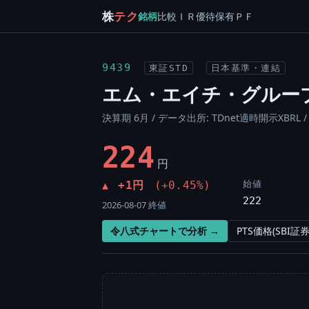
株
テク
銘柄
比較
ＩＲ
優待
保有
ＰＦ
9439
東証STD
日本基準・連結
エム・エイチ・グルー
決算期 6月 / データ出所: TDnet適時開示XBRL 
224
円
始値
+1円
(+0.45%)
▲
222
2026-08-07 終値
令八式チャートで分析 →
PTS価格(SBI証券