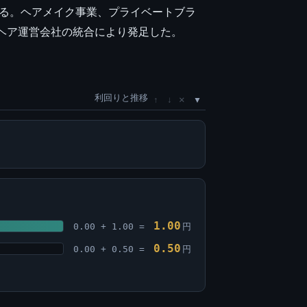
する。ヘアメイク事業、プライベートブラ
・ヘア運営会社の統合により発足した。
利回りと推移
×
↑
↓
1.00
0.00 + 1.00 =
円
0.50
0.00 + 0.50 =
円