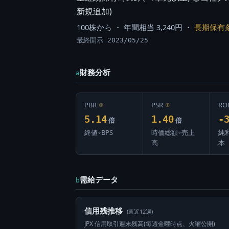
新規追加)
100株から ・ 年間相当 3,240円 ・
長期保有
最終開示 2023/05/25
財務分析
a
PBR
⊙
PSR
⊙
RO
5.14
1.40
-
倍
倍
終値÷BPS
時価総額÷売上
純
高
本
需給データ
b
信用残推移
(直近12週)
JPX 信用取引週末残高(毎週金曜時点、火曜公開)