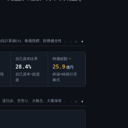
独自計算値(⊙)、株価指標、財務健全性
×
↑
↓
自己資本比率
時価総額
⊙
28.4%
25.9
億円
−現
自己資本÷総資
終値×純発行済
産
株式
、逆日歩、空売り、大株主、大量保有
×
↑
↓