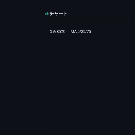
チャート
ch
直近35本 — MA 5/25/75