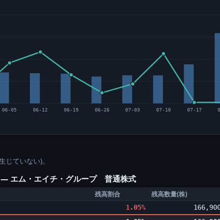
06-05
06-12
06-19
06-26
07-03
07-10
07-17
生じていない)。
) ― エム・エイチ・グループ 普通株式
残高割合
残高数量(株)
1.05%
166,90