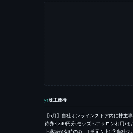
株主優待
yt
【6月】自社オンラインストア内に株主専
待券3,240円分(モッズヘアサロン利用)ま
上継続保有時のみ、1単元以上) ③当社グル