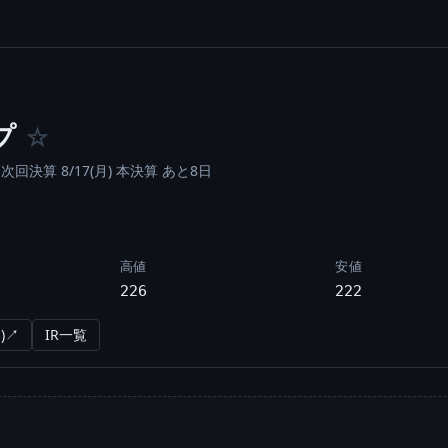
プ
☆
/
次回決算 8/17(月) 本決算 あと8日
高値
安値
226
222
)↗
IR一覧