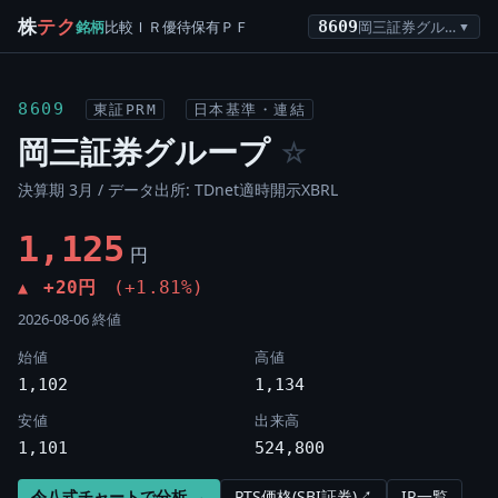
株
テク
銘柄
比較
ＩＲ
優待
保有
ＰＦ
8609
岡三証券グループ
▼
8609
東証PRM
日本基準・連結
岡三証券グループ
☆
決算期 3月 / データ出所: TDnet適時開示XBRL
1,125
円
+20円
(+1.81%)
▲
2026-08-06 終値
始値
高値
1,102
1,134
安値
出来高
1,101
524,800
令八式チャートで分析 →
PTS価格(SBI証券)↗
IR一覧