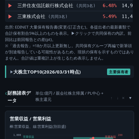
▶
三井住友信託銀行株式会社
6.48%
14,987
(共同3名)
▶
三東株式会社
5.49%
11,443
(共同3名)
出所: EDINET 大量保有報告書(変更/訂正含む)。各提出者の最新書類で
合計保有割合5%以上のものを表示。▶クリックで共同保有の内訳。前
回比は前回報告との差(pt)。
※「過去報告」=18か月以上更新無し。共同保有グループ再編で新筆頭
が別途報告している可能性があるため、現状の保有を示すものではあり
ません。合計値は重複計上が生じるため表示しません。
大株主TOP10(2026/03/31時点)
主要保有者
財務諸表デ
単位:億円 / 親会社株主帰属 / PL中心 +
c
×
↑
↓
株主還元
ータ
営業収益 / 営業利益
棒:営業収益、線:営業利益(別目盛)
1,000
200
営業収益
営業利益