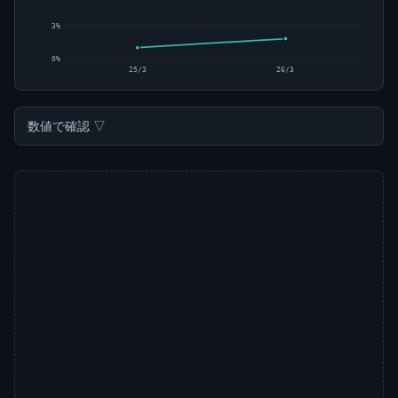
3%
0%
25/3
26/3
数値で確認 ▽