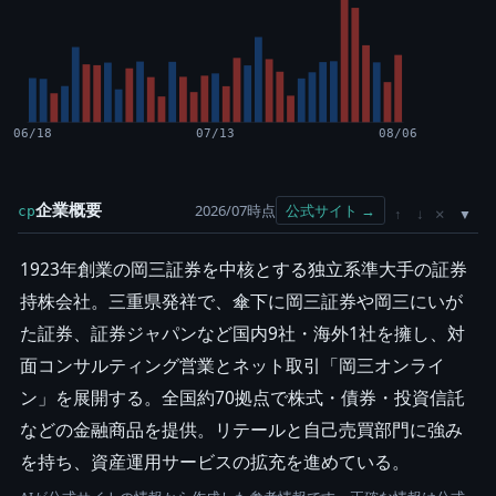
06/18
07/13
08/06
企業概要
2026/07時点
公式サイト →
cp
×
↑
↓
1923年創業の岡三証券を中核とする独立系準大手の証券
持株会社。三重県発祥で、傘下に岡三証券や岡三にいが
た証券、証券ジャパンなど国内9社・海外1社を擁し、対
面コンサルティング営業とネット取引「岡三オンライ
ン」を展開する。全国約70拠点で株式・債券・投資信託
などの金融商品を提供。リテールと自己売買部門に強み
を持ち、資産運用サービスの拡充を進めている。