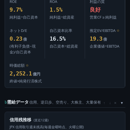
ROE
ROA
利益の質
9.7%
1.5%
良好
純利益÷自己資本
純利益÷総資産
営業CF ≥ 純利益
ネットD/E
自己資本比率
推定EV/EBITDA
⊙
0.23
16.5%
19.3
倍
倍
(有利子負債−現
自己資本÷総資産
企業価値÷EBITDA
金)/自己資本
時価総額
⊙
2,252.1
億円
終値×純発行済株式
需給データ
信用、逆日歩、空売り、大株主、大量保有
×
b
↑
↓
信用残推移
(直近12週)
JPX 信用取引週末残高(毎週金曜時点、火曜公開)