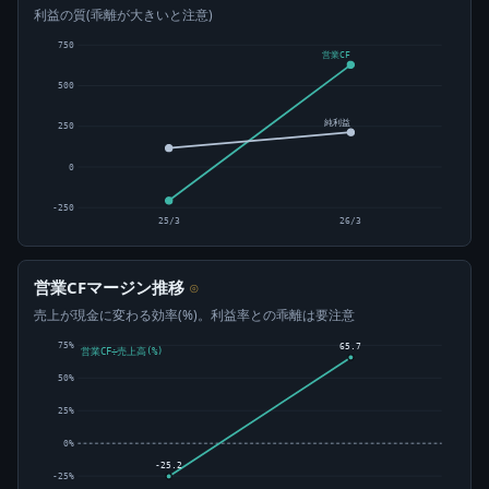
利益の質(乖離が大きいと注意)
750
営業CF
500
純利益
250
0
-250
25/3
26/3
営業CFマージン推移
⊙
売上が現金に変わる効率(%)。利益率との乖離は要注意
75%
65.7
営業CF÷売上高(%)
50%
25%
0%
-25.2
-25%