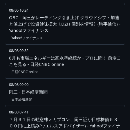
08/05 10:24
OBC－岡三がレーティング引き上げ クラウドシフト加速
と値上げで投資妙味拡大〔DZH 個別株情報〕(時事通信) -
Yahoo!ファイナンス
Yahoo!ファイナンス
08/03 09:32
8月も市場エネルギーは高水準継続か - プロに聞く 前場こ
こを見る - 日経CNBC online
日経CNBC online
08/03 09:00
岡三 - 日本経済新聞
日本経済新聞
08/03 07:41
７月３１日の動意株＞カプコン、岡三証が目標株価５３
００円に上積み(ウエルスアドバイザー) - Yahoo!ファイナ