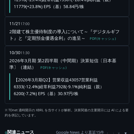
11779(+23.8%) EPS（基）58.84円/株
11/21
17:00
2階建て株主優待制度の導入について～『デジタルギフ
ト』と『定期預金優遇金利』の進呈～
PDF(キャッシュ)
10/30
11:30
2026年3月期 第2四半期（中間期）決算短信〔日本基
準〕（連結）
PDF(キャッシュ)
【2026年3月期Q2】営業収益43057営業利益
6333(-12.4%)経常利益7928(-9.1%)純利益（親）
6200(-7.2%) EPS（基）30.97円/株
※ TDnet 適時開示の XBRL を当サイトが解析。決算関連の主要開示には AI による要
約を併記しています。
関連ニュース
Google News より直近15件
×
g
↑
↓