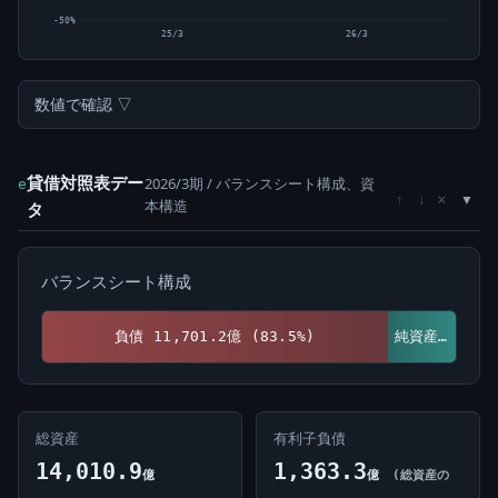
-50%
25/3
26/3
数値で確認 ▽
貸借対照表デー
2026/3期 / バランスシート構成、資
e
×
↑
↓
本構造
タ
バランスシート構成
負債 11,701.2億 (83.5%)
純資産 2,309.7億 (16.5%)
総資産
有利子負債
14,010.9
1,363.3
億
億
(総資産の