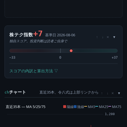
+7
株テク指数
基準日 2026-08-06
×
↑
↓
独自スコア。投資判断は読者ご自身で
−33
0
+37
スコアの内訳と算出方法 ▽
チャート
直近35本、令八式は上部リンクから
×
ch
↑
↓
直近35本 — MA 5/25/75
陽線
陰線
MA5
MA25
MA75
1,200