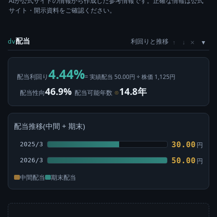
AIが公式サイトの情報から作成した参考情報です。正確な情報は公式
サイト・開示資料をご確認ください。
配当
利回りと推移
×
dv
↑
↓
4.44%
配当利回り
= 実績配当 50.00円 ÷ 株価 1,125円
46.9%
14.8年
配当性向
配当可能年数
⊙
配当推移(中間 + 期末)
30.00
2025/3
円
50.00
2026/3
円
中間配当
期末配当