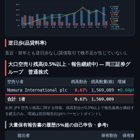
80万株
信用買残
71万株
60万株
前週比 +10万株
信用売残
17万株
40万株
前週比 +6万株
信用倍率
4.16倍
20万株
買残÷売残
信用需給
0株
+0.76倍
05-15
05-22
05-29
06-05
06-12
06-19
06-26
07-03
07-10
07-17
07-24
07-31
純信用残÷5日平均出来高
逆日歩(品貸料率)
直近・前年とも逆日歩なし(貸借取引で株不足が生じていない)。
大口空売り残高(0.5%以上・報告継続中) ― 岡三証券グ
ループ 普通株式
空売り者
残高割合
残高数量(株)
増減
Nomura International plc
0.67%
1,569,089
▼0.04pt
合計 1者
0.67%
1,569,089
出所: JPX 空売り残高に関する情報。残高割合が0.5%以上で報告義務が継続す
る建玉のみ。増減は前回報告比(pt=パーセントポイント)。
大量保有報告書の履歴(5%超の自己申告・参考)
提出者
保有割合
保有株数(