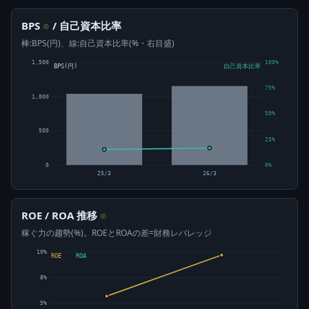
BPS
/ 自己資本比率
⊙
棒:BPS(円)、線:自己資本比率(%・右目盛)
1,500
100%
BPS(円)
自己資本比率
75%
1,000
50%
500
25%
0
0%
25/3
26/3
ROE / ROA 推移
⊙
稼ぐ力の趨勢(%)。ROEとROAの差=財務レバレッジ
10%
ROE
ROA
8%
5%