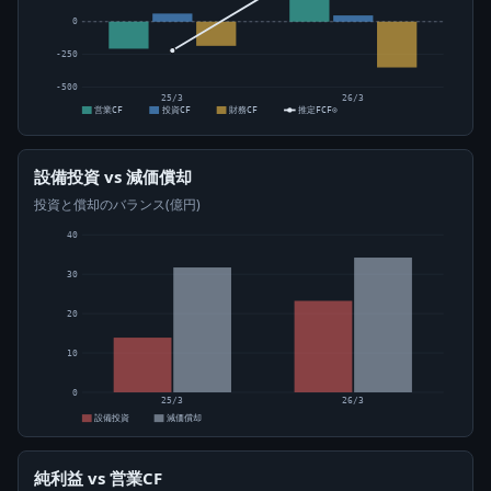
0
-250
-500
25/3
26/3
営業CF
投資CF
財務CF
推定FCF⊙
設備投資 vs 減価償却
投資と償却のバランス(億円)
40
30
20
10
0
25/3
26/3
設備投資
減価償却
純利益 vs 営業CF