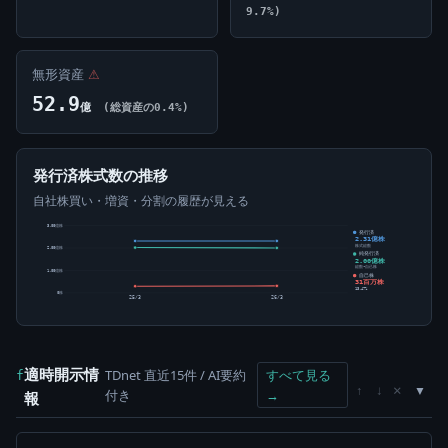
9.7%)
無形資産
⚠
52.9
億
(総資産の0.4%)
発行済株式数の推移
自社株買い・増資・分割の履歴が見える
3.00億株
発行済
2.31億株
株式総数
2.00億株
純発行済
2.00億株
総数-自己株
1.00億株
自己株
31百万株
13.47%
0株
25/3
26/3
適時開示情
TDnet 直近15件 / AI要約
すべて見る
f
×
↑
↓
付き
→
報