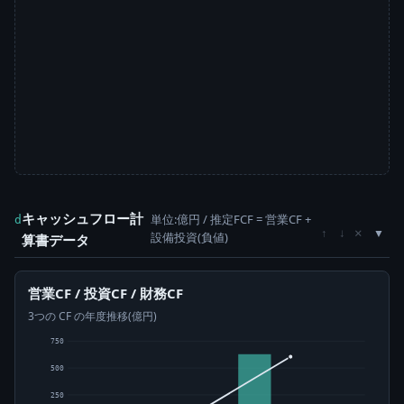
キャッシュフロー計
単位:億円 / 推定FCF = 営業CF +
d
×
↑
↓
設備投資(負値)
算書データ
営業CF / 投資CF / 財務CF
3つの CF の年度推移(億円)
750
500
250