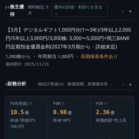
株主優
権利確定: 3
優待の詳細・利回りを見る
yt
×
↑
↓
月
→
待
【3月】デジタルギフト1,000円分(1〜3年)/3年以上2,000
円/5年以上3,000円/3,000株: 3,000〜5,000円+岡三BANK
円定期預金優遇金利(2027年3月期から・詳細未定)
1,000株から ・ 年間相当 1,000円 ・
長期保有条件あり
最終開示 2025/11/21
財務分析
独自計算値(⊙)、株価指標、財務健全性
×
a
↑
↓
PER(実績)
⊙
PBR
⊙
PSR
⊙
10.5
0.98
2.36
倍
倍
倍
終値÷実績EPS
終値÷BPS
時価総額÷売上高
106.7円