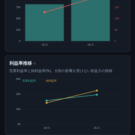
750
150
500
100
250
50
0
0
25/3
26/3
利益率推移
⊙
営業利益率と純利益率(%)。分割の影響を受けない収益力の推移
30%
営業利益率
純利益率
20%
10%
0%
25/3
26/3