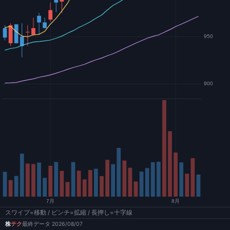
スワイプ=移動 / ピンチ=拡縮 / 長押し=十字線
株
テク
最終データ 2026/08/07