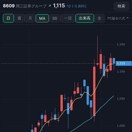
1,115
8609
岡三証券グループ
↗
-10 (-0.89%)
検索
日
週
月
一目
出来高
全
MA
BB
PC版令八式 ↗