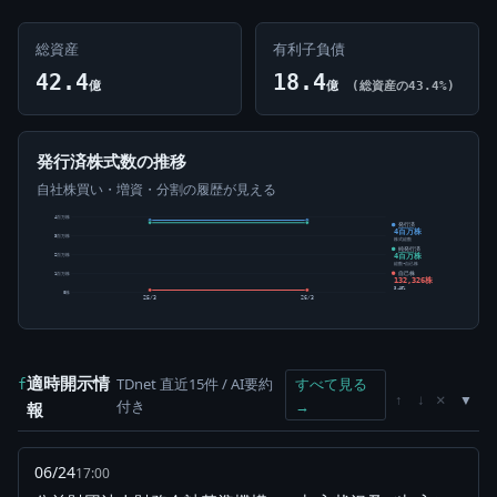
総資産
有利子負債
42.4
18.4
億
億
(総資産の43.4%)
発行済株式数の推移
自社株買い・増資・分割の履歴が見える
4百万株
発行済
4百万株
3百万株
株式総数
純発行済
4百万株
2百万株
総数-自己株
自己株
1百万株
132,326株
3.45%
0株
25/3
26/3
適時開示情
TDnet 直近15件 / AI要約
すべて見る
f
×
↑
↓
付き
→
報
06/24
17:00