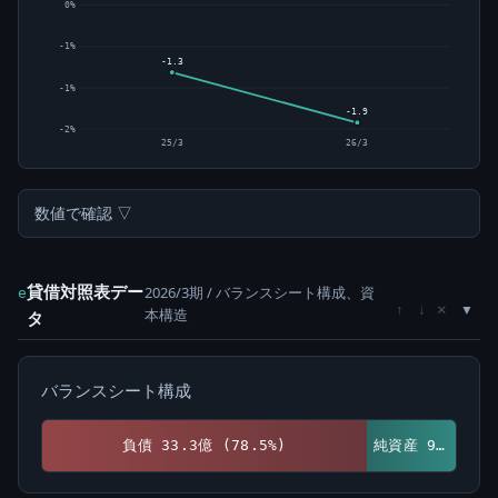
0%
-1%
-1.3
-1%
-1.9
-2%
25/3
26/3
数値で確認 ▽
貸借対照表デー
2026/3期 / バランスシート構成、資
e
×
↑
↓
本構造
タ
バランスシート構成
負債 33.3億 (78.5%)
純資産 9.1億 (21.5%)