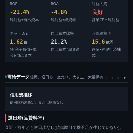
ROE
ROA
利益の質
-21.4%
-4.8%
良好
純利益÷自己資本
純利益÷総資産
営業CF ≥ 純利益
ネットD/E
自己資本比率
時価総額
⊙
1.62
21.2%
15.6
倍
億円
(有利子負債−現
自己資本÷総資産
終値×純発行済株
金)/自己資本
式
需給データ
信用、逆日歩、空売り、大株主、大量保有
×
b
↑
↓
信用残推移
信用銘柄未指定、または取扱なし
逆日歩(品貸料率)
直近・前年とも逆日歩なし(貸借取引で株不足が生じていない)。