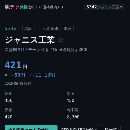
株
テク
銘柄
比較
ＩＲ
優待
保有
ＰＦ
5342
ジャニス工業
▼
5342
名証
日本基準・連結
ジャニス工業
☆
決算期 3月 / データ出所: TDnet適時開示XBRL
421
円
−53円
(-11.18%)
▼
2026-06-18 終値
始値
高値
450
450
安値
出来高
420
2,300
令八式チャートで分析 →
PTS価格(SBI証券)↗
IR一覧