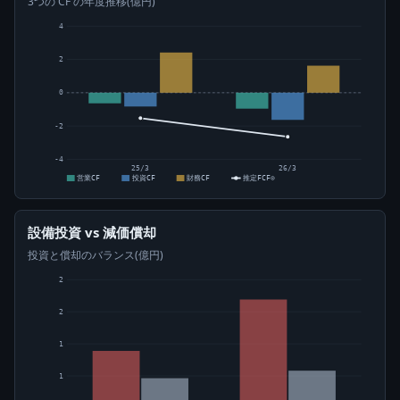
3つの CF の年度推移(億円)
4
2
0
-2
-4
25/3
26/3
営業CF
投資CF
財務CF
推定FCF⊙
設備投資 vs 減価償却
投資と償却のバランス(億円)
2
2
1
1