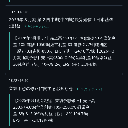
11/11
16:20
2026年３月期 第２四半期(中間期)決算短信〔日本基準〕
(連結)
PDF(キャッシュ)
【2026年3月期Q2】売上高2393(+7.1%)[進捗50%]営業利
益-105[進捗-1050%]経常利益-83[進捗-277%]純利益
（親）-89[進捗-890%] EPS（基）-24.18円/株【2026年3
月期通期予想】売上高4800(-0.9%)営業利益10経常利益
30純利益（親）10(-78.2%) EPS（基）2.7円/株
10/27
16:40
業績予想の修正に関するお知らせ
PDF(キャッシュ)
【2025年9月期Q2累計 業績予想修正】売上高
2393(+4.0%)営業利益-105(-250.0%)経常利
益-83(-315.0%)純利益（親）-89(-196.7%)
EPS（基）-24.18円/株