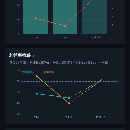
40
-0
-1
20
-1
0
-2
25/3
26/3
27/3(予)
利益率推移
⊙
営業利益率と純利益率(%)。分割の影響を受けない収益力の推移
2%
営業利益率
純利益率
0%
-2%
-4%
-6%
25/3
26/3
27/3(予)