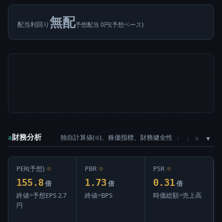
無配
配当利回り
予想配当 0円(予想ベース)
財務分析
独自計算値(⊙)、株価指標、財務健全性
×
a
↑
↓
PER(予想)
⊙
PBR
⊙
PSR
⊙
155.8
1.73
0.31
倍
倍
倍
終値÷予想EPS 2.7
終値÷BPS
時価総額÷売上高
円