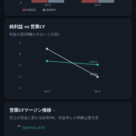
0
25/3
26/3
設備投資
減価償却
純利益 vs 営業CF
利益の質(乖離が大きいと注意)
1
0
営業CF
-1
純利益
-2
-3
25/3
26/3
営業CFマージン推移
⊙
売上が現金に変わる効率(%)。利益率との乖離は要注意
0%
営業CF÷売上高(%)