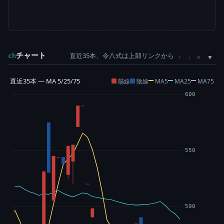
チャート
直近35本、令八式は上部リンクから
×
ch
↑
↓
直近35本 — MA 5/25/75
陽線
陰線
MA5
MA25
MA75
600
550
500