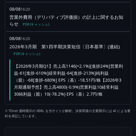
08/08
16:20
営業外費用（デリバティブ評価損）の計上に関するお知
らせ
PDF(キャッシュ)
08/08
16:20
2026年3月期 第1四半期決算短信〔日本基準〕(連結)
PDF(キャッシュ)
【2026年3月期Q1】売上高1146(+2.1%)[進捗24%]営業利
益-61[進捗-610%]経常利益-64[進捗-213%]純利益
（親）-68[進捗-680%] EPS（基）-18.51円/株【2026年3
月期通期予想】売上高4800(-0.9%)営業利益10経常利益
30純利益（親）10(-78.2%) EPS（基）2.7円/株
※ TDnet 適時開示の XBRL を当サイトが解析。決算関連の主要開示には AI による要
約を併記しています。