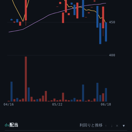
450
400
04/16
05/22
06/18
配当
利回りと推移
×
dv
↑
↓