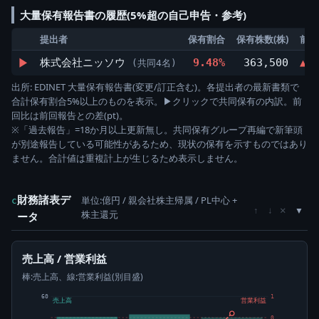
大量保有報告書の履歴(5%超の自己申告・参考)
提出者
保有割合
保有株数(株)
前回
▶
株式会社ニッソウ
9.48%
363,500
▲1.
(共同4名)
出所: EDINET 大量保有報告書(変更/訂正含む)。各提出者の最新書類で
合計保有割合5%以上のものを表示。▶クリックで共同保有の内訳。前
回比は前回報告との差(pt)。
※「過去報告」=18か月以上更新無し。共同保有グループ再編で新筆頭
が別途報告している可能性があるため、現状の保有を示すものではあり
ません。合計値は重複計上が生じるため表示しません。
財務諸表デ
単位:億円 / 親会社株主帰属 / PL中心 +
c
×
↑
↓
株主還元
ータ
売上高 / 営業利益
棒:売上高、線:営業利益(別目盛)
60
1
売上高
営業利益
0