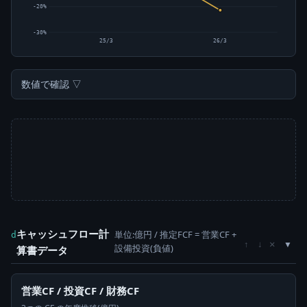
-20%
-30%
25/3
26/3
数値で確認 ▽
キャッシュフロー計
単位:億円 / 推定FCF = 営業CF +
d
×
↑
↓
設備投資(負値)
算書データ
営業CF / 投資CF / 財務CF