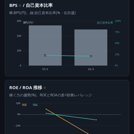
BPS
/ 自己資本比率
⊙
棒:BPS(円)、線:自己資本比率(%・右目盛)
300
100%
BPS(円)
自己資本比率
75%
200
50%
100
25%
0
0%
25/3
26/3
ROE / ROA 推移
⊙
稼ぐ力の趨勢(%)。ROEとROAの差=財務レバレッジ
10%
ROE
ROA
0%
-10%