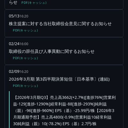
らせ
PDF(キャッシュ)
05/13
16:20
株主提案に対する当社取締役会意見に関するお知らせ
PDF(キャッシュ)
02/24
16:00
取締役の辞任及び人事異動に関するお知らせ
PDF(キャッシュ)
02/09
16:20
2026年3月期 第3四半期決算短信〔日本基準〕(連結)
PDF(キャッシュ)
【2026年3月期Q3】売上高3662(+2.7%)[進捗76%]営業利
益-129[進捗-1290%]経常利益-88[進捗-293%]純利益
（親）-96[進捗-960%] EPS（基）-25.99円/株【2026年3
月期通期予想】売上高4800(-0.9%)営業利益10経常利益
30純利益（親）10(-78.2%) EPS（基）2.7円/株