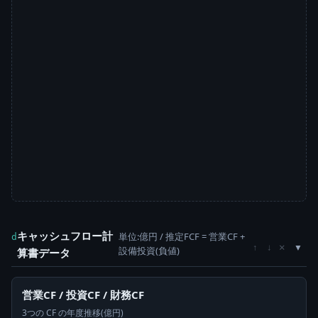
キャッシュフロー計
単位:億円 / 推定FCF = 営業CF +
d
×
↑
↓
設備投資(負値)
算書データ
営業CF / 投資CF / 財務CF
3つの CF の年度推移(億円)