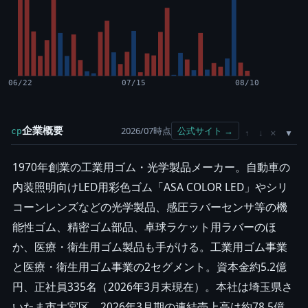
06/22
07/15
08/10
企業概要
2026/07時点
公式サイト →
cp
×
↑
↓
1970年創業の工業用ゴム・光学製品メーカー。自動車の
内装照明向けLED用彩色ゴム「ASA COLOR LED」やシリ
コーンレンズなどの光学製品、感圧ラバーセンサ等の機
能性ゴム、精密ゴム部品、卓球ラケット用ラバーのほ
か、医療・衛生用ゴム製品も手がける。工業用ゴム事業
と医療・衛生用ゴム事業の2セグメント。資本金約5.2億
円、正社員335名（2026年3月末現在）。本社は埼玉県さ
いたま市大宮区、2026年3月期の連結売上高は約78.5億