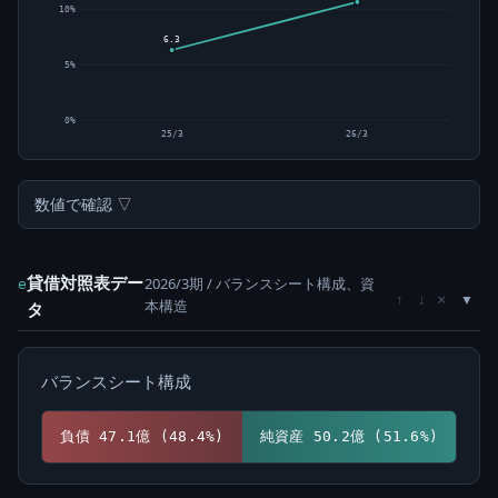
10%
6.3
5%
0%
25/3
26/3
数値で確認 ▽
貸借対照表デー
2026/3期 / バランスシート構成、資
e
×
↑
↓
本構造
タ
バランスシート構成
負債 47.1億 (48.4%)
純資産 50.2億 (51.6%)