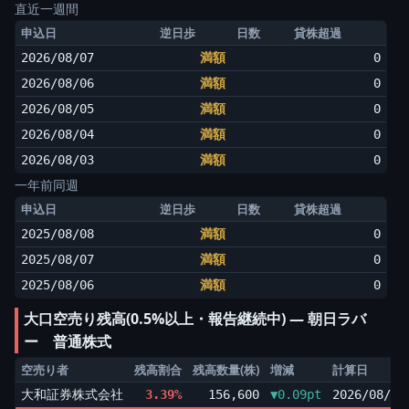
直近一週間
申込日
逆日歩
日数
貸株超過
2026/08/07
満額
0
2026/08/06
満額
0
2026/08/05
満額
0
2026/08/04
満額
0
2026/08/03
満額
0
一年前同週
申込日
逆日歩
日数
貸株超過
2025/08/08
満額
0
2025/08/07
満額
0
2025/08/06
満額
0
大口空売り残高(0.5%以上・報告継続中) ― 朝日ラバ
ー 普通株式
空売り者
残高割合
残高数量(株)
増減
計算日
大和証券株式会社
3.39%
156,600
▼0.09pt
2026/08/06