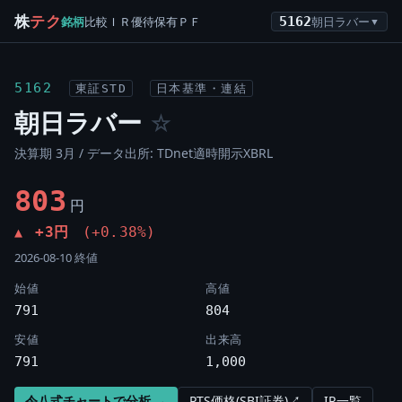
株
テク
銘柄
比較
ＩＲ
優待
保有
ＰＦ
5162
朝日ラバー
▼
5162
東証STD
日本基準・連結
朝日ラバー
☆
決算期 3月 / データ出所: TDnet適時開示XBRL
803
円
+3円
(+0.38%)
▲
2026-08-10 終値
始値
高値
791
804
安値
出来高
791
1,000
令八式チャートで分析 →
PTS価格(SBI証券)↗
IR一覧