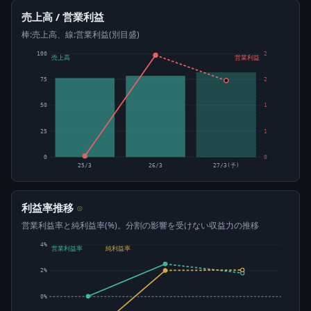
売上高 / 営業利益
棒:売上高、線:営業利益(別目盛)
100
2
売上高
営業利益
75
2
50
1
25
1
0
0
25/3
26/3
27/3(予)
利益率推移
⊙
営業利益率と純利益率(%)。分割の影響を受けない収益力の推移
4%
営業利益率
純利益率
2%
0%