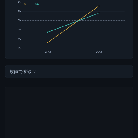
4%
ROE
ROA
2%
0%
-2%
-4%
-6%
25/3
26/3
数値で確認 ▽