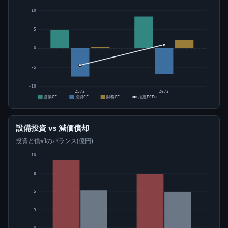
10
5
0
-5
-10
25/3
26/3
営業CF
投資CF
財務CF
推定FCF⊙
設備投資 vs 減価償却
投資と償却のバランス(億円)
10
8
5
3