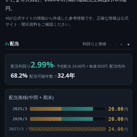
円。
AIが公式サイトの情報から作成した参考情報です。正確な情報は公式
サイト・開示資料をご確認ください。
配当
利回りと推移
×
dv
↑
↓
2.99%
配当利回り
配当性向
= 予想配当 24.00円 ÷ 株価 803円
68.2%
32.4年
配当可能年数
⊙
配当推移(中間 + 期末)
20.00
2025/3
円
20.00
2026/3
円
24.00
2027/3
円