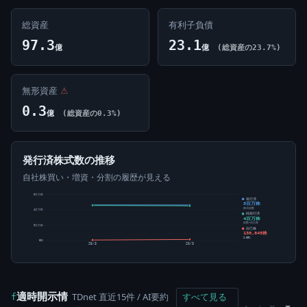
総資産
有利子負債
97.3
23.1
億
億
(総資産の23.7%)
無形資産
⚠
0.3
億
(総資産の0.3%)
発行済株式数の推移
自社株買い・増資・分割の履歴が見える
6百万株
発行済
5百万株
株式総数
4百万株
純発行済
4百万株
総数-自己株
2百万株
自己株
130,845株
2.83%
0株
25/3
26/3
適時開示情
TDnet 直近15件 / AI要約
すべて見る
f
×
↑
↓