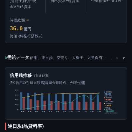
(有利子負債−現
自己資本÷総資産
企業価値÷EBITDA
金)/自己資本
時価総額
⊙
36.0
億円
終値×純発行済株式
需給データ
信用、逆日歩、空売り、大株主、大量保有
×
b
↑
↓
信用残推移
(直近12週)
JPX 信用取引週末残高(毎週金曜時点、火曜公開)
40万株
信用買残
31万株
30万株
前週比 +700株
信用売残
16万株
20万株
前週比 -2,500株
信用倍率
1.94倍
10万株
買残÷売残
信用需給
0株
+40.68倍
05-15
05-22
05-29
06-05
06-12
06-19
06-26
07-03
07-10
07-17
07-24
07-31
純信用残÷5日平均出来高
逆日歩(品貸料率)