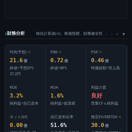
財務分析
独自計算値(⊙)、株価指標、財務健全性
×
a
↑
↓
PER(予想)
⊙
PBR
⊙
PSR
⊙
21.6
0.72
0.46
倍
倍
倍
終値÷予想EPS
終値÷BPS
時価総額÷売上高
37.2円
ROE
ROA
利益の質
3.2%
1.6%
良好
純利益÷自己資本
純利益÷総資産
営業CF ≥ 純利益
ネットD/E
自己資本比率
推定EV/EBITDA
⊙
0.00
51.6%
30.0
倍
倍