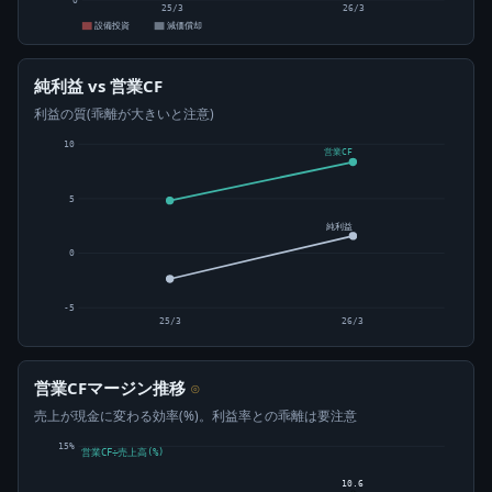
0
25/3
26/3
設備投資
減価償却
純利益 vs 営業CF
利益の質(乖離が大きいと注意)
10
営業CF
5
純利益
0
-5
25/3
26/3
営業CFマージン推移
⊙
売上が現金に変わる効率(%)。利益率との乖離は要注意
15%
営業CF÷売上高(%)
10.6