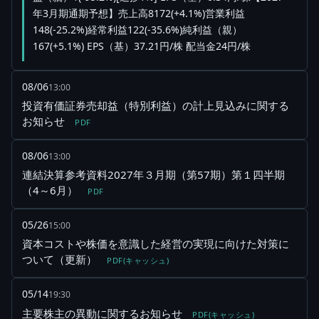
年3月期通期予想】売上高8172(+4.1%)営業利益
148(-25.2%)経常利益122(-35.6%)純利益（親）
167(+5.1%) EPS（基）37.21円/株 配当金24円/株
08/06
13:00
投資有価証券売却益（特別利益）の計上見込みに関する
お知らせ
PDF
08/06
13:00
連結決算参考資料2027年３月期（第57期）第１四半期
（4～6月）
PDF
05/26
15:00
資本コストや株価を意識した経営の実現に向けた対策に
ついて（更新）
PDF(キャッシュ)
05/14
19:30
主要株主の異動に関するお知らせ
PDF(キャッシュ)