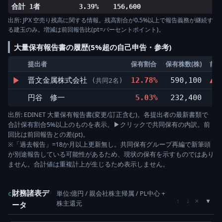
合計 1者
3.39%
156,600
出所: JPX 空売り残高に関する情報。残高割合が0.5%以上で報告義務が継続す
る建玉のみ。増減は前回報告比(pt=パーセントポイント)。
大量保有報告書の履歴(5%超の自己申告・参考)
提出者
保有割合
保有株数(株)
前
▶
晋文金属株式会社
12.78%
590,100
▲5
(共同2名)
円谷 修一
5.03%
232,400
出所: EDINET 大量保有報告書(変更/訂正含む)。各提出者の最新書類で
合計保有割合5%以上のものを表示。▶クリックで共同保有の内訳。前
回比は前回報告との差(pt)。
※「過去報告」=18か月以上更新無し。共同保有グループ再編で新筆頭
が別途報告している可能性があるため、現状の保有を示すものではあり
ません。合計値は重複計上が生じるため表示しません。
財務諸表デ
単位:億円 / 親会社株主帰属 / PL中心 +
c
×
↑
↓
株主還元
ータ