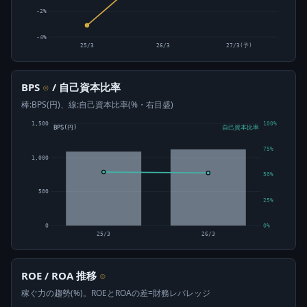
-2%
-4%
25/3
26/3
27/3(予)
BPS
/ 自己資本比率
⊙
棒:BPS(円)、線:自己資本比率(%・右目盛)
1,500
100%
BPS(円)
自己資本比率
75%
1,000
50%
500
25%
0
0%
25/3
26/3
ROE / ROA 推移
⊙
稼ぐ力の趨勢(%)。ROEとROAの差=財務レバレッジ