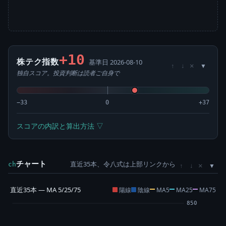
+10
株テク指数
基準日 2026-08-10
×
↑
↓
独自スコア。投資判断は読者ご自身で
−33
0
+37
スコアの内訳と算出方法 ▽
チャート
直近35本、令八式は上部リンクから
×
ch
↑
↓
直近35本 — MA 5/25/75
陽線
陰線
MA5
MA25
MA75
850