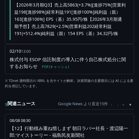
【2026年3月期Q3】売上高5863(+3.7%)[進捗75%]営業利
益198[進捗98%]経常利益191[進捗100%]純利益（親）
163[進捗106%] EPS（基）35.95円/株【2026年3月期通
期予想】売上高7829(+2.5%)営業利益202経常利益
191(+512.4%)純利益（親）154 EPS（基）34.32円/株
02/10
13:00
株式付与 ESOP 信託制度の導入に伴う自己株式処分に関
するお知らせ
PDF(キャッシュ)
※ TDnet 適時開示の XBRL を当サイトが解析。決算関連の主要開示には AI による要
約を併記しています。
関連ニュース
Google News より直近15件
×
g
↑
↓
08/08 08:30
【12】行動積み重ね惜しまず 朝日ラバー社長・渡辺陽一
郎:マイストーリー - 福島民友新聞社