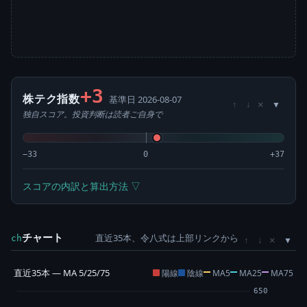
+3
株テク指数
基準日 2026-08-07
×
↑
↓
独自スコア。投資判断は読者ご自身で
−33
0
+37
スコアの内訳と算出方法 ▽
チャート
直近35本、令八式は上部リンクから
×
ch
↑
↓
直近35本 — MA 5/25/75
陽線
陰線
MA5
MA25
MA75
650