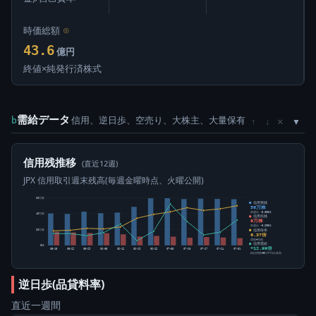
時価総額
⊙
43.6
億円
終値×純発行済株式
需給データ
信用、逆日歩、空売り、大株主、大量保有
×
b
↑
↓
信用残推移
(直近12週)
JPX 信用取引週末残高(毎週金曜時点、火曜公開)
60万株
信用買残
58万株
前週比 -3,800株
40万株
信用売残
9万株
前週比 -8,200株
信用倍率
20万株
6.37倍
買残÷売残
信用需給
0株
+12.99倍
05-15
05-22
05-29
06-05
06-12
06-19
06-26
07-03
07-10
07-17
07-24
07-31
純信用残÷5日平均出来高
逆日歩(品貸料率)
直近一週間