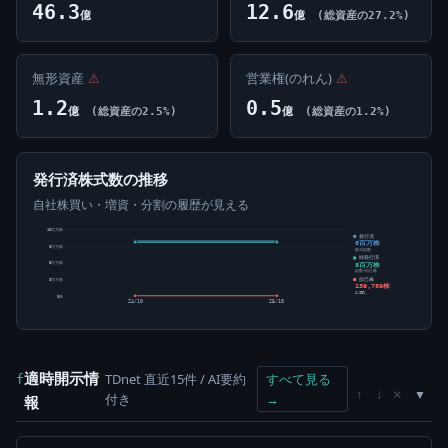
46.3
12.6
億
億
(総資産の27.2%)
無形資産
⚠
営業権(のれん)
⚠
1.2
0.5
億
(総資産の2.5%)
億
(総資産の1.2%)
発行済株式数の推移
自社株買い・増資・分割の履歴が見える
10百万株
発行済
8百万株
8百万株
株式総数
純発行済
8百万株
5百万株
総数-自己株
自己株
3百万株
159,789株
1.93%
0株
24/10
25/10
適時開示情
TDnet 直近15件 / AI要約
すべて見る
f
×
↑
↓
付き
→
報