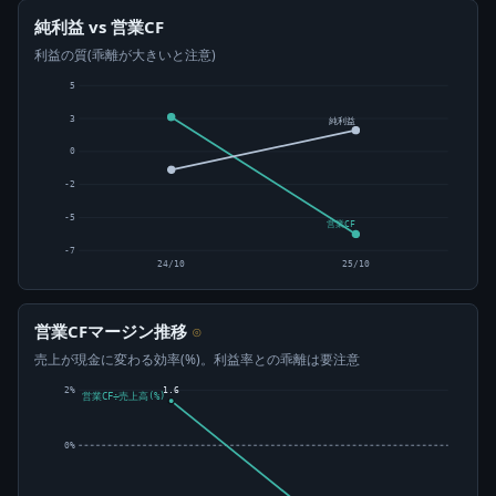
純利益 vs 営業CF
利益の質(乖離が大きいと注意)
5
3
純利益
0
-2
-5
営業CF
-7
24/10
25/10
営業CFマージン推移
⊙
売上が現金に変わる効率(%)。利益率との乖離は要注意
2%
1.6
営業CF÷売上高(%)
0%