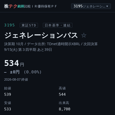
株
テク
銘柄
比較
ＩＲ
優待
保有
ＰＦ
3195
ジェネレーションパス
▼
3195
東証STD
日本基準・連結
ジェネレーションパス
☆
決算期 10月 / データ出所: TDnet適時開示XBRL /
次回決算
9/15(火) 第３四半期 あと39日
534
円
±0円
(0.00%)
―
2026-08-07 終値
始値
高値
539
544
安値
出来高
533
8,700