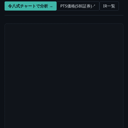
令八式チャートで分析 →
PTS価格(SBI証券)↗
IR一覧