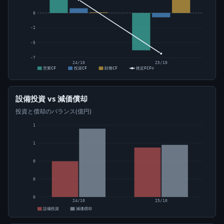
0
-2
-5
-7
24/10
25/10
営業CF
投資CF
財務CF
推定FCF⊙
設備投資 vs 減価償却
投資と償却のバランス(億円)
1
1
0
0
0
24/10
25/10
設備投資
減価償却