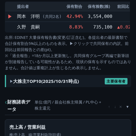
提出者
保有割合
保有株数(株)
前回比
▶
岡本 洋明
42.94%
3,554,000
(共同2名)
久野 貴嗣
8.83%
735,100
▲0.02p
出所: EDINET 大量保有報告書(変更/訂正含む)。各提出者の最新書類で
合計保有割合5%以上のものを表示。▶クリックで共同保有の内訳。前
回比は前回報告との差(pt)。
※「過去報告」=18か月以上更新無し。共同保有グループ再編で新筆頭
が別途報告している可能性があるため、現状の保有を示すものではあり
ません。合計値は重複計上が生じるため表示しません。
大株主TOP10(2025/10/31時点)
主要保有者
財務諸表デ
単位:億円 / 親会社株主帰属 / PL中心 +
c
×
↑
↓
株主還元
ータ
売上高 / 営業利益
棒:売上高、線:営業利益(別目盛)