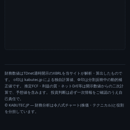
財務数値はTDnet適時開示のXBRLを当サイトが解析・算出したもので
す。 ⊙印は kabutec.jp による独自計算値、⚙印は分割反映中の動的補
正値です。 推定FCF・利益の質・ネットD/E等は開示数値からの二次計
算で、予想値を含みます。 投資判断は必ず一次情報をご確認のうえ自
己責任で。
© KABUTEC.JP — 財務分析は令八式チャート(株価・テクニカル)と役割
を分担しています。