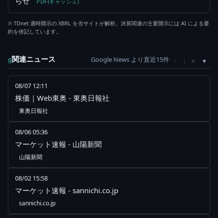
らせ
PDF(キャッシュ)
※ TDnet 適時開示の XBRL を当サイトが解析。決算関連の主要開示には AI による要
約を併記しています。
関連ニュース
Google News より直近15件
×
g
↑
↓
08/07 12:11
株価｜Web東奥 - 東奥日報社
東奥日報社
08/06 05:36
マーケット速報 - 山陽新聞
山陽新聞
08/02 15:58
マーケット速報 - sannichi.co.jp
sannichi.co.jp