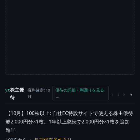
株主優
権利確定: 10
優待の詳細・利回りを見る
yt
×
↑
↓
月
→
待
【10月】100株以上: 自社EC特設サイトで使える株主優待
券2,000円分×1枚。1年以上継続で2,000円分×1枚を追加
進呈
100株から ・
長期保有条件あり