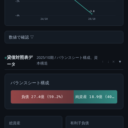
-2%
-3.8
-4%
24/10
25/10
数値で確認 ▽
貸借対照表デ
2025/10期 / バランスシート構成、資
e
×
↑
↓
本構造
ータ
バランスシート構成
負債 27.4億 (59.2%)
純資産 18.9億 (40.8%)
総資産
有利子負債