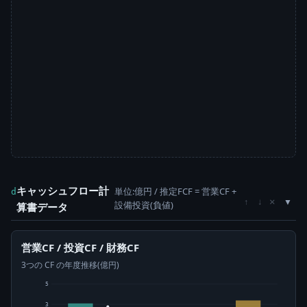
キャッシュフロー計
単位:億円 / 推定FCF = 営業CF +
d
×
↑
↓
設備投資(負値)
算書データ
営業CF / 投資CF / 財務CF
3つの CF の年度推移(億円)
5
3