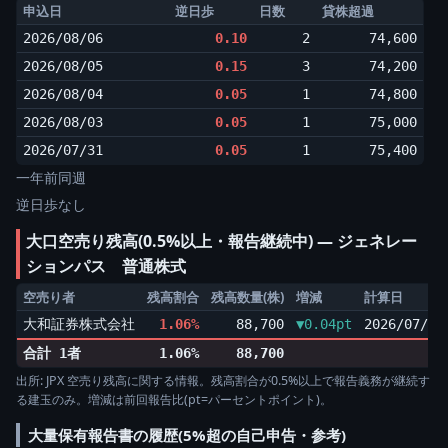
申込日
逆日歩
日数
貸株超過
2026/08/06
0.10
2
74,600
2026/08/05
0.15
3
74,200
2026/08/04
0.05
1
74,800
2026/08/03
0.05
1
75,000
2026/07/31
0.05
1
75,400
一年前同週
逆日歩なし
大口空売り残高(0.5%以上・報告継続中) ― ジェネレー
ションパス 普通株式
空売り者
残高割合
残高数量(株)
増減
計算日
大和証券株式会社
1.06%
88,700
▼0.04pt
2026/07/31
合計 1者
1.06%
88,700
出所: JPX 空売り残高に関する情報。残高割合が0.5%以上で報告義務が継続す
る建玉のみ。増減は前回報告比(pt=パーセントポイント)。
大量保有報告書の履歴(5%超の自己申告・参考)