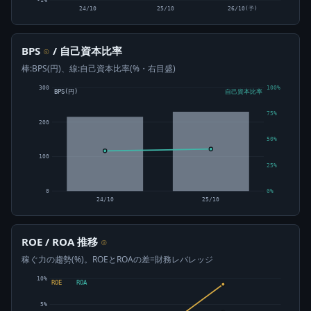
24/10
25/10
26/10(予)
BPS
/ 自己資本比率
⊙
棒:BPS(円)、線:自己資本比率(%・右目盛)
300
100%
BPS(円)
自己資本比率
75%
200
50%
100
25%
0
0%
24/10
25/10
ROE / ROA 推移
⊙
稼ぐ力の趨勢(%)。ROEとROAの差=財務レバレッジ
10%
ROE
ROA
5%