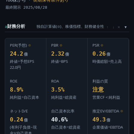
最終開示 2025/08/28
財務分析
独自計算値(⊙)、株価指標、財務健全性
×
a
↑
↓
PER(予想)
⊙
PBR
⊙
PSR
⊙
24.2
2.32
0.26
倍
倍
倍
終値÷予想EPS
終値÷BPS
時価総額÷売上高
22.0円
ROE
ROA
利益の質
8.9%
3.5%
注意
純利益÷自己資本
純利益÷総資産
営業CF < 純利益
ネットD/E
自己資本比率
推定EV/EBITDA
⊙
0.24
40.6%
49.3
倍
倍
(有利子負債−現
自己資本÷総資産
企業価値÷EBITDA
金)/自己資本