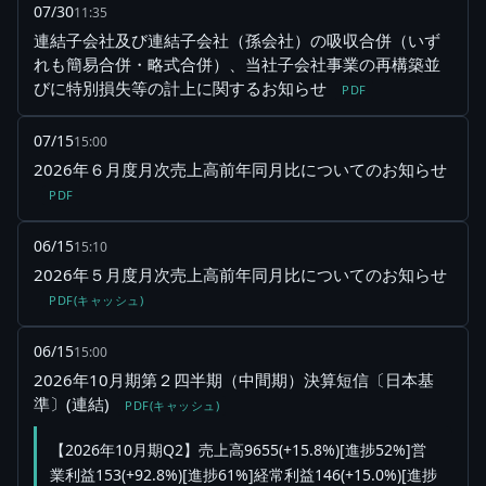
07/30
11:35
連結子会社及び連結子会社（孫会社）の吸収合併（いず
れも簡易合併・略式合併）、当社子会社事業の再構築並
びに特別損失等の計上に関するお知らせ
PDF
07/15
15:00
2026年６月度月次売上高前年同月比についてのお知らせ
PDF
06/15
15:10
2026年５月度月次売上高前年同月比についてのお知らせ
PDF(キャッシュ)
06/15
15:00
2026年10月期第２四半期（中間期）決算短信〔日本基
準〕(連結)
PDF(キャッシュ)
【2026年10月期Q2】売上高9655(+15.8%)[進捗52%]営
業利益153(+92.8%)[進捗61%]経常利益146(+15.0%)[進捗