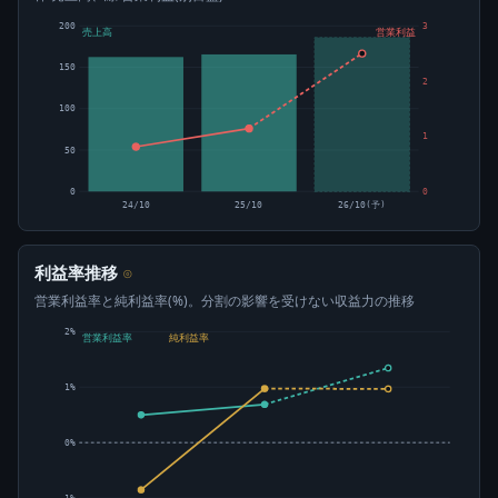
200
3
売上高
営業利益
150
2
100
1
50
0
0
24/10
25/10
26/10(予)
利益率推移
⊙
営業利益率と純利益率(%)。分割の影響を受けない収益力の推移
2%
営業利益率
純利益率
1%
0%
-1%