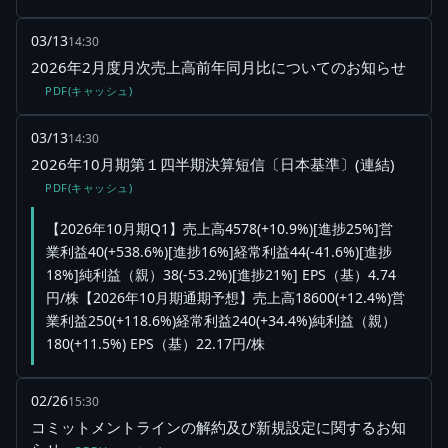
03/13
14:30
2026年2月度月次売上高前年同月比についてのお知らせ
PDF(キャッシュ)
03/13
14:30
2026年10月期第１四半期決算短信〔日本基準〕(連結)
PDF(キャッシュ)
【2026年10月期Q1】売上高4578(+10.9%)[進捗25%]営
業利益40(+538.6%)[進捗16%]経常利益44(-41.6%)[進捗
18%]純利益（親）38(-53.2%)[進捗21%] EPS（基）4.74
円/株【2026年10月期通期予想】売上高18600(+12.4%)営
業利益250(+118.6%)経常利益240(+34.4%)純利益（親）
180(+11.5%) EPS（基）22.17円/株
02/26
15:30
コミットメントラインの解約及び新規設定に関するお知