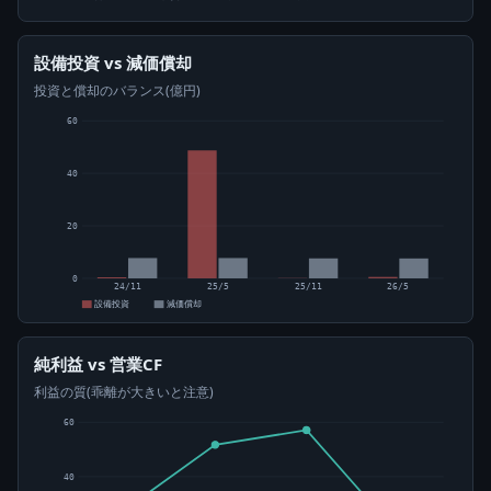
設備投資 vs 減価償却
投資と償却のバランス(億円)
60
40
20
0
24/11
25/5
25/11
26/5
設備投資
減価償却
純利益 vs 営業CF
利益の質(乖離が大きいと注意)
60
40