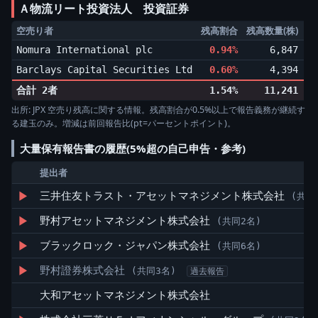
Ａ物流リート投資法人 投資証券
空売り者
残高割合
残高数量(株)
増
Nomura International plc
0.94%
6,847
▲0
Barclays Capital Securities Ltd
0.60%
4,394
▲0
合計 2者
1.54%
11,241
出所: JPX 空売り残高に関する情報。残高割合が0.5%以上で報告義務が継続す
る建玉のみ。増減は前回報告比(pt=パーセントポイント)。
大量保有報告書の履歴(5%超の自己申告・参考)
提出者
▶
三井住友トラスト・アセットマネジメント株式会社
(共同
▶
野村アセットマネジメント株式会社
(共同2名)
▶
ブラックロック・ジャパン株式会社
(共同6名)
▶
野村證券株式会社
(共同3名)
過去報告
大和アセットマネジメント株式会社