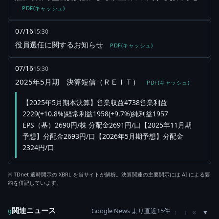
PDF(キャッシュ)
07/16
15:30
役員選任に関するお知らせ
PDF(キャッシュ)
07/16
15:30
2025年5月期 決算短信（ＲＥＩＴ）
PDF(キャッシュ)
【2025年5月期本決算】営業収益4738営業利益
2229(+10.8%)経常利益1958(+9.7%)純利益1957
EPS（基）2690円/株 分配金2691円/口【2025年11月期
予想】分配金2693円/口【2026年5月期予想】分配金
2324円/口
※ TDnet 適時開示の XBRL を当サイトが解析。決算関連の主要開示には AI による要
約を併記しています。
関連ニュース
Google News より直近15件
×
g
↑
↓