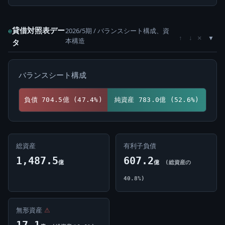
貸借対照表デー
2026/5期 / バランスシート構成、資
e
×
↑
↓
本構造
タ
バランスシート構成
負債 704.5億 (47.4%)
純資産 783.0億 (52.6%)
総資産
有利子負債
1,487.5
607.2
億
億
(総資産の
40.8%)
無形資産
⚠
17.1