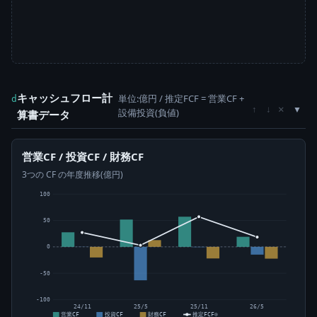
キャッシュフロー計
単位:億円 / 推定FCF = 営業CF +
d
×
↑
↓
設備投資(負値)
算書データ
営業CF / 投資CF / 財務CF
3つの CF の年度推移(億円)
100
50
0
-50
-100
24/11
25/5
25/11
26/5
営業CF
投資CF
財務CF
推定FCF⊙