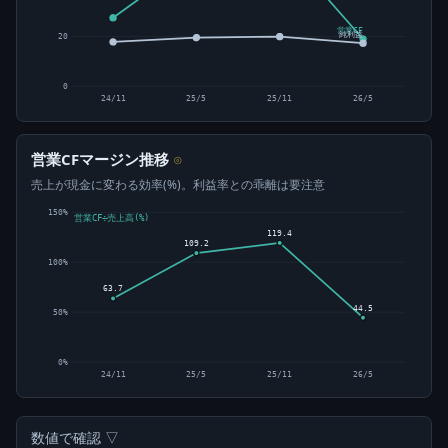
営業CF
純利益
20
0
24/11
25/5
25/11
26/5
営業CFマージン推移
⊙
売上が現金に変わる効率(%)。利益率との乖離は要注意
150%
営業CF÷売上高(%)
119.4
109.2
100%
63.7
44.5
50%
0%
24/11
25/5
25/11
26/5
数値で確認 ▽