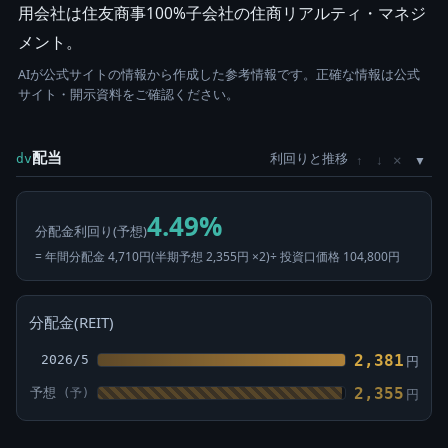
用会社は住友商事100%子会社の住商リアルティ・マネジ
メント。
AIが公式サイトの情報から作成した参考情報です。正確な情報は公式
サイト・開示資料をご確認ください。
配当
利回りと推移
×
dv
↑
↓
4.49%
分配金利回り(予想)
= 年間分配金 4,710円(半期予想 2,355円 ×2)÷ 投資口価格 104,800円
分配金(REIT)
2,381
2026/5
円
2,355
予想
円