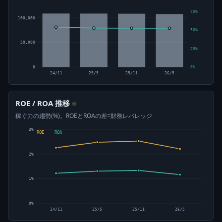
75%
100,000
50%
50,000
25%
0
0%
24/11
25/5
25/11
26/5
ROE / ROA 推移
⊙
稼ぐ力の趨勢(%)。ROEとROAの差=財務レバレッジ
3%
ROE
ROA
2%
1%
0%
24/11
25/5
25/11
26/5