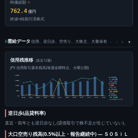
時価総額
⊙
762.4
億円
終値×純発行済株式
需給データ
信用、逆日歩、空売り、大株主、大量保有
×
b
↑
↓
信用残推移
(直近12週)
JPX 信用取引週末残高(毎週金曜時点、火曜公開)
2,000株
信用買残
1,431株
1,500株
前週比 -441株
信用売残
43株
1,000株
前週比 +7株
信用倍率
33.28倍
500株
買残÷売残
信用需給
0株
+0.54倍
05-15
05-22
05-29
06-05
06-12
06-19
06-26
07-03
07-10
07-17
07-24
07-31
純信用残÷5日平均出来高
逆日歩(品貸料率)
直近・前年とも逆日歩なし(貸借取引で株不足が生じていない)。
大口空売り残高(0.5%以上・報告継続中) ― ＳＯＳｉＬ