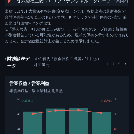
▶
株式会社三菱ＵＦＪフィナンシャル・グループ
(共同2名)
出所: EDINET 大量保有報告書(変更/訂正含む)。各提出者の最新書類で
合計保有割合5%以上のものを表示。▶クリックで共同保有の内訳。前
回比は前回報告との差(pt)。
※「過去報告」=18か月以上更新無し。共同保有グループ再編で新筆頭
が別途報告している可能性があるため、現状の保有を示すものではあり
ません。合計値は重複計上が生じるため表示しません。
財務諸表デ
単位:億円 / 親会社株主帰属 / PL中心 +
c
×
↑
↓
株主還元
ータ
営業収益 / 営業利益
棒:営業収益、線:営業利益(別目盛)
60
30
営業収益
営業利益
40
20
20
10