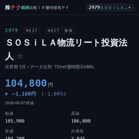
株
テク
銘柄
比較
ＩＲ
優待
保有
ＰＦ
2979
ＳＯＳｉＬＡ物流リート投資法人
▼
2979
REIT
REIT・単体
ＳＯＳｉＬＡ物流リート投資法
人
☆
決算期 5月 / データ出所: TDnet適時開示XBRL
104,800
円
−1,100円
(-1.04%)
▼
2026-08-07 終値
始値
高値
105,900
106,000
安値
出来高
104,200
2,035