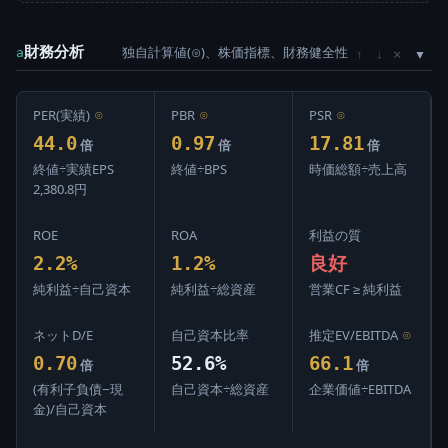
財務分析
独自計算値(⊙)、株価指標、財務健全性
×
a
↑
↓
PER(実績)
⊙
PBR
⊙
PSR
⊙
44.0
0.97
17.81
倍
倍
倍
終値÷実績EPS
終値÷BPS
時価総額÷売上高
2,380.8円
ROE
ROA
利益の質
2.2%
1.2%
良好
純利益÷自己資本
純利益÷総資産
営業CF ≥ 純利益
ネットD/E
自己資本比率
推定EV/EBITDA
⊙
0.70
52.6%
66.1
倍
倍
(有利子負債−現
自己資本÷総資産
企業価値÷EBITDA
金)/自己資本