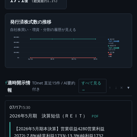
億
(総資産の1.1%)
発行済株式数の推移
自社株買い・増資・分割の履歴が見える
800,000株
発行済
727,500株
600,000株
株式総数
純発行済
727,500株
400,000株
総数-自己株
自己株
200,000株
0株
0.00%
0株
24/11
25/5
25/11
26/5
適時開示情
TDnet 直近15件 / AI要約
すべて見る
f
×
↑
↓
付き
→
報
07/17
15:30
2026年5月期 決算短信（ＲＥＩＴ）
PDF
【2026年5月期本決算】営業収益4280営業利益
2072(-7.8%)経常利益1733(-13.3%)純利益1732