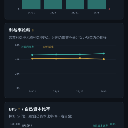
0
0
24/11
25/5
25/11
26/5
利益率推移
⊙
営業利益率と純利益率(%)。分割の影響を受けない収益力の推移
60%
営業利益率
純利益率
40%
20%
0%
24/11
25/5
25/11
26/5
BPS
/ 自己資本比率
⊙
棒:BPS(円)、線:自己資本比率(%・右目盛)
150,000
100%
BPS(円)
自己資本比率