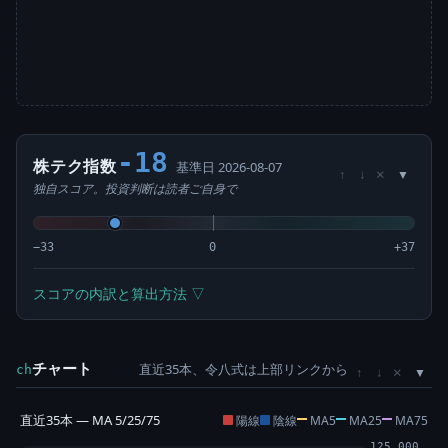
-18
株テク指数
基準日 2026-08-07
×
↑
↓
独自スコア。投資判断は読者ご自身で
−33
0
+37
スコアの内訳と算出方法 ▽
チャート
直近35本、令八式は上部リンクから
×
ch
↑
↓
直近35本 — MA 5/25/75
陽線
陰線
MA5
MA25
MA75
125,000