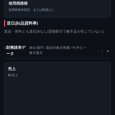
信用残推移
信用銘柄未指定、または取扱なし
逆日歩(品貸料率)
直近・前年とも逆日歩なし(貸借取引で株不足が生じていない)。
財務諸表デ
単位:億円 / 親会社株主帰属 / PL中心 +
c
×
↑
↓
株主還元
ータ
売上
棒:売上