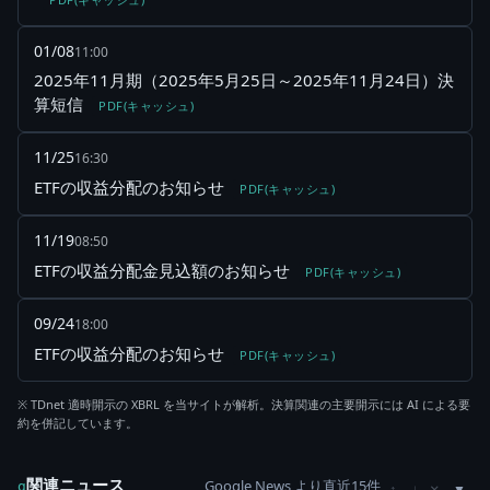
01/08
11:00
2025年11月期（2025年5月25日～2025年11月24日）決
算短信
PDF(キャッシュ)
11/25
16:30
ETFの収益分配のお知らせ
PDF(キャッシュ)
11/19
08:50
ETFの収益分配金見込額のお知らせ
PDF(キャッシュ)
09/24
18:00
ETFの収益分配のお知らせ
PDF(キャッシュ)
※ TDnet 適時開示の XBRL を当サイトが解析。決算関連の主要開示には AI による要
約を併記しています。
関連ニュース
Google News より直近15件
×
g
↑
↓