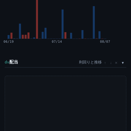
06/19
07/14
08/07
配当
利回りと推移
×
dv
↑
↓