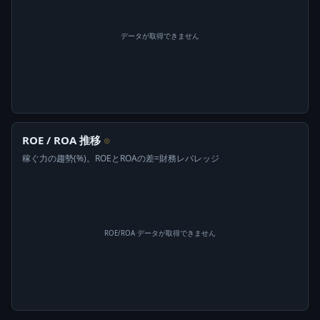
データが取得できません
ROE / ROA 推移
⊙
稼ぐ力の趨勢(%)。ROEとROAの差=財務レバレッジ
ROE/ROA データが取得できません