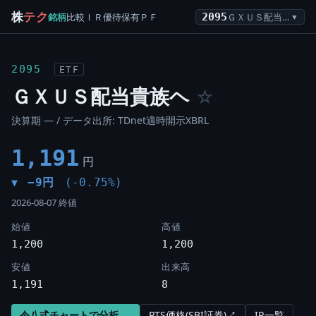
株
テク
銘柄
比較
ＩＲ
優待
保有
ＰＦ
2095
ＧＸＵＳ配当貴族ヘ
▼
2095
ETF
ＧＸＵＳ配当貴族ヘ
☆
決算期 — / データ出所: TDnet適時開示XBRL
1,191
円
−9円
(-0.75%)
▼
2026-08-07 終値
始値
高値
1,200
1,200
安値
出来高
1,191
8
令八式チャートで分析 →
PTS価格(SBI証券)↗
IR一覧