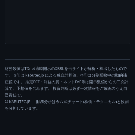
財務数値はTDnet適時開示のXBRLを当サイトが解析・算出したもので
す。 ⊙印は kabutec.jp による独自計算値、⚙印は分割反映中の動的補
正値です。 推定FCF・利益の質・ネットD/E等は開示数値からの二次計
算で、予想値を含みます。 投資判断は必ず一次情報をご確認のうえ自
己責任で。
© KABUTEC.JP — 財務分析は令八式チャート(株価・テクニカル)と役割
を分担しています。