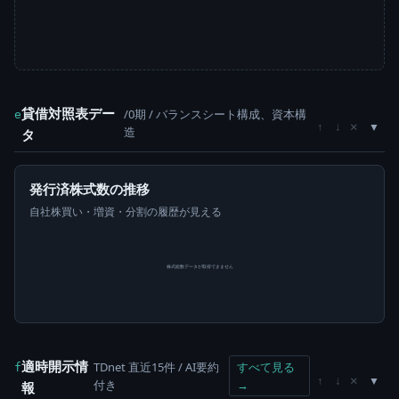
貸借対照表デー
/0期 / バランスシート構成、資本構
e
×
↑
↓
造
タ
発行済株式数の推移
自社株買い・増資・分割の履歴が見える
株式総数データが取得できません
適時開示情
TDnet 直近15件 / AI要約
すべて見る
f
×
↑
↓
付き
→
報