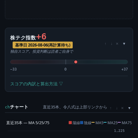
+6
株テク指数
×
↑
↓
基準日 2026-08-06(再計算待ち)
独自スコア。投資判断は読者ご自身で
−33
0
+37
スコアの内訳と算出方法 ▽
チャート
直近35本、令八式は上部リンクから
×
ch
↑
↓
直近35本 — MA 5/25/75
陽線
陰線
MA5
MA25
MA75
1,225