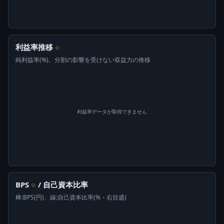
利益率推移
⊙
純利益率(%)。分割の影響を受けない収益力の推移
利益率データが取得できません
BPS
/ 自己資本比率
⊙
棒:BPS(円)、線:自己資本比率(%・右目盛)