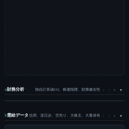
財務分析
独自計算値(⊙)、株価指標、財務健全性
×
a
↑
↓
需給データ
信用、逆日歩、空売り、大株主、大量保有
×
b
↑
↓