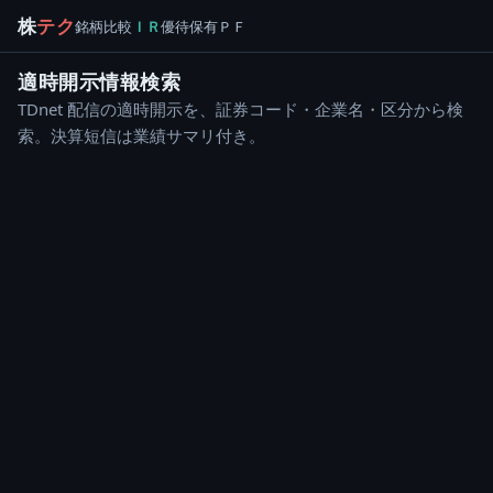
株
テク
銘柄
比較
ＩＲ
優待
保有
ＰＦ
適時開示情報検索
TDnet 配信の適時開示を、証券コード・企業名・区分から検
索。決算短信は業績サマリ付き。