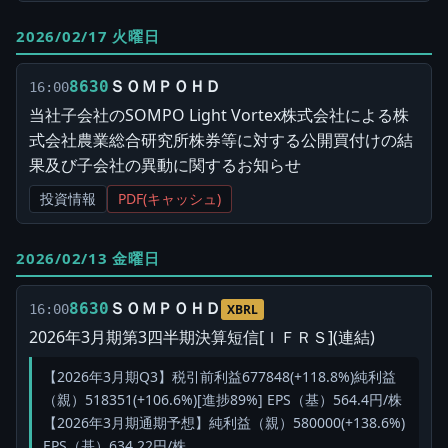
2026/02/17 火曜日
ＳＯＭＰＯＨＤ
8630
16:00
当社子会社のSOMPO Light Vortex株式会社による株
式会社農業総合研究所株券等に対する公開買付けの結
果及び子会社の異動に関するお知らせ
投資情報
PDF(キャッシュ)
2026/02/13 金曜日
ＳＯＭＰＯＨＤ
8630
16:00
XBRL
2026年3月期第3四半期決算短信[ＩＦＲＳ](連結)
【2026年3月期Q3】税引前利益677848(+118.8%)純利益
（親）518351(+106.6%)[進捗89%] EPS（基）564.4円/株
【2026年3月期通期予想】純利益（親）580000(+138.6%)
EPS（基）634.22円/株