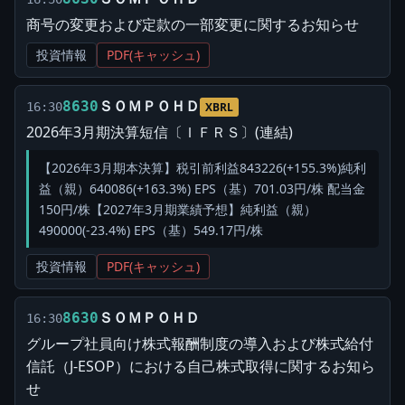
商号の変更および定款の一部変更に関するお知らせ
投資情報
PDF(キャッシュ)
ＳＯＭＰＯＨＤ
8630
16:30
XBRL
2026年3月期決算短信〔ＩＦＲＳ〕(連結)
【2026年3月期本決算】税引前利益843226(+155.3%)純利
益（親）640086(+163.3%) EPS（基）701.03円/株 配当金
150円/株【2027年3月期業績予想】純利益（親）
490000(-23.4%) EPS（基）549.17円/株
投資情報
PDF(キャッシュ)
ＳＯＭＰＯＨＤ
8630
16:30
グループ社員向け株式報酬制度の導入および株式給付
信託（J-ESOP）における自己株式取得に関するお知ら
せ