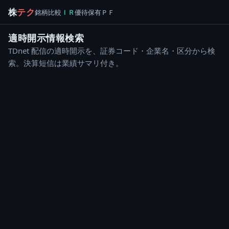
株
テク
銘柄
比較
ＩＲ
優待
保有
ＰＦ
適時開示情報検索
TDnet 配信の適時開示を、証券コード・企業名・区分から検
索。決算短信は業績サマリ付き。