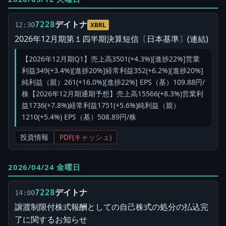
デイトナ
7228
12:30
XBRL
2026年12月期第１四半期決算短信〔日本基準〕(連結)
【2026年12月期Q1】売上高3501(+4.3%)[進捗22%]営業
利益349(+3.4%)[進捗20%]経常利益352(+6.2%)[進捗20%]
純利益（親）261(+16.0%)[進捗22%] EPS（基）109.88円/
株【2026年12月期通期予想】売上高15566(+8.3%)営業利
益1736(+7.8%)経常利益1751(+5.6%)純利益（親）
1210(+5.4%) EPS（基）508.89円/株
投資情報
PDF(キャッシュ)
2026/04/24 金曜日
デイトナ
7228
14:00
譲渡制限付株式報酬としての自己株式の処分の払込完
了に関するお知らせ