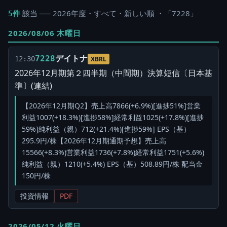
該当 ── 2026年度・すべて・新しい順 ・「7228」
5件
2026/08/06 木曜日
デイトナ
7228
12:30
XBRL
2026年12月期第２四半期（中間期）決算短信〔日本基
準〕(連結)
【2026年12月期Q2】売上高7866(+6.9%)[進捗51%]営業
利益1007(+18.3%)[進捗58%]経常利益1025(+17.8%)[進捗
59%]純利益（親）712(+21.4%)[進捗59%] EPS（基）
295.9円/株【2026年12月期通期予想】売上高
15566(+8.3%)営業利益1736(+7.8%)経常利益1751(+5.6%)
純利益（親）1210(+5.4%) EPS（基）508.89円/株 配当金
150円/株
投資情報
PDF
2026/05/12 火曜日