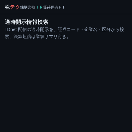
株
テク
銘柄
比較
ＩＲ
優待
保有
ＰＦ
適時開示情報検索
TDnet 配信の適時開示を、証券コード・企業名・区分から検
索。決算短信は業績サマリ付き。