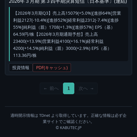
2026年３月期 第３四半期決算短信〔日本基準〕(連結)
【2026年3月期Q3】売上高15079(+5.0%)[進捗64%]営業
利益2127(-10.4%)[進捗52%]経常利益2312(-7.4%)[進捗
55%]純利益（親）1708(+1.3%)[進捗57%] EPS（基）
64.59円/株【2026年3月期通期予想】売上高
23400(+13.9%)営業利益4100(+16.1%)経常利益
4200(+14.5%)純利益（親）3000(+2.9%) EPS（基）
113.36円/株
投資情報
PDF(キャッシュ)
← 前へ
1
次へ →
適時開示情報は TDnet より取得しています。正確な情報は必ず企
業サイトでご確認ください。
© KABUTEC.JP