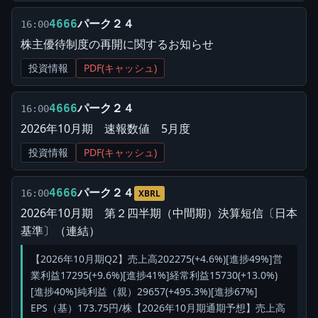
パーク２４
4666
16:00
株主優待制度の再開に関するお知らせ
投資情報
PDF(キャッシュ)
パーク２４
4666
16:00
2026年10月期 速報数値 5月度
投資情報
PDF(キャッシュ)
パーク２４
4666
16:00
XBRL
2026年10月期 第２四半期（中間期）決算短信〔日本
基準〕（連結）
【2026年10月期Q2】売上高202275(+4.6%)[進捗49%]営
業利益17295(+9.6%)[進捗41%]経常利益15730(+13.0%)
[進捗40%]純利益（親）29657(+495.3%)[進捗67%]
EPS（基）173.75円/株【2026年10月期通期予想】売上高