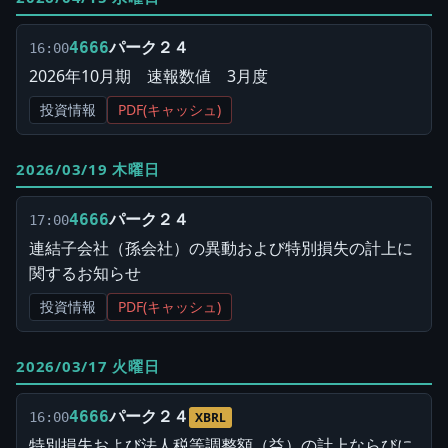
パーク２４
4666
16:00
2026年10月期 速報数値 3月度
投資情報
PDF(キャッシュ)
2026/03/19 木曜日
パーク２４
4666
17:00
連結子会社（孫会社）の異動および特別損失の計上に
関するお知らせ
投資情報
PDF(キャッシュ)
2026/03/17 火曜日
パーク２４
4666
16:00
XBRL
特別損失および法人税等調整額（益）の計上ならびに