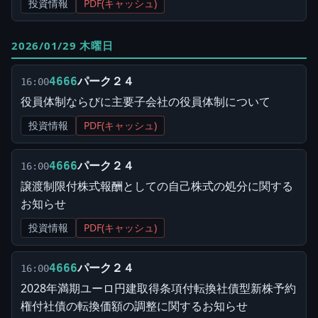
投資情報
PDF(キャッシュ)
2026/01/29 木曜日
パーク２４
4666
16:00
役員体制ならびに主要子会社の役員体制について
投資情報
PDF(キャッシュ)
パーク２４
4666
16:00
譲渡制限付株式報酬としての自己株式の処分に関する
お知らせ
投資情報
PDF(キャッシュ)
パーク２４
4666
16:00
2028年満期ユーロ円建取得条項付転換社債型新株予約
権付社債の転換価額の調整に関するお知らせ