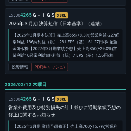
Ｇ－ＩＧＳ
4265
15:30
XBRL
2026年３月期 決算短信〔日本基準〕（連結）
【2026年3月期本決算】売上高659(+9.3%)営業利益-227経
常利益-186純利益（親）-281 EPS（基）-61.27円/株 配当
金0円/株【2027年3月期業績予想】売上高850(+29.0%)営
業利益10経常利益9純利益（親）7 EPS（基）1.56円/株
投資情報
PDF(キャッシュ)
2026/02/12 木曜日
Ｇ－ＩＧＳ
4265
15:30
XBRL
営業外費用及び特別損失の計上並びに通期業績予想の
修正に関するお知らせ
【2026年3月期 業績予想修正】売上高700(-15.7%)営業利