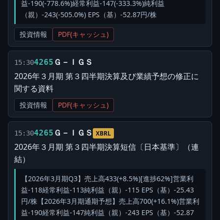
益-190(-778.6%)経常利益-147(-333.3%)純利益
（親）-243(-505.0%) EPS（基）-52.87円/株
投資情報
PDF(キャッシュ)
Ｇ－ＩＧＳ
4265
15:30
2026年３月期 第３四半期決算及び業績予想の修正に
関する資料
投資情報
PDF(キャッシュ)
Ｇ－ＩＧＳ
4265
15:30
XBRL
2026年３月期 第３四半期決算短信〔日本基準〕（連
結）
【2026年3月期Q3】売上高433(+8.5%)[進捗62%]営業利
益-118経常利益-113純利益（親）-115 EPS（基）-25.43
円/株【2026年3月期通期予想】売上高700(+16.1%)営業利
益-190経常利益-147純利益（親）-243 EPS（基）-52.87