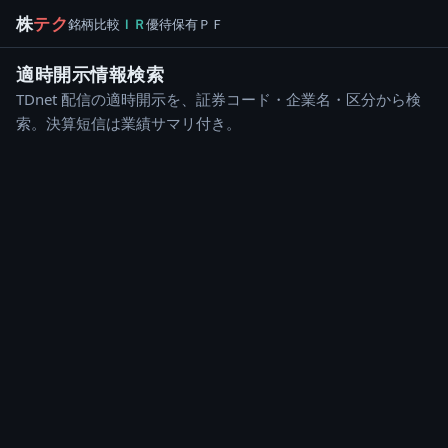
株
テク
銘柄
比較
ＩＲ
優待
保有
ＰＦ
適時開示情報検索
TDnet 配信の適時開示を、証券コード・企業名・区分から検
索。決算短信は業績サマリ付き。