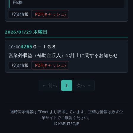
円/株
投資情報
PDF(キャッシュ)
2026/01/29 木曜日
Ｇ－ＩＧＳ
4265
16:00
営業外収益（補助金収入）の計上に関するお知らせ
投資情報
PDF(キャッシュ)
← 前へ
1
次へ →
適時開示情報は TDnet より取得しています。正確な情報は必ず企
業サイトでご確認ください。
© KABUTEC.JP