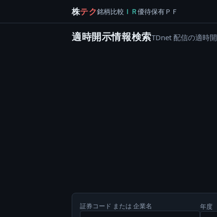
株
テク
銘柄
比較
ＩＲ
優待
保有
ＰＦ
適時開示情報検索
TDnet 配信の
証券コード または 企業名
年度