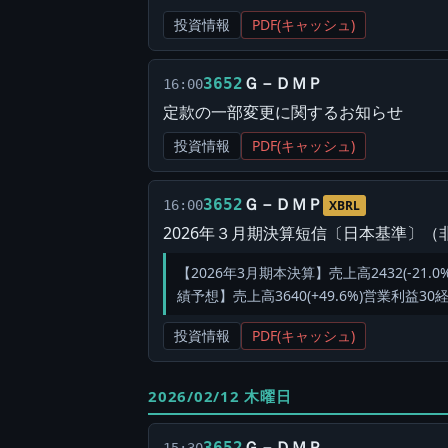
投資情報
PDF(キャッシュ)
Ｇ－ＤＭＰ
3652
16:00
定款の一部変更に関するお知らせ
投資情報
PDF(キャッシュ)
Ｇ－ＤＭＰ
3652
16:00
XBRL
2026年３月期決算短信〔日本基準〕（
【2026年3月期本決算】売上高2432(-21.0%)
績予想】売上高3640(+49.6%)営業利益30経
投資情報
PDF(キャッシュ)
2026/02/12 木曜日
Ｇ－ＤＭＰ
3652